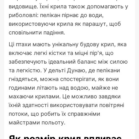
видовище. Їхні крила також допомагають у
риболовлі: пелікан пірнає до води,
використовуючи крила як парашут, щоб
сповільнити падіння.
Ці птахи мають унікальну будову крил, яка
включає легкі кістки та міцні пір’я, що
забезпечують ідеальний баланс між силою
та легкістю. У дельті Дунаю, де пелікани
гніздяться, можна спостерігати, як вони
годинами літають над водою, майже не
махаючи крилами. Це можливо завдяки
їхній здатності використовувати повітряні
потоки, що робить їх справжніми
майстрами польоту.
Як розмір крил впливає