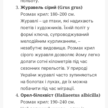
польоту.
Журавель сірий (Grus grus)
Розмах крил: 180–200 см.
Журавлі – це птахи, які надихають
поетів і художників. Їхній політ у
формі ключа, супроводжуваний
мелодійним курликанням, –
незабутнє видовище. Розмах крил
сірого журавля дозволяє йому легко
долати сотні кілометрів під час
сезонних перельотів. У природі
України журавлі часто зупиняються
на болотах і луках, де їх можна
побачити під час міграції.
Орел-білохвіст (Haliaeetus albicilla)
Розмах крил: 190–240 см.