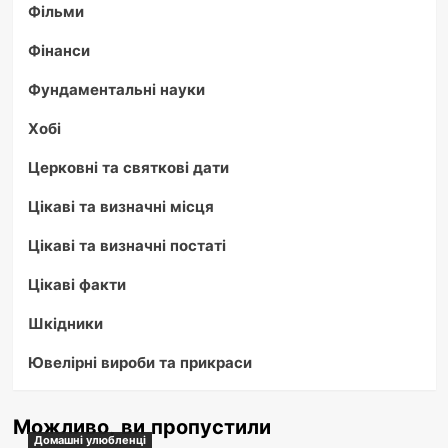
Фільми
Фінанси
Фундаментальні науки
Хобі
Церковні та святкові дати
Цікаві та визначні місця
Цікаві та визначні постаті
Цікаві факти
Шкідники
Ювелірні вироби та прикраси
Можливо, ви пропустили
Домашні улюбленці