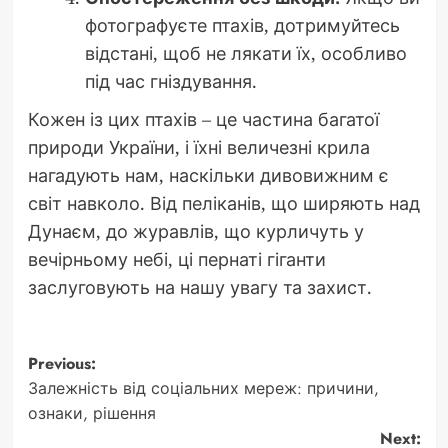
фотографуєте птахів, дотримуйтесь
відстані, щоб не лякати їх, особливо
під час гніздування.
Кожен із цих птахів – це частина багатої
природи України, і їхні величезні крила
нагадують нам, наскільки дивовижним є
світ навколо. Від пеліканів, що ширяють над
Дунаєм, до журавлів, що курличуть у
вечірньому небі, ці пернаті гіганти
заслуговують на нашу увагу та захист.
Post
Previous:
Залежність від соціальних мереж: причини,
navigation
ознаки, рішення
Next: