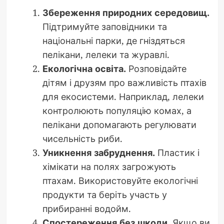
Збереження природних середовищ.
Підтримуйте заповідники та
національні парки, де гніздяться
пелікани, лелеки та журавлі.
Екологічна освіта.
Розповідайте
дітям і друзям про важливість птахів
для екосистеми. Наприклад, лелеки
контролюють популяцію комах, а
пелікани допомагають регулювати
чисельність риби.
Уникнення забруднення.
Пластик і
хімікати на полях загрожують
птахам. Використовуйте екологічні
продукти та беріть участь у
прибиранні водойм.
Спостереження без шкоди.
Якщо ви