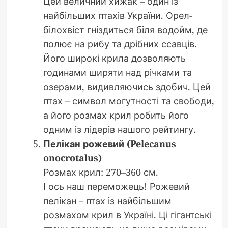
Цей величний хижак – один із
найбільших птахів України. Орел-
білохвіст гніздиться біля водойм, де
полює на рибу та дрібних ссавців.
Його широкі крила дозволяють
годинами ширяти над річками та
озерами, видивляючись здобич. Цей
птах – символ могутності та свободи,
а його розмах крил робить його
одним із лідерів нашого рейтингу.
Пелікан рожевий (Pelecanus
onocrotalus)
Розмах крил: 270–360 см.
І ось наш переможець! Рожевий
пелікан – птах із найбільшим
розмахом крил в Україні. Ці гігантські