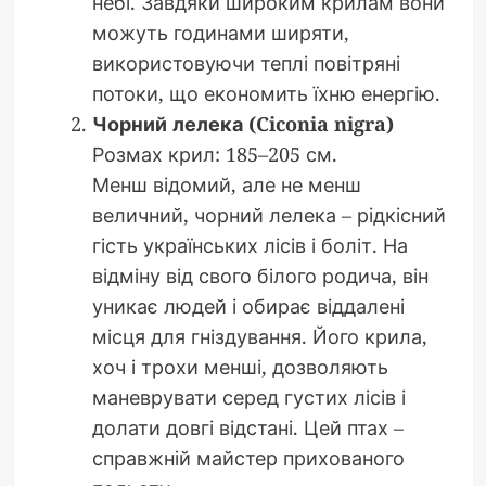
небі. Завдяки широким крилам вони
можуть годинами ширяти,
використовуючи теплі повітряні
потоки, що економить їхню енергію.
Чорний лелека (Ciconia nigra)
Розмах крил: 185–205 см.
Менш відомий, але не менш
величний, чорний лелека – рідкісний
гість українських лісів і боліт. На
відміну від свого білого родича, він
уникає людей і обирає віддалені
місця для гніздування. Його крила,
хоч і трохи менші, дозволяють
маневрувати серед густих лісів і
долати довгі відстані. Цей птах –
справжній майстер прихованого