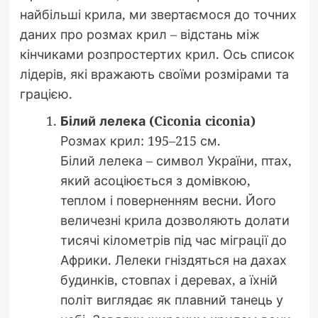
найбільші крила, ми звертаємося до точних
даних про розмах крил – відстань між
кінчиками розпростертих крил. Ось список
лідерів, які вражають своїми розмірами та
грацією.
Білий лелека (Ciconia ciconia)
Розмах крил: 195–215 см.
Білий лелека – символ України, птах,
який асоціюється з домівкою,
теплом і поверненням весни. Його
величезні крила дозволяють долати
тисячі кілометрів під час міграції до
Африки. Лелеки гніздяться на дахах
будинків, стовпах і деревах, а їхній
політ виглядає як плавний танець у