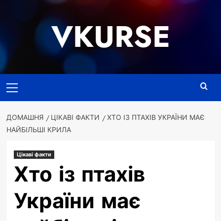
Перейти
до
VKURSE
вмісту
Основне
меню
ДОМАШНЯ
ЦІКАВІ ФАКТИ
ХТО ІЗ ПТАХІВ УКРАЇНИ МАЄ
НАЙБІЛЬШІ КРИЛА
Цікаві факти
Хто із птахів
України має