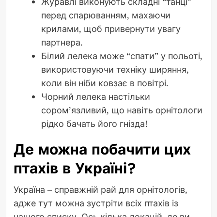
Журавлі виконують складні “танці”
перед спарюванням, махаючи
крилами, щоб привернути увагу
партнера.
Білий лелека може “спати” у польоті,
використовуючи техніку ширяння,
коли він ніби ковзає в повітрі.
Чорний лелека настільки
сором’язливий, що навіть орнітологи
рідко бачать його гнізда!
Де можна побачити цих
птахів в Україні?
Україна – справжній рай для орнітологів,
адже тут можна зустріти всіх птахів із
нашого списку. Ось кілька локацій, де ви