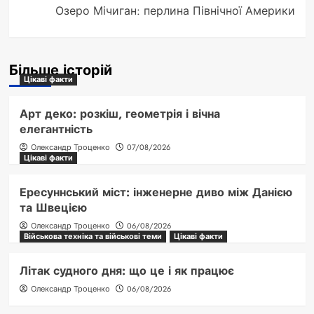
Озеро Мічиган: перлина Північної Америки
Більше історій
Цікаві факти
Арт деко: розкіш, геометрія і вічна
елегантність
Олександр Троценко
07/08/2026
Цікаві факти
Ересуннський міст: інженерне диво між Данією
та Швецією
Олександр Троценко
06/08/2026
Військова техніка та військові теми
Цікаві факти
Літак судного дня: що це і як працює
Олександр Троценко
06/08/2026