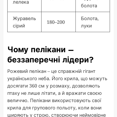
лелека
болота
Журавель
Болота,
180–200
сірий
луки
Чому пелікани –
беззаперечні лідери?
Рожевий пелікан – це справжній гігант
українського неба. Його крила, що можуть
досягати 360 см у розмаху, дозволяють
птаху не лише літати, а й вражати своєю
величчю. Пелікани використовують свої
крила для групового польоту, коли вони
ширяють у строю, створюючи неймовірне