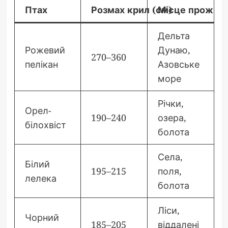
Птах
Розмах крил (см)
Місце прожив
Дельта
Рожевий
Дунаю,
270–360
пелікан
Азовське
море
Річки,
Орел-
190–240
озера,
білохвіст
болота
Села,
Білий
195–215
поля,
лелека
болота
Ліси,
Чорний
185–205
віддалені