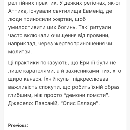
релігійних практик. У деяких регіонах, як-от
Аттика, існували святилища Евменід, де
люди приносили жертви, щоб
умилостивити цих богинь. Такі ритуали
часто включали очищення від провини,
наприклад, через жертвоприношення чи
молитви.
Ці практики показують, що Еринії були не
лише карателями, а й захисниками тих, хто
щиро каявся. Їхній культ підкреслював
важливість спокути, що робить їхній образ
глибшим, ніж просто “демони помсти”.
Джерело: Павсаній, “Опис Еллади”.
Post
Previous: