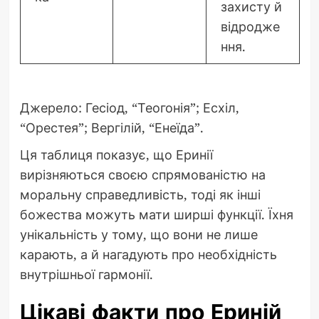
захисту й
відродже
ння.
Джерело: Гесіод, “Теогонія”; Есхіл,
“Орестея”; Вергілій, “Енеїда”.
Ця таблиця показує, що Еринії
вирізняються своєю спрямованістю на
моральну справедливість, тоді як інші
божества можуть мати ширші функції. Їхня
унікальність у тому, що вони не лише
карають, а й нагадують про необхідність
внутрішньої гармонії.
Цікаві факти про Ериній