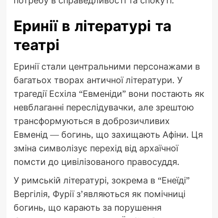
Еринії в літературі та
театрі
Еринії стали центральними персонажами в
багатьох творах античної літератури. У
трагедії Есхіла “Евменіди” вони постають як
невблаганні переслідувачки, але зрештою
трансформуються в доброзичливих
Евменід — богинь, що захищають Афіни. Ця
зміна символізує перехід від архаїчної
помсти до цивілізованого правосуддя.
У римській літературі, зокрема в “Енеїді”
Вергілія, Фурії з’являються як помічниці
богинь, що карають за порушення