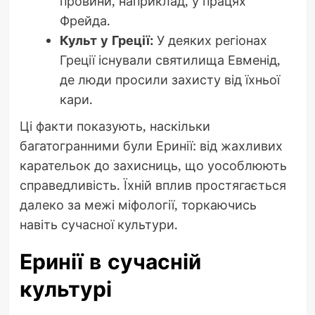
провини, наприклад, у працях
Фрейда.
Культ у Греції:
У деяких регіонах
Греції існували святилища Евменід,
де люди просили захисту від їхньої
кари.
Ці факти показують, наскільки
багатогранними були Еринії: від жахливих
карательок до захисниць, що уособлюють
справедливість. Їхній вплив простягається
далеко за межі міфології, торкаючись
навіть сучасної культури.
Еринії в сучасній
культурі