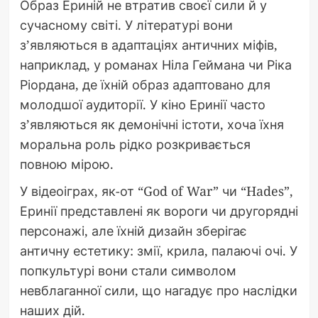
Образ Ериній не втратив своєї сили й у
сучасному світі. У літературі вони
з’являються в адаптаціях античних міфів,
наприклад, у романах Ніла Геймана чи Ріка
Ріордана, де їхній образ адаптовано для
молодшої аудиторії. У кіно Еринії часто
з’являються як демонічні істоти, хоча їхня
моральна роль рідко розкривається
повною мірою.
У відеоіграх, як-от “God of War” чи “Hades”,
Еринії представлені як вороги чи другорядні
персонажі, але їхній дизайн зберігає
античну естетику: змії, крила, палаючі очі. У
попкультурі вони стали символом
невблаганної сили, що нагадує про наслідки
наших дій.