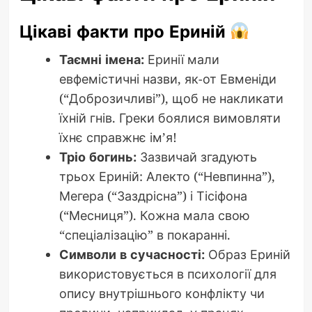
Цікаві факти про Ериній
Таємні імена:
Еринії мали
евфемістичні назви, як-от Евменіди
(“Доброзичливі”), щоб не накликати
їхній гнів. Греки боялися вимовляти
їхнє справжнє ім’я!
Тріо богинь:
Зазвичай згадують
трьох Ериній: Алекто (“Невпинна”),
Мегера (“Заздрісна”) і Тісіфона
(“Месниця”). Кожна мала свою
“спеціалізацію” в покаранні.
Символи в сучасності:
Образ Ериній
використовується в психології для
опису внутрішнього конфлікту чи