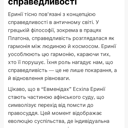
справедливості
Еринії тісно пов’язані з концепцією
справедливості в античному світі. У
грецькій філософії, зокрема в працях
Платона, справедливість розглядалася як
гармонія між людиною й космосом. Еринії
уособлюють цю гармонію, караючи тих,
хто її порушує. Їхня роль нагадує нам, що
справедливість — це не лише покарання, а
й відновлення рівноваги.
Цікаво, що в “Евменідах” Есхіла Еринії
стають частиною афінського суду, що
символізує перехід від помсти до
правосуддя. Цей момент відображає
еволюцію суспільства, де індивідуальна