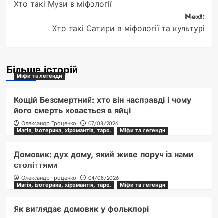
Хто такі Музи в міфології
navigation
Next:
Хто такі Сатири в міфології та культурі
Більше історій
Міфи та легенди
Кощій Безсмертний: хто він насправді і чому
його смерть ховається в яйці
Олександр Троценко
07/08/2026
Магія, ізотерика, хіромантія, таро.
Міфи та легенди
Домовик: дух дому, який живе поруч із нами
століттями
Олександр Троценко
04/08/2026
Магія, ізотерика, хіромантія, таро.
Міфи та легенди
Як виглядає домовик у фольклорі