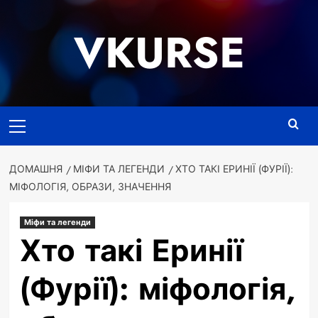
Перейти
до
VKURSE
вмісту
Основне
меню
ДОМАШНЯ
МІФИ ТА ЛЕГЕНДИ
ХТО ТАКІ ЕРИНІЇ (ФУРІЇ):
МІФОЛОГІЯ, ОБРАЗИ, ЗНАЧЕННЯ
Міфи та легенди
Хто такі Еринії
(Фурії): міфологія,