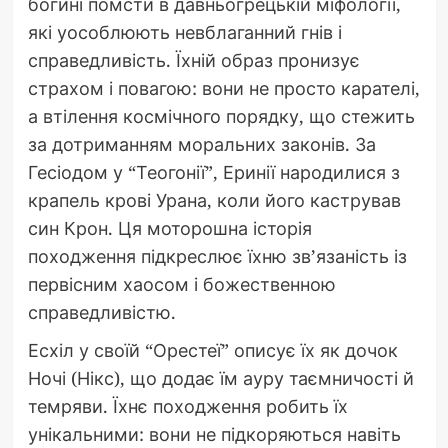
богині помсти в давньогрецькій міфології,
які уособлюють невблаганний гнів і
справедливість. Їхній образ пронизує
страхом і повагою: вони не просто карателі,
а втілення космічного порядку, що стежить
за дотриманням моральних законів. За
Гесіодом у “Теогонії”, Еринії народилися з
крапель крові Урана, коли його кастрував
син Крон. Ця моторошна історія
походження підкреслює їхню зв’язаність із
первісним хаосом і божественною
справедливістю.
Есхіл у своїй “Орестеї” описує їх як дочок
Ночі (Нікс), що додає їм ауру таємничості й
темряви. Їхнє походження робить їх
унікальними: вони не підкоряються навіть