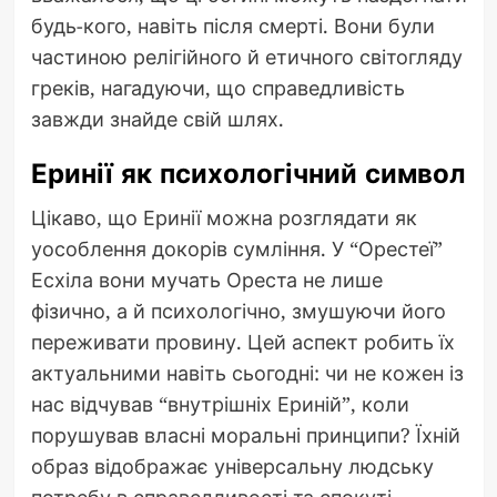
будь-кого, навіть після смерті. Вони були
частиною релігійного й етичного світогляду
греків, нагадуючи, що справедливість
завжди знайде свій шлях.
Еринії як психологічний символ
Цікаво, що Еринії можна розглядати як
уособлення докорів сумління. У “Орестеї”
Есхіла вони мучать Ореста не лише
фізично, а й психологічно, змушуючи його
переживати провину. Цей аспект робить їх
актуальними навіть сьогодні: чи не кожен із
нас відчував “внутрішніх Ериній”, коли
порушував власні моральні принципи? Їхній
образ відображає універсальну людську
потребу в справедливості та спокуті.