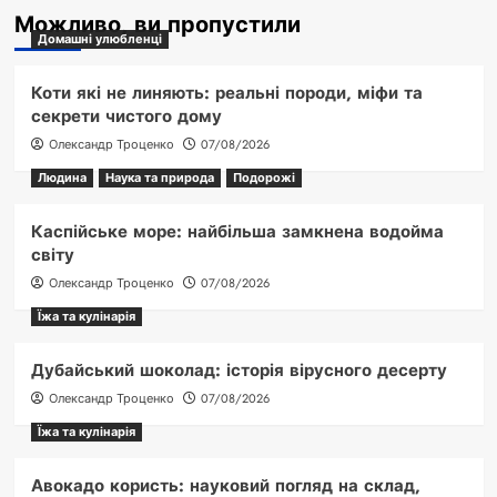
Можливо, ви пропустили
Домашні улюбленці
Коти які не линяють: реальні породи, міфи та
секрети чистого дому
Олександр Троценко
07/08/2026
Людина
Наука та природа
Подорожі
Каспійське море: найбільша замкнена водойма
світу
Олександр Троценко
07/08/2026
Їжа та кулінарія
Дубайський шоколад: історія вірусного десерту
Олександр Троценко
07/08/2026
Їжа та кулінарія
Авокадо користь: науковий погляд на склад,