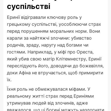
суспільстві
Еринії відігравали ключову роль у
грецькому суспільстві, уособлюючи страх
перед порушенням моральних норм. Вони
карали за найтяжчі злочини: убивство
родичів, зраду, наругу над богами чи
гостями. Наприклад, у міфі про Ореста,
який убив свою матір Клітемнестру, Еринії
переслідують його, доводячи до божевілля,
доки Афіна не втручається, щоб примирити
їх.
Їхня роль не обмежувалася міфами. У
реальному житті страх перед Ериніями
утримував людей від злочинів, адже
вважалося, що ці богині можуть наздогнати