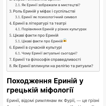
Як Еринії зображали в мистецтві?
Роль Ериній у міфах і суспільстві
Еринії як психологічний символ
Еринії в літературі та театрі
Порівняння Ериній у різних культурах
Цікаві факти про Ериній
Цікаві факти про Ериній
Еринії в сучасній культурі
Чому Еринії актуальні сьогодні?
Еринії та філософія справедливості
Як Еринії вплинули на релігію та ритуали?
Походження Ериній у
грецькій міфології
Еринії, відомі римлянам як Фурії, — це грізні