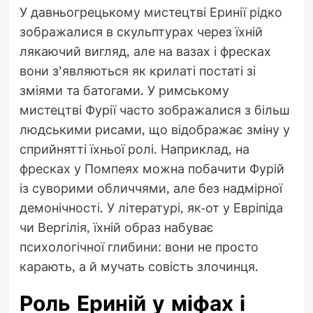
У давньогрецькому мистецтві Еринії рідко
зображалися в скульптурах через їхній
лякаючий вигляд, але на вазах і фресках
вони з’являються як крилаті постаті зі
зміями та батогами. У римському
мистецтві Фурії часто зображалися з більш
людськими рисами, що відображає зміну у
сприйнятті їхньої ролі. Наприклад, на
фресках у Помпеях можна побачити Фурій
із суворими обличчями, але без надмірної
демонічності. У літературі, як-от у Евріпіда
чи Вергілія, їхній образ набуває
психологічної глибини: вони не просто
карають, а й мучать совість злочинця.
Роль Ериній у міфах і