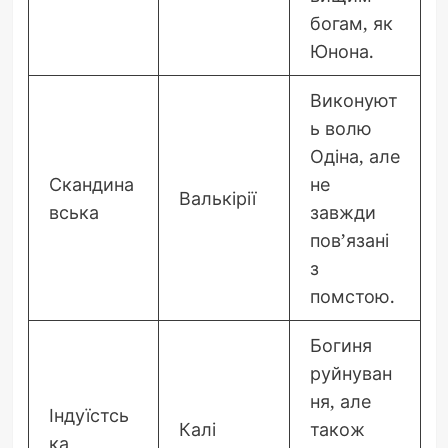
богам, як
Юнона.
Виконуют
ь волю
Одіна, але
Скандина
не
Валькірії
вська
завжди
пов’язані
з
помстою.
Богиня
руйнуван
ня, але
Індуїстсь
Калі
також
ка