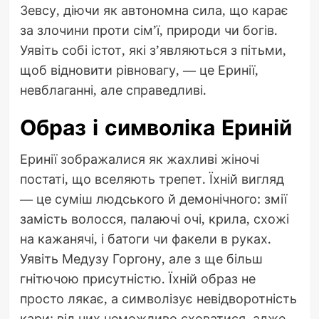
Зевсу, діючи як автономна сила, що карає
за злочини проти сім’ї, природи чи богів.
Уявіть собі істот, які з’являються з пітьми,
щоб відновити рівновагу, — це Еринії,
невблаганні, але справедливі.
Образ і символіка Ериній
Еринії зображалися як жахливі жіночі
постаті, що вселяють трепет. Їхній вигляд
— це суміш людського й демонічного: змії
замість волосся, палаючі очі, крила, схожі
на кажанячі, і батоги чи факели в руках.
Уявіть Медузу Горгону, але з ще більш
гнітючою присутністю. Їхній образ не
просто лякає, а символізує невідворотність
кари: від них неможливо сховатися, адже