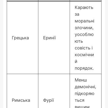
Карають
за
моральні
злочини,
уособлю
Грецька
Еринії
ють
совість і
космічни
й
порядок.
Менш
демонічні,
підкоряю
Римська
Фурії
ться
вищим