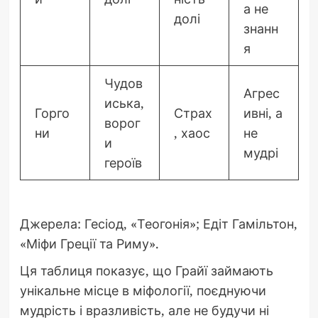
а не
долі
знанн
я
Чудов
Агрес
иська,
Горго
Страх
ивні, а
ворог
ни
, хаос
не
и
мудрі
героїв
Джерела: Гесіод, «Теогонія»; Едіт Гамільтон,
«Міфи Греції та Риму».
Ця таблиця показує, що Грайї займають
унікальне місце в міфології, поєднуючи
мудрість і вразливість, але не будучи ні