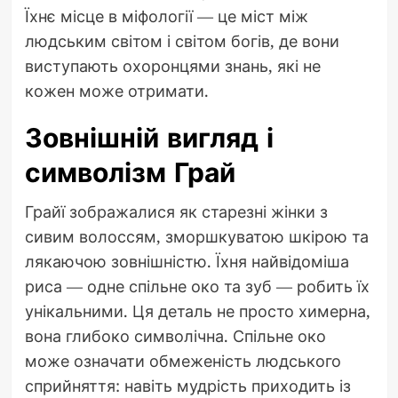
Їхнє місце в міфології — це міст між
людським світом і світом богів, де вони
виступають охоронцями знань, які не
кожен може отримати.
Зовнішній вигляд і
символізм Грай
Грайї зображалися як старезні жінки з
сивим волоссям, зморшкуватою шкірою та
лякаючою зовнішністю. Їхня найвідоміша
риса — одне спільне око та зуб — робить їх
унікальними. Ця деталь не просто химерна,
вона глибоко символічна. Спільне око
може означати обмеженість людського
сприйняття: навіть мудрість приходить із