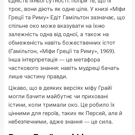
єдність їхньої сутності: попри те, що їх
троє, вони діють як одне ціле. У книзі «Міфи
Греції та Риму» Едіт Гамільтон зазначає, що
спільне око може вказувати на їхню
залежність одна від одної, а також на
обмеженість навіть божественних істот
(Гамільтон, «Міфи Греції та Риму», 1969).
Інша інтерпретація — це метафора
часткового знання: навіть мудреці бачать
лише частину правди.
Цікаво, що в деяких версіях міфу Грайї
могли бачити майбутнє чи приховані
істини, коли тримали око. Це робило їх
цінними для героїв, таких як Персей, але й
небезпечними, адже знання — це сила.