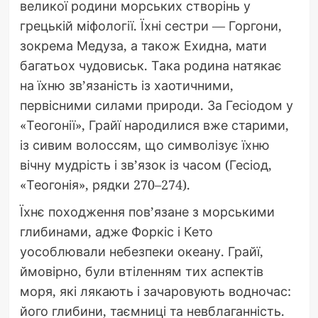
великої родини морських створінь у
грецькій міфології. Їхні сестри — Горгони,
зокрема Медуза, а також Ехидна, мати
багатьох чудовиськ. Така родина натякає
на їхню зв’язаність із хаотичними,
первісними силами природи. За Гесіодом у
«Теогонії», Грайї народилися вже старими,
із сивим волоссям, що символізує їхню
вічну мудрість і зв’язок із часом (Гесіод,
«Теогонія», рядки 270–274).
Їхнє походження пов’язане з морськими
глибинами, адже Форкіс і Кето
уособлювали небезпеки океану. Грайї,
ймовірно, були втіленням тих аспектів
моря, які лякають і зачаровують водночас:
його глибини, таємниці та невблаганність.