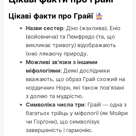
Цікаві факти про Грайї
Назви сестер
: Діно (жахлива), Еніо
(войовнича) та Пемфредо (та, що
викликає тривогу) відображають
їхню лякаючу природу.
Можливі зв’язки з іншими
міфологіями
: Деякі дослідники
вважають, що образ Грай схожий на
нордичних Норн, які також пов’язані
з долею та мудрістю.
Символіка числа три
: Грайї — одна з
багатьох трійць у міфології (як Мойри
чи Горгони), що символізує
завершеність і гармонію.