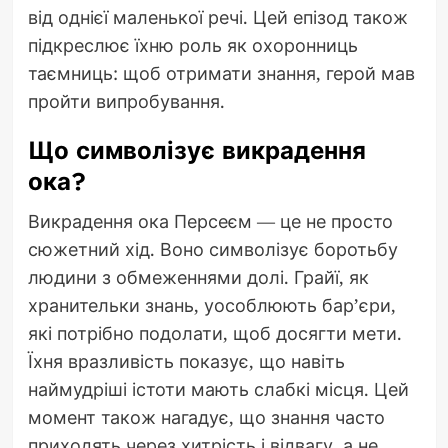
від однієї маленької речі. Цей епізод також
підкреслює їхню роль як охоронниць
таємниць: щоб отримати знання, герой мав
пройти випробування.
Що символізує викрадення
ока?
Викрадення ока Персеєм — це не просто
сюжетний хід. Воно символізує боротьбу
людини з обмеженнями долі. Грайї, як
хранительки знань, уособлюють бар’єри,
які потрібно подолати, щоб досягти мети.
Їхня вразливість показує, що навіть
наймудріші істоти мають слабкі місця. Цей
момент також нагадує, що знання часто
приходять через хитрість і відвагу, а не