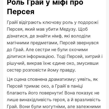
Роль Грай у міфі про
Персея
Грайї відіграють ключову роль у подорожі
Персея, який мав убити Медузу. Щоб
дізнатися, де знайти німф, які володіли
магічними предметами, Персей звернувся
до Грай. Але сестри не були охочими
ділитися інформацією. Тоді Персей, хитрий і
рішучий, викрав їхнє єдине око, змусивши
сестер розповісти йому правду.
Ця сцена сповнена драматизму: уявіть, як
Персей тримає око, а Грайї в паніці
благають його повернути! Вона показує не
лише винахідливість героя, а й вразливість
Грай. Вони були могутніми, але залежними