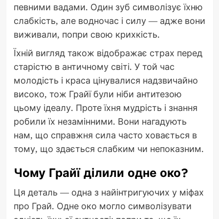
певними вадами. Один зуб символізує їхню
слабкість, але водночас і силу — адже вони
виживали, попри свою крихкість.
Їхній вигляд також відображає страх перед
старістю в античному світі. У той час
молодість і краса цінувалися надзвичайно
високо, тож Грайї були ніби антитезою
цьому ідеалу. Проте їхня мудрість і знання
робили їх незамінними. Вони нагадують
нам, що справжня сила часто ховається в
тому, що здається слабким чи непоказним.
Чому Грайї ділили одне око?
Ця деталь — одна з найінтригуючих у міфах
про Грай. Одне око могло символізувати