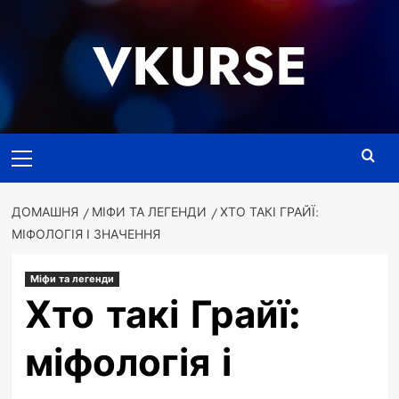
Перейти
до
VKURSE
вмісту
Основне
меню
ДОМАШНЯ
МІФИ ТА ЛЕГЕНДИ
ХТО ТАКІ ГРАЙЇ:
МІФОЛОГІЯ І ЗНАЧЕННЯ
Міфи та легенди
Хто такі Грайї:
міфологія і