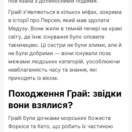
пов’язана з доленосними подіями.
Грайї з’являються в кількох міфах, зокрема
в історії про Персея, який мав здолати
Медузу. Вони жили в темній печері на краю
світу, де їхнє існування було оповите
таємницею. Ці сестри не були злими, але й
не були добрими — вони існували поза
межами людських категорій, уособлюючи
невблаганність часу та знання, які
приходять із віком.
Походження Грай: звідки
вони взялися?
Грайї були дочками морських божеств
Форкіса та Кето, що робить їх частиною