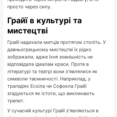
просто через силу.
Грайї в культурі та
мистецтві
Грайї надихали митців протягом століть. У
давньогрецькому мистецтві їх рідко
зображали, адже їхня зовнішність не
відповідала ідеалам краси. Проте в
літературі та театрі вони з’являлися як
символи таємничості. Наприклад, у
трагедіях Есхіла чи Софокла Грайї
згадуються як істоти, що викликають
трепет.
У сучасній культурі Грайї з’являються в