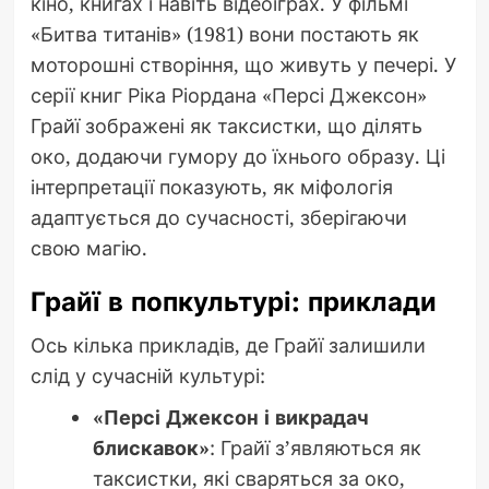
кіно, книгах і навіть відеоіграх. У фільмі
«Битва титанів» (1981) вони постають як
моторошні створіння, що живуть у печері. У
серії книг Ріка Ріордана «Персі Джексон»
Грайї зображені як таксистки, що ділять
око, додаючи гумору до їхнього образу. Ці
інтерпретації показують, як міфологія
адаптується до сучасності, зберігаючи
свою магію.
Грайї в попкультурі: приклади
Ось кілька прикладів, де Грайї залишили
слід у сучасній культурі:
«Персі Джексон і викрадач
блискавок»
: Грайї з’являються як
таксистки, які сваряться за око,