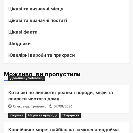
Цікаві та визначні місця
Цікаві та визначні постаті
Цікаві факти
Шкідники
Ювелірні вироби та прикраси
Можливо, ви пропустили
Домашні улюбленці
Коти які не линяють: реальні породи, міфи та
секрети чистого дому
Олександр Троценко
07/08/2026
Людина
Наука та природа
Подорожі
Каспійське море: найбільша замкнена водойма