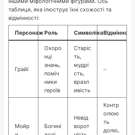
іншими міфологічними фігурами. Ось
таблиця, яка ілюструє їхні схожості та
відмінності:
Персонаж
Роль
Символіка
Відмінності
Охоро
Старіс
нці
ть,
знань,
мудрі
Грайї
–
поміч
сть,
ники
вразл
героїв
ивість
Контр
олюю
Невід
ть
Мойр
Богині
ворот
долю,
и
долі
ність