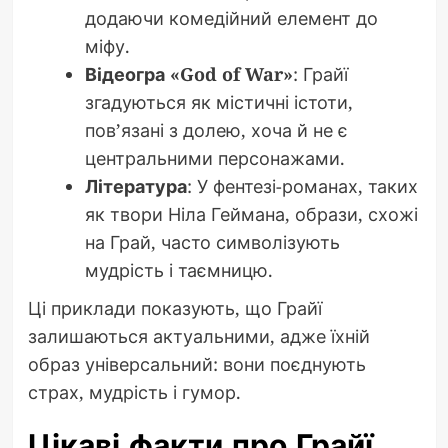
додаючи комедійний елемент до
міфу.
Відеогра «God of War»
: Грайї
згадуються як містичні істоти,
пов’язані з долею, хоча й не є
центральними персонажами.
Література
: У фентезі-романах, таких
як твори Ніла Геймана, образи, схожі
на Грай, часто символізують
мудрість і таємницю.
Ці приклади показують, що Грайї
залишаються актуальними, адже їхній
образ універсальний: вони поєднують
страх, мудрість і гумор.
Цікаві факти про Грайї