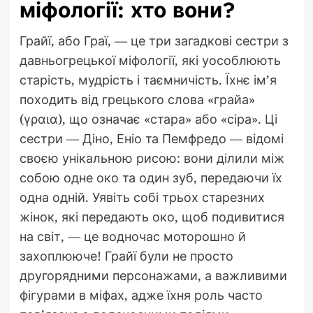
міфології: хто вони?
Грайї, або Граї, — це три загадкові сестри з
давньогрецької міфології, які уособлюють
старість, мудрість і таємничість. Їхнє ім’я
походить від грецького слова «грайа»
(γραια), що означає «стара» або «сіра». Ці
сестри — Діно, Еніо та Пемфредо — відомі
своєю унікальною рисою: вони ділили між
собою одне око та один зуб, передаючи їх
одна одній. Уявіть собі трьох старезних
жінок, які передають око, щоб подивитися
на світ, — це водночас моторошно й
захоплююче! Грайї були не просто
другорядними персонажами, а важливими
фігурами в міфах, адже їхня роль часто