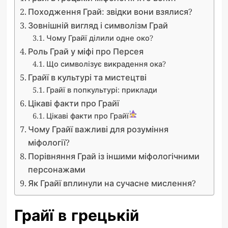
Походження Грай: звідки вони взялися?
Зовнішній вигляд і символізм Грай
Чому Грайї ділили одне око?
Роль Грай у міфі про Персея
Що символізує викрадення ока?
Грайї в культурі та мистецтві
Грайї в попкультурі: приклади
Цікаві факти про Грайї
Цікаві факти про Грайї
Чому Грайї важливі для розуміння
міфології?
Порівняння Грай із іншими міфологічними
персонажами
Як Грайї вплинули на сучасне мислення?
Грайї в грецькій