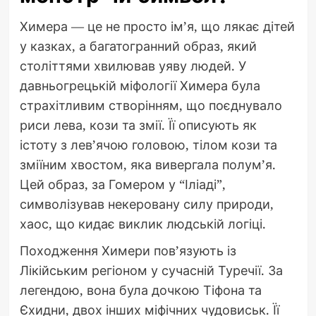
Химера — це не просто ім’я, що лякає дітей
у казках, а багатогранний образ, який
століттями хвилював уяву людей. У
давньогрецькій міфології Химера була
страхітливим створінням, що поєднувало
риси лева, кози та змії. Її описують як
істоту з лев’ячою головою, тілом кози та
зміїним хвостом, яка вивергала полум’я.
Цей образ, за Гомером у “Іліаді”,
символізував некеровану силу природи,
хаос, що кидає виклик людській логіці.
Походження Химери пов’язують із
Лікійським регіоном у сучасній Туречії. За
легендою, вона була дочкою Тіфона та
Єхидни, двох інших міфічних чудовиськ. Її