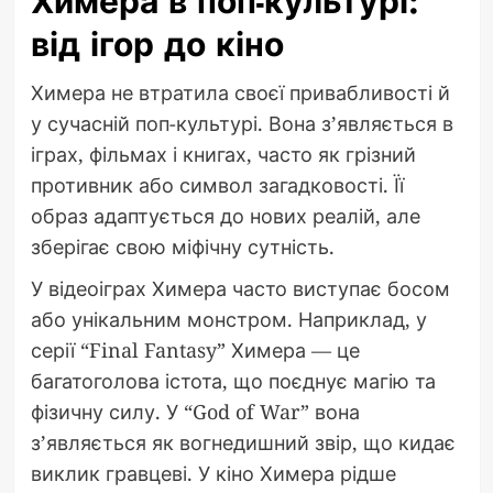
Химера в поп-культурі:
від ігор до кіно
Химера не втратила своєї привабливості й
у сучасній поп-культурі. Вона з’являється в
іграх, фільмах і книгах, часто як грізний
противник або символ загадковості. Її
образ адаптується до нових реалій, але
зберігає свою міфічну сутність.
У відеоіграх Химера часто виступає босом
або унікальним монстром. Наприклад, у
серії “Final Fantasy” Химера — це
багатоголова істота, що поєднує магію та
фізичну силу. У “God of War” вона
з’являється як вогнедишний звір, що кидає
виклик гравцеві. У кіно Химера рідше