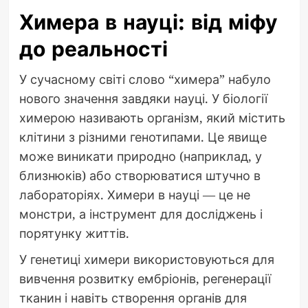
Химера в науці: від міфу
до реальності
У сучасному світі слово “химера” набуло
нового значення завдяки науці. У біології
химерою називають організм, який містить
клітини з різними генотипами. Це явище
може виникати природно (наприклад, у
близнюків) або створюватися штучно в
лабораторіях. Химери в науці — це не
монстри, а інструмент для досліджень і
порятунку життів.
У генетиці химери використовуються для
вивчення розвитку ембріонів, регенерації
тканин і навіть створення органів для