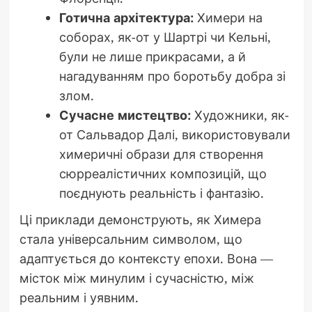
Готична архітектура:
Химери на
соборах, як-от у Шартрі чи Кельні,
були не лише прикрасами, а й
нагадуванням про боротьбу добра зі
злом.
Сучасне мистецтво:
Художники, як-
от Сальвадор Далі, використовували
химеричні образи для створення
сюрреалістичних композицій, що
поєднують реальність і фантазію.
Ці приклади демонструють, як Химера
стала універсальним символом, що
адаптується до контексту епохи. Вона —
місток між минулим і сучасністю, між
реальним і уявним.