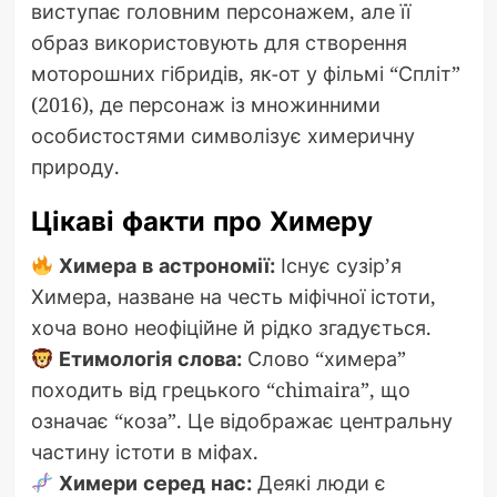
виступає головним персонажем, але її
образ використовують для створення
моторошних гібридів, як-от у фільмі “Спліт”
(2016), де персонаж із множинними
особистостями символізує химеричну
природу.
Цікаві факти про Химеру
Химера в астрономії:
Існує сузір’я
Химера, назване на честь міфічної істоти,
хоча воно неофіційне й рідко згадується.
Етимологія слова:
Слово “химера”
походить від грецького “chimaira”, що
означає “коза”. Це відображає центральну
частину істоти в міфах.
Химери серед нас:
Деякі люди є