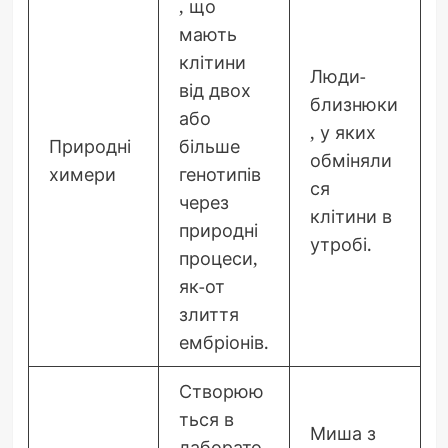
, що
мають
клітини
Люди-
від двох
близнюки
або
, у яких
Природні
більше
обміняли
химери
генотипів
ся
через
клітини в
природні
утробі.
процеси,
як-от
злиття
ембріонів.
Створюю
ться в
Миша з
лаборато