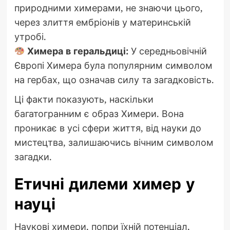
природними химерами, не знаючи цього,
через злиття ембріонів у материнській
утробі.
Химера в геральдиці:
У середньовічній
Європі Химера була популярним символом
на гербах, що означав силу та загадковість.
Ці факти показують, наскільки
багатогранним є образ Химери. Вона
проникає в усі сфери життя, від науки до
мистецтва, залишаючись вічним символом
загадки.
Етичні дилеми химер у
науці
Наукові химери, попри їхній потенціал,