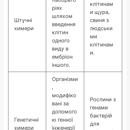
клітинам
ріях
и щура,
шляхом
Штучні
свиня з
введення
химери
людськи
клітин
ми
одного
клітинам
виду в
и.
ембріон
іншого.
Організми
,
модифіко
Рослини з
вані за
генами
допомого
бактерій
Генетичні
ю генної
для
химери
інженерії