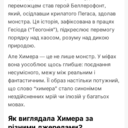
переможцем став герой Беллерофонт,
який, осідлавши крилатого Пегаса, здолав
монстра. Ця історія, зафіксована в працях
Гесіода (“Теогонія”), підкреслює перемогу
порядку над хаосом, розуму над дикою
природою.
Але Химера — це не лише монстр. У міфах
вона уособлює щось глибше: поєднання
несумісного, межу між реальним і
фантастичним. Її образ настільки потужний,
що слово “химера” стало синонімом
нездійсненних мрій чи ілюзій у багатьох
мовах.
Як виглядала Химера за
різними джерелами?