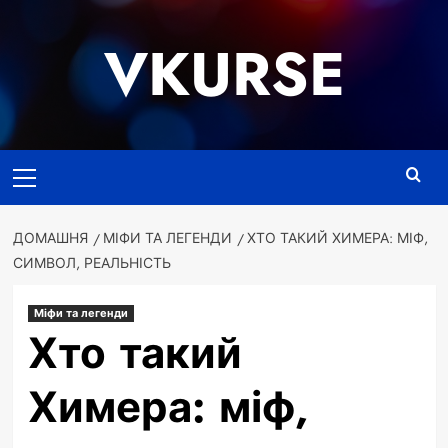
Перейти
до
VKURSE
вмісту
Основне
меню
ДОМАШНЯ
МІФИ ТА ЛЕГЕНДИ
ХТО ТАКИЙ ХИМЕРА: МІФ,
СИМВОЛ, РЕАЛЬНІСТЬ
Міфи та легенди
Хто такий
Химера: міф,