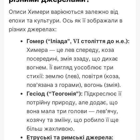
Описи Химери варіюються залежно від
епохи та культури. Ось як її зображали в
різних джерелах:
Гомер (“Іліада”, VI століття до н.е.):
Химера — це лев спереду, коза
посередині, змія ззаду, що дихає
вогнем. Її вигляд уособлює три
стихії: землю (лев), повітря (коза,
пов’язана з горами), вогонь (змія).
Гесіод (“Теогонія”):
Підкреслює її
потрійну природу, але додає, що
вона мала три голови — лев’ячу,
козячу та зміїну, що робило її ще
більш жахливою.
Етруські та римські джерела: