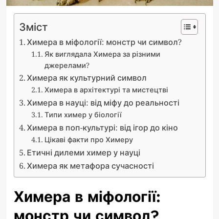
Зміст
Химера в міфології: монстр чи символ?
Як виглядала Химера за різними
джерелами?
Химера як культурний символ
Химера в архітектурі та мистецтві
Химера в науці: від міфу до реальності
Типи химер у біології
Химера в поп-культурі: від ігор до кіно
Цікаві факти про Химеру
Етичні дилеми химер у науці
Химера як метафора сучасності
Химера в міфології:
монстр чи символ?