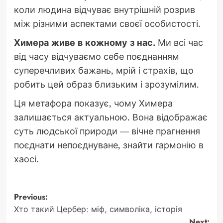
коли людина відчуває внутрішній розрив
між різними аспектами своєї особистості.
Химера живе в кожному з нас.
Ми всі час
від часу відчуваємо себе поєднанням
суперечливих бажань, мрій і страхів, що
робить цей образ близьким і зрозумілим.
Ця метафора показує, чому Химера
залишається актуальною. Вона відображає
суть людської природи — вічне прагнення
поєднати непоєднуване, знайти гармонію в
хаосі.
Post
Previous:
Хто такий Цербер: міф, символіка, історія
navigation
Next: