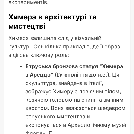
експериментів.
Химера в архітектурі та
мистецтві
Химера залишила слід у візуальній
культурі. Ось кілька прикладів, де її образ
відіграє ключову роль:
Етруська бронзова статуя “Химера
з Ареццо” (IV століття до н.е.):
Ця
скульптура, знайдена в Італії,
зображує Химеру з лев’ячим тілом,
козячою головою на спині та зміїним
хвостом. Вона вважається шедевром
етруського мистецтва й
експонується в Археологічному музеї
Флоренції.