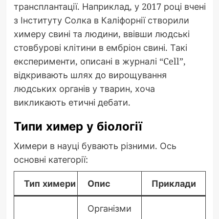
трансплантації. Наприклад, у 2017 році вчені
з Інституту Солка в Каліфорнії створили
химеру свині та людини, ввівши людські
стовбурові клітини в ембріон свині. Такі
експерименти, описані в журналі “Cell”,
відкривають шлях до вирощування
людських органів у тварин, хоча
викликають етичні дебати.
Типи химер у біології
Химери в науці бувають різними. Ось
основні категорії:
Тип химери
Опис
Приклади
Організми