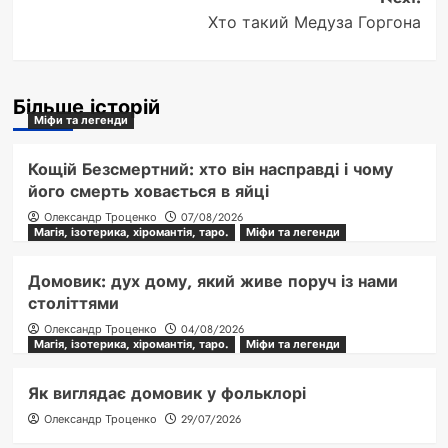
Хто такий Медуза Горгона
Більше історій
Міфи та легенди
Кощій Безсмертний: хто він насправді і чому
його смерть ховається в яйці
Олександр Троценко
07/08/2026
Магія, ізотерика, хіромантія, таро.
Міфи та легенди
Домовик: дух дому, який живе поруч із нами
століттями
Олександр Троценко
04/08/2026
Магія, ізотерика, хіромантія, таро.
Міфи та легенди
Як виглядає домовик у фольклорі
Олександр Троценко
29/07/2026