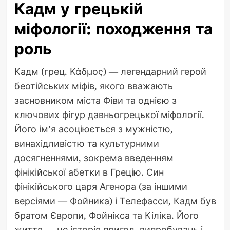
Кадм у грецькій
міфології: походження та
роль
Кадм (грец. Κάδμος) — легендарний герой
беотійських міфів, якого вважають
засновником міста Фіви та однією з
ключових фігур давньогрецької міфології.
Його ім’я асоціюється з мужністю,
винахідливістю та культурними
досягненнями, зокрема введенням
фінікійської абетки в Грецію. Син
фінікійського царя Агенора (за іншими
версіями — Фойника) і Телефасси, Кадм був
братом Європи, Фойнікса та Кіліка. Його
життя — це історія пригод, випробувань і