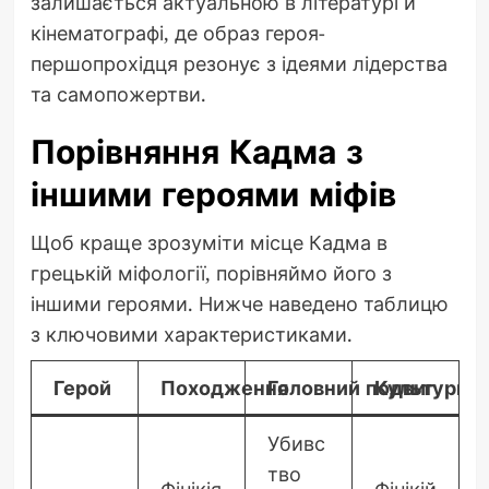
залишається актуальною в літературі й
кінематографі, де образ героя-
першопрохідця резонує з ідеями лідерства
та самопожертви.
Порівняння Кадма з
іншими героями міфів
Щоб краще зрозуміти місце Кадма в
грецькій міфології, порівняймо його з
іншими героями. Нижче наведено таблицю
з ключовими характеристиками.
Герой
Походження
Головний подвиг
Культурний
Убивс
тво