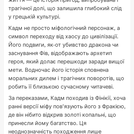
трагічної долі, що залишила глибокий слід
у грецькій культурі.
Кадм не просто міфологічний персонаж, а
символ переходу від хаосу до цивілізації.
Його подвиги, як-от убивство дракона чи
заснування Фів, відображають архетип
героя, який долає перешкоди заради вищої
мети. Водночас його історія сповнена
моральних дилем і трагічних поворотів, що
робить її близькою сучасному читачеві.
За переказами, Кадм походив із Фінікії, хоча
ранні версії міфу пов’язують його з Фракією,
де він нібито відкрив золоті копальні, що
принесли йому багатство. Ця
неоднозначність походження лише