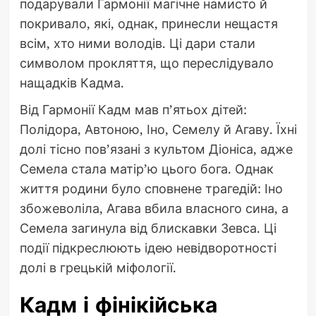
подарували Гармонії магічне намисто й
покривало, які, однак, принесли нещастя
всім, хто ними володів. Ці дари стали
символом прокляття, що переслідувало
нащадків Кадма.
Від Гармонії Кадм мав п’ятьох дітей:
Полідора, Автоною, Іно, Семелу й Агаву. Їхні
долі тісно пов’язані з культом Діоніса, адже
Семела стала матір’ю цього бога. Однак
життя родини було сповнене трагедій: Іно
збожеволіла, Агава вбила власного сина, а
Семела загинула від блискавки Зевса. Ці
події підкреслюють ідею невідворотності
долі в грецькій міфології.
Кадм і фінікійська