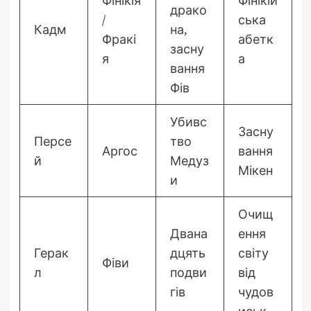
Фінікія
Фінікій
драко
/
ська
Кадм
на,
Фракі
абетк
засну
я
а
вання
Фів
Убивс
Засну
Персе
тво
Аргос
вання
й
Медуз
Мікен
и
Очищ
Двана
ення
Герак
дцять
світу
Фіви
л
подви
від
гів
чудов