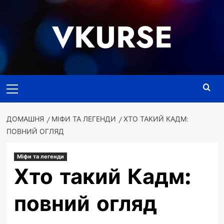
Перейти
до
VKURSE
вмісту
Основне
меню
ДОМАШНЯ
МІФИ ТА ЛЕГЕНДИ
ХТО ТАКИЙ КАДМ:
ПОВНИЙ ОГЛЯД
Міфи та легенди
Хто такий Кадм:
повний огляд