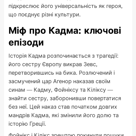
підкреслює його універсальність як героя,
що поєднує різні культури.
Міф про Кадма: ключові
епізоди
Історія Кадма розпочинається з трагедії:
його сестру Європу викрав Зевс,
перетворившись на бика. Розлючений і
засмучений цар Агенор наказав своїм
синам — Кадму, Фойніксу та Кіліксу —
знайти сестру, заборонивши повертатися
без неї. Цей наказ став початком довгих
мандрів Кадма, які змінили його долю та
історію Греції.
Фойнікс і Кілікс зрештою покинули пошуки,