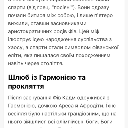
спарти (від грец. “посіяні”). Вони одразу
почали битися між собою, і лише п’ятеро
вижили, ставши засновниками
аристократичних родів Фів. Цей міф
ілюструє ідею народження суспільства з
хаосу, а спарти стали символом фіванської
еліти, яка пишалася своїм походженням
навіть через століття.
Шлюб із Гармонією та
прокляття
Після заснування Фів Кадм одружився з
Гармонією, дочкою Ареса й Афродіти. Їхнє
весілля було настільки грандіозним, що на
нього зійшлися всі олімпійські боги. Боги