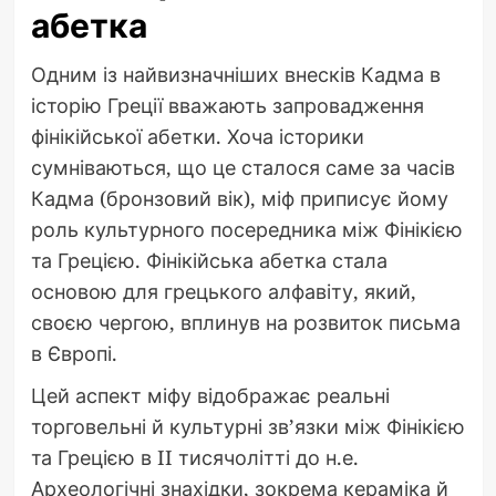
абетка
Одним із найвизначніших внесків Кадма в
історію Греції вважають запровадження
фінікійської абетки. Хоча історики
сумніваються, що це сталося саме за часів
Кадма (бронзовий вік), міф приписує йому
роль культурного посередника між Фінікією
та Грецією. Фінікійська абетка стала
основою для грецького алфавіту, який,
своєю чергою, вплинув на розвиток письма
в Європі.
Цей аспект міфу відображає реальні
торговельні й культурні зв’язки між Фінікією
та Грецією в II тисячолітті до н.е.
Археологічні знахідки, зокрема кераміка й