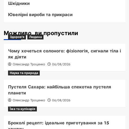
Шкідники
Ювелірні вироби та прикраси
Можливо, ви пропустили
Здоров'я
Людина
Чому хочеться солоного: фізіологія, сигнали тіла і
як діяти
Олександр Троценко
06/08/2026
Наука та природа
Пустеля Сахара: найбільша спекотна пустеля
планети
Олександр Троценко
06/08/2026
Їжа та кулінарія
Броколі рецепт: ідеальне приготування за 15