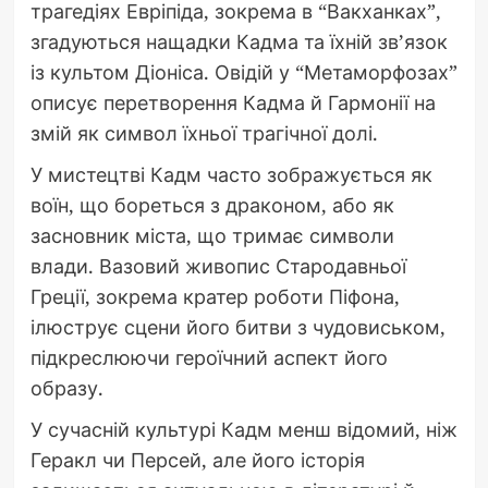
трагедіях Евріпіда, зокрема в “Вакханках”,
згадуються нащадки Кадма та їхній зв’язок
із культом Діоніса. Овідій у “Метаморфозах”
описує перетворення Кадма й Гармонії на
змій як символ їхньої трагічної долі.
У мистецтві Кадм часто зображується як
воїн, що бореться з драконом, або як
засновник міста, що тримає символи
влади. Вазовий живопис Стародавньої
Греції, зокрема кратер роботи Піфона,
ілюструє сцени його битви з чудовиськом,
підкреслюючи героїчний аспект його
образу.
У сучасній культурі Кадм менш відомий, ніж
Геракл чи Персей, але його історія