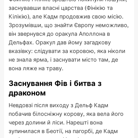
заснувавши власні царства (Фінікію та
Кілікію), але Кадм продовжив свою місію.
Зрозумівши, що знайти Європу неможливо,
він звернувся до оракула Аполлона в
Дельфах. Оракул дав йому загадкову
вказівку: слідувати за коровою, яка ніколи
не знала ярма, і заснувати місто там, де
вона ляже на траву.
Заснування Фів і битва з
драконом
Невдовзі після виходу з Дельф Кадм
побачив білосніжну корову, яка вела його
через долини й ліси. Нарешті вона
зупинилася в Беотії, на пагорбі, де Кадм