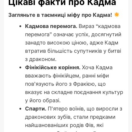
Цікаві факти про Кадма
Загляньте в таємниці міфу про Кадма!
Кадмова перемога.
Вираз “кадмова
перемога” означає успіх, досягнутий
занадто високою ціною, адже Кадм
втратив більшість супутників у битві
з драконом.
Фінікійське коріння.
Хоча Кадма
вважають фінікійцем, ранні міфи
пов’язують його з Фракією, що
вказує на складне поєднання культур
у його образі.
Спарти.
П’ятеро воїнів, що виросли з
драконових зубів, стали предками
найшанованіших родів Фів, які