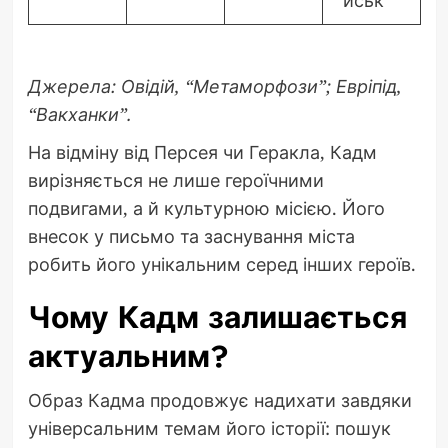
иськ
Джерела: Овідій, “Метаморфози”; Евріпід,
“Вакханки”.
На відміну від Персея чи Геракла, Кадм
вирізняється не лише героїчними
подвигами, а й культурною місією. Його
внесок у письмо та заснування міста
робить його унікальним серед інших героїв.
Чому Кадм залишається
актуальним?
Образ Кадма продовжує надихати завдяки
універсальним темам його історії: пошук