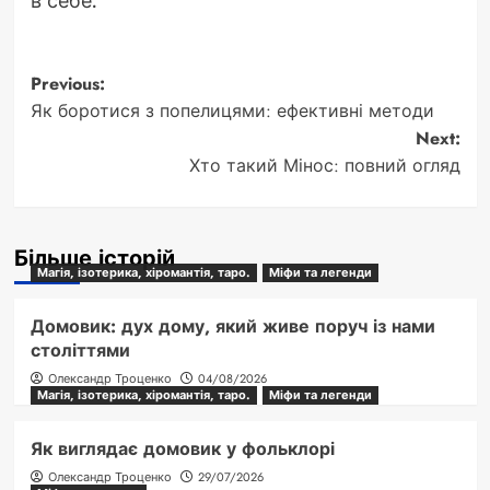
в себе.
Post
Previous:
Як боротися з попелицями: ефективні методи
navigation
Next:
Хто такий Мінос: повний огляд
Більше історій
Магія, ізотерика, хіромантія, таро.
Міфи та легенди
Домовик: дух дому, який живе поруч із нами
століттями
Олександр Троценко
04/08/2026
Магія, ізотерика, хіромантія, таро.
Міфи та легенди
Як виглядає домовик у фольклорі
Олександр Троценко
29/07/2026