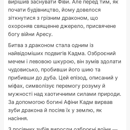
вирішив заснувати Фіви. Але перед тим, як
почати будівництво, йому довелося
зіткнутися з грізним драконом, що
охороняв священне джерело, присвячене
богу війни Аресу.
Битва з драконом стала одним із
найвідоміших подвигів Кадма. Озброєний
мечем і левовою шкурою, він зумів здолати
чудовисько, пробивши його шию та
прибивши до дуба. Цей епізод, описаний у
міфах, символізує перемогу розуму й
мужності над хаотичними силами природи.
За допомогою богині Афіни Кадм вирвав
зуби дракона й посіяв їх у землю, як
насіння.
З посіяних зубів виросли озброєні воїни —