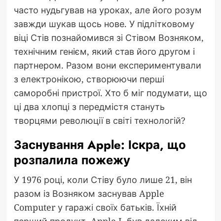
часто нудьгував на уроках, але його розум
завжди шукав щось нове. У підлітковому
віці Стів познайомився зі Стівом Возняком,
технічним генієм, який став його другом і
партнером. Разом вони експериментували
з електронікою, створюючи перші
саморобні пристрої. Хто б міг подумати, що
ці два хлопці з передмістя стануть
творцями революції в світі технологій?
Заснування Apple: Іскра, що
розпалила пожежу
У 1976 році, коли Стіву було лише 21, він
разом із Возняком заснував Apple
Computer у гаражі своїх батьків. Їхній
перший продукт, Apple I, був далеким від