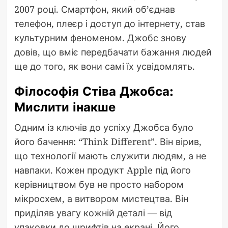
2007 році. Смартфон, який об’єднав
телефон, плеєр і доступ до інтернету, став
культурним феноменом. Джобс знову
довів, що вміє передбачати бажання людей
ще до того, як вони самі їх усвідомлять.
Філософія Стіва Джобса:
Мислити інакше
Одним із ключів до успіху Джобса було
його бачення: “Think Different”. Він вірив,
що технології мають служити людям, а не
навпаки. Кожен продукт Apple під його
керівництвом був не просто набором
мікросхем, а витвором мистецтва. Він
приділяв увагу кожній деталі — від
упаковки до шрифтів на екрані. Його