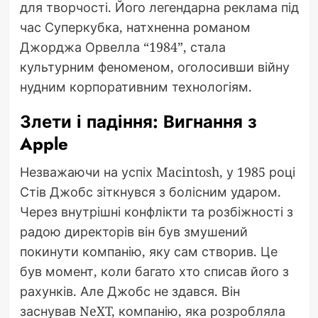
для творчості. Його легендарна реклама під
час Суперкубка, натхненна романом
Джорджа Орвелла “1984”, стала
культурним феноменом, оголосивши війну
нудним корпоративним технологіям.
Злети і падіння: Вигнання з
Apple
Незважаючи на успіх Macintosh, у 1985 році
Стів Джобс зіткнувся з болісним ударом.
Через внутрішні конфлікти та розбіжності з
радою директорів він був змушений
покинути компанію, яку сам створив. Це
був момент, коли багато хто списав його з
рахунків. Але Джобс не здався. Він
заснував NeXT, компанію, яка розробляла