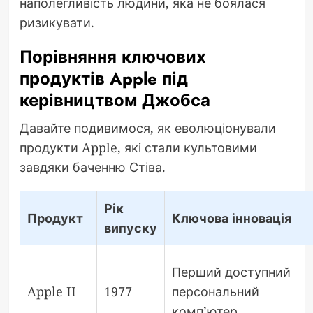
наполегливість людини, яка не боялася
ризикувати.
Порівняння ключових
продуктів Apple під
керівництвом Джобса
Давайте подивимося, як еволюціонували
продукти Apple, які стали культовими
завдяки баченню Стіва.
Рік
Продукт
Ключова інновація
випуску
Перший доступний
Apple II
1977
персональний
комп’ютер