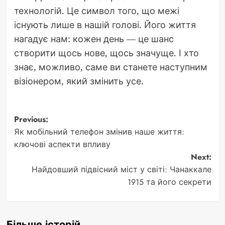
технологій. Це символ того, що межі
існують лише в нашій голові. Його життя
нагадує нам: кожен день — це шанс
створити щось нове, щось значуще. І хто
знає, можливо, саме ви станете наступним
візіонером, який змінить усе.
Post
Previous:
Як мобільний телефон змінив наше життя:
navigation
ключові аспекти впливу
Next:
Найдовший підвісний міст у світі: Чанаккале
1915 та його секрети
Більше історій