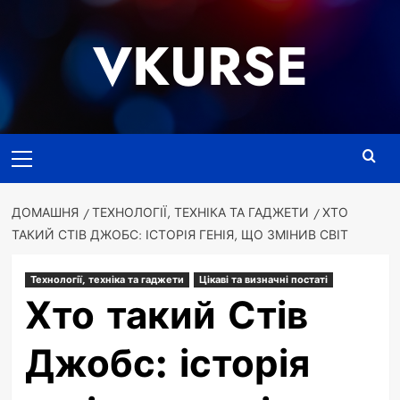
Перейти
до
VKURSE
вмісту
Основне
меню
ДОМАШНЯ
ТЕХНОЛОГІЇ, ТЕХНІКА ТА ГАДЖЕТИ
ХТО
ТАКИЙ СТІВ ДЖОБС: ІСТОРІЯ ГЕНІЯ, ЩО ЗМІНИВ СВІТ
Технології, техніка та гаджети
Цікаві та визначні постаті
Хто такий Стів
Джобс: історія