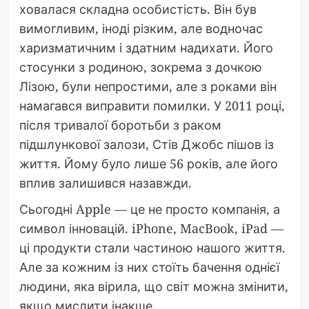
ховалася складна особистість. Він був
вимогливим, іноді різким, але водночас
харизматичним і здатним надихати. Його
стосунки з родиною, зокрема з дочкою
Лізою, були непростими, але з роками він
намагався виправити помилки. У 2011 році,
після тривалої боротьби з раком
підшлункової залози, Стів Джобс пішов із
життя. Йому було лише 56 років, але його
вплив залишився назавжди.
Сьогодні Apple — це не просто компанія, а
символ інновацій. iPhone, MacBook, iPad —
ці продукти стали частиною нашого життя.
Але за кожним із них стоїть бачення однієї
людини, яка вірила, що світ можна змінити,
якщо мислити інакше.