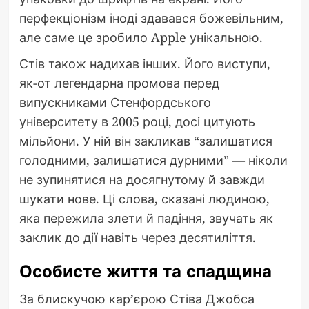
перфекціонізм іноді здавався божевільним,
але саме це зробило Apple унікальною.
Стів також надихав інших. Його виступи,
як-от легендарна промова перед
випускниками Стенфордського
університету в 2005 році, досі цитують
мільйони. У ній він закликав “залишатися
голодними, залишатися дурними” — ніколи
не зупинятися на досягнутому й завжди
шукати нове. Ці слова, сказані людиною,
яка пережила злети й падіння, звучать як
заклик до дії навіть через десятиліття.
Особисте життя та спадщина
За блискучою кар’єрою Стіва Джобса