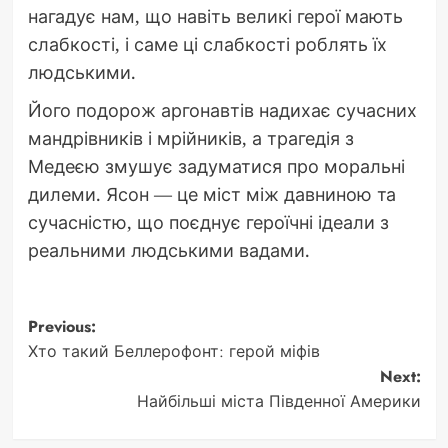
нагадує нам, що навіть великі герої мають
слабкості, і саме ці слабкості роблять їх
людськими.
Його подорож аргонавтів надихає сучасних
мандрівників і мрійників, а трагедія з
Медеєю змушує задуматися про моральні
дилеми. Ясон — це міст між давниною та
сучасністю, що поєднує героїчні ідеали з
реальними людськими вадами.
Post
Previous:
Хто такий Беллерофонт: герой міфів
navigation
Next:
Найбільші міста Південної Америки