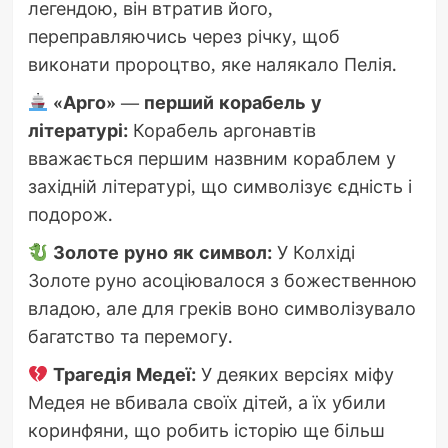
легендою, він втратив його,
переправляючись через річку, щоб
виконати пророцтво, яке налякало Пелія.
«Арго» — перший корабель у
літературі:
Корабель аргонавтів
вважається першим назвним кораблем у
західній літературі, що символізує єдність і
подорож.
Золоте руно як символ:
У Колхіді
Золоте руно асоціювалося з божественною
владою, але для греків воно символізувало
багатство та перемогу.
Трагедія Медеї:
У деяких версіях міфу
Медея не вбивала своїх дітей, а їх убили
коринфяни, що робить історію ще більш