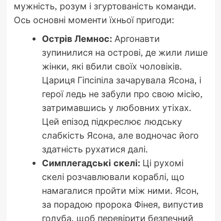
мужність, розум і згуртованість команди.
Ось основні моменти їхньої пригоди:
Острів Лемнос:
Аргонавти
зупинилися на острові, де жили лише
жінки, які вбили своїх чоловіків.
Цариця Гіпсіпіла зачарувала Ясона, і
герої ледь не забули про свою місію,
затримавшись у любовних утіхах.
Цей епізод підкреслює людську
слабкість Ясона, але водночас його
здатність рухатися далі.
Симплегадські скелі:
Ці рухомі
скелі розчавлювали кораблі, що
намагалися пройти між ними. Ясон,
за порадою пророка Фінея, випустив
голуба, щоб перевірити безпечний