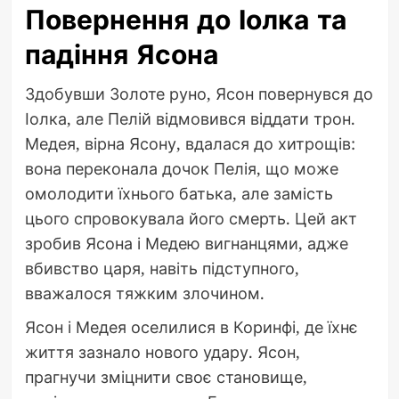
Повернення до Іолка та
падіння Ясона
Здобувши Золоте руно, Ясон повернувся до
Іолка, але Пелій відмовився віддати трон.
Медея, вірна Ясону, вдалася до хитрощів:
вона переконала дочок Пелія, що може
омолодити їхнього батька, але замість
цього спровокувала його смерть. Цей акт
зробив Ясона і Медею вигнанцями, адже
вбивство царя, навіть підступного,
вважалося тяжким злочином.
Ясон і Медея оселилися в Коринфі, де їхнє
життя зазнало нового удару. Ясон,
прагнучи зміцнити своє становище,