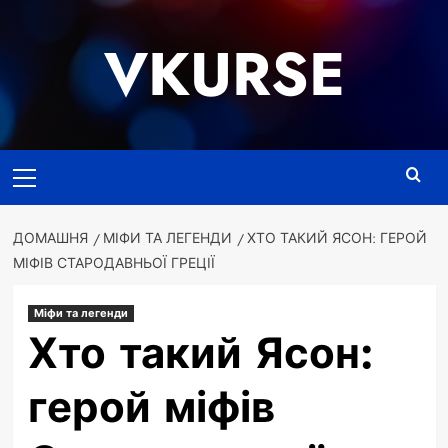
Перейти
до
VKURSE
вмісту
Основне
меню
ДОМАШНЯ
МІФИ ТА ЛЕГЕНДИ
ХТО ТАКИЙ ЯСОН: ГЕРОЙ
МІФІВ СТАРОДАВНЬОЇ ГРЕЦІЇ
Міфи та легенди
Хто такий Ясон:
герой міфів