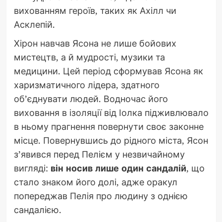
вихованням героїв, таких як Ахілл чи
Асклепій.
Хірон навчав Ясона не лише бойових
мистецтв, а й мудрості, музики та
медицини. Цей період сформував Ясона як
харизматичного лідера, здатного
об’єднувати людей. Водночас його
виховання в ізоляції від Іолка підживлювало
в ньому прагнення повернути своє законне
місце. Повернувшись до рідного міста, Ясон
з’явився перед Пелієм у незвичайному
вигляді:
він носив лише один сандалій
, що
стало знаком його долі, адже оракул
попереджав Пелія про людину з однією
сандалією.