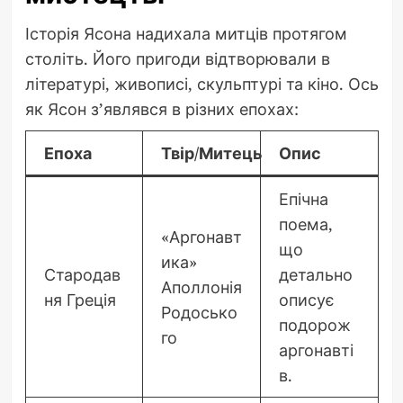
Історія Ясона надихала митців протягом
століть. Його пригоди відтворювали в
літературі, живописі, скульптурі та кіно. Ось
як Ясон з’являвся в різних епохах:
Епоха
Твір/Митець
Опис
Епічна
поема,
«Аргонавт
що
ика»
Стародав
детально
Аполлонія
ня Греція
описує
Родосько
подорож
го
аргонавті
в.