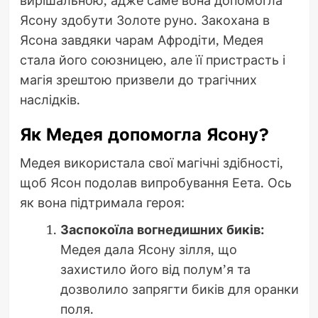
вирішальною, адже саме вона допомогла
Ясону здобути Золоте руно. Закохана в
Ясона завдяки чарам Афродіти, Медея
стала його союзницею, але її пристрасть і
магія зрештою призвели до трагічних
наслідків.
Як Медея допомогла Ясону?
Медея використала свої магічні здібності,
щоб Ясон подолав випробування Еета. Ось
як вона підтримала героя:
Заспокоїла вогнедишних биків:
Медея дала Ясону зілля, що
захистило його від полум’я та
дозволило запрягти биків для оранки
поля.