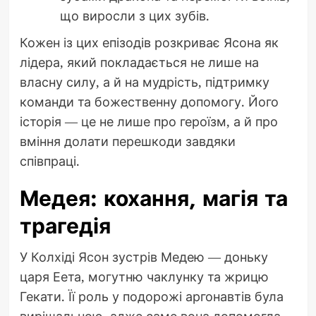
що виросли з цих зубів.
Кожен із цих епізодів розкриває Ясона як
лідера, який покладається не лише на
власну силу, а й на мудрість, підтримку
команди та божественну допомогу. Його
історія — це не лише про героїзм, а й про
вміння долати перешкоди завдяки
співпраці.
Медея: кохання, магія та
трагедія
У Колхіді Ясон зустрів Медею — доньку
царя Еета, могутню чаклунку та жрицю
Гекати. Її роль у подорожі аргонавтів була