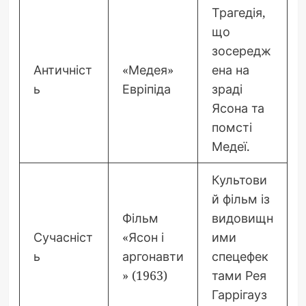
Трагедія,
що
зосередж
Античніст
«Медея»
ена на
ь
Евріпіда
зраді
Ясона та
помсті
Медеї.
Культови
й фільм із
Фільм
видовищн
Сучасніст
«Ясон і
ими
ь
аргонавти
спецефек
» (1963)
тами Рея
Гаррігауз