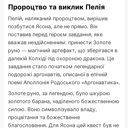
Пророцтво та виклик Пелія
Пелій, наляканий пророцтвом, вирішив
позбутися Ясона, але не прямо. Він
поставив перед героєм завдання, яке
вважав нездійсненним: принести Золоте
руно — магічний артефакт, що зберігався в
далекій Колхіді під охороною дракона. Це
завдання стало початком легендарної
подорожі аргонавтів, описаної в епічній
поемі Аполлонія Родоського «Аргонавтика».
Золоте руно, за легендою, було шкурою
золотого барана, наділеного божественною
силою. Воно символізувало владу,
процвітання та божественне
благословення. Для Ясона цей квест був не