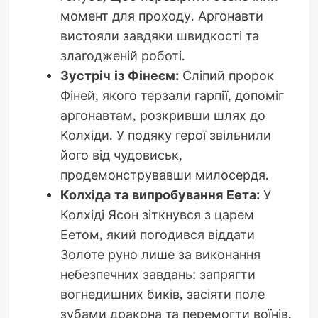
момент для проходу. Аргонавти
вистояли завдяки швидкості та
злагодженій роботі.
Зустріч із Фінеєм:
Сліпий пророк
Фіней, якого терзали гарпії, допоміг
аргонавтам, розкривши шлях до
Колхіди. У подяку герої звільнили
його від чудовиськ,
продемонструвавши милосердя.
Колхіда та випробування Еета:
У
Колхіді Ясон зіткнувся з царем
Еетом, який погодився віддати
Золоте руно лише за виконання
небезпечних завдань: запрягти
вогнедишних биків, засіяти поле
зубами дракона та перемогти воїнів,