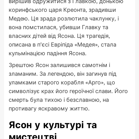
вирішив одружитися з Главкою, донькою
коринфського царя Креонта, зрадивши
Медею. Ця зрада розлютила чаклунку, і
вона помстилася, убивши Главку та
власних дітей від Ясона. Ця трагедія,
описана в п’єсі Евріпіда «Медея», стала
кульмінацією падіння Ясона.
Зрештою Ясон залишився самотнім і
зламаним. За легендою, він загинув під
уламками старого корабля «Арго», що
символізує крах його героїчної слави. Його
смерть була тихою і безславною, на
противагу яскравому життю.
Ясон у культурі та
мистецтві