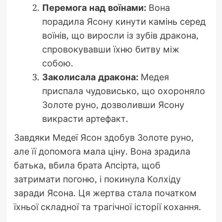
Перемога над воїнами:
Вона
порадила Ясону кинути камінь серед
воїнів, що виросли із зубів дракона,
спровокувавши їхню битву між
собою.
Заколисала дракона:
Медея
приспала чудовисько, що охороняло
Золоте руно, дозволивши Ясону
викрасти артефакт.
Завдяки Медеї Ясон здобув Золоте руно,
але її допомога мала ціну. Вона зрадила
батька, вбила брата Апсірта, щоб
затримати погоню, і покинула Колхіду
заради Ясона. Ця жертва стала початком
їхньої складної та трагічної історії кохання.