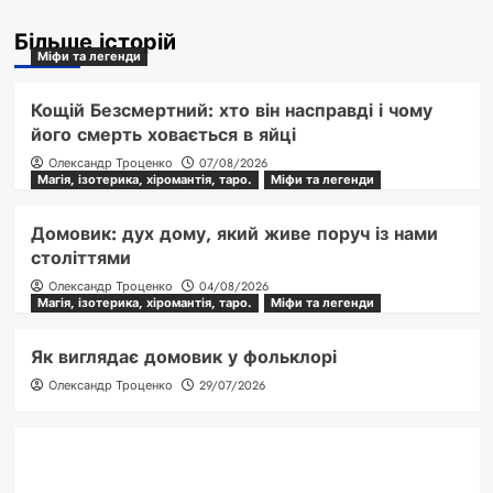
Більше історій
Міфи та легенди
Кощій Безсмертний: хто він насправді і чому
його смерть ховається в яйці
Олександр Троценко
07/08/2026
Магія, ізотерика, хіромантія, таро.
Міфи та легенди
Домовик: дух дому, який живе поруч із нами
століттями
Олександр Троценко
04/08/2026
Магія, ізотерика, хіромантія, таро.
Міфи та легенди
Як виглядає домовик у фольклорі
Олександр Троценко
29/07/2026