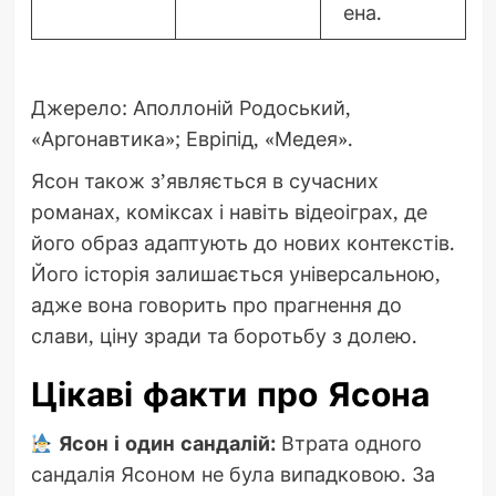
ена.
Джерело: Аполлоній Родоський,
«Аргонавтика»; Евріпід, «Медея».
Ясон також з’являється в сучасних
романах, коміксах і навіть відеоіграх, де
його образ адаптують до нових контекстів.
Його історія залишається універсальною,
адже вона говорить про прагнення до
слави, ціну зради та боротьбу з долею.
Цікаві факти про Ясона
Ясон і один сандалій:
Втрата одного
сандалія Ясоном не була випадковою. За