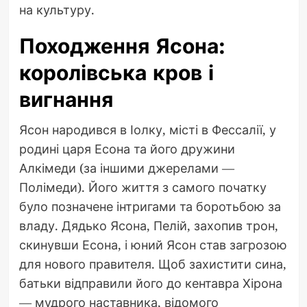
на культуру.
Походження Ясона:
королівська кров і
вигнання
Ясон народився в Іолку, місті в Фессалії, у
родині царя Есона та його дружини
Алкімеди (за іншими джерелами —
Полімеди). Його життя з самого початку
було позначене інтригами та боротьбою за
владу. Дядько Ясона, Пелій, захопив трон,
скинувши Есона, і юний Ясон став загрозою
для нового правителя. Щоб захистити сина,
батьки відправили його до кентавра Хірона
— мудрого наставника, відомого