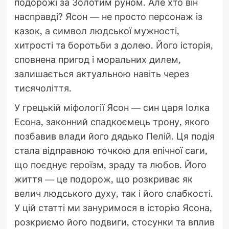
подорожі за Золотим руном. Але хто він
насправді? Ясон — не просто персонаж із
казок, а символ людської мужності,
хитрості та боротьби з долею. Його історія,
сповнена пригод і моральних дилем,
залишається актуальною навіть через
тисячоліття.
У грецькій міфології Ясон — син царя Іолка
Есона, законний спадкоємець трону, якого
позбавив влади його дядько Пелій. Ця подія
стала відправною точкою для епічної саги,
що поєднує героїзм, зраду та любов. Його
життя — це подорож, що розкриває як
велич людського духу, так і його слабкості.
У цій статті ми зануримося в історію Ясона,
розкриємо його подвиги, стосунки та вплив