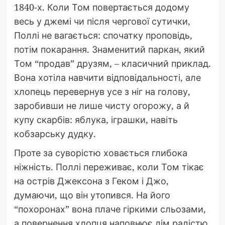
1840-х. Коли Том повертається додому
весь у джемі чи після чергової сутички,
Поллі не вагається: спочатку проповідь,
потім покарання. Знаменитий паркан, який
Том “продав” друзям, – класичний приклад.
Вона хотіла навчити відповідальності, але
хлопець перевернув усе з ніг на голову,
заробивши не лише чисту огорожу, а й
купу скарбів: яблука, іграшки, навіть
кобзарську дудку.
Проте за суворістю ховається глибока
ніжність. Поллі переживає, коли Том тікає
на острів Джексона з Геком і Джо,
думаючи, що він утопився. На його
“похоронах” вона плаче гіркими сльозами,
а повернення хлопця наповнює дім радістю.