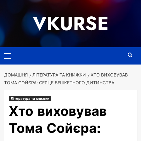
Перейти
до
VKURSE
вмісту
Основне
меню
ДОМАШНЯ
ЛІТЕРАТУРА ТА КНИЖКИ
ХТО ВИХОВУВАВ
ТОМА СОЙЄРА: СЕРЦЕ БЕШКЕТНОГО ДИТИНСТВА
Література та книжки
Хто виховував
Тома Сойєра: