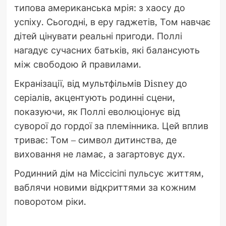
типова американська мрія: з хаосу до
успіху. Сьогодні, в еру гаджетів, Том навчає
дітей цінувати реальні пригоди. Поллі
нагадує сучасних батьків, які балансують
між свободою й правилами.
Екранізації, від мультфільмів Disney до
серіалів, акцентують родинні сцени,
показуючи, як Поллі еволюціонує від
суворої до гордої за племінника. Цей вплив
триває: Том – символ дитинства, де
виховання не ламає, а загартовує дух.
Родинний дім на Міссісіпі пульсує життям,
ваблячи новими відкриттями за кожним
поворотом ріки.