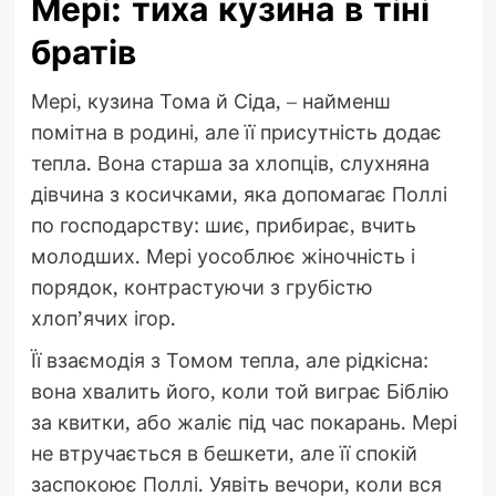
Мері: тиха кузина в тіні
братів
Мері, кузина Тома й Сіда, – найменш
помітна в родині, але її присутність додає
тепла. Вона старша за хлопців, слухняна
дівчина з косичками, яка допомагає Поллі
по господарству: шиє, прибирає, вчить
молодших. Мері уособлює жіночність і
порядок, контрастуючи з грубістю
хлоп’ячих ігор.
Її взаємодія з Томом тепла, але рідкісна:
вона хвалить його, коли той виграє Біблію
за квитки, або жаліє під час покарань. Мері
не втручається в бешкети, але її спокій
заспокоює Поллі. Уявіть вечори, коли вся