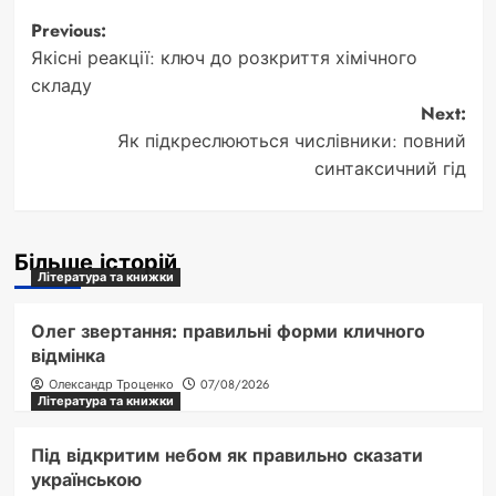
Post
Previous:
Якісні реакції: ключ до розкриття хімічного
navigation
складу
Next:
Як підкреслюються числівники: повний
синтаксичний гід
Більше історій
Література та книжки
Олег звертання: правильні форми кличного
відмінка
Олександр Троценко
07/08/2026
Література та книжки
Під відкритим небом як правильно сказати
українською