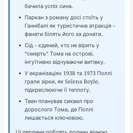
бачила успіх сина.
Паркан з роману досі стоїть у
Ганнібалі як туристична атракція –
фанати білять його за донати.
Сід – єдиний, хто не вірить у
“смерть” Тома на острові,
інтуїтивно відчуваючи витівку.
У екранізаціях 1938 та 1973 Поллі
грали зірки, як Selena Royle,
підкреслюючи її теплоту.
Твен планував сиквел про
дорослого Тома, де Поллі
лишається ключовою.
Ці перлини роблять родину вічною,