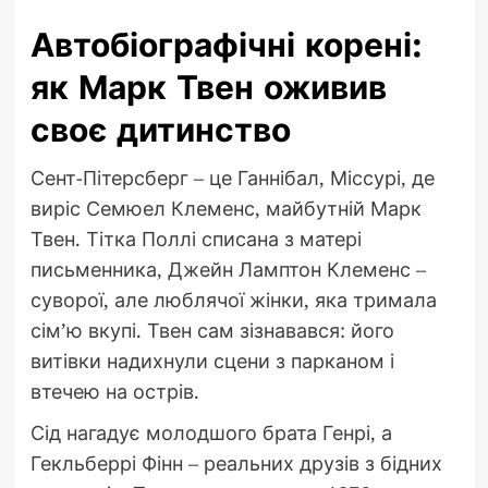
Автобіографічні корені:
як Марк Твен оживив
своє дитинство
Сент-Пітерсберг – це Ганнібал, Міссурі, де
виріс Семюел Клеменс, майбутній Марк
Твен. Тітка Поллі списана з матері
письменника, Джейн Ламптон Клеменс –
суворої, але люблячої жінки, яка тримала
сім’ю вкупі. Твен сам зізнавався: його
витівки надихнули сцени з парканом і
втечею на острів.
Сід нагадує молодшого брата Генрі, а
Гекльберрі Фінн – реальних друзів з бідних