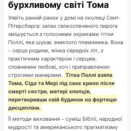
бурхливому світі Тома
Уявіть ранній ранок у домі на околиці Сент-
Пітерсберга: запах свіжоспеченого пирога
змішується з голосними окриками тітки
Поллі, яка шукає зниклого племінника. Вона
– серце родини, жінка середніх літ, з
практичним характером і серцем,
сповненим любові, хоч і приправленою
строгими манерами.
Тітка Поллі взяла
Тома, Сіда та Мері під своє крило після
смерті сестри, матері хлопців,
перетворивши свій будинок на фортецю
дисципліни.
Її методи виховання – суміш Біблії, народної
мудрості та американського прагматизму