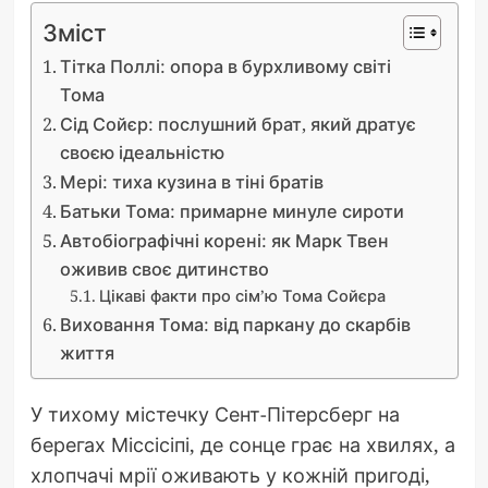
Зміст
Тітка Поллі: опора в бурхливому світі
Тома
Сід Сойєр: послушний брат, який дратує
своєю ідеальністю
Мері: тиха кузина в тіні братів
Батьки Тома: примарне минуле сироти
Автобіографічні корені: як Марк Твен
оживив своє дитинство
Цікаві факти про сім’ю Тома Сойєра
Виховання Тома: від паркану до скарбів
життя
У тихому містечку Сент-Пітерсберг на
берегах Міссісіпі, де сонце грає на хвилях, а
хлопчачі мрії оживають у кожній пригоді,