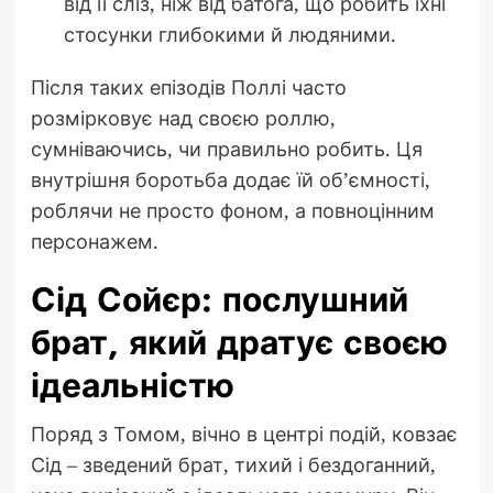
від її сліз, ніж від батога, що робить їхні
стосунки глибокими й людяними.
Після таких епізодів Поллі часто
розмірковує над своєю роллю,
сумніваючись, чи правильно робить. Ця
внутрішня боротьба додає їй об’ємності,
роблячи не просто фоном, а повноцінним
персонажем.
Сід Сойєр: послушний
брат, який дратує своєю
ідеальністю
Поряд з Томом, вічно в центрі подій, ковзає
Сід – зведений брат, тихий і бездоганний,