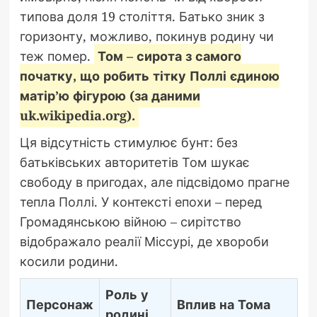
типова доля 19 століття. Батько зник з
горизонту, можливо, покинув родину чи
теж помер.
Том – сирота з самого
початку, що робить тітку Поллі єдиною
матір’ю фігурою (за даними
uk.wikipedia.org).
Ця відсутність стимулює бунт: без
батьківських авторитетів Том шукає
свободу в пригодах, але підсвідомо прагне
тепла Поллі. У контексті епохи – перед
Громадянською війною – сирітство
відображало реалії Міссурі, де хвороби
косили родини.
Роль у
Персонаж
Вплив на Тома
родині