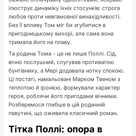
ілюструє динаміку їхніх стосунків: строга
любов проти невгамовної винахідливості.
Без її впливу Том міг би згубитися в
пригодницькому вихорі, але саме вона
тримала його на плаву.
Та родина Тома – це не лише Поллі. Сід,
вічно послушний, слугував противагою
бунтівнику, а Мері додавала нотку спокою.
Ці постаті, намальовані Марком Твеном з
теплотою й іронією, формували характер
героя, роблячи його пригодами вічними.
Розберемося глибше в цій родинній
павутині, що оживила класичний роман.
Тітка Поллі: опора в