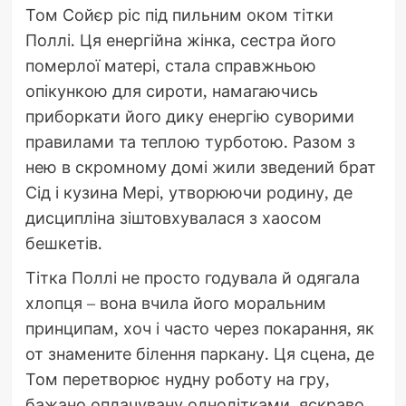
Том Сойєр ріс під пильним оком тітки
Поллі. Ця енергійна жінка, сестра його
померлої матері, стала справжньою
опікункою для сироти, намагаючись
приборкати його дику енергію суворими
правилами та теплою турботою. Разом з
нею в скромному домі жили зведений брат
Сід і кузина Мері, утворюючи родину, де
дисципліна зіштовхувалася з хаосом
бешкетів.
Тітка Поллі не просто годувала й одягала
хлопця – вона вчила його моральним
принципам, хоч і часто через покарання, як
от знамените білення паркану. Ця сцена, де
Том перетворює нудну роботу на гру,
бажано оплачувану однолітками, яскраво