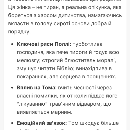
Ця жінка – не тиран, а реальна опікунка, яка
бореться з хаосом дитинства, намагаючись
вкласти в голову сироті основи добра й
порядку.
Ключові риси Поллі:
турботлива
господиня, яка пече пироги й годує всю
мелюзгу; строгий блюститель моралі,
змушує читати Біблію; винахідлива в
покараннях, але серцева в прощеннях.
Вплив на Тома:
вчить чесності через
власні помилки, як от коли піддає його
“лікуванню” трав’яним відваром, що
виявляється марним.
Емоційний зв’язок:
Том шкодує більше