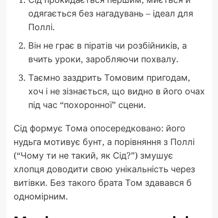
одягається без нагадувань – ідеал для
Поллі.
Він не грає в піратів чи розбійників, а
вчить уроки, заробляючи похвалу.
Таємно заздрить Томовим пригодам,
хоч і не зізнається, що видно в його очах
під час “похоронної” сцени.
Сід формує Тома опосередковано: його
нудьга мотивує бунт, а порівняння з Поллі
(“Чому ти не такий, як Сід?”) змушує
хлопця доводити свою унікальність через
витівки. Без такого брата Том здавався б
одномірним.