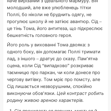
наче вирізаний з ідеального мармуру. Він
молодший, але вже улюбленець тітки
Поллі, бо ніколи не бруднить одягу, не
прогулює школу й не затіює авантюр. Сід –
це тінь Тома, його антитеза, що підкреслює
бешкетність головного героя.
Його роль у вихованні Тома двояка: з
одного боку, він допомагає Поллі тримати
лад, з іншого – дратує до сказу. Пам’ятна
сцена, коли Сід “випадково” розкриває
таємницю про паркан, чи коли донесе про
чергову витівку. Том мріє про помсту, але
Сід лишається незворушним, спокійно
виконуючи обов’язки.
Цей контраст робить
родину живою ареною характерів.
Сід прокидається першим, миється й