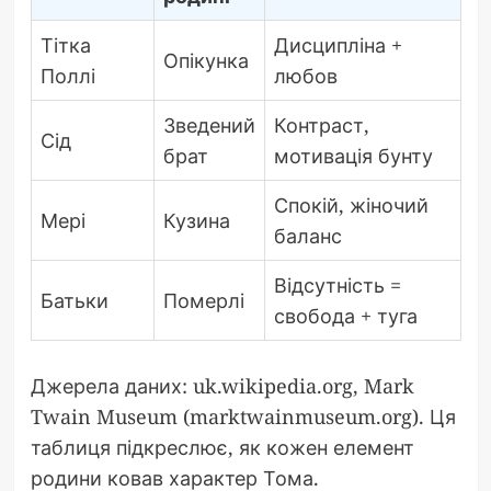
Тітка
Дисципліна +
Опікунка
Поллі
любов
Зведений
Контраст,
Сід
брат
мотивація бунту
Спокій, жіночий
Мері
Кузина
баланс
Відсутність =
Батьки
Померлі
свобода + туга
Джерела даних: uk.wikipedia.org, Mark
Twain Museum (marktwainmuseum.org). Ця
таблиця підкреслює, як кожен елемент
родини ковав характер Тома.