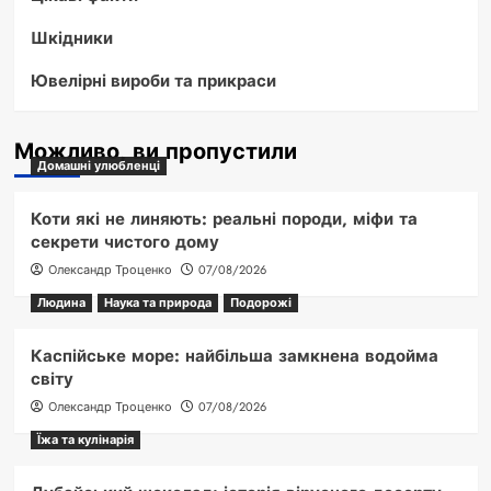
Шкідники
Ювелірні вироби та прикраси
Можливо, ви пропустили
Домашні улюбленці
Коти які не линяють: реальні породи, міфи та
секрети чистого дому
Олександр Троценко
07/08/2026
Людина
Наука та природа
Подорожі
Каспійське море: найбільша замкнена водойма
світу
Олександр Троценко
07/08/2026
Їжа та кулінарія