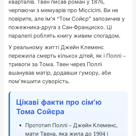
кварталів. Твен писав роман у 1876,
черпаючи з мемуарів про Міссісіпі. Ви не
повірите, але ім’я “Том Сойєр” запозичив у
пожежника-друга з Сан-Франциско. Ці
паралелі роблять книгу живим спогадом.
У реальному житті Джейн Клеменс
пережила смерть кількох дітей, як і Поллі –
тривоги за Тома. Твен через Поллі
вшанував матір, додавши гумору, аби
пом’якшити суворість.
Цікаві факти про сім’ю
Тома Сойєра
Прототип Поллі – Джейн Клеменс,
мати Твена, яка жила до 1904 і