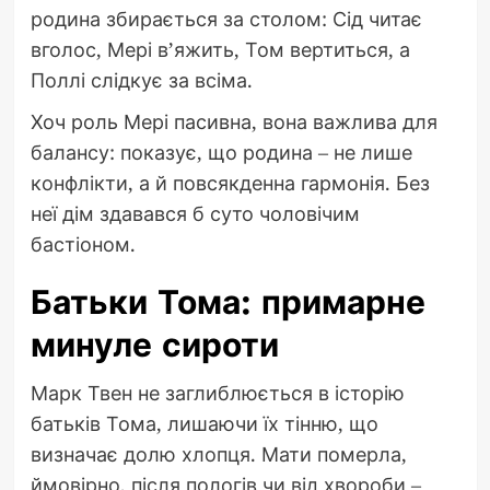
родина збирається за столом: Сід читає
вголос, Мері в’яжить, Том вертиться, а
Поллі слідкує за всіма.
Хоч роль Мері пасивна, вона важлива для
балансу: показує, що родина – не лише
конфлікти, а й повсякденна гармонія. Без
неї дім здавався б суто чоловічим
бастіоном.
Батьки Тома: примарне
минуле сироти
Марк Твен не заглиблюється в історію
батьків Тома, лишаючи їх тінню, що
визначає долю хлопця. Мати померла,
ймовірно, після пологів чи від хвороби –