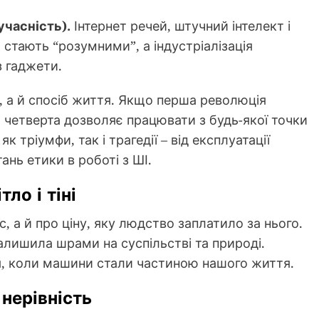
часність).
Інтернет речей, штучний інтелект і
 стають “розумними”, а індустріалізація
з гаджети.
, а й спосіб життя. Якщо перша революція
 четверта дозволяє працювати з будь-якої точки
 тріумфи, так і трагедії – від експлуатації
тань етики в роботі з ШІ.
тло і тіні
с, а й про ціну, яку людство заплатило за нього.
залишила шрами на суспільстві та природі.
я, коли машини стали частиною нашого життя.
 нерівність