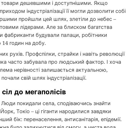
 товари дешевшими і доступнішими. Якщо
приходом індустріалізації її могли дозволити собі
першими пройшли цей шлях, злетіли до небес –
ітовими лідерами. Але за блиском багатства
ки фабриканти будували палаци, робітники
 14 годин на добу.
них рухів. Профспілки, страйки і навіть революції
яка часто забувала про людський фактор. І хоча
блема нерівності залишається актуальною,
почали свій шлях індустріалізації.
 сіл до мегаполісів
 Люди покидали села, сподіваючись знайти
орк, Токіо – ці гіганти народилися завдяки
інший бік: перенаселення, антисанітарія, епідемії.
жна було задихнутися від смогу, а чиста вода