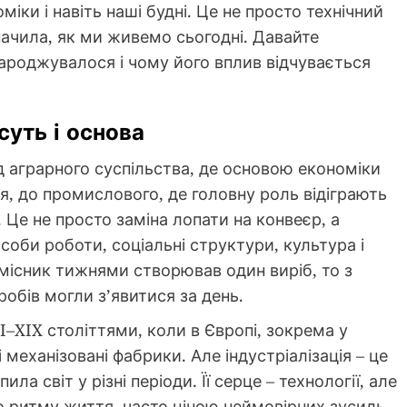
міки і навіть наші будні. Це не просто технічний
ачила, як ми живемо сьогодні. Давайте
ароджувалося і чому його вплив відчувається
суть і основа
ід аграрного суспільства, де основою економіки
ця, до промислового, де головну роль відіграють
Це не просто заміна лопати на конвеєр, а
оби роботи, соціальні структури, культура і
місник тижнями створював один виріб, то з
робів могли з’явитися за день.
I–XIX століттями, коли в Європі, зокрема у
 механізовані фабрики. Але індустріалізація – це
ла світ у різні періоди. Її серце – технології, але
о ритму життя, часто ціною неймовірних зусиль.