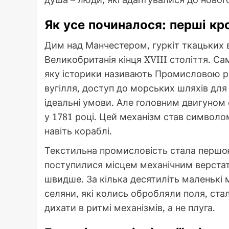
Як усе починалося: перші кр
Дим над Манчестером, гуркіт ткацьких ве
Великобританія кінця XVIII століття. Са
яку історики називають Промисловою р
вугілля, доступ до морських шляхів для 
ідеальні умови. Але головним двигуно
у 1781 році. Цей механізм став символом
навіть кораблі.
Текстильна промисловість стала першою
поступилися місцем механічним верстата
швидше. За кілька десятиліть маленькі м
селяни, які колись обробляли поля, стал
дихати в ритмі механізмів, а не плуга.