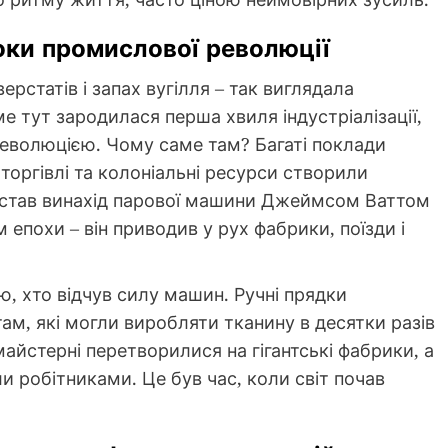
оки промислової революції
рстатів і запах вугілля – так виглядала
ме тут зародилася перша хвиля індустріалізації,
еволюцією. Чому саме там? Багаті поклади
торгівлі та колоніальні ресурси створили
м став винахід парової машини Джеймсом Ваттом
 епохи – він приводив у рух фабрики, поїзди і
, хто відчув силу машин. Ручні прядки
м, які могли виробляти тканину в десятки разів
айстерні перетворилися на гігантські фабрики, а
и робітниками. Це був час, коли світ почав