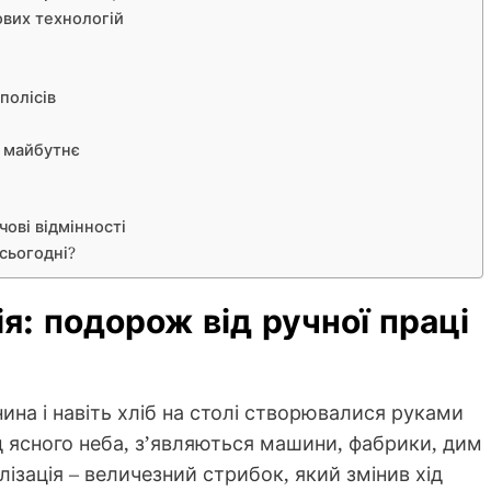
рових технологій
полісів
і майбутнє
чові відмінності
 сьогодні?
ія: подорож від ручної праці
нина і навіть хліб на столі створювалися руками
д ясного неба, з’являються машини, фабрики, дим
ріалізація – величезний стрибок, який змінив хід