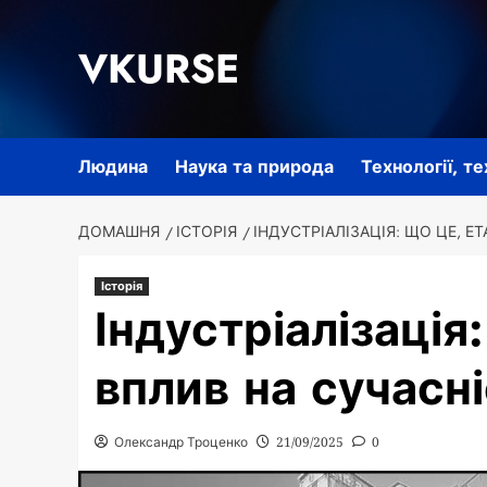
Перейти
до
VKURSE
вмісту
Людина
Наука та природа
Технології, т
ДОМАШНЯ
ІСТОРІЯ
ІНДУСТРІАЛІЗАЦІЯ: ЩО ЦЕ, Е
Історія
Індустріалізація
вплив на сучасн
Олександр Троценко
21/09/2025
0