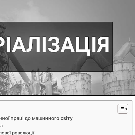
чної праці до машинного світу
ва
лової революції