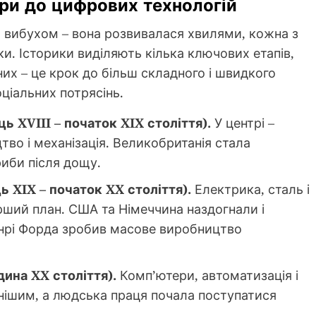
пари до цифрових технологій
м вибухом – вона розвивалася хвилями, кожна з
ки. Історики виділяють кілька ключових етапів,
них – це крок до більш складного і швидкого
ціальних потрясінь.
 XVIII – початок XIX століття).
У центрі –
во і механізація. Великобританія стала
риби після дощу.
 XIX – початок XX століття).
Електрика, сталь і
рший план. США та Німеччина наздогнали і
енрі Форда зробив масове виробництво
ина XX століття).
Комп’ютери, автоматизація і
нішим, а людська праця почала поступатися