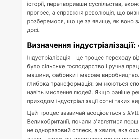
історії, перетворивши суспільства, еконо
прогрес, а справжня революція, що визн
розберемося, що це за явище, як воно з
досі.
Визначення індустріалізації: 
Індустріалізація – це процес переходу в
було сільське господарство і ручна пра
машини, фабрики і масове виробництво. 
глибока трансформація: змінюються спос
навіть мислення людей. Якщо раніше ре
приходом індустріалізації сотні таких ви
Цей процес зазвичай асоціюється з XVII
Великобританії, почали з’являтися перші
не одноразовий сплеск, а хвиля, яка охопи
душа – люди, які адаптувалися до новог