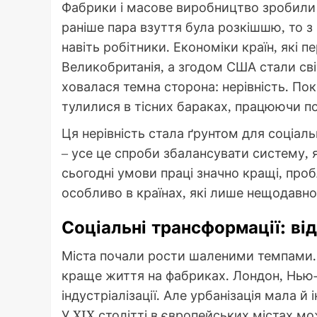
Фабрики і масове виробництво зробили
раніше пара взуття була розкішшю, то з 
навіть робітники. Економіки країн, які 
Великобританія, а згодом США стали св
ховалася темна сторона: нерівність. По
тулилися в тісних бараках, працюючи по
Ця нерівність стала ґрунтом для соціаль
– усе це спроби збалансувати систему, 
сьогодні умови праці значно кращі, про
особливо в країнах, які лише нещодавно 
Соціальні трансформації: від
Міста почали рости шаленими темпами.
краще життя на фабриках. Лондон, Нью-Й
індустріалізації. Але урбанізація мала й 
У XIX столітті в європейських містах мо