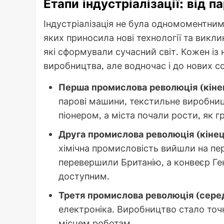
Етапи індустріалізації: від 
Індустріалізація не була одномоментни
яких приносила нові технології та викли
які сформували сучасний світ. Кожен із 
виробництва, але водночас і до нових со
Перша промислова революція (кінець
парові машини, текстильне виробницт
піонером, а міста почали рости, як г
Друга промислова революція (кінець
хімічна промисловість вийшли на пе
перевершили Британію, а конвеєр Г
доступним.
Третя промислова революція (серед
електроніка. Виробництво стало точ
місцем роботам.