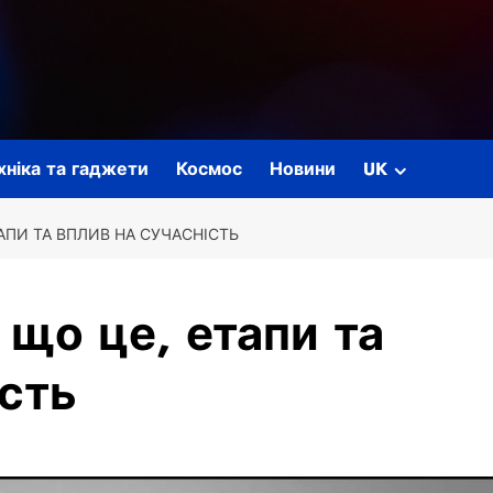
ехніка та гаджети
Космос
Новини
UK
ТАПИ ТА ВПЛИВ НА СУЧАСНІСТЬ
: що це, етапи та
ість