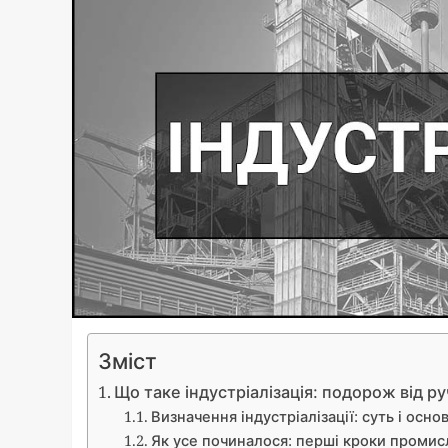
Зміст
Що таке індустріалізація: подорож від ру
Визначення індустріалізації: суть і осно
Як усе починалося: перші кроки промис