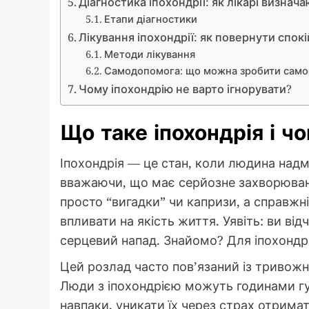
Діагностика іпохондрії: як лікарі визнач
Етапи діагностики
Лікування іпохондрії: як повернути спокі
Методи лікування
Самодопомога: що можна зробити само
Чому іпохондрію не варто ігнорувати?
Що таке іпохондрія і ч
Іпохондрія — це стан, коли людина надм
вважаючи, що має серйозне захворюванн
просто “вигадки” чи капризи, а справжн
впливати на якість життя. Уявіть: ви від
серцевий напад. Знайомо? Для іпохондр
Цей розлад часто пов’язаний із тривожн
Люди з іпохондрією можуть годинами гуг
навпаки, уникати їх через страх отримат