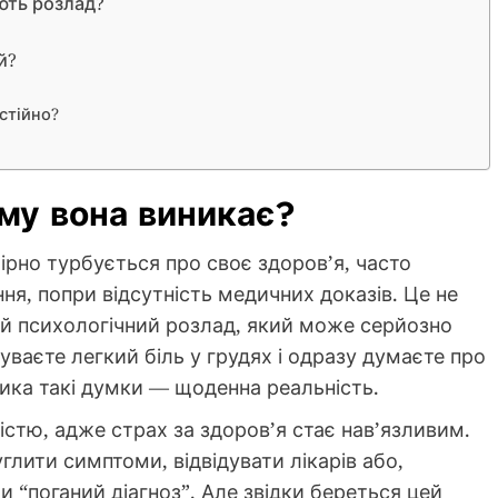
ають розлад?
й?
стійно?
ому вона виникає?
ірно турбується про своє здоров’я, часто
я, попри відсутність медичних доказів. Це не
ій психологічний розлад, який може серйозно
чуваєте легкий біль у грудях і одразу думаєте про
ика такі думки — щоденна реальність.
істю, адже страх за здоров’я стає нав’язливим.
лити симптоми, відвідувати лікарів або,
и “поганий діагноз”. Але звідки береться цей