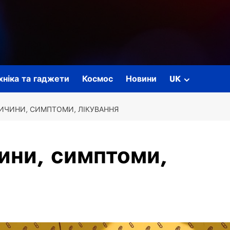
ехніка та гаджети
Космос
Новини
UK
РИЧИНИ, СИМПТОМИ, ЛІКУВАННЯ
чини, симптоми,