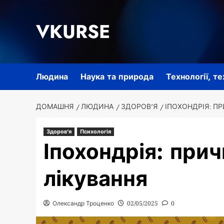
Перейти
до
VKURSE
вмісту
Людина
Наука та природа
Технології, т
ДОМАШНЯ
ЛЮДИНА
ЗДОРОВ'Я
ІПОХОНДРІЯ: П
Здоров'я
Психологія
Іпохондрія: при
лікування
Олександр Троценко
02/05/2025
0