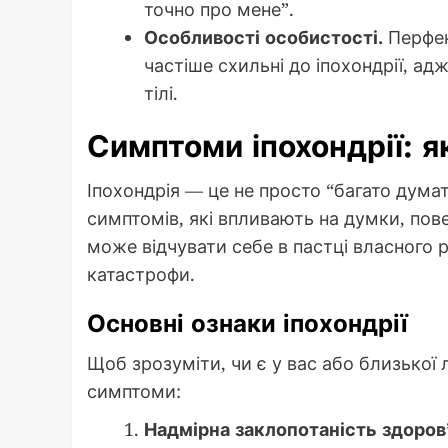
точно про мене”.
Особливості особистості.
Перфек
частіше схильні до іпохондрії, ад
тілі.
Симптоми іпохондрії: як
Іпохондрія — це не просто “багато дума
симптомів, які впливають на думки, пов
може відчувати себе в пастці власного 
катастрофи.
Основні ознаки іпохондрії
Щоб зрозуміти, чи є у вас або близької л
симптоми:
Надмірна заклопотаність здоров