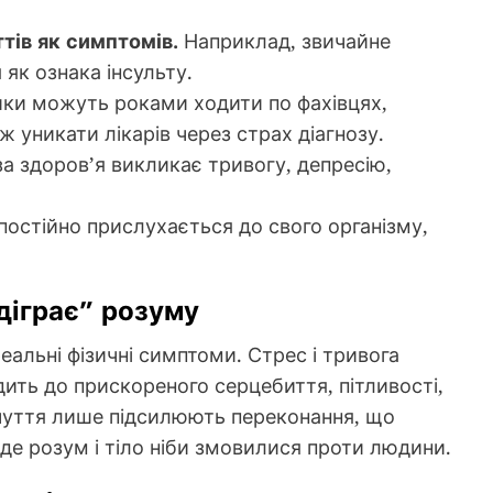
тів як симптомів.
Наприклад, звичайне
як ознака інсульту.
ки можуть роками ходити по фахівцях,
 уникати лікарів через страх діагнозу.
а здоров’я викликає тривогу, депресію,
остійно прислухається до свого організму,
ідіграє” розуму
еальні фізичні симптоми. Стрес і тривога
ить до прискореного серцебиття, пітливості,
дчуття лише підсилюють переконання, що
де розум і тіло ніби змовилися проти людини.