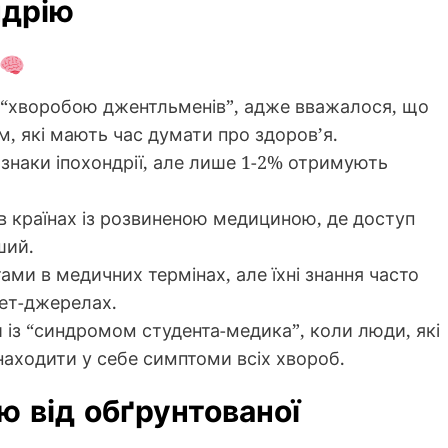
ндрію
ли “хворобою джентльменів”, адже вважалося, що
 які мають час думати про здоров’я.
знаки іпохондрії, але лише 1-2% отримують
 в країнах із розвиненою медициною, де доступ
ший.
ами в медичних термінах, але їхні знання часто
нет-джерелах.
 із “синдромом студента-медика”, коли люди, які
аходити у себе симптоми всіх хвороб.
ію від обґрунтованої