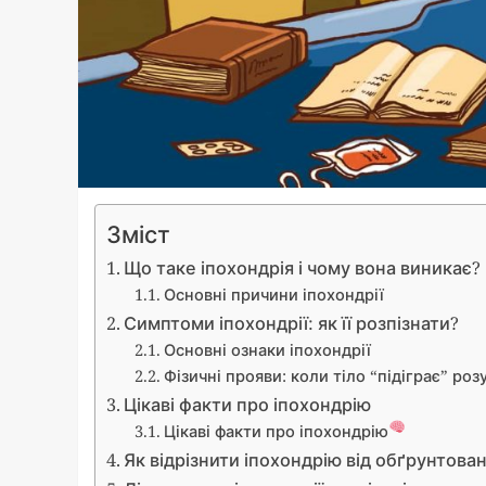
Зміст
Що таке іпохондрія і чому вона виникає?
Основні причини іпохондрії
Симптоми іпохондрії: як її розпізнати?
Основні ознаки іпохондрії
Фізичні прояви: коли тіло “підіграє” роз
Цікаві факти про іпохондрію
Цікаві факти про іпохондрію
Як відрізнити іпохондрію від обґрунтова