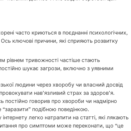
 корені часто криються в поєднанні психологічних,
в. Ось ключові причини, які сприяють розвитку
м рівнем тривожності частіше стають
постійно шукає загрози, включно з уявними
зької людини через хворобу чи власний досвід
ровокувати нав’язливий страх за здоров’я.
сь постійно говорив про хвороби чи надмірно
е “заразити” подібною поведінкою.
 інтернету легко натрапити на статті, які лякають
 читання про симптоми може переконати, що “це