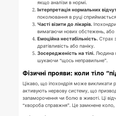
якщо аналізи в нормі.
Інтерпретація нормальних відчут
поколювання в руці сприймається 
Часті візити до лікарів.
Іпохондри
вимагаючи нових обстежень, або ж
Емоційна нестабільність.
Страх з
дратівливість або паніку.
Зосередженість на тілі.
Людина п
шукаючи “щось неправильне”.
Фізичні прояви: коли тіло “п
Цікаво, що іпохондрія може викликати р
активують нервову систему, що призвод
запаморочення чи болю в животі. Ці ві
“хвороба справжня”. Це замкнене коло, 