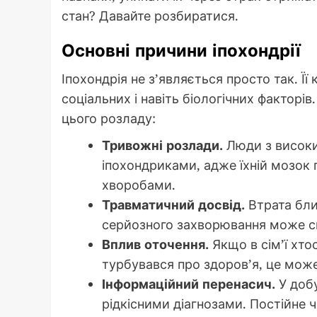
стан? Давайте розбиратися.
Основні причини іпохондрії
Іпохондрія не з’являється просто так. Її
соціальних і навіть біологічних факторі
цього розладу:
Тривожні розлади.
Люди з високи
іпохондриками, адже їхній мозок 
хворобами.
Травматичний досвід.
Втрата бли
серйозного захворювання може сп
Вплив оточення.
Якщо в сім’ї хто
турбувався про здоров’я, це мож
Інформаційний перенасич.
У добу
рідкісними діагнозами. Постійне