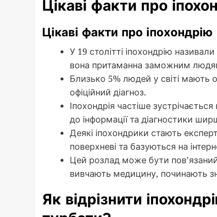
Цікаві факти про іпохо
Цікаві факти про іпохондрію
У 19 столітті іпохондрію назива
вона притаманна заможним людям,
Близько 5% людей у світі мають о
офіційний діагноз.
Іпохондрія частіше зустрічається
до інформації та діагностики шир
Деякі іпохондрики стають експерт
поверхневі та базуються на інтер
Цей розлад може бути пов’язаний
вивчають медицину, починають зн
Як відрізнити іпохондр