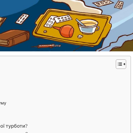
уму
ної турботи?