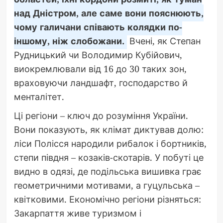
над Дністром, але саме вони пояснюють,
чому галичани співають колядки по-
іншому, ніж слобожани.
Вчені, як Степан
Рудницький чи Володимир Кубійович,
виокремлювали від 16 до 30 таких зон,
враховуючи ландшафт, господарство й
менталітет.
Ці регіони – ключ до розуміння України.
Вони показують, як клімат диктував долю:
ліси Полісся народили рибалок і бортників,
степи півдня – козаків-скотарів. У побуті це
видно в одязі, де подільська вишивка грає
геометричними мотивами, а гуцульська –
квітковими. Економічно регіони різняться:
Закарпаття живе туризмом і