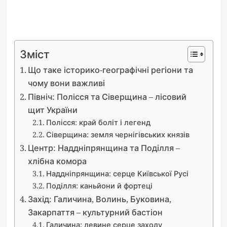
Зміст
Що таке історико-географічні регіони та
чому вони важливі
Північ: Полісся та Сіверщина – лісовий
щит України
Полісся: край боліт і легенд
Сіверщина: земля чернігівських князів
Центр: Наддніпрянщина та Поділля –
хлібна комора
Наддніпрянщина: серце Київської Русі
Поділля: каньйони й фортеці
Захід: Галичина, Волинь, Буковина,
Закарпаття – культурний бастіон
Галичина: левине серце заходу