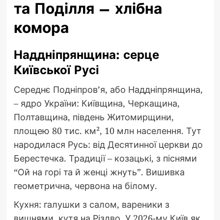
та Поділля – хлібна
комора
Наддніпрянщина: серце
Київської Русі
Середнє Подніпров’я, або Наддніпрянщина,
– ядро України: Київщина, Черкащина,
Полтавщина, південь Житомирщини,
площею 80 тис. км², 10 млн населення. Тут
народилася Русь: від Десятинної церкви до
Берестечка. Традиції – козацькі, з піснями
“Ой на горі та й женці жнуть”. Вишивка
геометрична, червона на білому.
Кухня: галушки з салом, вареники з
вишнями, кутя на Різдво. У 2026-му Київ як