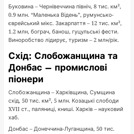
Буковина – Чернівеччина північ, 8 тис. км²,
0.9 млн. “Маленька Відень”, румунсько-
єврейський мікс. Закарпаття – 12 тис. км²,
1.2 млн, бограч, банош, гуцульські фести.
Виноробство лідирує, туризм – 2 млн/рік.
Схід: Слобожанщина та
Донбас – промислові
піонери
Слобожанщина – Харківщина, Сумщина
схід, 50 тис. км², 5 млн. Козацькі слободи
XVII ст., паляниці, книші. Харків – науковий
хаб.
Донбас – Донеччина-Луганщина, 50 тис.