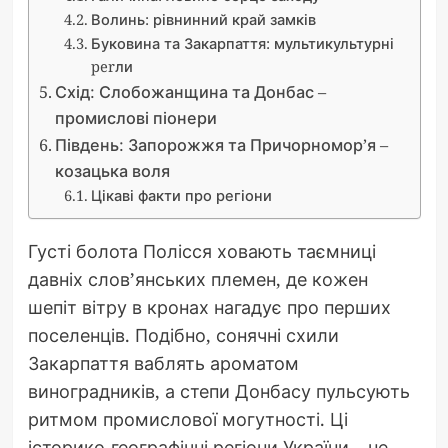
Волинь: рівнинний край замків
Буковина та Закарпаття: мультикультурні
perли
Схід: Слобожанщина та Донбас –
промислові піонери
Південь: Запорожжя та Причорномор’я –
козацька воля
Цікаві факти про регіони
Густі болота Полісся ховають таємниці
давніх слов’янських племен, де кожен
шепіт вітру в кронах нагадує про перших
поселенців. Подібно, сонячні схили
Закарпаття ваблять ароматом
виноградників, а степи Донбасу пульсують
ритмом промислової могутності. Ці
історико-географічні регіони України – не