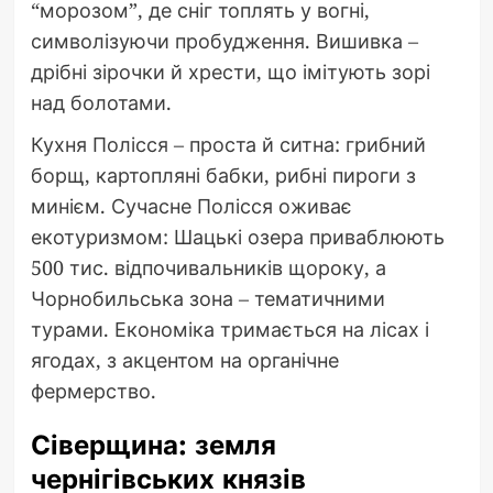
“морозом”, де сніг топлять у вогні,
символізуючи пробудження. Вишивка –
дрібні зірочки й хрести, що імітують зорі
над болотами.
Кухня Полісся – проста й ситна: грибний
борщ, картопляні бабки, рибні пироги з
минієм. Сучасне Полісся оживає
екотуризмом: Шацькі озера приваблюють
500 тис. відпочивальників щороку, а
Чорнобильська зона – тематичними
турами. Економіка тримається на лісах і
ягодах, з акцентом на органічне
фермерство.
Сіверщина: земля
чернігівських князів