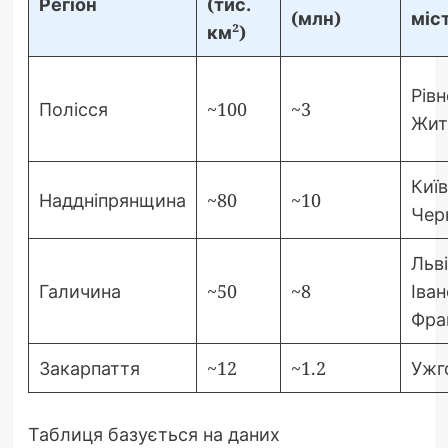
Регіон
(тис.
(млн)
міс
км²)
Рівн
Полісся
~100
~3
Жит
Київ
Наддніпрянщина
~80
~10
Чер
Льві
Галичина
~50
~8
Іван
Фра
Закарпаття
~12
~1.2
Ужг
Таблиця базується на даних