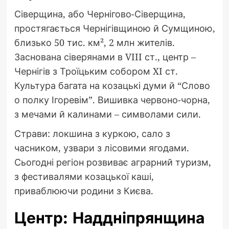
Сіверщина, або Чернігово-Сіверщина,
простягається Чернігівщиною й Сумщиною,
близько 50 тис. км², 2 млн жителів.
Заснована сіверянами в VIII ст., центр –
Чернігів з Троїцьким собором XI ст.
Культура багата на козацькі думи й “Слово
о полку Ігоревім”. Вишивка червоно-чорна,
з мечами й калинами – символами сили.
Страви: локшина з куркою, сало з
часником, узвари з лісовими ягодами.
Сьогодні регіон розвиває аграрний туризм,
з фестивалями козацької каші,
приваблюючи родини з Києва.
Центр: Наддніпрянщина