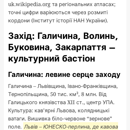
uk.wikipedia.org та регіональних атласах;
точні цифри варіюються через розмиті
кордони (Інститут історії НАН України).
Захід: Галичина, Волинь,
Буковина, Закарпаття –
культурний бастіон
Галичина: левине серце заходу
Галичина – Львівщина, Івано-Франківщина,
Тернопільщина, 50 тис. км², 8 млн. Від
Галицького князівства XII ст., центр УПА.
Культура: кав’ярні Львова, колядницькі
ватаги. Вишивка біло-червоне “зернове”
поле.
Львів – ЮНЕСКО-перлина, де кавова