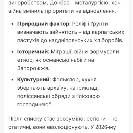
виноробством, Донбас – металургією, хоч
війна змінила пріоритети на відновлення.
Природний фактор:
Реліф і ґрунти
визначають зайнятість – від карпатських
пастухів до наддніпрянських хліборобів.
Історичний:
Міграції, війни формували
етнос, як османські набіги на
Запорожжя.
Культурний:
Фольклор, кухня
зберігають архаїку, наприклад,
поліссянські обряди з “лісовою
господинею”.
Після списку стає зрозуміло: регіони – не
статичні, вони еволюціонують. У 2026-му