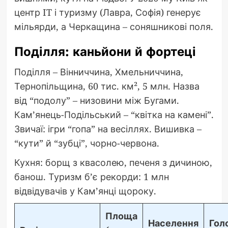
центр IT і туризму (Лавра, Софія) генерує
мільярди, а Черкащина – соняшникові поля.
Поділля: каньйони й фортеці
Поділля – Вінниччина, Хмельниччина,
Тернопільщина, 60 тис. км², 5 млн. Назва
від “подолу” – низовини між Бугами.
Кам’янець-Подільський – “квітка на камені”.
Звичаї: ігри “гопа” на весіллях. Вишивка –
“кути” й “зубці”, чорно-червона.
Кухня: борщ з квасолею, печеня з дичиною,
банош. Туризм б’є рекорди: 1 млн
відвідувачів у Кам’янці щороку.
Площа
Населення
Гол