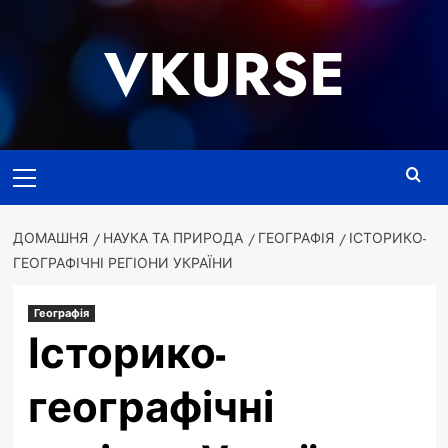
Перейти
до
VKURSE
вмісту
Основне
меню
ДОМАШНЯ
НАУКА ТА ПРИРОДА
ГЕОГРАФІЯ
ІСТОРИКО-
ГЕОГРАФІЧНІ РЕГІОНИ УКРАЇНИ
Географія
Історико-
географічні