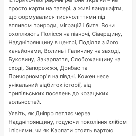
просто карти на папері, а живі ландшафти,
що формувалися тисячоліттями під
впливом природи, міграцій і битв. Вони
охоплюють Полісся на півночі, Сіверщину,
Наддніпрянщину в центрі, Поділля з його
каньйонами, Волинь і Галичину на заході,
Буковину, Закарпаття, Слобожанщину на
сході, Запорожжя, Донбас та
Причорномор’я на півдні. Кожен несе
унікальний відбиток історії, від
трипільських поселень до козацьких
вольностей.
Уявіть, як Дніпро петляє через
Наддніпрянщину, годуючи покоління хлібом
і піснями, чи як Карпати стоять вартою