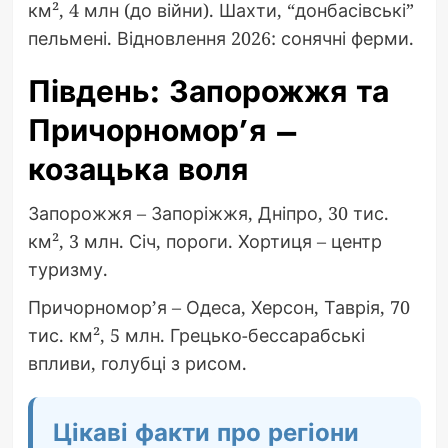
км², 4 млн (до війни). Шахти, “донбасівські”
пельмені. Відновлення 2026: сонячні ферми.
Південь: Запорожжя та
Причорномор’я –
козацька воля
Запорожжя – Запоріжжя, Дніпро, 30 тис.
км², 3 млн. Січ, пороги. Хортиця – центр
туризму.
Причорномор’я – Одеса, Херсон, Таврія, 70
тис. км², 5 млн. Грецько-бессарабські
впливи, голубці з рисом.
Цікаві факти про регіони