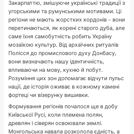
Закарпаттю, змішуючи українські традиції з
угорськими та румунськими мотивами. Ці
регіони не мають жорстких кордонів – вони
перетинаються, як корені старого дуба, але
саме їхня самобутність робить Україну
мозаїкою культур. Від архаїчних ритуалів
Полісся до промислового духу Донбасу,
вони визначають нашу ідентичність,
впливаючи на мову, кухню й побут.
Розуміння цих зон допомагає відчути пульс
нації, де історія оживає в кожному камені
фортеці чи візерунку вишивки.
Формування регіонів почалося ще в добу
Київської Русі, коли племена полян,
древлян і сіверян освоювали землі.
Монгольська навала розколола єдність, а