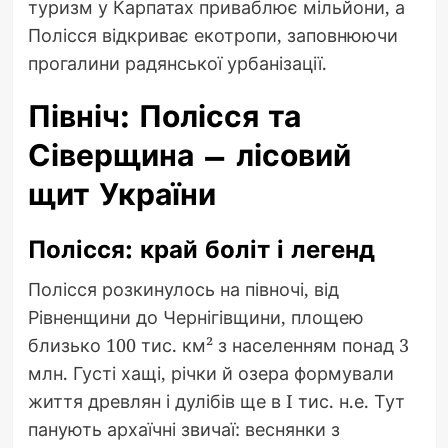
туризм у Карпатах приваблює мільйони, а
Полісся відкриває екотропи, заповнюючи
прогалини радянської урбанізації.
Північ: Полісся та
Сіверщина – лісовий
щит України
Полісся: край боліт і легенд
Полісся розкинулось на півночі, від
Рівненщини до Чернігівщини, площею
близько 100 тис. км² з населенням понад 3
млн. Густі хащі, річки й озера формували
життя древлян і дулібів ще в I тис. н.е. Тут
панують архаїчні звичаї: веснянки з