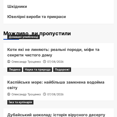
Шкідники
Ювелірні вироби та прикраси
Можливо, ви пропустили
Домашні улюбленці
Коти які не линяють: реальні породи, міфи та
секрети чистого дому
Олександр Троценко
07/08/2026
Людина
Наука та природа
Подорожі
Каспійське море: найбільша замкнена водойма
світу
Олександр Троценко
07/08/2026
Їжа та кулінарія
Дубайський шоколад: історія вірусного десерту