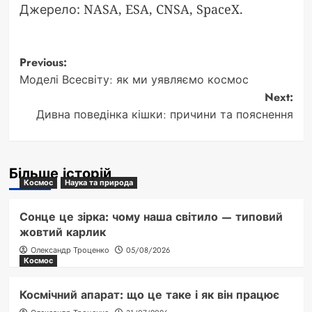
Джерело: NASA, ESA, CNSA, SpaceX.
Post
Previous:
Моделі Всесвіту: як ми уявляємо космос
navigation
Next:
Дивна поведінка кішки: причини та пояснення
Більше історій
Космос
Наука та природа
Сонце це зірка: чому наша світило — типовий
жовтий карлик
Олександр Троценко
05/08/2026
Космос
Космічний апарат: що це таке і як він працює