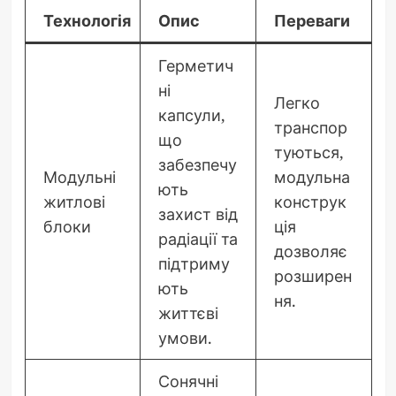
Технологія
Опис
Переваги
Герметич
ні
Легко
капсули,
транспор
що
туються,
забезпечу
Модульні
модульна
ють
житлові
конструк
захист від
блоки
ція
радіації та
дозволяє
підтриму
розширен
ють
ня.
життєві
умови.
Сонячні