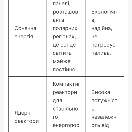
панелі,
розташов
Екологічн
ані в
а,
Сонячна
полярних
надійна,
енергія
регіонах,
не
де сонце
потребує
світить
палива.
майже
постійно.
Компактні
реактори
Висока
для
потужніст
стабільно
ь,
Ядерні
го
незалежні
реактори
енергопос
сть від