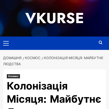
Перейти
до
VKURSE
вмісту
Основне
меню
ДОМАШНЯ
КОСМОС
КОЛОНІЗАЦІЯ МІСЯЦЯ: МАЙБУТНЄ
ЛЮДСТВА
Космос
Колонізація
Місяця: Майбутнє