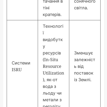
тачання в
сонячного
тіні
світла.
кратерів.
Технологі
ї
видобутк
у
ресурсів
Зменшує
(In-Situ
залежніст
Системи
Resource
ь від
ISRU
Utilization
поставок
), як-от
із Землі.
вода з
льоду чи
метали з
реголіту.