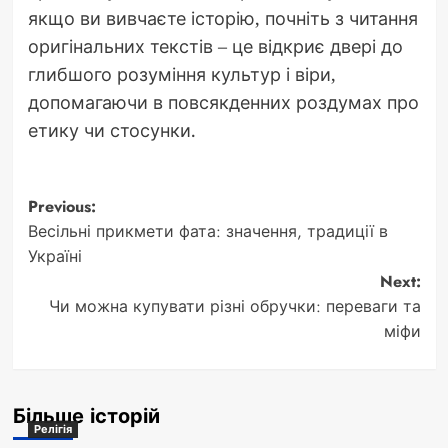
якщо ви вивчаєте історію, почніть з читання
оригінальних текстів – це відкриє двері до
глибшого розуміння культур і віри,
допомагаючи в повсякденних роздумах про
етику чи стосунки.
Post
Previous:
Весільні прикмети фата: значення, традиції в
navigation
Україні
Next:
Чи можна купувати різні обручки: переваги та
міфи
Більше історій
Релігія