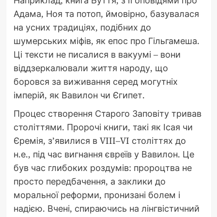
Наприклад, книга Буття, з її оповідями про
Адама, Ноя та потоп, ймовірно, базувалася
на усних традиціях, подібних до
шумерських міфів, як епос про Гільгамеша.
Ці тексти не писалися в вакуумі – вони
віддзеркалювали життя народу, що
боровся за виживання серед могутніх
імперій, як Вавилон чи Єгипет.
Процес створення Старого Заповіту тривав
століттями. Пророчі книги, такі як Ісая чи
Єремія, з’явилися в VIII–VI століттях до
н.е., під час вигнання євреїв у Вавилон. Це
був час глибоких роздумів: пророцтва не
просто передбачення, а заклики до
моральної реформи, пронизані болем і
надією. Вчені, спираючись на лінгвістичний