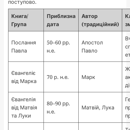
поступово.
Книга/
Приблизна
Автор
К
Група
дата
(традиційний)
з
В
Послання
50–60 рр.
Апостол
с
Павла
н.е.
Павло
е
Ж
Євангеліє
70 р. н.е.
Марк
а
від Марка
д
Євангелія
Г
80–90 рр.
від Матвія
Матвій, Лука
пр
н.е.
та Луки
п
Т