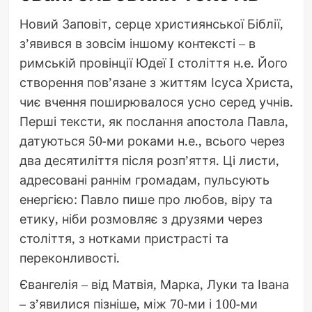
Новий Заповіт, серце християнської Біблії,
з’явився в зовсім іншому контексті – в
римській провінції Юдеї I століття н.е. Його
створення пов’язане з життям Ісуса Христа,
чиє вчення поширювалося усно серед учнів.
Перші тексти, як послання апостола Павла,
датуються 50-ми роками н.е., всього через
два десятиліття після розп’яття. Ці листи,
адресовані раннім громадам, пульсують
енергією: Павло пише про любов, віру та
етику, ніби розмовляє з друзями через
століття, з нотками пристрасті та
переконливості.
Євангелія – від Матвія, Марка, Луки та Івана
– з’явилися пізніше, між 70-ми і 100-ми