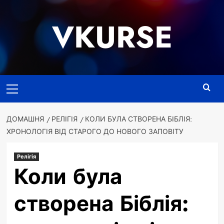
Перейти
до
VKURSE
вмісту
Основне
меню
ДОМАШНЯ
РЕЛІГІЯ
КОЛИ БУЛА СТВОРЕНА БІБЛІЯ:
ХРОНОЛОГІЯ ВІД СТАРОГО ДО НОВОГО ЗАПОВІТУ
Релігія
Коли була
створена Біблія: