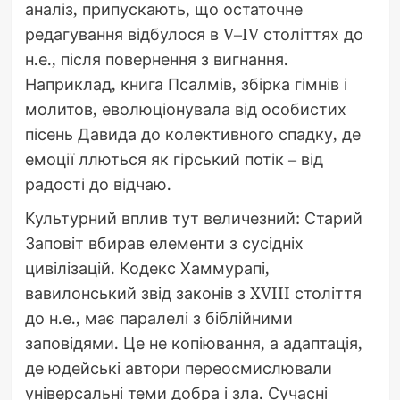
аналіз, припускають, що остаточне
редагування відбулося в V–IV століттях до
н.е., після повернення з вигнання.
Наприклад, книга Псалмів, збірка гімнів і
молитов, еволюціонувала від особистих
пісень Давида до колективного спадку, де
емоції ллються як гірський потік – від
радості до відчаю.
Культурний вплив тут величезний: Старий
Заповіт вбирав елементи з сусідніх
цивілізацій. Кодекс Хаммурапі,
вавилонський звід законів з XVIII століття
до н.е., має паралелі з біблійними
заповідями. Це не копіювання, а адаптація,
де юдейські автори переосмислювали
універсальні теми добра і зла. Сучасні