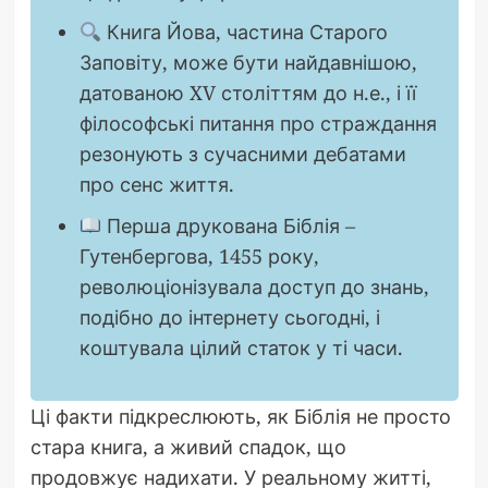
Книга Йова, частина Старого
Заповіту, може бути найдавнішою,
датованою XV століттям до н.е., і її
філософські питання про страждання
резонують з сучасними дебатами
про сенс життя.
Перша друкована Біблія –
Гутенбергова, 1455 року,
революціонізувала доступ до знань,
подібно до інтернету сьогодні, і
коштувала цілий статок у ті часи.
Ці факти підкреслюють, як Біблія не просто
стара книга, а живий спадок, що
продовжує надихати. У реальному житті,