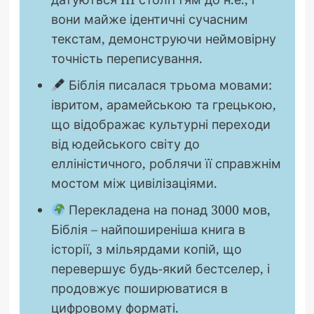
вони майже ідентичні сучасним
текстам, демонструючи неймовірну
точність переписування.
Біблія писалася трьома мовами:
івритом, арамейською та грецькою,
що відображає культурні переходи
від юдейського світу до
елліністичного, роблячи її справжнім
мостом між цивілізаціями.
Перекладена на понад 3000 мов,
Біблія – найпоширеніша книга в
історії, з мільярдами копій, що
перевершує будь-який бестселер, і
продовжує поширюватися в
цифровому форматі.