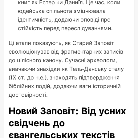
книг як Естер чи Даниїл. Це час, коли
юдейська спільнота зміцнювала
ідентичність, додаючи оповіді про
стійкість перед переслідуваннями.
Ці етапи показують, як Старий Заповіт
еволюціонував від фрагментарних записів
до цілісного канону. Сучасні археологи,
вивчаючи знахідки як Тель-Данську стелу
(IX ст. до н.е.), знаходять підтвердження
біблійних подій, додаючи ваги історичній
достовірності.
Новий Заповіт: Від усних
свідчень до
євангельських текстів