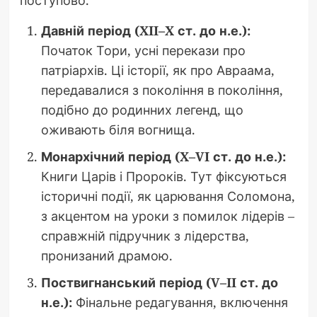
поступово.
Давній період (XII–X ст. до н.е.):
Початок Тори, усні перекази про
патріархів. Ці історії, як про Авраама,
передавалися з покоління в покоління,
подібно до родинних легенд, що
оживають біля вогнища.
Монархічний період (X–VI ст. до н.е.):
Книги Царів і Пророків. Тут фіксуються
історичні події, як царювання Соломона,
з акцентом на уроки з помилок лідерів –
справжній підручник з лідерства,
пронизаний драмою.
Поствигнанський період (V–II ст. до
н.е.):
Фінальне редагування, включення