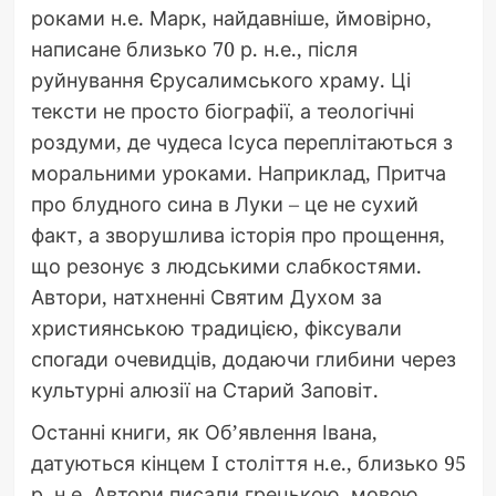
роками н.е. Марк, найдавніше, ймовірно,
написане близько 70 р. н.е., після
руйнування Єрусалимського храму. Ці
тексти не просто біографії, а теологічні
роздуми, де чудеса Ісуса переплітаються з
моральними уроками. Наприклад, Притча
про блудного сина в Луки – це не сухий
факт, а зворушлива історія про прощення,
що резонує з людськими слабкостями.
Автори, натхненні Святим Духом за
християнською традицією, фіксували
спогади очевидців, додаючи глибини через
культурні алюзії на Старий Заповіт.
Останні книги, як Об’явлення Івана,
датуються кінцем I століття н.е., близько 95
р. н.е. Автори писали грецькою, мовою