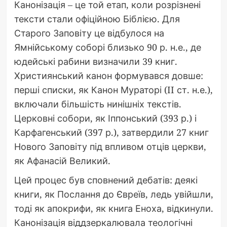
Канонізація – це той етап, коли розрізнені
тексти стали офіційною Біблією. Для
Старого Заповіту це відбулося на
Ямнійському соборі близько 90 р. н.е., де
юдейські рабини визначили 39 книг.
Християнський канон формувався довше:
перші списки, як Канон Мураторі (II ст. н.е.),
включали більшість нинішніх текстів.
Церковні собори, як Іппонський (393 р.) і
Карфагенський (397 р.), затвердили 27 книг
Нового Заповіту під впливом отців церкви,
як Афанасій Великий.
Цей процес був сповнений дебатів: деякі
книги, як Послання до Євреїв, ледь увійшли,
тоді як апокрифи, як книга Еноха, відкинули.
Канонізація віддзеркалювала теологічні