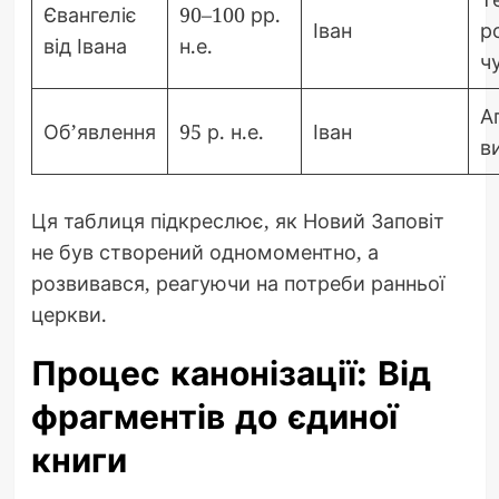
Євангеліє
90–100 рр.
Іван
р
від Івана
н.е.
ч
А
Об’явлення
95 р. н.е.
Іван
в
Ця таблиця підкреслює, як Новий Заповіт
не був створений одномоментно, а
розвивався, реагуючи на потреби ранньої
церкви.
Процес канонізації: Від
фрагментів до єдиної
книги