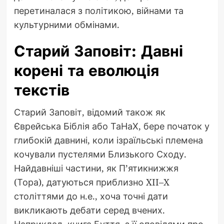
перетиналася з політикою, війнами та
культурними обмінами.
Старий Заповіт: Давні
корені та еволюція
текстів
Старий Заповіт, відомий також як
Єврейська Біблія або ТаНаХ, бере початок у
глибокій давнині, коли ізраїльські племена
кочували пустелями Близького Сходу.
Найдавніші частини, як П’ятикнижжя
(Тора), датуються приблизно XII–X
століттями до н.е., хоча точні дати
викликають дебати серед вчених.