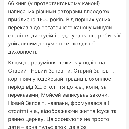
66 книг (у протестантському каноні),
написаних різними авторами впродовж
приблизно 1600 років. Від перших усних
переказів до остаточного канону минули
століття дискусій і редагувань, що робить її
унікальним документом людської
духовності.
Ключ до розуміння лежить у поділі на
Старий і Новий Заповіти. Старий Заповіт,
корінням у юдейській традиції, охоплює
період від XII століття до н.е., коли, за
переказами, Мойсей записував закони.
Новий Заповіт, навпаки, формувався в I
столітті н.е., відображаючи життя Ісуса та
ранню церкву. Ця хронологія не просто
дати – вона пульс епох, де віра