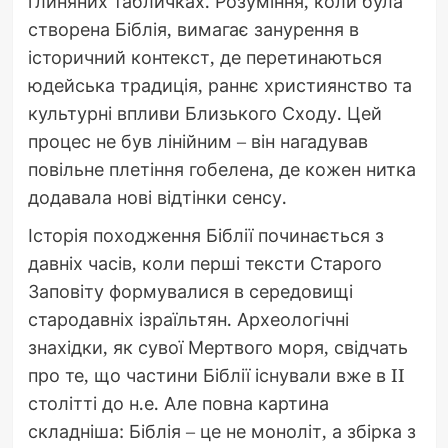
глиняних табличках. Розуміння, коли була
створена Біблія, вимагає занурення в
історичний контекст, де перетинаються
юдейська традиція, раннє християнство та
культурні впливи Близького Сходу. Цей
процес не був лінійним – він нагадував
повільне плетіння гобелена, де кожен нитка
додавала нові відтінки сенсу.
Історія походження Біблії починається з
давніх часів, коли перші тексти Старого
Заповіту формувалися в середовищі
стародавніх ізраїльтян. Археологічні
знахідки, як сувої Мертвого моря, свідчать
про те, що частини Біблії існували вже в II
столітті до н.е. Але повна картина
складніша: Біблія – це не моноліт, а збірка з