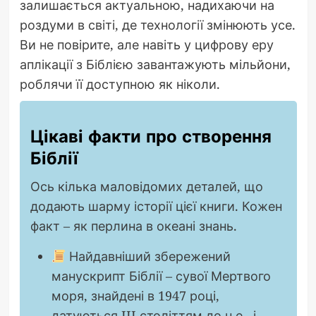
залишається актуальною, надихаючи на
роздуми в світі, де технології змінюють усе.
Ви не повірите, але навіть у цифрову еру
аплікації з Біблією завантажують мільйони,
роблячи її доступною як ніколи.
Цікаві факти про створення
Біблії
Ось кілька маловідомих деталей, що
додають шарму історії цієї книги. Кожен
факт – як перлина в океані знань.
Найдавніший збережений
манускрипт Біблії – сувої Мертвого
моря, знайдені в 1947 році,
датуються III століттям до н.е., і