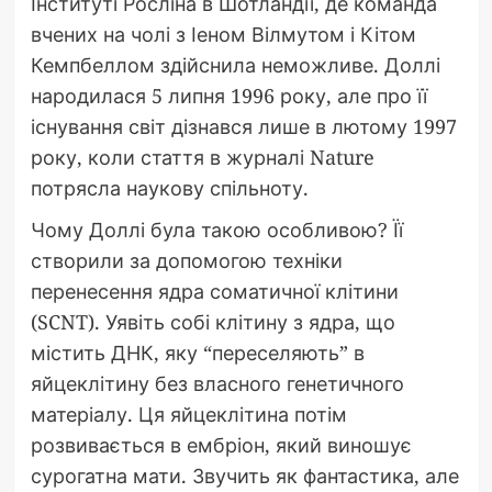
Інституті Росліна в Шотландії, де команда
вчених на чолі з Іеном Вілмутом і Кітом
Кемпбеллом здійснила неможливе. Доллі
народилася 5 липня 1996 року, але про її
існування світ дізнався лише в лютому 1997
року, коли стаття в журналі Nature
потрясла наукову спільноту.
Чому Доллі була такою особливою? Її
створили за допомогою техніки
перенесення ядра соматичної клітини
(SCNT). Уявіть собі клітину з ядра, що
містить ДНК, яку “переселяють” в
яйцеклітину без власного генетичного
матеріалу. Ця яйцеклітина потім
розвивається в ембріон, який виношує
сурогатна мати. Звучить як фантастика, але