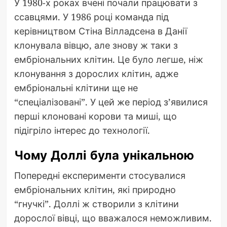
У 1980-х роках вчені почали працювати з
ссавцями. У 1986 році команда під
керівництвом Стіна Вілладсена в Данії
клонувала вівцю, але знову ж таки з
ембріональних клітин. Це було легше, ніж
клонування з дорослих клітин, адже
ембріональні клітини ще не
“спеціалізовані”. У цей же період з’явилися
перші клоновані корови та миші, що
підігріло інтерес до технології.
Чому Доллі була унікальною
Попередні експерименти стосувалися
ембріональних клітин, які природно
“гнучкі”. Доллі ж створили з клітини
дорослої вівці, що вважалося неможливим.