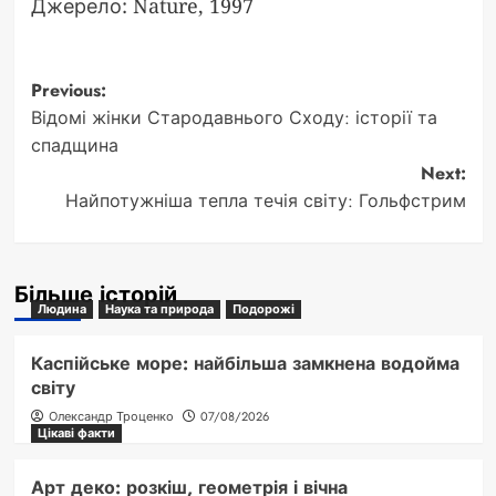
Джерело: Nature, 1997
Post
Previous:
Відомі жінки Стародавнього Сходу: історії та
navigation
спадщина
Next:
Найпотужніша тепла течія світу: Гольфстрим
Більше історій
Людина
Наука та природа
Подорожі
Каспійське море: найбільша замкнена водойма
світу
Олександр Троценко
07/08/2026
Цікаві факти
Арт деко: розкіш, геометрія і вічна