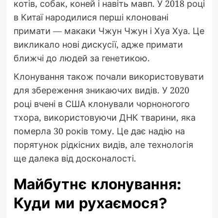
котів, собак, коней і навіть мавп. У 2018 році
в Китаї народилися перші клоновані
примати — макаки Чжун Чжун і Хуа Хуа. Це
викликало нові дискусії, адже примати
ближчі до людей за генетикою.
Клонування також почали використовувати
для збереження зникаючих видів. У 2020
році вчені в США клонували чорноногого
тхора, використовуючи ДНК тварини, яка
померла 30 років тому. Це дає надію на
порятунок рідкісних видів, але технологія
ще далека від досконалості.
Майбутнє клонування:
Куди ми рухаємося?