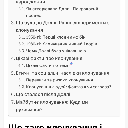
народження
Як створювали Доллі: Покроковий
процес
Що було до Доллі: Ранні експерименти з
клонування
1950-ті: Перші клони амфібій
1980-ті: Клонування мишей і корів
Чому Доллі була унікальною
Цікаві факти про клонування
Цікаві факти по темі
Етичні та соціальні наслідки клонування
Переваги та ризики клонування
Клонування людей: Фантазія чи загроза?
Що сталося після Доллі
Майбутнє клонування: Куди ми
рухаємося?
Що таке клонування і