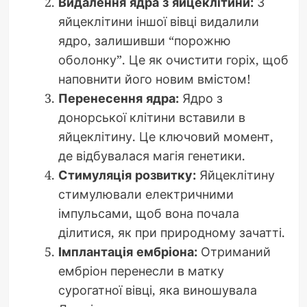
Видалення ядра з яйцеклітини:
З
яйцеклітини іншої вівці видалили
ядро, залишивши “порожню
оболонку”. Це як очистити горіх, щоб
наповнити його новим вмістом!
Перенесення ядра:
Ядро з
донорської клітини вставили в
яйцеклітину. Це ключовий момент,
де відбувалася магія генетики.
Стимуляція розвитку:
Яйцеклітину
стимулювали електричними
імпульсами, щоб вона почала
ділитися, як при природному зачатті.
Імплантація ембріона:
Отриманий
ембріон перенесли в матку
сурогатної вівці, яка виношувала