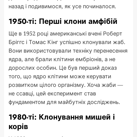
назад і подивимося, як усе починалося.
1950-ті: Перші клони амфібій
Ще в 1952 році американські вчені Роберт
Бріггс і Томас Кінг успішно клонували жаб.
Вони використовували техніку перенесення
ядра, але брали клітини ембріонів, а не
дорослих особин. Це був перший доказ
того, що ядро клітини може керувати
розвитком цілого організму. Хоча жаби —
не ссавці, цей експеримент став
фундаментом для майбутніх досліджень.
1980-ті: Клонування мишей і
корів