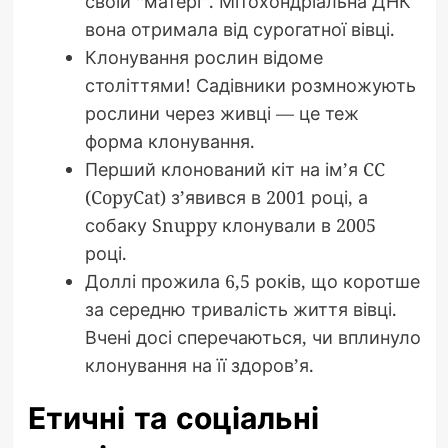
своїй “матері”. Мітохондріальна ДНК
вона отримала від сурогатної вівці.
Клонування рослин відоме
століттями! Садівники розмножують
рослини через живці — це теж
форма клонування.
Перший клонований кіт на ім’я CC
(CopyCat) з’явився в 2001 році, а
собаку Snuppy клонували в 2005
році.
Доллі прожила 6,5 років, що коротше
за середню тривалість життя вівці.
Вчені досі сперечаються, чи вплинуло
клонування на її здоров’я.
Етичні та соціальні