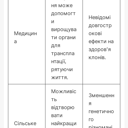
ня може
допомогт
Невідомі
и
довгостр
вирощува
Медицин
окові
ти органи
а
ефекти на
для
здоров’я
транспла
клонів.
нтації,
рятуючи
життя.
Можливіс
Зменшенн
ть
я
відтворю
генетично
вати
го
Сільське
найкращи
різномані