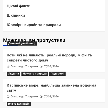
Цікаві факти
Шкідники
Ювелірні вироби та прикраси
Можливо, ви пропустили
Домашні улюбленці
Коти які не линяють: реальні породи, міфи та
секрети чистого дому
Олександр Троценко
07/08/2026
Людина
Наука та природа
Подорожі
Каспійське море: найбільша замкнена водойма
світу
Олександр Троценко
07/08/2026
Їжа та кулінарія