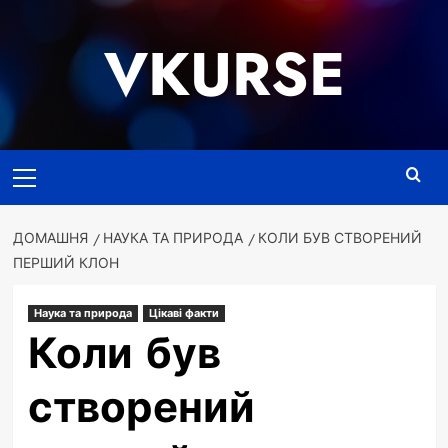
Перейти
до
VKURSE
вмісту
Основне
меню
ДОМАШНЯ
НАУКА ТА ПРИРОДА
КОЛИ БУВ СТВОРЕНИЙ
ПЕРШИЙ КЛОН
Наука та природа
Цікаві факти
Коли був
створений