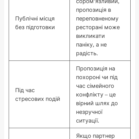
сором’язливий,
пропозиція в
Публічні місця
переповненому
без підготовки
ресторані може
викликати
паніку, а не
радість.
Пропозиція на
похороні чи під
час сімейного
Під час
конфлікту – це
стресових подій
вірний шлях до
незручної
ситуації.
Якщо партнер