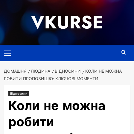
Перейти
до
VKURSE
вмісту
Основне
меню
ДОМАШНЯ
ЛЮДИНА
ВІДНОСИНИ
КОЛИ НЕ МОЖНА
РОБИТИ ПРОПОЗИЦІЮ: КЛЮЧОВІ МОМЕНТИ
Відносини
Коли не можна
робити