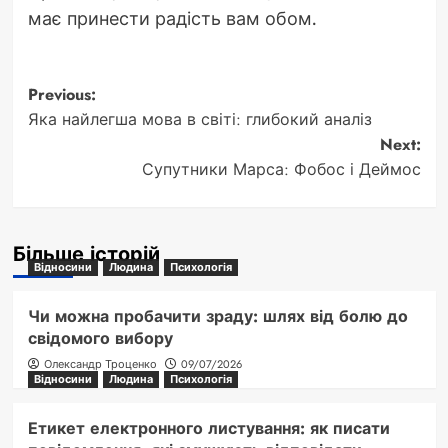
має принести радість вам обом.
Post
Previous:
Яка найлегша мова в світі: глибокий аналіз
navigation
Next:
Супутники Марса: Фобос і Деймос
Більше історій
Відносини
Людина
Психологія
Чи можна пробачити зраду: шлях від болю до
свідомого вибору
Олександр Троценко
09/07/2026
Відносини
Людина
Психологія
Етикет електронного листування: як писати