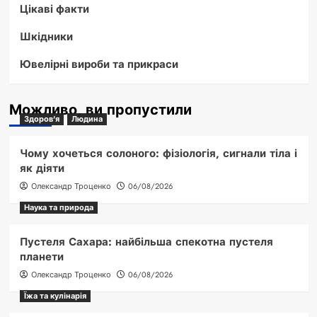
Цікаві факти
Шкідники
Ювелірні вироби та прикраси
Можливо, ви пропустили
Здоров'я
Людина
Чому хочеться солоного: фізіологія, сигнали тіла і
як діяти
Олександр Троценко
06/08/2026
Наука та природа
Пустеля Сахара: найбільша спекотна пустеля
планети
Олександр Троценко
06/08/2026
Їжа та кулінарія