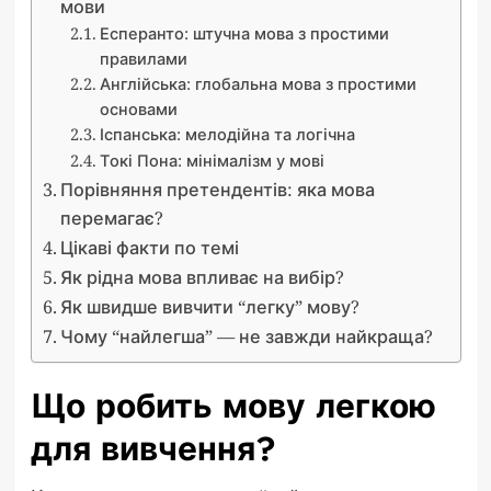
мови
Есперанто: штучна мова з простими
правилами
Англійська: глобальна мова з простими
основами
Іспанська: мелодійна та логічна
Токі Пона: мінімалізм у мові
Порівняння претендентів: яка мова
перемагає?
Цікаві факти по темі
Як рідна мова впливає на вибір?
Як швидше вивчити “легку” мову?
Чому “найлегша” — не завжди найкраща?
Що робить мову легкою
для вивчення?