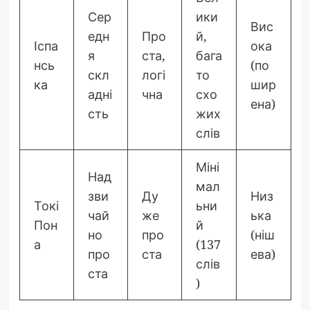
Сер
ики
Вис
едн
Про
й,
Іспа
ока
я
ста,
бага
нсь
(по
скл
логі
то
ка
шир
адні
чна
схо
ена)
сть
жих
слів
Міні
Над
мал
зви
Ду
Низ
Токі
ьни
чай
же
ька
Пон
й
но
про
(ніш
а
(137
про
ста
ева)
слів
ста
)