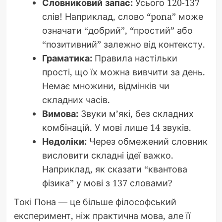
Словниковий запас:
Усього 120-137
слів! Наприклад, слово “pona” може
означати “добрий”, “простий” або
“позитивний” залежно від контексту.
Граматика:
Правила настільки
прості, що їх можна вивчити за день.
Немає множини, відмінків чи
складних часів.
Вимова:
Звуки м’які, без складних
комбінацій. У мові лише 14 звуків.
Недоліки:
Через обмежений словник
висловити складні ідеї важко.
Наприклад, як сказати “квантова
фізика” у мові з 137 словами?
Токі Пона — це більше філософський
експеримент, ніж практична мова, але її