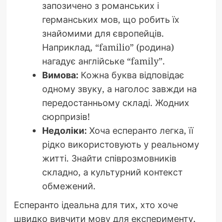
запозичено з романських і
германських мов, що робить їх
знайомими для європейців.
Наприклад, “familio” (родина)
нагадує англійське “family”.
Вимова:
Кожна буква відповідає
одному звуку, а наголос завжди на
передостанньому складі. Жодних
сюрпризів!
Недоліки:
Хоча есперанто легка, її
рідко використовують у реальному
житті. Знайти співрозмовників
складно, а культурний контекст
обмежений.
Есперанто ідеальна для тих, хто хоче
швидко вивчити мову для експерименту,