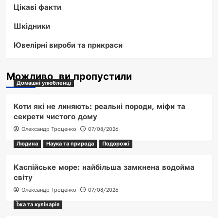
Цікаві факти
Шкідники
Ювелірні вироби та прикраси
Можливо, ви пропустили
Домашні улюбленці
Коти які не линяють: реальні породи, міфи та
секрети чистого дому
Олександр Троценко
07/08/2026
Людина
Наука та природа
Подорожі
Каспійське море: найбільша замкнена водойма
світу
Олександр Троценко
07/08/2026
Їжа та кулінарія