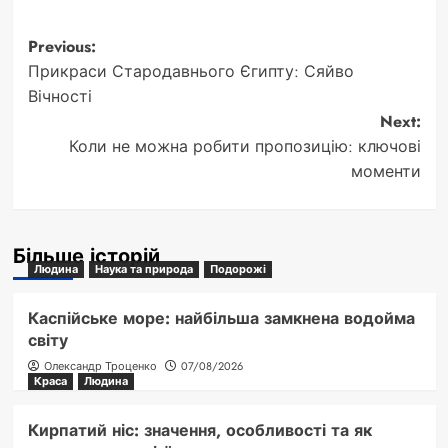
Post
Previous:
Прикраси Стародавнього Єгипту: Сяйво
navigation
Вічності
Next:
Коли не можна робити пропозицію: ключові
моменти
Більше історій
Людина
Наука та природа
Подорожі
Каспійське море: найбільша замкнена водойма
світу
Олександр Троценко
07/08/2026
Краса
Людина
Кирпатий ніс: значення, особливості та як