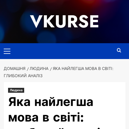
Перейти
до
VKURSE
вмісту
Основне
меню
ДОМАШНЯ
ЛЮДИНА
ЯКА НАЙЛЕГША МОВА В СВІТІ:
ГЛИБОКИЙ АНАЛІЗ
Людина
Яка найлегша
мова в світі: