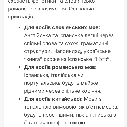
схожість фонетики та слов’янсько-
романські запозичення. Ось кілька
прикладів:
Для носіїв слов’янських мов:
Англійська та іспанська легші через
спільні слова та схожі граматичні
структури. Наприклад, українське
“книга” схоже на іспанське “libro”.
Для носіїв романських мов:
Іспанська, італійська чи
португальська будуть майже
рідними через спільне коріння.
Для носіїв китайської:
Мови з
тональною вимовою, як в’єтнамська,
будуть простішими, ніж англійська з
її хаотичною фонетикою.