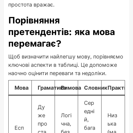
простота вражає.
Порівняння
претендентів: яка мова
перемагає?
Щоб визначити найлегшу мову, порівняємо
ключові аспекти в таблиці. Це допоможе
наочно оцінити переваги та недоліки.
Мова
Граматика
Вимова
Словник
Практичн
Сер
Ду
едні
же
Логі
Низ
й,
про
чна,
ька
Есп
бага
ста
без
(ма