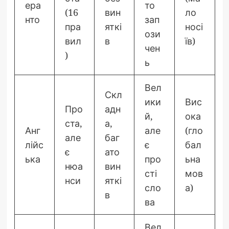
ера
то
(16
вин
ло
нто
зап
пра
яткі
носі
ози
вил
в
їв)
чен
)
ь
Вел
Скл
ики
Вис
Про
адн
й,
ока
ста,
а,
Анг
але
(гло
але
баг
лійс
є
бал
є
ато
ька
про
ьна
нюа
вин
сті
мов
нси
яткі
сло
а)
в
ва
Вел