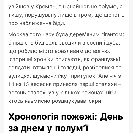
увійшов у Кремль, він знайшов не тріумф, а
тишу, порушувану лише вітром, що шепотів
про наближення біди.
Москва того часу була дерев’яним гігантом:
більшість будівель зводили з сосни і дуба,
що робило місто вразливим до вогню.
Історичні хроніки описують, як французькі
солдати, втомлені і голодні, розбрелися по
вулицях, шукаючи їжу і притулок. Але ніч з
14 на 15 вересня принесла перші спалахи –
вогонь спалахнув у кількох районах, ніби
хтось навмисно роздмухував іскри.
Хронологія пожежі: День
за днем у полум’ї