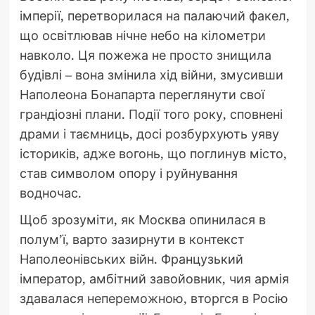
імперії, перетворилася на палаючий факел,
що освітлював нічне небо на кілометри
навколо. Ця пожежа не просто знищила
будівлі – вона змінила хід війни, змусивши
Наполеона Бонапарта переглянути свої
грандіозні плани. Події того року, сповнені
драми і таємниць, досі розбурхують уяву
істориків, адже вогонь, що поглинув місто,
став символом опору і руйнування
водночас.
Щоб зрозуміти, як Москва опинилася в
полум’ї, варто зазирнути в контекст
Наполеонівських війн. Французький
імператор, амбітний завойовник, чия армія
здавалася непереможною, вторгся в Росію