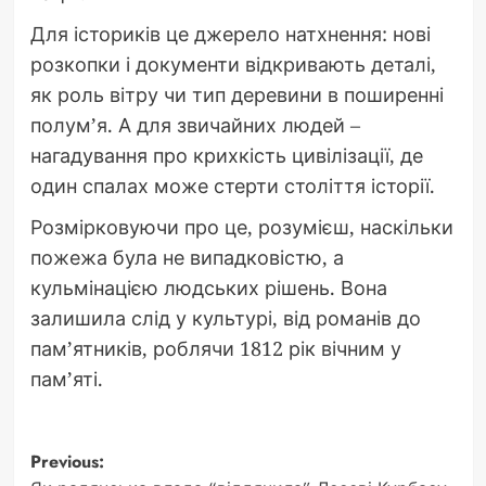
Для істориків це джерело натхнення: нові
розкопки і документи відкривають деталі,
як роль вітру чи тип деревини в поширенні
полум’я. А для звичайних людей –
нагадування про крихкість цивілізації, де
один спалах може стерти століття історії.
Розмірковуючи про це, розумієш, наскільки
пожежа була не випадковістю, а
кульмінацією людських рішень. Вона
залишила слід у культурі, від романів до
пам’ятників, роблячи 1812 рік вічним у
пам’яті.
Post
Previous: