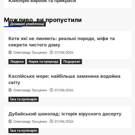
Ювелірні вироби та прикраси
Можливо, ви пропустили
Домашні улюбленці
Коти які не линяють: реальні породи, міфи та
секрети чистого дому
Олександр Троценко
07/08/2026
Людина
Наука та природа
Подорожі
Каспійське море: найбільша замкнена водойма
світу
Олександр Троценко
07/08/2026
Їжа та кулінарія
Дубайський шоколад: історія вірусного десерту
Олександр Троценко
07/08/2026
Їжа та кулінарія