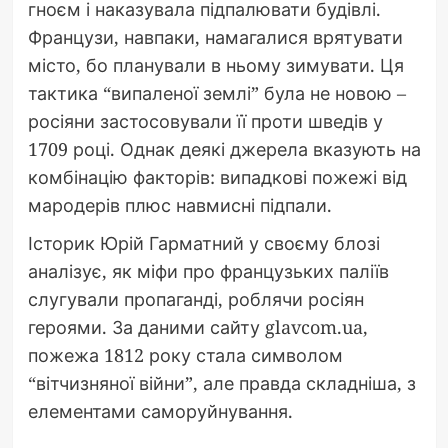
гноєм і наказувала підпалювати будівлі.
Французи, навпаки, намагалися врятувати
місто, бо планували в ньому зимувати. Ця
тактика “випаленої землі” була не новою –
росіяни застосовували її проти шведів у
1709 році. Однак деякі джерела вказують на
комбінацію факторів: випадкові пожежі від
мародерів плюс навмисні підпали.
Історик Юрій Гарматний у своєму блозі
аналізує, як міфи про французьких паліїв
слугували пропаганді, роблячи росіян
героями. За даними сайту glavcom.ua,
пожежа 1812 року стала символом
“вітчизняної війни”, але правда складніша, з
елементами саморуйнування.