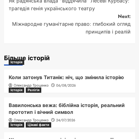
Як радянська влада “віддячила” Лесеві Курбасу:
navigation
трагедія генія українського театру
Next:
Міжнародне гуманітарне право: глибокий огляд
принципів і реалій
Більше історій
Історія
Коли затонув Титанік: ніч, що змінила історію
Олександр Троценко
06/08/2026
Історія
Релігія
Вавилонська вежа: біблійна історія, реальний
прототип і вічний символ
Олександр Троценко
24/07/2026
Історія
Цікаві факти