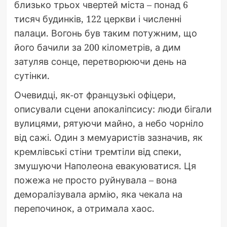
близько трьох чвертей міста – понад 6
тисяч будинків, 122 церкви і численні
палаци. Вогонь був таким потужним, що
його бачили за 200 кілометрів, а дим
затуляв сонце, перетворюючи день на
сутінки.
Очевидці, як-от французькі офіцери,
описували сцени апокаліпсису: люди бігали
вулицями, рятуючи майно, а небо чорніло
від сажі. Один з мемуаристів зазначив, як
кремлівські стіни тремтіли від спеки,
змушуючи Наполеона евакуюватися. Ця
пожежа не просто руйнувала – вона
деморалізувала армію, яка чекала на
перепочинок, а отримала хаос.