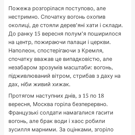
Пожежа розгорілася поступово, але
нестримно. Спочатку вогонь охопив
околиці, де стояли дерев’яні хати і склади.
До ранку 15 вересня полум’я поширилося
на центр, пожираючи палаци і церкви.
Наполеон, спостерігаючи з Кремля,
спочатку вважав це випадковістю, але
незабаром зрозумів масштаби: вогонь,
підживлюваний вітром, стрибав з даху на
дах, ніби живий хижак.
Протягом наступних днів, з 15 по 18
вересня, Москва горіла безперервно.
Французькі солдати намагалися гасити
вогонь, але брак води і хаос робили
зусилля марними. За оцінками, згоріло