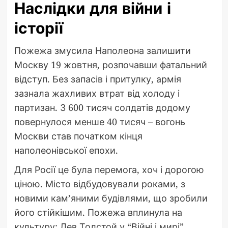
Наслідки для війни і
історії
Пожежа змусила Наполеона залишити
Москву 19 жовтня, розпочавши фатальний
відступ. Без запасів і притулку, армія
зазнала жахливих втрат від холоду і
партизан. З 600 тисяч солдатів додому
повернулося менше 40 тисяч – вогонь
Москви став початком кінця
наполеонівської епохи.
Для Росії це була перемога, хоч і дорогою
ціною. Місто відбудовували роками, з
новими кам’яними будівлями, що зробили
його стійкішим. Пожежа вплинула на
культуру: Лев Толстой у “Війні і мирі”