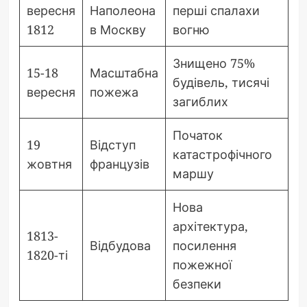
вересня
Наполеона
перші спалахи
1812
в Москву
вогню
Знищено 75%
15-18
Масштабна
будівель, тисячі
вересня
пожежа
загиблих
Початок
19
Відступ
катастрофічного
жовтня
французів
маршу
Нова
архітектура,
1813-
Відбудова
посилення
1820-ті
пожежної
безпеки