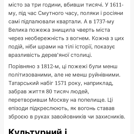
місто за три години, вбивши тисячі. У 1611-
му, під час Смутного часу, поляки і росіяни
самі підпалювали квартали. А в 1737-му
Велика пожежа знищила чверть міста
через необережність з вогнем. Кожна з цих
подій, ніби шрами на тілі історії, показує
вразливість дерев’яної столиці.
Порівняно з 1812-м, ці пожежі були менш
політизованими, але не менш руйнівними.
Татарський набіг 1571 року, наприклад,
забрав життя 80 тисяч людей,
перетворивши Москву на попелище. Ці
епізоди підкреслюють, як вогонь ставав
зброєю в руках завойовників чи захисників.
Культурний і