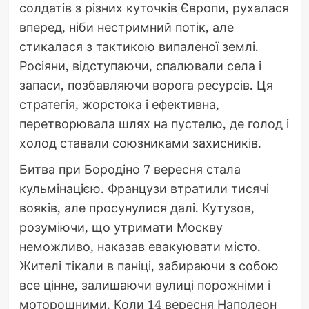
солдатів з різних куточків Європи, рухалася
вперед, ніби нестримний потік, але
стикалася з тактикою випаленої землі.
Росіяни, відступаючи, спалювали села і
запаси, позбавляючи ворога ресурсів. Ця
стратегія, жорстока і ефективна,
перетворювала шлях на пустелю, де голод і
холод ставали союзниками захисників.
Битва при Бородіно 7 вересня стала
кульмінацією. Французи втратили тисячі
вояків, але просунулися далі. Кутузов,
розуміючи, що утримати Москву
неможливо, наказав евакуювати місто.
Жителі тікали в паніці, забираючи з собою
все цінне, залишаючи вулиці порожніми і
моторошними. Коли 14 вересня Наполеон