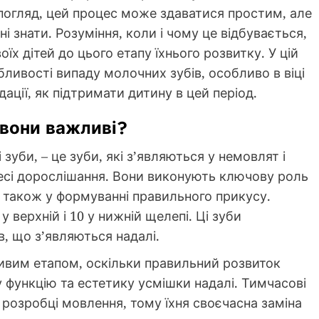
 погляд, цей процес може здаватися простим, але
ні знати. Розуміння, коли і чому це відбувається,
х дітей до цього етапу їхнього розвитку. У цій
бливості випаду молочних зубів, особливо в віці
ації, як підтримати дитину в цей період.
 вони важливі?
зуби, – це зуби, які з’являються у немовлят і
есі дорослішання. Вони виконують ключову роль
 також у формуванні правильного прикусу.
у верхній і 10 у нижній щелепі. Ці зуби
в, що з’являються надалі.
ливим етапом, оскільки правильний розвиток
 функцію та естетику усмішки надалі. Тимчасові
розробці мовлення, тому їхня своєчасна заміна