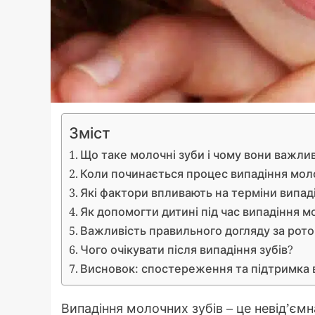
Зміст
Що таке молочні зуби і чому вони важлив
Коли починається процес випадіння мол
Які фактори впливають на терміни випад
Як допомогти дитині під час випадіння м
Важливість правильного догляду за ро
Чого очікувати після випадіння зубів?
Висновок: спостереження та підтримка в
Випадіння молочних зубів – це невід’єм