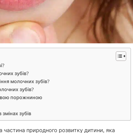
і?
очних зубів?
іння молочних зубів?
олочних зубів?
товою порожниною
 змінах зубів
на частина природного розвитку дитини, яка