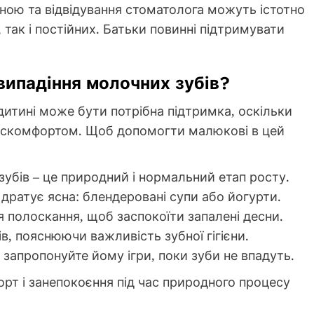
ою та відвідування стоматолога можуть істотно
 так і постійних. Батьки повинні підтримувати
 випадіння молочних зубів?
 дитині може бути потрібна підтримка, оскільки
искомфортом. Щоб допомогти малюкові в цей
зубів – це природний і нормальний етап росту.
 дратує ясна: блендеровані супи або йогурти.
 полоскання, щоб заспокоїти запалені десни.
в, пояснюючи важливість зубної гігієни.
 запропонуйте йому ігри, поки зуби не впадуть.
рт і занепокоєння під час природного процесу