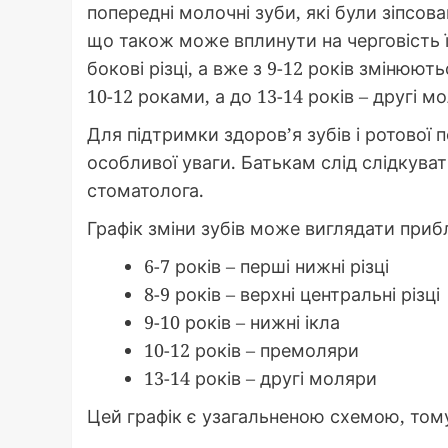
попередні молочні зуби, які були зіпсов
що також може вплинути на черговість ї
бокові різці, а вже з 9-12 років змінюю
10-12 роками, а до 13-14 років – другі м
Для підтримки здоров’я зубів і ротової
особливої уваги. Батькам слід слідкуват
стоматолога.
Графік зміни зубів може виглядати приб
6-7 років – перші нижні різці
8-9 років – верхні центральні різці
9-10 років – нижні ікла
10-12 років – премоляри
13-14 років – другі моляри
Цей графік є узагальненою схемою, том