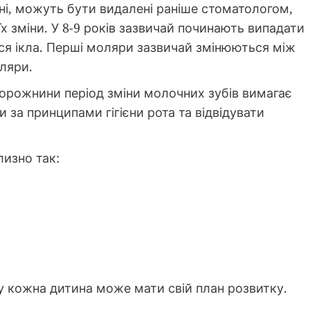
ані, можуть бути видалені раніше стоматологом,
х зміни. У 8-9 років зазвичай починають випадати
ться ікла. Перші моляри зазвичай змінюються між
оляри.
 порожнини період зміни молочних зубів вимагає
и за принципами гігієни рота та відвідувати
лизно так:
у кожна дитина може мати свій план розвитку.