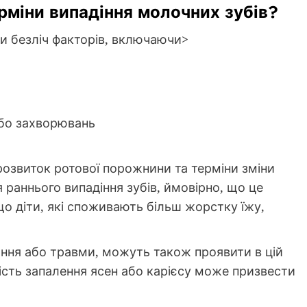
рміни випадіння молочних зубів?
и безліч факторів, включаючи>
бо захворювань
розвиток ротової порожнини та терміни зміни
я раннього випадіння зубів, ймовірно, що це
 що діти, які споживають більш жорстку їжу,
ання або травми, можуть також проявити в цій
ність запалення ясен або карієсу може призвести