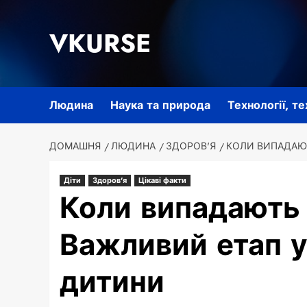
Перейти
до
VKURSE
вмісту
Людина
Наука та природа
Технології, т
ДОМАШНЯ
ЛЮДИНА
ЗДОРОВ'Я
КОЛИ ВИПАДАЮТ
Діти
Здоров'я
Цікаві факти
Коли випадають 
Важливий етап у
дитини