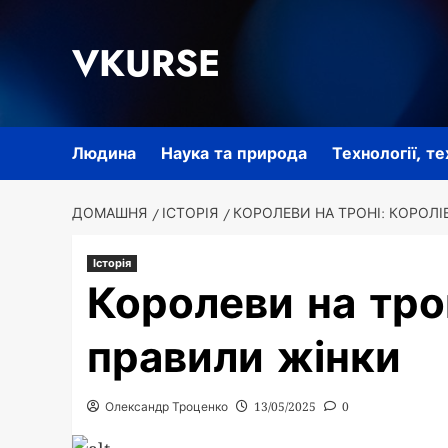
Перейти
до
VKURSE
вмісту
Людина
Наука та природа
Технології, т
ДОМАШНЯ
ІСТОРІЯ
КОРОЛЕВИ НА ТРОНІ: КОРОЛІ
Історія
Королеви на трон
правили жінки
Олександр Троценко
13/05/2025
0