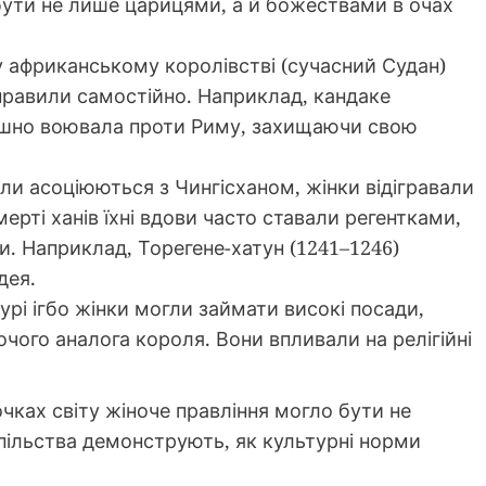
ути не лише царицями, а й божествами в очах
у африканському королівстві (сучасний Судан)
о правили самостійно. Наприклад, кандаке
спішно воювала проти Риму, захищаючи свою
оли асоціюються з Чингісханом, жінки відігравали
мерті ханів їхні вдови часто ставали регентками,
. Наприклад, Торегене-хатун (1241–1246)
дея.
турі ігбо жінки могли займати високі посади,
чого аналога короля. Вони впливали на релігійні
чках світу жіноче правління могло бути не
пільства демонструють, як культурні норми