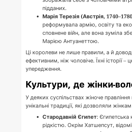
підданих.
Марія Терезія (Австрія, 1740–1780
реформувала армію, освіту та екон
сповнене війн, але вона зуміла з
Марією Антуанеттою.
Ці королеви не лише правили, а й дово
ефективним, ніж чоловіче. Їхні історії –
упередження.
Культури, де жінки-во
У деяких суспільствах жіноче правління
унікальні традиції, які дозволяли жінка
Стародавній Єгипет
: Єгипетська
рідкістю. Окрім Хатшепсут, відомі