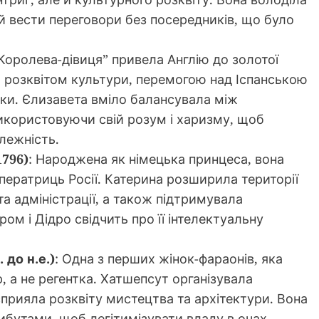
й вести переговори без посередників, що було
“Королева-дівиця” привела Англію до золотої
я розквітом культури, перемогою над Іспанською
іки. Єлизавета вміло балансувала між
користовуючи свій розум і харизму, щоб
лежність.
1796)
: Народжена як німецька принцеса, вона
ператриць Росії. Катерина розширила території
 та адміністрації, а також підтримувала
ром і Дідро свідчить про її інтелектуальну
 до н.е.)
: Одна з перших жінок-фараонів, яка
 а не регентка. Хатшепсут організувала
сприяла розквіту мистецтва та архітектури. Вона
ибутами, щоб легітимізувати владу в очах