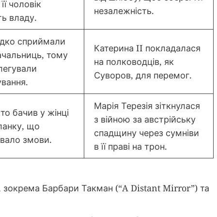
 її чоловік
незалежність.
ть владу.
ідко сприймали
Катерина II покладалася
ачальниць, тому
на полководців, як
легували
Суворов, для перемог.
вання.
Марія Терезія зіткнулася
то бачив у жінці
з війною за австрійську
ланку, що
спадщину через сумніви
вало змови.
в її праві на трон.
, зокрема Барбари Такман (“A Distant Mirror”) та