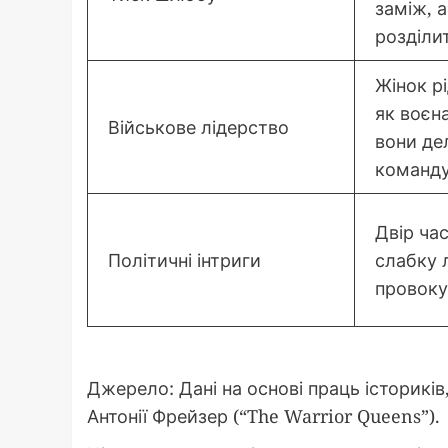
заміж, а
розділи
Жінок р
як воєн
Військове лідерство
вони де
команду
Двір час
Політичні інтриги
слабку 
провоку
Джерело: Дані на основі праць істориків
Антонії Фрейзер (“The Warrior Queens”).