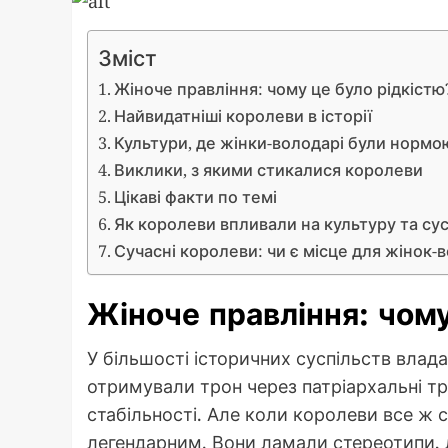
Зміст
Жіноче правління: чому це було рідкістю
Найвидатніші королеви в історії
Культури, де жінки-володарі були нормо
Виклики, з якими стикалися королеви
Цікаві факти по темі
Як королеви впливали на культуру та су
Сучасні королеви: чи є місце для жінок-
Жіноче правління: чому
У більшості історичних суспільств влада
отримували трон через патріархальні тр
стабільності. Але коли королеви все ж с
легендарним. Вони ламали стереотипи, д