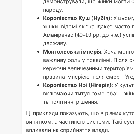
демонстрували, що жінки могли б
народу.
Королівство Куш (Нубія)
: У цьом
жінки, відомі як “кандаке”, част
Аманіренас (40–10 рр. до н.е.) у
державу.
Монгольська імперія
: Хоча монг
важливу роль у правлінні. Після с
керуючи величезними територіями
правила імперією після смерті Уге
Королівство Нрі (Нігерія)
: У куль
включаючи титул “омо-оба” – жіно
та політичні рішення.
Ці приклади показують, що в різних куто
винятком, а частиною системи. Такі сус
впливали на сприйняття влади.