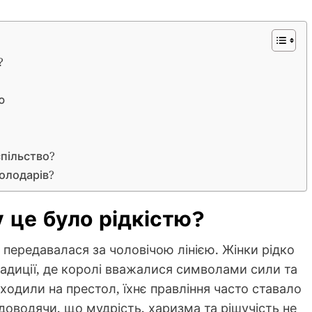
?
ю
спільство?
володарів?
 це було рідкістю?
 передавалася за чоловічою лінією. Жінки рідко
адиції, де королі вважалися символами сили та
ходили на престол, їхнє правління часто ставало
оводячи, що мудрість, харизма та рішучість не