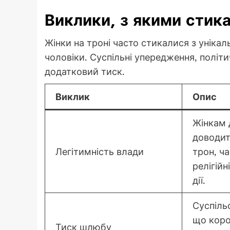
Виклики, з якими стик
Жінки на троні часто стикалися з унікал
чоловіки. Суспільні упередження, політ
додатковий тиск.
Виклик
Опис
Жінкам 
доводит
Легітимність влади
трон, ч
релігійн
дії.
Суспіль
що коро
Тиск шлюбу