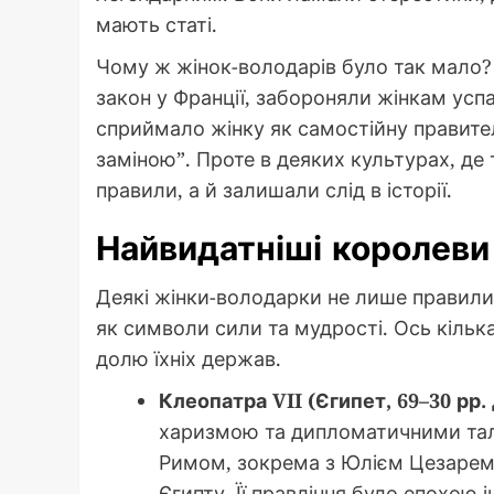
мають статі.
Чому ж жінок-володарів було так мало?
закон у Франції, забороняли жінкам усп
сприймало жінку як самостійну правите
заміною”. Проте в деяких культурах, де
правили, а й залишали слід в історії.
Найвидатніші королеви 
Деякі жінки-володарки не лише правили, а
як символи сили та мудрості. Ось кілька
долю їхніх держав.
Клеопатра VII (Єгипет, 69–30 рр. 
харизмою та дипломатичними тал
Римом, зокрема з Юлієм Цезарем 
Єгипту. Її правління було епохою 