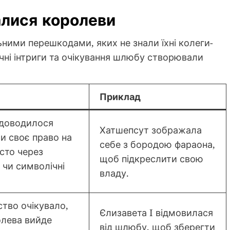
алися королеви
ьними перешкодами, яких не знали їхні колеги-
ичні інтриги та очікування шлюбу створювали
Приклад
доводилося
Хатшепсут зображала
и своє право на
себе з бородою фараона,
асто через
щоб підкреслити свою
і чи символічні
владу.
ство очікувало,
Єлизавета I відмовилася
лева вийде
від шлюбу, щоб зберегти