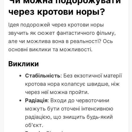
Чи можна подорожувати
через кротови норы?
Ідея подорожей через кротови норы
звучить як сюжет фантастичного фільму,
але чи можлива вона в реальності? Ось
основні виклики та можливості.
Виклики
Стабільність
: Без екзотичної матерії
кротова нора колапсує швидше, ніж
через неї можна пройти.
Радіація
: Входи до червоточини
можуть бути оточені інтенсивною
радіацією, що знищить будь-який
об’єкт.