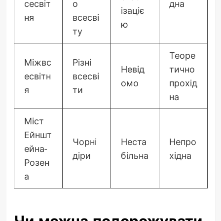
сесвіт
о
дна
ізаціє
ня
всесві
ю
ту
Теоре
Міжвс
Різні
Невід
тично
есвітн
всесві
омо
прохід
я
ти
на
Міст
Ейншт
Чорні
Неста
Непро
ейна-
діри
більна
хідна
Розен
а