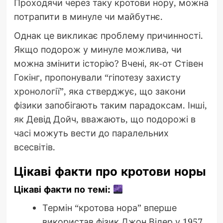
Проходячи через таку кротови нору, можна
потрапити в минуле чи майбутнє.
Однак це викликає проблему причинності.
Якщо подорож у минуле можлива, чи
можна змінити історію? Вчені, як-от Стівен
Гокінг, пропонували “гіпотезу захисту
хронології”, яка стверджує, що закони
фізики запобігають таким парадоксам. Інші,
як Девід Дойч, вважають, що подорожі в
часі можуть вести до паралельних
всесвітів.
Цікаві факти про кротови норы
Цікаві факти по темі:
Термін “кротова нора” вперше
використав фізик Джон Вілер у 1957