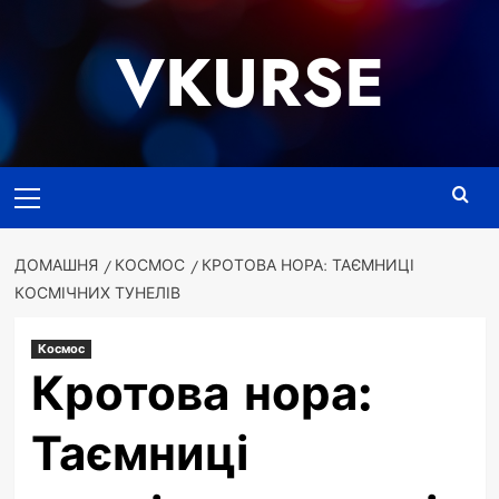
Перейти
до
VKURSE
вмісту
Основне
меню
ДОМАШНЯ
КОСМОС
КРОТОВА НОРА: ТАЄМНИЦІ
КОСМІЧНИХ ТУНЕЛІВ
Космос
Кротова нора:
Таємниці