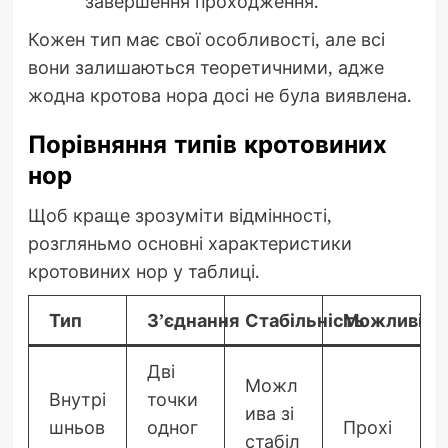
завершення проходження.
Кожен тип має свої особливості, але всі
вони залишаються теоретичними, адже
жодна кротова нора досі не була виявлена.
Порівняння типів кротовиних
нор
Щоб краще зрозуміти відмінності,
розгляньмо основні характеристики
кротовиних нор у таблиці.
Тип
З’єднання
Стабільність
Можливіст
Дві
Можл
Внутрі
точки
ива зі
шньов
одног
Прохі
стабіл