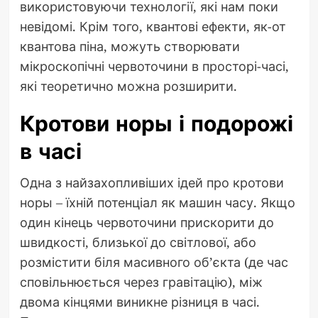
використовуючи технології, які нам поки
невідомі. Крім того, квантові ефекти, як-от
квантова піна, можуть створювати
мікроскопічні червоточини в просторі-часі,
які теоретично можна розширити.
Кротови норы і подорожі
в часі
Одна з найзахопливіших ідей про кротови
норы – їхній потенціал як машин часу. Якщо
один кінець червоточини прискорити до
швидкості, близької до світлової, або
розмістити біля масивного об’єкта (де час
сповільнюється через гравітацію), між
двома кінцями виникне різниця в часі.