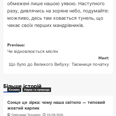
обмежені лише нашою уявою. Наступного
разу, дивлячись на зоряне небо, подумайте:
можливо, десь там ховається тунель, що
чекає своїх перших мандрівників.
Post
Previous:
Чи відновлюється мієлін
navigation
Next:
Що було до Великого Вибуху: Таємниця початку
Більше історій
Космос
Наука та природа
Сонце це зірка: чому наша світило — типовий
жовтий карлик
Олександр Троценко
05/08/2026