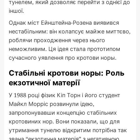
тунелем, який дозволяє перейти з однієї до
іншої.
Однак міст Ейнштейна-Розена виявився
нестабільним: він колапсує майже миттєво,
роблячи проходження через нього
неможливим. Ця ідея стала прототипом
сучасного уявлення про кротови норы.
Стабільні кротови норы: Роль
екзотичної матерії
У 1988 році фізик Кіп Торн і його студент
Майкл Морріс розвинули ідею,
запропонувавши концепцію стабільних
кротовиних нор. Вони показали, що для
утримання тунелю відкритим потрібна так
звана “екзотична матерія” з негативною