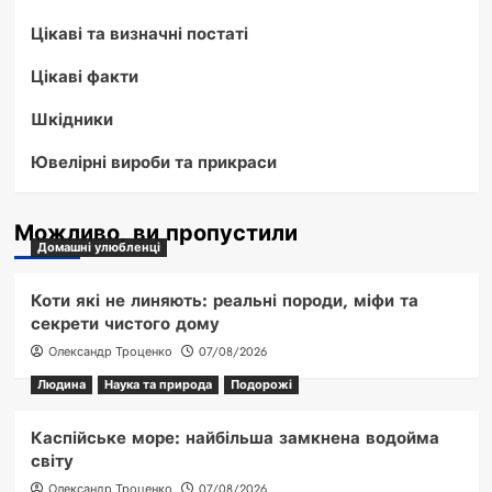
Цікаві та визначні постаті
Цікаві факти
Шкідники
Ювелірні вироби та прикраси
Можливо, ви пропустили
Домашні улюбленці
Коти які не линяють: реальні породи, міфи та
секрети чистого дому
Олександр Троценко
07/08/2026
Людина
Наука та природа
Подорожі
Каспійське море: найбільша замкнена водойма
світу
Олександр Троценко
07/08/2026