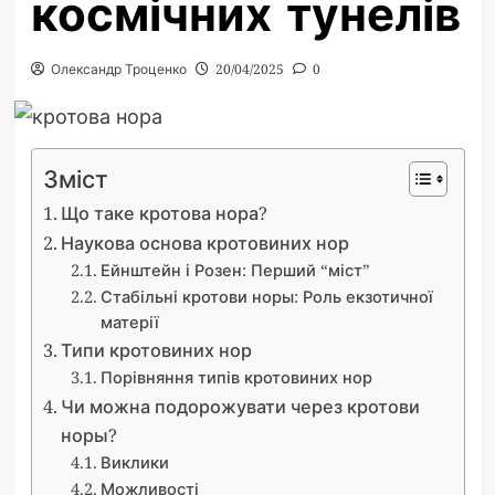
космічних тунелів
Олександр Троценко
20/04/2025
0
Зміст
Що таке кротова нора?
Наукова основа кротовиних нор
Ейнштейн і Розен: Перший “міст”
Стабільні кротови норы: Роль екзотичної
матерії
Типи кротовиних нор
Порівняння типів кротовиних нор
Чи можна подорожувати через кротови
норы?
Виклики
Можливості