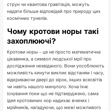
струн чи квантова гравітація, можуть
надати більше відповідей про природу цих
космічних тунелів.
Чому кротови норы такі
захоплюючі?
Кротови норы – це не просто математична
цікавинка, а символ людської мрії про
дослідження незвіданого. Вони уособлюють
можливість кинути виклик відстаням і часу,
відкриваючи двері до зірок, інших всесвітів
чи навіть нашого минулого. Хоча їхнє
існування поки що не підтверджено, сама
ідея кротовиних нор надихає вчених і
мрійників, нагадуючи, що межі можливого