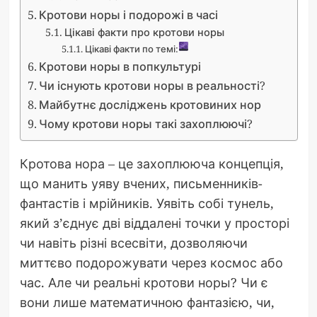
Кротови норы і подорожі в часі
Цікаві факти про кротови норы
Цікаві факти по темі:
Кротови норы в попкультурі
Чи існують кротови норы в реальності?
Майбутнє досліджень кротовиних нор
Чому кротови норы такі захоплюючі?
Кротова нора – це захоплююча концепція,
що манить уяву вчених, письменників-
фантастів і мрійників. Уявіть собі тунель,
який з’єднує дві віддалені точки у просторі
чи навіть різні всесвіти, дозволяючи
миттєво подорожувати через космос або
час. Але чи реальні кротови норы? Чи є
вони лише математичною фантазією, чи,