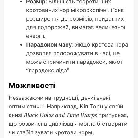
Розмір
: Більшість теоретичних
кротовиних нор мікроскопічні, і їхнє
розширення до розмірів, придатних
для подорожей, вимагає величезної
енергії.
Парадокси часу
: Якщо кротова нора
дозволяє подорожувати в часі, це
може спричинити парадокси, як-от
“парадокс діда”.
Можливості
Незважаючи на труднощі, деякі вчені
оптимістичні. Наприклад, Кіп Торн у своїй
книзі
Black Holes and Time Warps
припускає,
що розвинена цивілізація могла б створити
чи стабілізувати кротови норы,