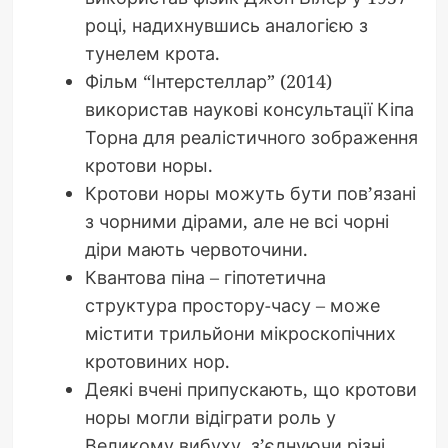
році, надихнувшись аналогією з
тунелем крота.
Фільм “Інтерстеллар” (2014)
використав наукові консультації Кіпа
Торна для реалістичного зображення
кротови норы.
Кротови норы можуть бути пов’язані
з чорними дірами, але не всі чорні
діри мають червоточини.
Квантова піна – гіпотетична
структура простору-часу – може
містити трильйони мікроскопічних
кротовиних нор.
Деякі вчені припускають, що кротови
норы могли відіграти роль у
Великому вибуху, з’єднуючи різні