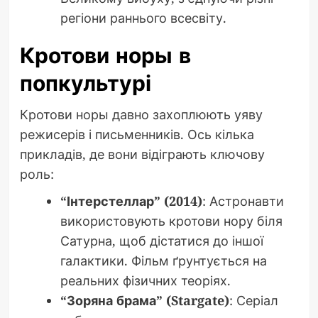
регіони раннього всесвіту.
Кротови норы в
попкультурі
Кротови норы давно захоплюють уяву
режисерів і письменників. Ось кілька
прикладів, де вони відіграють ключову
роль:
“Інтерстеллар” (2014)
: Астронавти
використовують кротови нору біля
Сатурна, щоб дістатися до іншої
галактики. Фільм ґрунтується на
реальних фізичних теоріях.
“Зоряна брама” (Stargate)
: Серіал