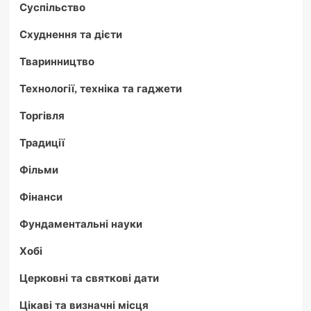
Суспільство
Схуднення та дієти
Тваринництво
Технології, техніка та гаджети
Торгівля
Традиції
Фільми
Фінанси
Фундаментальні науки
Хобі
Церковні та святкові дати
Цікаві та визначні місця