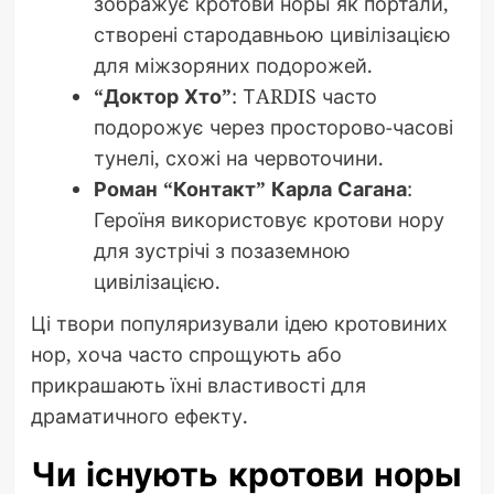
зображує кротови норы як портали,
створені стародавньою цивілізацією
для міжзоряних подорожей.
“Доктор Хто”
: ТARDIS часто
подорожує через просторово-часові
тунелі, схожі на червоточини.
Роман “Контакт” Карла Сагана
:
Героїня використовує кротови нору
для зустрічі з позаземною
цивілізацією.
Ці твори популяризували ідею кротовиних
нор, хоча часто спрощують або
прикрашають їхні властивості для
драматичного ефекту.
Чи існують кротови норы