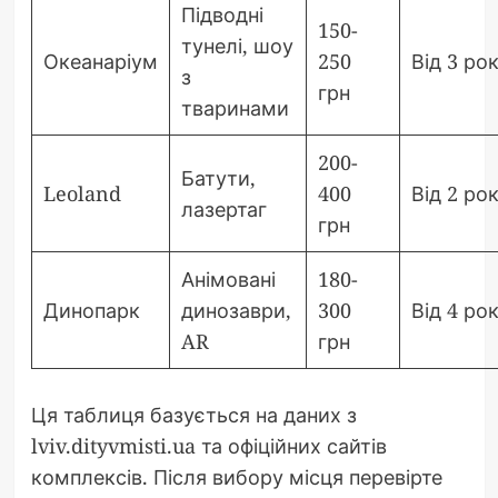
Підводні
150-
тунелі, шоу
Океанаріум
250
Від 3 рок
з
грн
тваринами
200-
Батути,
Leoland
400
Від 2 рок
лазертаг
грн
Анімовані
180-
Динопарк
динозаври,
300
Від 4 рок
AR
грн
Ця таблиця базується на даних з
lviv.dityvmisti.ua та офіційних сайтів
комплексів. Після вибору місця перевірте