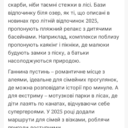
скарби, ніби таємні стежки в лісі. Бази
відпочинку біля озер, як ті, що описані в
новинах про літній відпочинок 2025,
пропонують пляжний релакс з дитячими
басейнами. Наприклад, комплекси поблизу
пропонують каякінг і пікніки, де малюки
будують замки з піску, а батьки
насолоджуються природою.
Ганнина пустинь – романтичне місце з
алеями, ідеальне для сімейних прогулянок,
де можна розповідати історії про минуле. А
для екстриму – мотузкові парки в лісах, де
діти лазять по канатах, відчуваючи себе
супергероями. У 2025 році додали
маршрути для сімей з візками, роблячи
пригоди доступними.