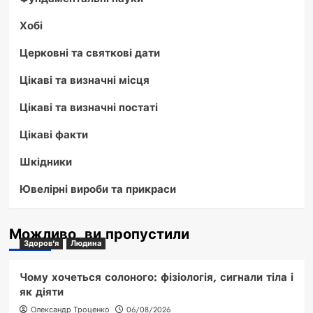
Хобі
Церковні та святкові дати
Цікаві та визначні місця
Цікаві та визначні постаті
Цікаві факти
Шкідники
Ювелірні вироби та прикраси
Можливо, ви пропустили
Здоров'я
Людина
Чому хочеться солоного: фізіологія, сигнали тіла і
як діяти
Олександр Троценко
06/08/2026