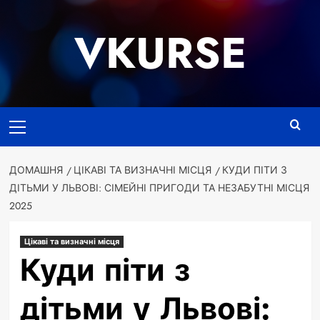
Перейти
до
VKURSE
вмісту
Основне
меню
ДОМАШНЯ
ЦІКАВІ ТА ВИЗНАЧНІ МІСЦЯ
КУДИ ПІТИ З
ДІТЬМИ У ЛЬВОВІ: СІМЕЙНІ ПРИГОДИ ТА НЕЗАБУТНІ МІСЦЯ
2025
Цікаві та визначні місця
Куди піти з
дітьми у Львові: