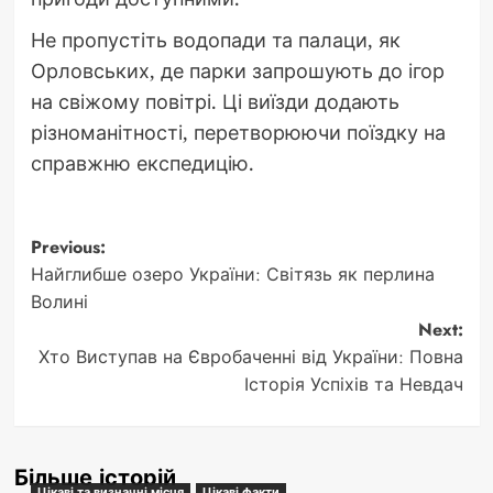
Не пропустіть водопади та палаци, як
Орловських, де парки запрошують до ігор
на свіжому повітрі. Ці виїзди додають
різноманітності, перетворюючи поїздку на
справжню експедицію.
Post
Previous:
Найглибше озеро України: Світязь як перлина
navigation
Волині
Next:
Хто Виступав на Євробаченні від України: Повна
Історія Успіхів та Невдач
Більше історій
Цікаві та визначні місця
Цікаві факти