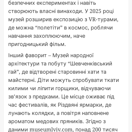
безпечних експериментах і навіть
створюють власні винаходи. У 2025 році
музей розширив експозицію з VR-турами,
де можна “полетіти” в космос, роблячи
навчання захоплюючим, наче
пригодницький фільм.
Інший фаворит – Музей народної
архітектури та побуту “Шевченківський
гай”, де відтворені старовинні хати та
майстерні. Діти можуть спробувати ткати
килими чи ліпити горщики, відчуваючи
зв’язок з предками. Це місце оживає під
час фестивалів, як Різдвяні ярмарки, де
лунають колядки, а повітря наповнене
ароматом медових пряників. Згідно з
даними museumlviv.com, понад 200 тисяч