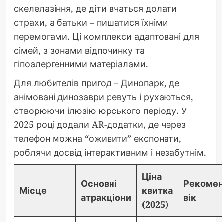
скелелазіння, де діти вчаться долати
страхи, а батьки – пишатися їхніми
перемогами. Ці комплекси адаптовані для
сімей, з зонами відпочинку та
гіпоалергенними матеріалами.
Для любителів пригод – Динопарк, де
анімовані динозаври ревуть і рухаються,
створюючи ілюзію юрського періоду. У
2025 році додали AR-додатки, де через
телефон можна “оживити” експонати,
роблячи досвід інтерактивним і незабутнім.
Ціна
Основні
Рекомен
Місце
квитка
атракціони
вік
(2025)