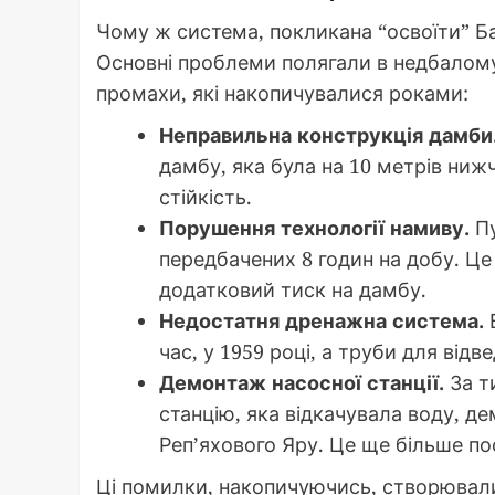
Чому ж система, покликана “освоїти” Б
Основні проблеми полягали в недбалому 
промахи, які накопичувалися роками:
Неправильна конструкція дамби
дамбу, яка була на 10 метрів ниж
стійкість.
Порушення технології намиву.
Пу
передбачених 8 годин на добу. Це
додатковий тиск на дамбу.
Недостатня дренажна система.
В
час, у 1959 році, а труби для від
Демонтаж насосної станції.
За ти
станцію, яка відкачувала воду, д
Реп’яхового Яру. Це ще більше по
Ці помилки, накопичуючись, створювали