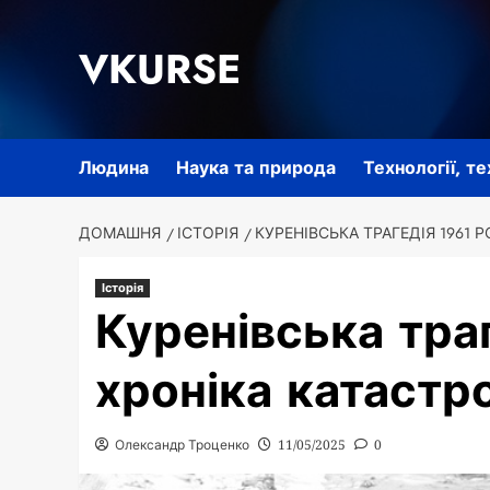
Перейти
до
VKURSE
вмісту
Людина
Наука та природа
Технології, т
ДОМАШНЯ
ІСТОРІЯ
КУРЕНІВСЬКА ТРАГЕДІЯ 1961 
Історія
Куренівська траг
хроніка катастр
Олександр Троценко
11/05/2025
0