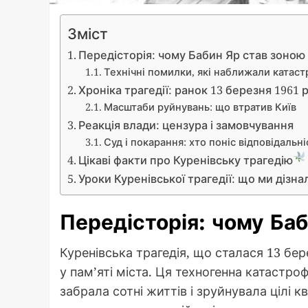
Зміст
Передісторія: чому Бабин Яр став зоною
Технічні помилки, які наближали катас
Хроніка трагедії: ранок 13 березня 1961 
Масштаби руйнувань: що втратив Київ
Реакція влади: цензура і замовчування
Суд і покарання: хто поніс відповідальні
Цікаві факти про Куренівську трагедію
Уроки Куренівської трагедії: що ми дізна
Передісторія: чому Ба
Куренівська трагедія, що сталася 13 бе
у пам’яті міста. Ця техногенна катастр
забрала сотні життів і зруйнувала цілі 