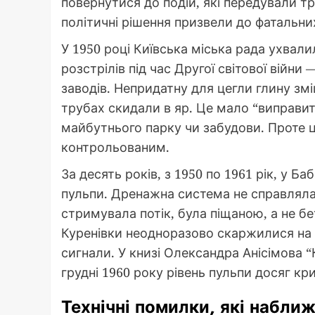
повернутися до подій, які передували тра
політичні рішення призвели до фатальних
У 1950 році Київська міська рада ухвал
розстрілів під час Другої світової війн
заводів. Непридатну для цегли глину зм
трубах скидали в яр. Це мало “виправит
майбутнього парку чи забудови. Проте ц
контрольованим.
За десять років, з 1950 по 1961 рік, у Б
пульпи. Дренажна система не справлялас
стримувала потік, була піщаною, а не б
Куренівки неодноразово скаржилися на п
сигнали. У книзі Олександра Анісімова 
грудні 1960 року рівень пульпи досяг кр
Технічні помилки, які набли