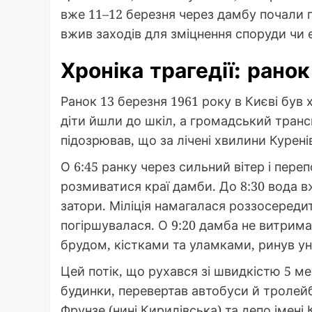
вже 11–12 березня через дамбу почали 
вжив заходів для зміцнення споруди чи 
Хроніка трагедії: рано
Ранок 13 березня 1961 року в Києві був
діти йшли до шкіл, а громадський транс
підозрював, що за лічені хвилини Курені
О 6:45 ранку через сильний вітер і пер
розмиватися краї дамби. До 8:30 вода 
затори. Міліція намагалася роззосереди
погіршувалася. О 9:20 дамба не витримал
брудом, кістками та уламками, ринув ун
Цей потік, що рухався зі швидкістю 5 ме
будинки, перевертав автобуси й тролейб
Фрунзе (нині Кирилівська) та депо імен