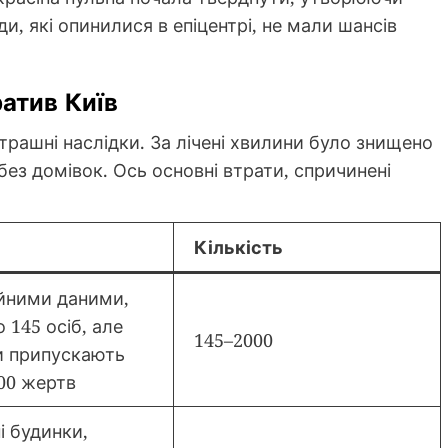
, які опинилися в епіцентрі, не мали шансів
атив Київ
трашні наслідки. За лічені хвилини було знищено
 без домівок. Ось основні втрати, спричинені
Кількість
ійними даними,
 145 осіб, але
145–2000
и припускають
00 жертв
і будинки,