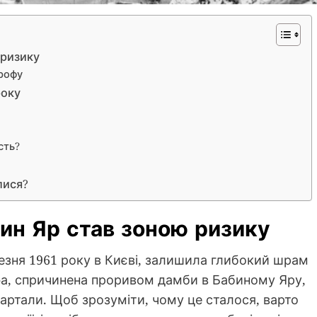
 ризику
трофу
року
сть?
лися?
бин Яр став зоною ризику
резня 1961 року в Києві, залишила глибокий шрам
офа, спричинена проривом дамби в Бабиному Яру,
квартали. Щоб зрозуміти, чому це сталося, варто