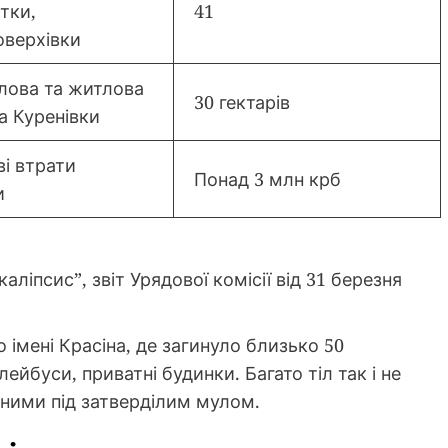
тки,
41
оверхівки
ова та житлова
30 гектарів
а Куренівки
ві втрати
Понад 3 млн крб
и
ліпсис”, звіт Урядової комісії від 31 березня
імені Красіна, де загинуло близько 50
ейбуси, приватні будинки. Багато тіл так і не
ними під затверділим мулом.