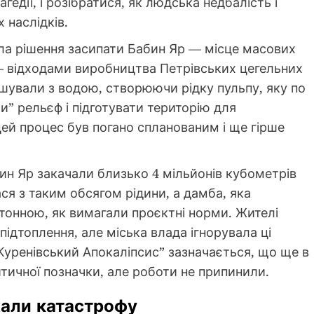
гедії, і розібратися, як людська недбалість і
 наслідків.
ила рішення засипати Бабин Яр — місце масових
и — відходами виробництва Петрівських цегельних
ішували з водою, створюючи рідку пульпу, яку по
и” рельєф і підготувати територію для
ей процес був погано спланованим і ще гірше
абин Яр закачали близько 4 мільйонів кубометрів
я з таким обсягом рідини, а дамба, яка
етонною, як вимагали проєктні норми. Жителі
ідтоплення, але міська влада ігнорувала ці
“Куренівський Апокаліпсис” зазначається, що ще в
итичної позначки, але роботи не припинили.
жали катастрофу