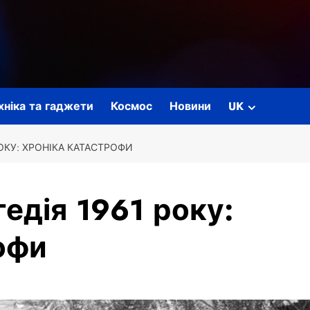
ехніка та гаджети
Космос
Новини
UK
РОКУ: ХРОНІКА КАТАСТРОФИ
едія 1961 року:
офи