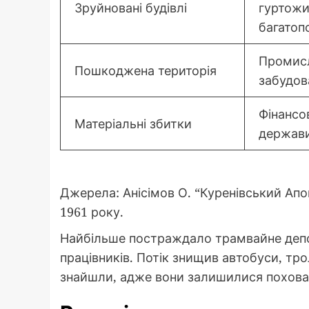
Зруйновані будівлі
гуртожи
багатоп
Промисл
Пошкоджена територія
забудов
Фінансо
Матеріальні збитки
держав
Джерела: Анісімов О. “Куренівський Апока
1961 року.
Найбільше постраждало трамвайне депо 
працівників. Потік знищив автобуси, трол
знайшли, адже вони залишилися похова