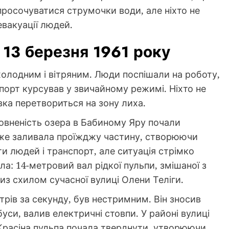
просочуватися струмочки води, але ніхто не
евакуації людей.
к 13 березня 1961 року
 холодним і вітряним. Люди поспішали на роботу,
порт курсував у звичайному режимі. Ніхто не
вка перетвориться на зону лиха.
еповненість озера в Бабиному Яру почали
вже заливала проїжджу частину, створюючи
ти людей і транспорт, але ситуація стрімко
а: 14-метровий вал рідкої пульпи, змішаної з
из схилом сучасної вулиці Олени Теліги.
трів за секунду, був нестримним. Він зносив
уси, валив електричні стовпи. У районі вулиці
і Красіна пульпа почала тверднути, утворюючи