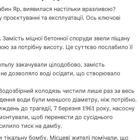
абин Яр, виявилася настільки вразливою?
проєктуванні та експлуатації. Ось ключові
.
Замість міцної бетонної споруди звели піщану
чою за потрібну висоту. Це суттєво послабило її
льпу закачували цілодобово, замість
 не дозволяло воді осідати, що створювало
одозбірний колодязь чистили лише раз за весь
ведення води були меншого діаметру, ніж потрібно.
ждень до трагедії, 7 березня 1961 року, насосну
емонтували, щоб перенести до сусіднього
силило тиск на дамбу.
 тікальну бомбу. Місцеві жителі помічали, що