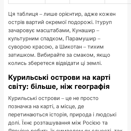
Ця таблиця – лише орієнтир, адже кожен
острів вартий окремої подорожі. Ітуруп
зачаровує масштабами, Кунашир –
культурним спадком, Парамушир –
суворою красою, а Шикотан – тихим
затишком. Вибирайте за смаком, якщо
колись зберетеся відвідати ці землі.
Курильські острови на карті
світу: більше, ніж географія
Курильські острови – це не просто
позначка на карті, а місце, де
перетинаються історія, природа і людські
долі. Їхнє розташування між Росією та
Японією робить їх символом як єдності, так