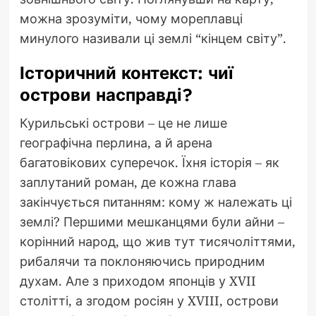
можна зрозуміти, чому мореплавці
минулого називали ці землі “кінцем світу”.
Історичний контекст: чиї
острови насправді?
Курильські острови – це не лише
географічна перлина, а й арена
багатовікових суперечок. Їхня історія – як
заплутаний роман, де кожна глава
закінчується питанням: кому ж належать ці
землі? Першими мешканцями були айни –
корінний народ, що жив тут тисячоліттями,
рибалячи та поклоняючись природним
духам. Але з приходом японців у XVII
столітті, а згодом росіян у XVIII, острови