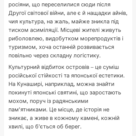
росіяни, що переселилися сюди після
Другої світової війни, але є й нащадки айнів,
чия культура, на жаль, майже зникла під
тиском асиміляції. Місцеві жителі живуть
риболовлею, видобутком морепродуктів і
туризмом, хоча останній розвивається
повільно через складну логістику.
Культурний відбиток островів – це суміш
російської стійкості та японської естетики.
На Кунаширі, наприклад, можна знайти
покинуті японські святині, що заростають
мохом, поруч із радянськими
пам’ятниками. Це місце, де історія не
зникає, а живе в кожному камені, кожній
хвилі, що б’ється об берег.