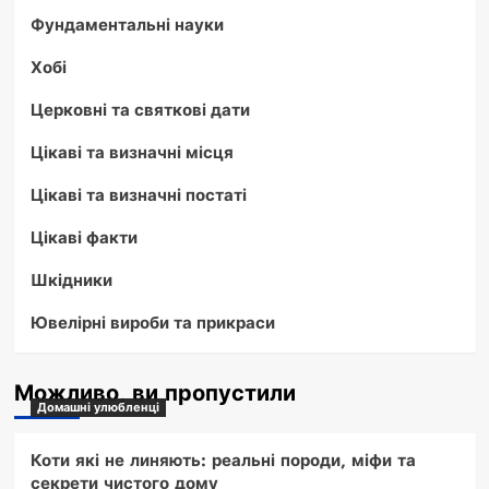
Фундаментальні науки
Хобі
Церковні та святкові дати
Цікаві та визначні місця
Цікаві та визначні постаті
Цікаві факти
Шкідники
Ювелірні вироби та прикраси
Можливо, ви пропустили
Домашні улюбленці
Коти які не линяють: реальні породи, міфи та
секрети чистого дому