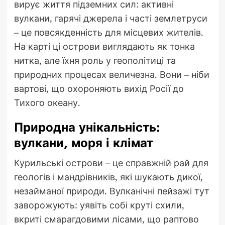
вирує життя підземних сил: активні
вулкани, гарячі джерела і часті землетруси
– це повсякденність для місцевих жителів.
На карті ці острови виглядають як тонка
нитка, але їхня роль у геополітиці та
природних процесах величезна. Вони – ніби
вартові, що охороняють вихід Росії до
Тихого океану.
Природна унікальність:
вулкани, моря і клімат
Курильські острови – це справжній рай для
геологів і мандрівників, які шукають дикої,
незайманої природи. Вулканічні пейзажі тут
заворожують: уявіть собі круті схили,
вкриті смарагдовими лісами, що раптово