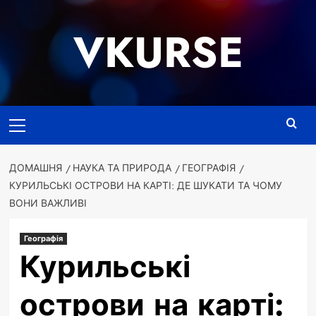
Перейти
до
VKURSE
вмісту
Основне
меню
ДОМАШНЯ
НАУКА ТА ПРИРОДА
ГЕОГРАФІЯ
КУРИЛЬСЬКІ ОСТРОВИ НА КАРТІ: ДЕ ШУКАТИ ТА ЧОМУ
ВОНИ ВАЖЛИВІ
Географія
Курильські
острови на карті: