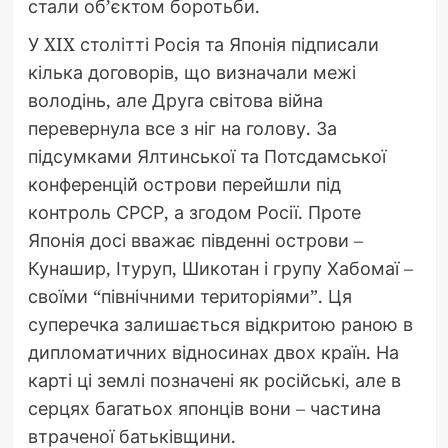
стали об’єктом боротьби.
У XIX столітті Росія та Японія підписали
кілька договорів, що визначали межі
володінь, але Друга світова війна
перевернула все з ніг на голову. За
підсумками Ялтинської та Потсдамської
конференцій острови перейшли під
контроль СРСР, а згодом Росії. Проте
Японія досі вважає південні острови –
Кунашир, Ітуруп, Шикотан і групу Хабомаї –
своїми “північними територіями”. Ця
суперечка залишається відкритою раною в
дипломатичних відносинах двох країн. На
карті ці землі позначені як російські, але в
серцях багатьох японців вони – частина
втраченої батьківщини.