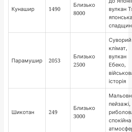
до Японії
Близько
Кунашир
1490
вулкан Т
8000
японськ
спадщин
Суворий
клімат,
Близько
вулкан
Парамушир
2053
2500
Ебеко,
військов
історія
Мальовн
пейзажі,
Близько
Шикотан
249
риболов
3000
спокійна
атмосфе