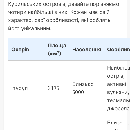
Курильських островів, давайте порівняємо
чотири найбільші з них. Кожен має свій
характер, свої особливості, які роблять
його унікальним.
Площа
Острів
Населення
Особлив
(км²)
Найбіль
острів,
Близько
активні
Ітуруп
3175
6000
вулкани,
термальн
джерела
Близькіс