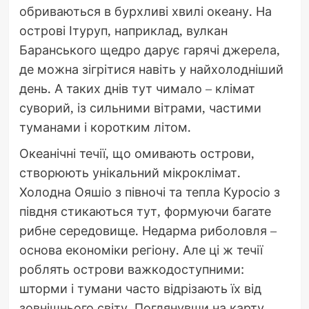
обриваються в бурхливі хвилі океану. На
острові Ітуруп, наприклад, вулкан
Баранського щедро дарує гарячі джерела,
де можна зігрітися навіть у найхолодніший
день. А таких днів тут чимало – клімат
суворий, із сильними вітрами, частими
туманами і коротким літом.
Океанічні течії, що омивають острови,
створюють унікальний мікроклімат.
Холодна Ояшіо з півночі та тепла Куросіо з
півдня стикаються тут, формуючи багате
рибне середовище. Недарма риболовля –
основа економіки регіону. Але ці ж течії
роблять острови важкодоступними:
шторми і тумани часто відрізають їх від
зовнішнього світу. Поглянувши на карту,