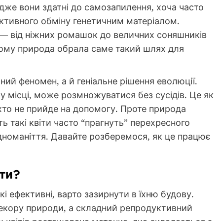
адже вони здатні до самозапилення, хоча часто
ективного обміну генетичним матеріалом.
 — від ніжних ромашок до величних соняшників
 чому природа обрала саме такий шлях для
чний феномен, а й геніальне рішення еволюції.
у місці, може розмножуватися без сусідів. Це як
хто не прийде на допомогу. Проте природа
ть такі квіти часто “прагнуть” перехресного
дноманіття. Давайте розберемося, як це працює
іти?
кі ефективні, варто зазирнути в їхню будову.
декору природи, а складний репродуктивний