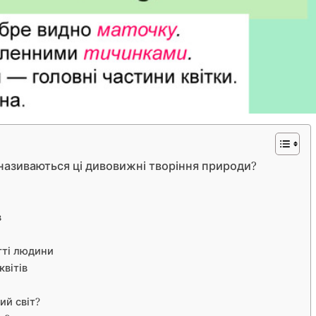
як називаються ці дивовижні творіння природи?
в
тті людини
квітів
ий світ?