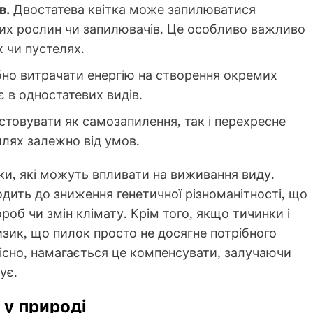
в.
Двостатева квітка може запилюватися
их рослин чи запилювачів. Це особливо важливо
х чи пустелях.
бно витрачати енергію на створення окремих
ає в одностатевих видів.
стовувати як самозапилення, так і перехресне
лях залежно від умов.
ліки, які можуть впливати на виживання виду.
дить до зниження генетичної різноманітності, що
об чи змін клімату. Крім того, якщо тичинки і
зик, що пилок просто не досягне потрібного
звісно, намагається це компенсувати, залучаючи
ує.
 у природі