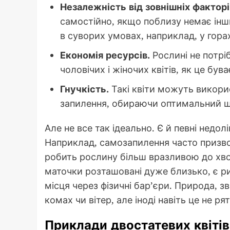
Незалежність від зовнішніх факторі
самостійно, якщо поблизу немає інш
в суворих умовах, наприклад, у гора
Економія ресурсів.
Рослині не потрі
чоловічих і жіночих квітів, як це був
Гнучкість.
Такі квіти можуть викори
запилення, обираючи оптимальний ш
Але не все так ідеально. Є й певні недо
Наприклад, самозапилення часто призво
робить рослину більш вразливою до хвор
маточки розташовані дуже близько, є ри
місця через фізичні бар’єри. Природа, 
комах чи вітер, але іноді навіть це не рят
Приклади двостатевих квітів