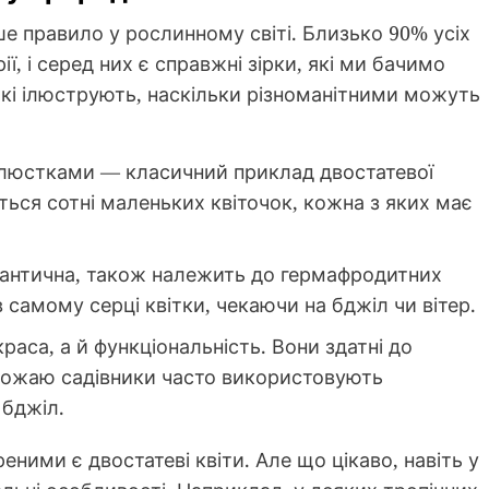
дше правило у рослинному світі. Близько 90% усіх
ії, і серед них є справжні зірки, які ми бачимо
які ілюструють, наскільки різноманітними можуть
пелюстками — класичний приклад двостатевої
ються сотні маленьких квіточок, кожна з яких має
омантична, також належить до гермафродитних
в самому серці квітки, чекаючи на бджіл чи вітер.
раса, а й функціональність. Вони здатні до
рожаю садівники часто використовують
 бджіл.
ними є двостатеві квіти. Але що цікаво, навіть у