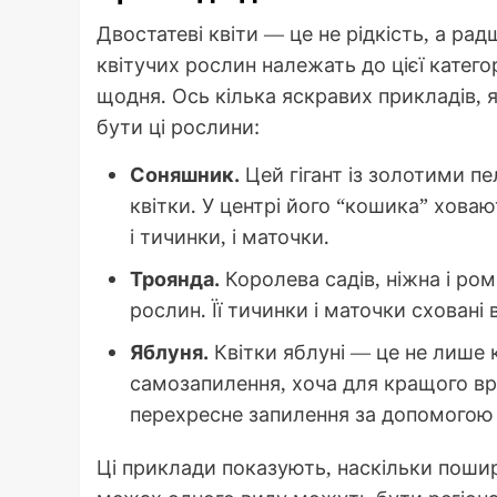
Двостатеві квіти — це не рідкість, а ра
квітучих рослин належать до цієї категор
щодня. Ось кілька яскравих прикладів, 
бути ці рослини:
Соняшник.
Цей гігант із золотими 
квітки. У центрі його “кошика” хова
і тичинки, і маточки.
Троянда.
Королева садів, ніжна і р
рослин. Її тичинки і маточки сховані 
Яблуня.
Квітки яблуні — це не лише к
самозапилення, хоча для кращого в
перехресне запилення за допомогою
Ці приклади показують, наскільки пошире