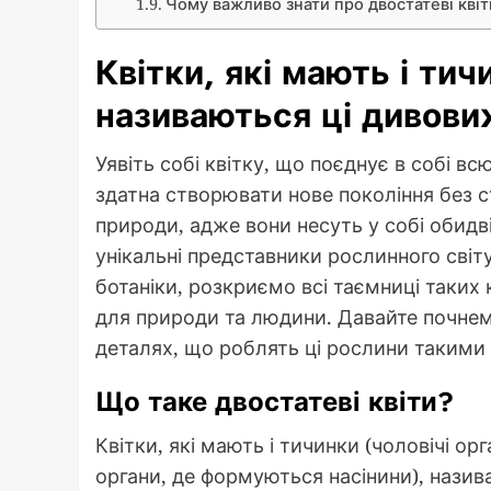
Чому важливо знати про двостатеві квіт
Квітки, які мають і тич
називаються ці дивови
Уявіть собі квітку, що поєднує в собі всю
здатна створювати нове покоління без с
природи, адже вони несуть у собі обидві
унікальні представники рослинного світ
ботаніки, розкриємо всі таємниці таких 
для природи та людини. Давайте почнем
деталях, що роблять ці рослини такими
Що таке двостатеві квіти?
Квітки, які мають і тичинки (чоловічі ор
органи, де формуються насінини), нази