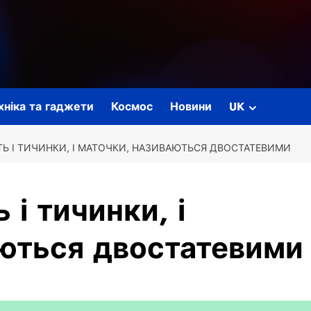
ехніка та гаджети
Космос
Новини
UK
ЮТЬ І ТИЧИНКИ, І МАТОЧКИ, НАЗИВАЮТЬСЯ ДВОСТАТЕВИМИ
 і тичинки, і
аються двостатевими