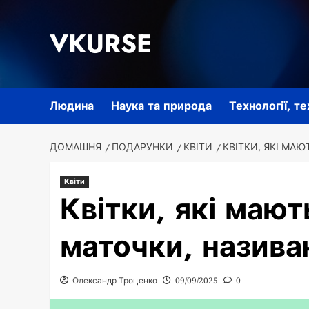
Перейти
до
VKURSE
вмісту
Людина
Наука та природа
Технології, т
ДОМАШНЯ
ПОДАРУНКИ
КВІТИ
КВІТКИ, ЯКІ МА
Квіти
Квітки, які мають
маточки, назив
Олександр Троценко
09/09/2025
0