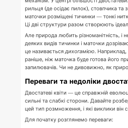
механізм. У центрі більшості двостатеви
рильця (де осідає пилок), стовпчика та 
маточки розміщені тичинки — тонкі нитк
Ці дві структури разом створюють ідеа
Але природа любить різноманітність, і не
деяких видів тичинки і маточки дозріва
це називається
дихогамією
. Наприклад,
раніше, ніж маточка буде готова його п
запилювачів. Чи не дивовижно, як приро
Переваги та недоліки двоста
Двостатеві квіти — це справжній еволюцій
сильні та слабкі сторони. Давайте розб
цей тип розмноження, і які виклики він
Для початку розглянемо переваги: