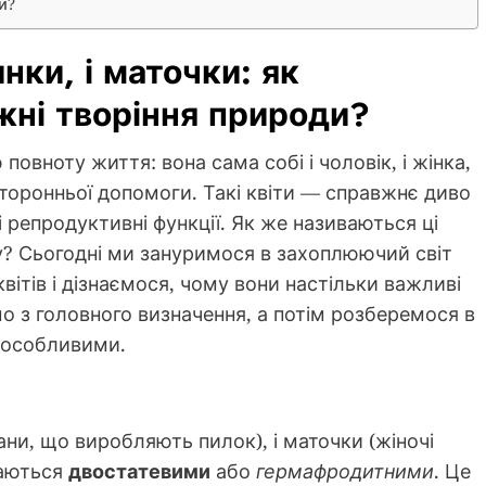
и?
инки, і маточки: як
жні творіння природи?
 повноту життя: вона сама собі і чоловік, і жінка,
торонньої допомоги. Такі квіти — справжнє диво
 репродуктивні функції. Як же називаються ці
у? Сьогодні ми зануримося в захоплюючий світ
квітів і дізнаємося, чому вони настільки важливі
о з головного визначення, а потім розберемося в
 особливими.
гани, що виробляють пилок), і маточки (жіночі
ваються
двостатевими
або
гермафродитними
. Це