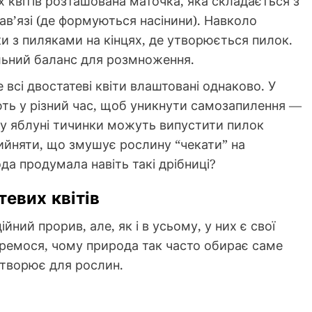
х квітів розташована маточка, яка складається з
зав’язі (де формуються насінини). Навколо
и з пиляками на кінцях, де утворюється пилок.
льний баланс для розмноження.
 всі двостатеві квіти влаштовані однаково. У
ють у різний час, щоб уникнути самозапилення —
 у яблуні тичинки можуть випустити пилок
рийняти, що змушує рослину “чекати” на
да продумала навіть такі дрібниці?
тевих квітів
ний прорив, але, як і в усьому, у них є свої
еремося, чому природа так часто обирає саме
 створює для рослин.