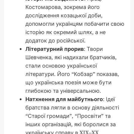
Костомарова, зокрема його
дослідження козацької доби,
допомогли українцям побачити свою
історію як окремий шлях, а не
додаток до російської.
Літературний прорив
: Твори
Шевченка, які надихали братчиків,
стали основою української
літератури. Його “Кобзар” показав,
що українська поезія може бути
глибокою та універсальною.
Натхнення для майбутнього
: Ідеї
братства лягли в основу діяльності
“Старої громади”, “Просвіти” та
інших організацій, які боролися за
українську справу в XIX–XX