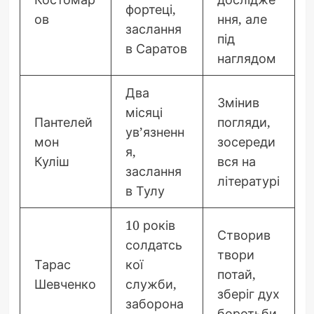
фортеці,
ов
ння, але
заслання
під
в Саратов
наглядом
Два
Змінив
місяці
Пантелей
погляди,
ув’язненн
мон
зосереди
я,
Куліш
вся на
заслання
літературі
в Тулу
10 років
Створив
солдатсь
твори
Тарас
кої
потай,
Шевченко
служби,
зберіг дух
заборона
боротьби