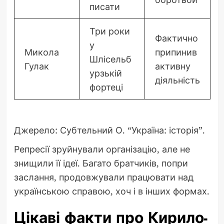
писати
Три роки
Фактично
у
Микола
припинив
Шлісельб
Гулак
активну
урзькій
діяльність
фортеці
Джерело: Субтельний О. “Україна: історія”.
Репресії зруйнували організацію, але не
знищили її ідеї. Багато братчиків, попри
заслання, продовжували працювати над
українською справою, хоч і в інших формах.
Цікаві факти про Кирило-