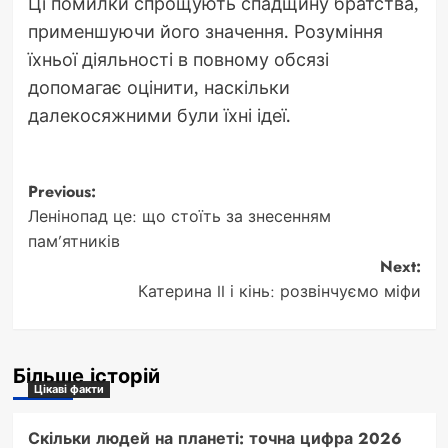
Ці помилки спрощують спадщину братства,
применшуючи його значення. Розуміння
їхньої діяльності в повному обсязі
допомагає оцінити, наскільки
далекосяжними були їхні ідеї.
Post
Previous:
Ленінопад це: що стоїть за знесенням
navigation
пам’ятників
Next:
Катерина II і кінь: розвінчуємо міфи
Більше історій
Цікаві факти
Скільки людей на планеті: точна цифра 2026