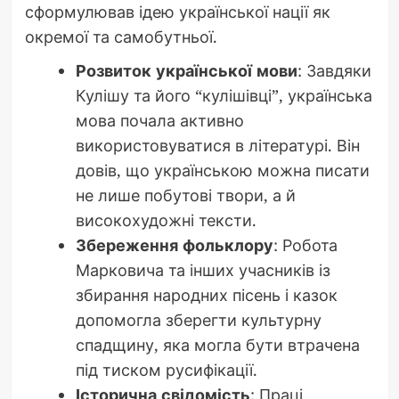
сформулював ідею української нації як
окремої та самобутньої.
Розвиток української мови
: Завдяки
Кулішу та його “кулішівці”, українська
мова почала активно
використовуватися в літературі. Він
довів, що українською можна писати
не лише побутові твори, а й
високохудожні тексти.
Збереження фольклору
: Робота
Марковича та інших учасників із
збирання народних пісень і казок
допомогла зберегти культурну
спадщину, яка могла бути втрачена
під тиском русифікації.
Історична свідомість
: Праці