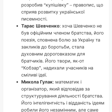
розробив “кулішівку” – правопис, що
сприяв розвитку української
писемності.
Тарас Шевченко
: хоча Шевченко не
був офіційним членом братства, його
поезія, сповнена болю за Україну та
закликів до боротьби, стала
духовним дороговказом для
братчиків. Його твори, як-от
“Кобзар”, надихали учасників на
сміливі ідеї.
Микола Гулак
: математик і
організатор, який відповідав за
структурування діяльності братства.
Його інтелігентність і відданість ідеям
робили його незамінним, але саме