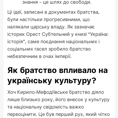
знання – це шлях до свободи.
Ці ідеї, записані в документах братства,
були настільки прогресивними, що
налякали царську владу. Як зазначає
історик Орест Субтельний у книзі “Україна:
історія”, саме поєднання національних і
соціальних гасел зробило братство
небезпечним в очах імперії.
Як братство впливало на
українську культуру?
Хоч Кирило-Мефодіївське братство діяло
лише близько року, його внесок у культуру
та національну свідомість важко
переоцінити. Це був перший рух, який чітко