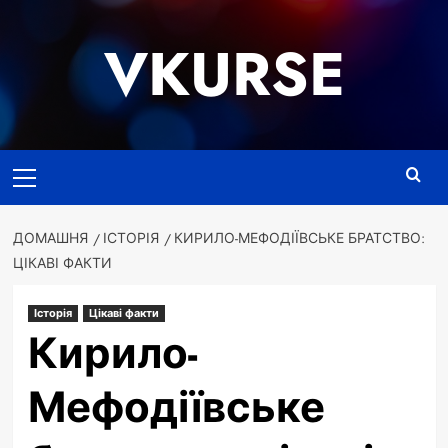
Перейти
до
VKURSE
вмісту
Основне
меню
ДОМАШНЯ
ІСТОРІЯ
КИРИЛО-МЕФОДІЇВСЬКЕ БРАТСТВО:
ЦІКАВІ ФАКТИ
Історія
Цікаві факти
Кирило-
Мефодіївське