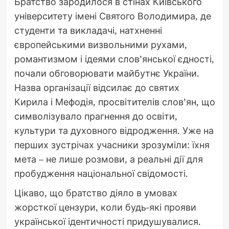
Братство зародилося в стінах Київського
університету імені Святого Володимира, де
студенти та викладачі, натхненні
європейськими визвольними рухами,
романтизмом і ідеями слов’янської єдності,
почали обговорювати майбутнє України.
Назва організації відсилає до святих
Кирила і Мефодія, просвітителів слов’ян, що
символізувало прагнення до освіти,
культури та духовного відродження. Уже на
перших зустрічах учасники зрозуміли: їхня
мета – не лише розмови, а реальні дії для
пробудження національної свідомості.
Цікаво, що братство діяло в умовах
жорсткої цензури, коли будь-які прояви
української ідентичності придушувалися.