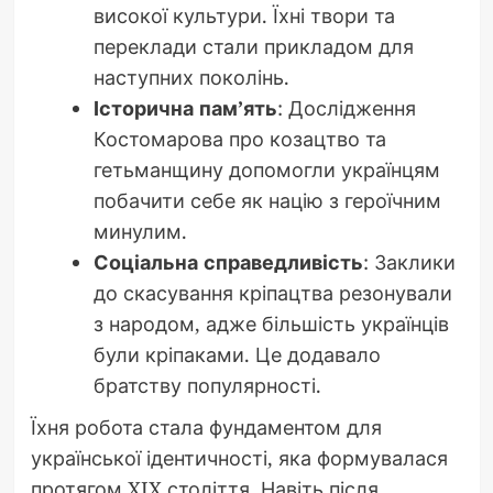
високої культури. Їхні твори та
переклади стали прикладом для
наступних поколінь.
Історична пам’ять
: Дослідження
Костомарова про козацтво та
гетьманщину допомогли українцям
побачити себе як націю з героїчним
минулим.
Соціальна справедливість
: Заклики
до скасування кріпацтва резонували
з народом, адже більшість українців
були кріпаками. Це додавало
братству популярності.
Їхня робота стала фундаментом для
української ідентичності, яка формувалася
протягом XIX століття. Навіть після