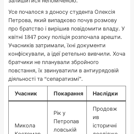
залишитися непоміченою.
Усе почалося з доносу студента Олексія
Петрова, який випадково почув розмову
про братство і вирішив повідомити владу. У
квітні 1847 року поліція розпочала арешти.
Учасників затримали, їхні документи
конфіскували, а ідеї ретельно вивчили. Хоча
братчики не планували збройного
повстання, їх звинуватили в антиурядовій
діяльності та “сепаратизмі”.
Учасник
Покарання
Наслідки
Продовж
Рік у
ив
Петропав
Микола
історичні
ловській
Костомар
дослідже