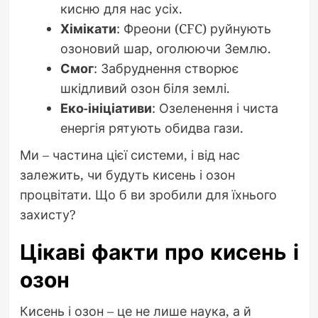
кисню для нас усіх.
Хімікати
: Фреони (CFC) руйнують
озоновий шар, оголюючи Землю.
Смог
: Забруднення створює
шкідливий озон біля землі.
Еко-ініціативи
: Озеленення і чиста
енергія рятують обидва гази.
Ми – частина цієї системи, і від нас
залежить, чи будуть кисень і озон
процвітати. Що б ви зробили для їхнього
захисту?
Цікаві факти про кисень і
озон
Кисень і озон – це не лише наука, а й