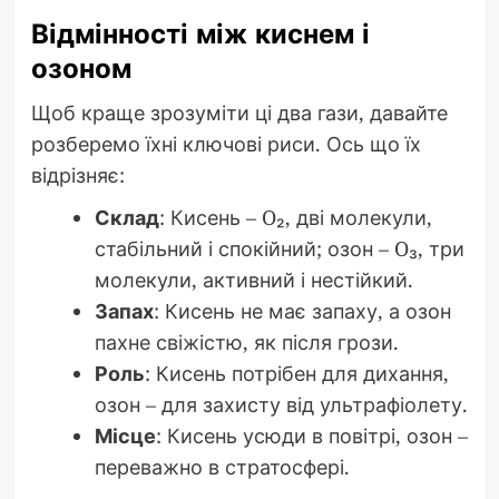
Відмінності між киснем і
озоном
Щоб краще зрозуміти ці два гази, давайте
розберемо їхні ключові риси. Ось що їх
відрізняє:
Склад
: Кисень – O₂, дві молекули,
стабільний і спокійний; озон – O₃, три
молекули, активний і нестійкий.
Запах
: Кисень не має запаху, а озон
пахне свіжістю, як після грози.
Роль
: Кисень потрібен для дихання,
озон – для захисту від ультрафіолету.
Місце
: Кисень усюди в повітрі, озон –
переважно в стратосфері.