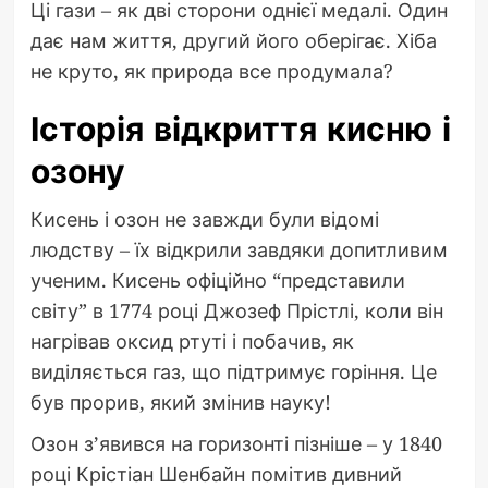
Ці гази – як дві сторони однієї медалі. Один
дає нам життя, другий його оберігає. Хіба
не круто, як природа все продумала?
Історія відкриття кисню і
озону
Кисень і озон не завжди були відомі
людству – їх відкрили завдяки допитливим
ученим. Кисень офіційно “представили
світу” в 1774 році Джозеф Прістлі, коли він
нагрівав оксид ртуті і побачив, як
виділяється газ, що підтримує горіння. Це
був прорив, який змінив науку!
Озон з’явився на горизонті пізніше – у 1840
році Крістіан Шенбайн помітив дивний