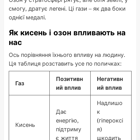
смогу, дратує легені. Ці гази – як два боки
однієї медалі.
Як кисень і озон впливають на
нас
Ось порівняння їхнього впливу на людину.
Ця таблиця розставить усе по поличках:
Позитивн
Негативн
Газ
ий вплив
ий вплив
Надлишо
Дає
к
енергію,
(гіпероксі
Кисень
підтриму
я)
є життя
шкодить