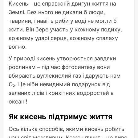
Кисень – це справжній двигун життя на
Землі. Без нього не дихали б люди,
тварини, і навіть риби у воді не могли б
жити. Він бере участь у кожному подиху,
кожному ударі серця, кожному спалаху
вогню.
У природі кисень утворюється завдяки
рослинам – під час фотосинтезу вони
вбирають вуглекислий газ і дарують нам
O₂. Це ніби невидимий подарунок від
зелених лісів і крихітних водоростей в
океані!
Як кисень підтримує життя
Ось кілька способів, якими кисень робить
наш світ можливим. Кожен пункт – це диво