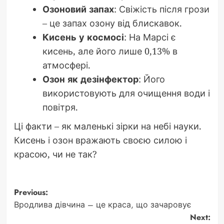
Озоновий запах
: Свіжість після грози
– це запах озону від блискавок.
Кисень у космосі
: На Марсі є
кисень, але його лише 0,13% в
атмосфері.
Озон як дезінфектор
: Його
використовують для очищення води і
повітря.
Ці факти – як маленькі зірки на небі науки.
Кисень і озон вражають своєю силою і
красою, чи не так?
Post
Previous:
Вродлива дівчина – це краса, що зачаровує
navigation
Next: