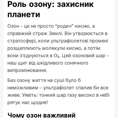
Роль озону: захисник
планети
Озон – це не просто “родич” кисню, а
справжній страж Землі. Він утворюється в
стратосфері, коли ультрафіолетові промені
розщеплюють молекули кисню, а потім
вони з’єднуються в O₃. Цей озоновий шар –
наш щит від шкідливого сонячного
випромінювання.
Без озону життя на суші було б
неможливим – ультрафіолет спалив би все
живе. Уявіть: тонкий шар газу високо в небі
рятує нас щодня!
Чому озон важливий