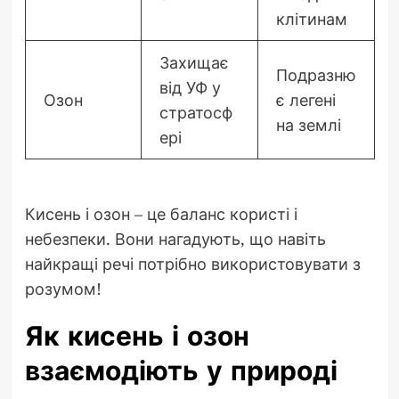
клітинам
Захищає
Подразню
від УФ у
Озон
є легені
стратосф
на землі
ері
Кисень і озон – це баланс користі і
небезпеки. Вони нагадують, що навіть
найкращі речі потрібно використовувати з
розумом!
Як кисень і озон
взаємодіють у природі