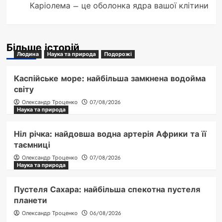
Каріолема – це оболонка ядра вашої клітини
Більше історій
Людина
Наука та природа
Подорожі
Каспійське море: найбільша замкнена водойма
світу
Олександр Троценко
07/08/2026
Наука та природа
Ніл річка: найдовша водна артерія Африки та її
таємниці
Олександр Троценко
07/08/2026
Наука та природа
Пустеля Сахара: найбільша спекотна пустеля
планети
Олександр Троценко
06/08/2026