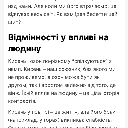
над нами. Але коли ми його втрачаємо, це
відчуває весь світ. Як вам ідея берегти цей
щит?
Відмінності у впливі на
людину
Кисень і озон по-різному “спілкуються” з
нами. Кисень – наш союзник, без якого ми
не проживемо, а озон може бути як
другом, так і ворогом залежно від того, де
він є. Їхній вплив на людину – це ціла історія
контрастів.
Кисень у повітрі – це життя, але його брак
(наприклад, у горах) викликає слабкість.
Озон у стратосфері рятує, але біля землі, у