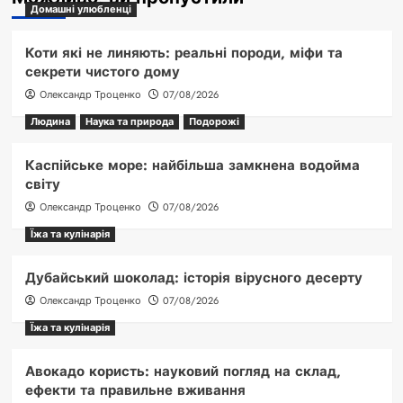
Домашні улюбленці
Коти які не линяють: реальні породи, міфи та
секрети чистого дому
Олександр Троценко
07/08/2026
Людина
Наука та природа
Подорожі
Каспійське море: найбільша замкнена водойма
світу
Олександр Троценко
07/08/2026
Їжа та кулінарія
Дубайський шоколад: історія вірусного десерту
Олександр Троценко
07/08/2026
Їжа та кулінарія
Авокадо користь: науковий погляд на склад,
ефекти та правильне вживання