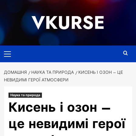
Перейти
до
VKURSE
вмісту
Основне
меню
ДОМАШНЯ
НАУКА ТА ПРИРОДА
КИСЕНЬ І ОЗОН – ЦЕ
НЕВИДИМІ ГЕРОЇ АТМОСФЕРИ
Наука та природа
Кисень і озон –
це невидимі герої