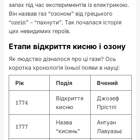
запах під час експериментів із електрикою.
Він назвав газ “озоном” від грецького
“ozein” – “пахнути”. Так почалася історія
цих невидимих героїв.
Етапи відкриття кисню і озону
Як людство дізналося про ці гази? Ось
коротка хронологія їхньої появи в науці:
Рік
Подія
Вчений
Відкриття
Джозеф
1774
кисню
Прістлі
Назва
Антуан
1777
“кисень”
Лавуазьє