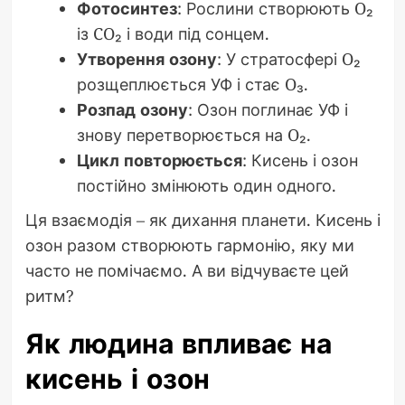
Фотосинтез
: Рослини створюють O₂
із CO₂ і води під сонцем.
Утворення озону
: У стратосфері O₂
розщеплюється УФ і стає O₃.
Розпад озону
: Озон поглинає УФ і
знову перетворюється на O₂.
Цикл повторюється
: Кисень і озон
постійно змінюють один одного.
Ця взаємодія – як дихання планети. Кисень і
озон разом створюють гармонію, яку ми
часто не помічаємо. А ви відчуваєте цей
ритм?
Як людина впливає на
кисень і озон