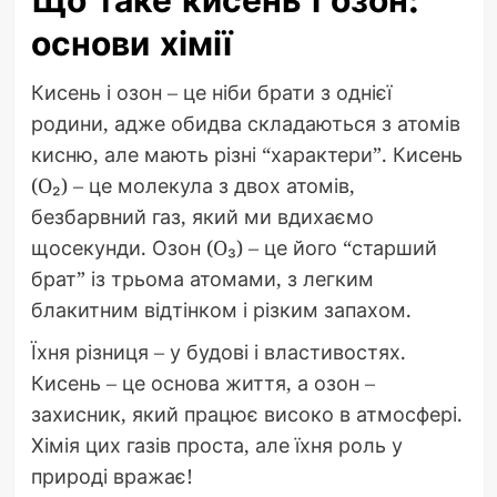
Що таке кисень і озон:
основи хімії
Кисень і озон – це ніби брати з однієї
родини, адже обидва складаються з атомів
кисню, але мають різні “характери”. Кисень
(O₂) – це молекула з двох атомів,
безбарвний газ, який ми вдихаємо
щосекунди. Озон (O₃) – це його “старший
брат” із трьома атомами, з легким
блакитним відтінком і різким запахом.
Їхня різниця – у будові і властивостях.
Кисень – це основа життя, а озон –
захисник, який працює високо в атмосфері.
Хімія цих газів проста, але їхня роль у
природі вражає!