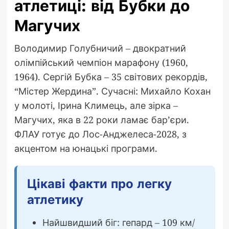
атлетиці: від Бубки до
Магучих
Володимир Голубничий – двократний
олімпійський чемпіон марафону (1960,
1964). Сергій Бубка – 35 світових рекордів,
“Містер Жердина”. Сучасні: Михайло Кохан
у молоті, Ірина Климець, але зірка –
Магучих, яка в 22 роки ламає бар’єри.
ФЛАУ готує до Лос-Анджелеса-2028, з
акцентом на юнацькі програми.
Цікаві факти про легку
атлетику
Найшвидший біг: гепард – 109 км/