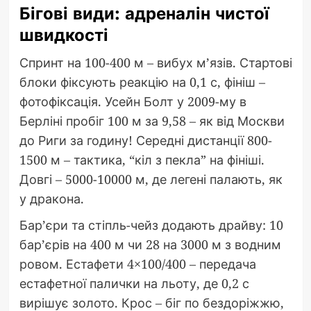
Бігові види: адреналін чистої
швидкості
Спринт на 100-400 м – вибух м’язів. Стартові
блоки фіксують реакцію на 0,1 с, фініш –
фотофіксація. Усейн Болт у 2009-му в
Берліні пробіг 100 м за 9,58 – як від Москви
до Риги за годину! Середні дистанції 800-
1500 м – тактика, “кіл з пекла” на фініші.
Довгі – 5000-10000 м, де легені палають, як
у дракона.
Бар’єри та стіпль-чейз додають драйву: 10
бар’єрів на 400 м чи 28 на 3000 м з водним
ровом. Естафети 4×100/400 – передача
естафетної палички на льоту, де 0,2 с
вирішує золото. Крос – біг по бездоріжжю,