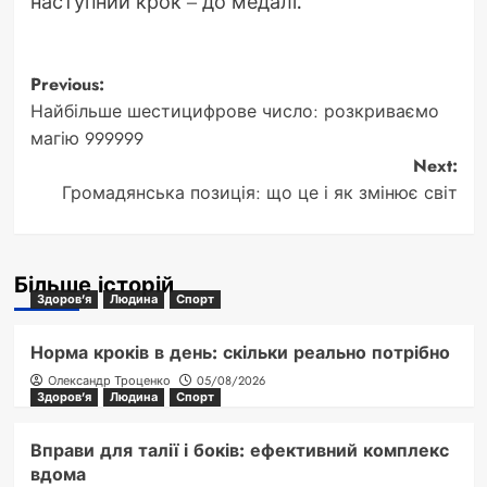
наступний крок – до медалі.
Post
Previous:
Найбільше шестицифрове число: розкриваємо
navigation
магію 999999
Next:
Громадянська позиція: що це і як змінює світ
Більше історій
Здоров'я
Людина
Спорт
Норма кроків в день: скільки реально потрібно
Олександр Троценко
05/08/2026
Здоров'я
Людина
Спорт
Вправи для талії і боків: ефективний комплекс
вдома