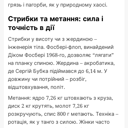
грязь і пагорби, як у природному хаосі.
Стрибки та метання: сила і
точність в дії
Стрибки у висоту чи з жердиною –
інженерія тіла. Фосбері-флоп, винайдений
Діком Фосбері 1968-го, дозволяє “лягати”
на планку спиною. Жердина – акробатика,
де Сергій Бубка підіймався до 6,14 м. У
довжину чи потрійний – розбіг,
відштовхування, політ.
Метання: ядро 7,26 кг штовхають з крузa,
диск 2 кг крутять, молот 7,26 кг
розкручують, спис 800 г метають. Техніка –
ротація, як у танго з силою. Жінки часто