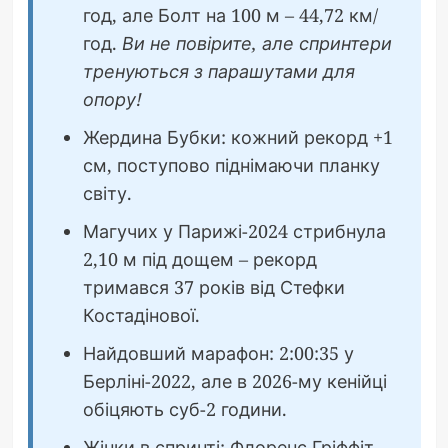
год, але Болт на 100 м – 44,72 км/
год.
Ви не повірите, але спринтери
тренуються з парашутами для
опору!
Жердина Бубки: кожний рекорд +1
см, поступово піднімаючи планку
світу.
Магучих у Парижі-2024 стрибнула
2,10 м під дощем – рекорд
тримався 37 років від Стефки
Костадінової.
Найдовший марафон: 2:00:35 у
Берліні-2022, але в 2026-му кенійці
обіцяють суб-2 години.
Жінки в спринті: Флоренс Гріффіт-