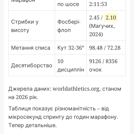
по шосе
2:11:53
2.45 /
2.10
Стрибки у
Фосбері-
(Магучих,
висоту
флоп
2024)
Метання списа
Кут 32-36°
98.48 / 72.28
10
9126 / 8356
Десятиборство
дисциплін
очок
Джерела даних: worldathletics.org, станом
на 2026 рік.
Таблиця показує різноманітність – від
мікросекунд спринту до годин марафону.
Тепер детальніше.