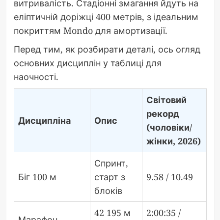
витривалість. Стадіонні змагання йдуть на
еліптичній доріжці 400 метрів, з ідеальним
покриттям Mondo для амортизації.
Перед тим, як розбирати деталі, ось огляд
основних дисциплін у таблиці для
наочності.
Світовий
рекорд
Дисципліна
Опис
(чоловіки/
жінки, 2026)
Спринт,
Біг 100 м
старт з
9.58 / 10.49
блоків
42 195 м
2:00:35 /
Марафон