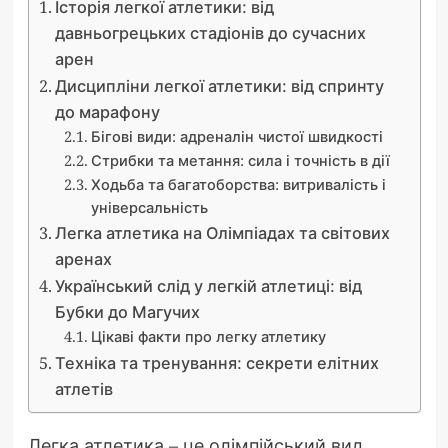
Історія легкої атлетики: від
давньогрецьких стадіонів до сучасних
арен
Дисципліни легкої атлетики: від спринту
до марафону
Бігові види: адреналін чистої швидкості
Стрибки та метання: сила і точність в дії
Ходьба та багатоборства: витривалість і
універсальність
Легка атлетика на Олімпіадах та світових
аренах
Український слід у легкій атлетиці: від
Бубки до Магучих
Цікаві факти про легку атлетику
Техніка та тренування: секрети елітних
атлетів
Легка атлетика – це олімпійський вид