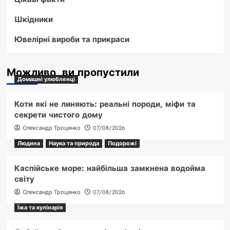
Шкідники
Ювелірні вироби та прикраси
Можливо, ви пропустили
Домашні улюбленці
Коти які не линяють: реальні породи, міфи та
секрети чистого дому
Олександр Троценко
07/08/2026
Людина
Наука та природа
Подорожі
Каспійське море: найбільша замкнена водойма
світу
Олександр Троценко
07/08/2026
Їжа та кулінарія