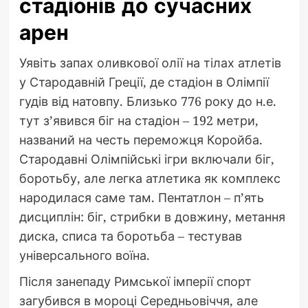
стадіонів до сучасних
арен
Уявіть запах оливкової олії на тілах атлетів
у Стародавній Греції, де стадіон в Олімпії
гудів від натовпу. Близько 776 року до н.е.
тут з’явився біг на стадіон – 192 метри,
названий на честь переможця Коройба.
Стародавні Олімпійські ігри включали біг,
боротьбу, але легка атлетика як комплекс
народилася саме там. Пентатлон – п’ять
дисциплін: біг, стрибки в довжину, метання
диска, списа та боротьба – тестував
універсального воїна.
Після занепаду Римської імперії спорт
загубився в мороці Середньовіччя, але