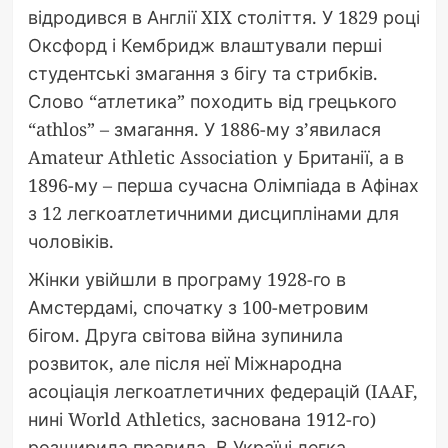
відродився в Англії XIX століття. У 1829 році
Оксфорд і Кембридж влаштували перші
студентські змагання з бігу та стрибків.
Слово “атлетика” походить від грецького
“athlos” – змагання. У 1886-му з’явилася
Amateur Athletic Association у Британії, а в
1896-му – перша сучасна Олімпіада в Афінах
з 12 легкоатлетичними дисциплінами для
чоловіків.
Жінки увійшли в програму 1928-го в
Амстердамі, спочатку з 100-метровим
бігом. Друга світова війна зупинила
розвиток, але після неї Міжнародна
асоціація легкоатлетичних федерацій (IAAF,
нині World Athletics, заснована 1912-го)
розширила правила. В Україні легка