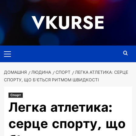
Перейти
до
VKURSE
вмісту
Основне
меню
ДОМАШНЯ
ЛЮДИНА
СПОРТ
ЛЕГКА АТЛЕТИКА: СЕРЦЕ
СПОРТУ, ЩО Б’ЄТЬСЯ РИТМОМ ШВИДКОСТІ
Спорт
Легка атлетика:
серце спорту, що