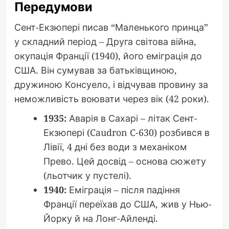
Передумови
Сент-Екзюпері писав “Маленького принца”
у складний період – Друга світова війна,
окупація Франції (1940), його еміграція до
США. Він сумував за батьківщиною,
дружиною Консуело, і відчував провину за
неможливість воювати через вік (42 роки).
1935:
Аварія в Сахарі – літак Сент-
Екзюпері (Caudron C-630) розбився в
Лівії, 4 дні без води з механіком
Прево. Цей досвід – основа сюжету
(льотчик у пустелі).
1940:
Еміграція – після падіння
Франції переїхав до США, жив у Нью-
Йорку й на Лонг-Айленді.