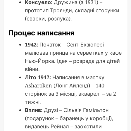
Консуело:
Дружина (з 1931) –
прототип Троянди, складні стосунки
(сварки, розлука).
Процес написання
1942:
Початок – Сент-Екзюпері
малював принца на серветках у кафе
Нью-Йорка. Ідея – розрада для дітей
війни.
Літо 1942:
Написання в маєтку
Asharoken (Лонг-Айленд) – 140
сторінок за 3 місяці, акварелі – за 2
тижні.
Вплив:
Друзі – Сільвія Гамільтон
(подарунок – баранець у коробці),
видавець Рейнал – заохотили