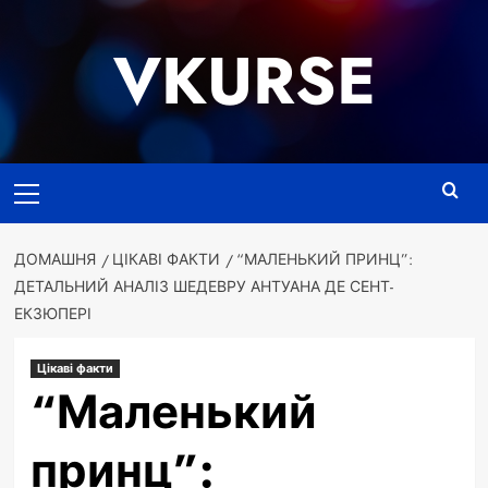
Перейти
до
VKURSE
вмісту
Основне
меню
ДОМАШНЯ
ЦІКАВІ ФАКТИ
“МАЛЕНЬКИЙ ПРИНЦ”:
ДЕТАЛЬНИЙ АНАЛІЗ ШЕДЕВРУ АНТУАНА ДЕ СЕНТ-
ЕКЗЮПЕРІ
Цікаві факти
“Маленький
принц”: