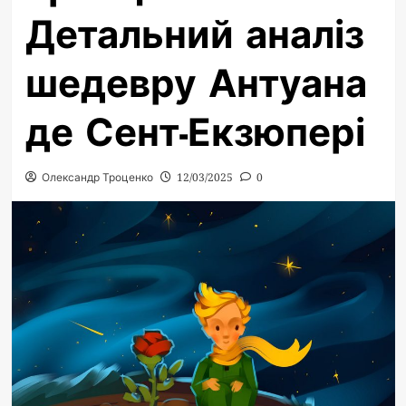
Детальний аналіз
шедевру Антуана
де Сент-Екзюпері
Олександр Троценко
12/03/2025
0