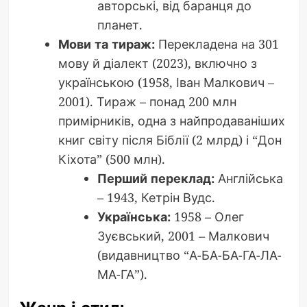
авторські, від баранця до
планет.
Мови та тираж:
Перекладена на 301
мову й діалект (2023), включно з
українською (1958, Іван Малкович –
2001). Тираж – понад 200 млн
примірників, одна з найпродаваніших
книг світу після Біблії (2 млрд) і “Дон
Кіхота” (500 млн).
Перший переклад:
Англійська
– 1943, Кетрін Вудс.
Українська:
1958 – Олег
Зуєвський, 2001 – Малкович
(видавництво “А-БА-БА-ГА-ЛА-
МА-ГА”).