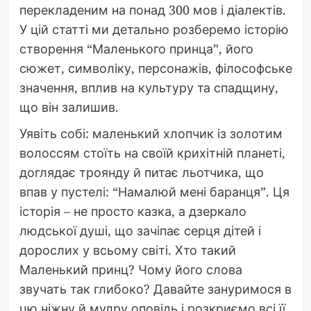
перекладеним на понад 300 мов і діалектів.
У цій статті ми детально розберемо історію
створення “Маленького принца”, його
сюжет, символіку, персонажів, філософське
значення, вплив на культуру та спадщину,
що він залишив.
Уявіть собі: маленький хлопчик із золотим
волоссям стоїть на своїй крихітній планеті,
доглядає троянду й питає льотчика, що
впав у пустелі: “Намалюй мені баранця”. Ця
історія – не просто казка, а дзеркало
людської душі, що зачіпає серця дітей і
дорослих у всьому світі. Хто такий
Маленький принц? Чому його слова
звучать так глибоко? Давайте зануримося в
цю ніжну й мудру оповідь і розкриємо всі її