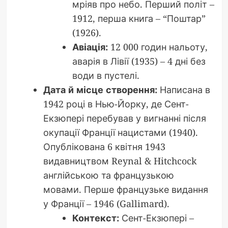
мріяв про небо. Перший політ –
1912, перша книга – “Поштар”
(1926).
Авіація:
12 000 годин нальоту,
аварія в Лівії (1935) – 4 дні без
води в пустелі.
Дата й місце створення:
Написана в
1942 році в Нью-Йорку, де Сент-
Екзюпері перебував у вигнанні після
окупації Франції нацистами (1940).
Опублікована 6 квітня 1943
видавництвом Reynal & Hitchcock
англійською та французькою
мовами. Перше французьке видання
у Франції – 1946 (Gallimard).
Контекст:
Сент-Екзюпері –