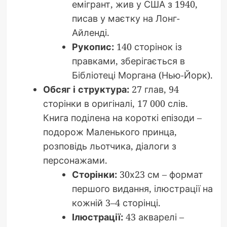
емігрант, жив у США з 1940,
писав у маєтку на Лонг-
Айленді.
Рукопис:
140 сторінок із
правками, зберігається в
Бібліотеці Моргана (Нью-Йорк).
Обсяг і структура:
27 глав, 94
сторінки в оригіналі, 17 000 слів.
Книга поділена на короткі епізоди –
подорож Маленького принца,
розповідь льотчика, діалоги з
персонажами.
Сторінки:
30х23 см – формат
першого видання, ілюстрації на
кожній 3–4 сторінці.
Ілюстрації:
43 акварелі –