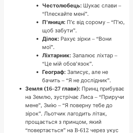
Честолюбець:
Шукає слави –
“Плескайте мені”.
П’яниця:
П’є від сорому – “П’ю,
щоб забути”.
Ділок:
Рахує зірки – “Вони
мої”.
Ліхтарник:
Запалює ліхтар –
“Це мій обов’язок”.
Географ:
Записує, але не
бачить – “Я не дослідник”.
Земля (16–27 глави):
Принц прибуває
на Землю, зустрічає Лиса – “Приручи
мене”, Змію – “Я поверну тебе до
зірок”. Льотчик лагодить літак,
прощається з принцом, який
“повертається” на B-612 через укус