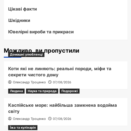
Цікаві факти
Шкідники
Ювелірні вироби та прикраси
Можливо, ви пропустили
Домашні улюбленці
Коти які не линяють: реальні породи, міфи та
секрети чистого дому
Олександр Троценко
07/08/2026
Людина
Наука та природа
Подорожі
Каспійське море: найбільша замкнена водойма
світу
Олександр Троценко
07/08/2026
Їжа та кулінарія