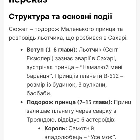
Структура та основні події
Сюжет – подорож Маленького принца та
розповідь льотчика, що розбився в Сахарі.
Вступ (1–6 глави):
Льотчик (Сент-
Екзюпері) зазнає аварії в Сахарі,
зустрічає принца – “Намалюй мені
баранця”. Принц із планети B-612 –
розмір із будинок, 3 вулкани,
баобаби.
Подорож принца (7–15 глави):
Принц
залишає планету через сварку з
Трояндою, відвідує 6 астероїдів:
Король:
Самотній
владолюбець – “Усе моє”.