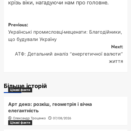
крізь віки, нагадуючи нам про головне.
Post
Previous:
Українські промисловці-меценати: Благодійники,
navigation
що будували Україну
Next:
АТФ: Детальний аналіз “енергетичної валюти”
життя
Більше історій
Цікаві факти
Арт деко: розкіш, геометрія і вічна
елегантність
Олександр Троценко
07/08/2026
Цікаві факти