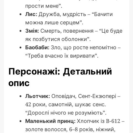
прости мене”.
Лис:
Дружба, мудрість – “Бачити
можна лише серцем”.
Змія:
Смерть, повернення – “Це буде
як позбутися оболонки”.
Баобаби:
Зло, що росте непомітно –
“Треба вчасно їх виривати”.
Персонажі: Детальний
опис
Льотчик:
Оповідач, Сент-Екзюпері –
42 роки, самотній, шукає сенс.
“Дорослі нічого не розуміють”.
Маленький принц:
Хлопчик із B-612 –
золоте волосся, 6–8 років, ніжний,