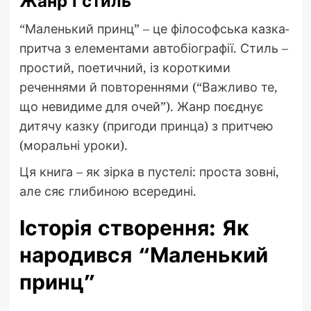
Жанр і стиль
“Маленький принц” – це філософська казка-
притча з елементами автобіографії. Стиль –
простий, поетичний, із короткими
реченнями й повтореннями (“Важливо те,
що невидиме для очей”). Жанр поєднує
дитячу казку (пригоди принца) з притчею
(моральні уроки).
Ця книга – як зірка в пустелі: проста зовні,
але сяє глибиною всередині.
Історія створення: Як
народився “Маленький
принц”