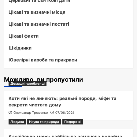
Цікаві та визначні місця
Цікаві та визначні постаті
Цікаві факти
Шкідники
Ювелірні вироби та прикраси
Можливо, ви пропустили
Домашні улюбленці
Коти які не линяють: реальні породи, міфи та
секрети чистого дому
Олександр Троценко
07/08/2026
Людина
Наука та природа
Подорожі
Каспійське море: найбільша замкнена водойма