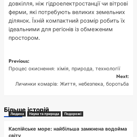
довкілля, ніж гідроелектростанції чи вітрові
ферми, які потребують великих земельних
ділянок. Їхній компактний розмір робить їх
ідеальними для регіонів із обмеженим
простором.
Post
Previous:
Процес окиснення: хімія, природа, технології
navigation
Next:
Личинки комарів: Життя, небезпека, боротьба
Більше історій
Людина
Наука та природа
Подорожі
Каспійське море: найбільша замкнена водойма
світу