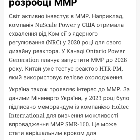
розробці ММР
Світ активно інвестує в ММР. Наприклад,
компанія NuScale Power у США отримала
схвалення від Комісії з ядерного
регулювання (NRC) у 2020 році для свого
дизайну реактора. У Канаді Ontario Power
Generation планує запустити ММР до 2028
року. Китай уже тестує реактор HTR-PM,
який використовує гелієве охолодження.
Україна також проявляє інтерес до ММР. За
даними Міненерго України, у 2023 році було
підписано меморандум із компанією Holtec
International для вивчення можливості
впровадження ММР SMR-160. Це може
стати вирішальним кроком для