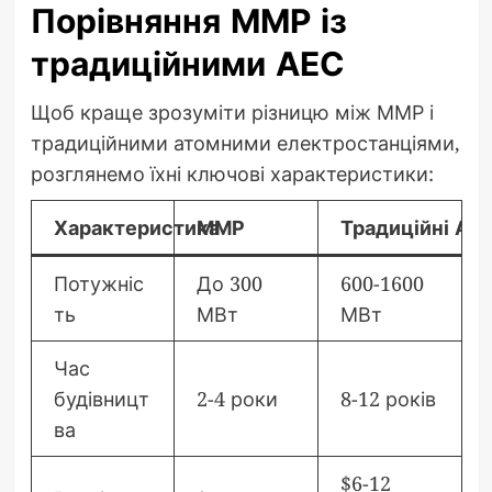
Порівняння ММР із
традиційними АЕС
Щоб краще зрозуміти різницю між ММР і
традиційними атомними електростанціями,
розглянемо їхні ключові характеристики:
Характеристика
ММР
Традиційні АЕ
Потужніс
До 300
600-1600
ть
МВт
МВт
Час
будівницт
2-4 роки
8-12 років
ва
$6-12