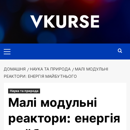
Перейти
до
VKURSE
вмісту
Основне
меню
ДОМАШНЯ
НАУКА ТА ПРИРОДА
МАЛІ МОДУЛЬНІ
РЕАКТОРИ: ЕНЕРГІЯ МАЙБУТНЬОГО
Наука та природа
Малі модульні
реактори: енергія