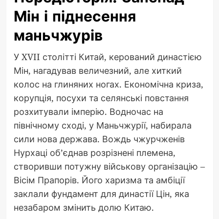
Мін і піднесення
маньчжурів
У XVII столітті Китай, керований династією
Мін, нагадував величезний, але хиткий
колос на глиняних ногах. Економічна криза,
корупція, посухи та селянські повстання
розхитували імперію. Водночас на
північному сході, у Маньчжурії, набирала
сили нова держава. Вождь чжурчженів
Нурхаці об’єднав розрізнені племена,
створивши потужну військову організацію –
Вісім Прапорів. Його харизма та амбіції
заклали фундамент для династії Цін, яка
незабаром змінить долю Китаю.