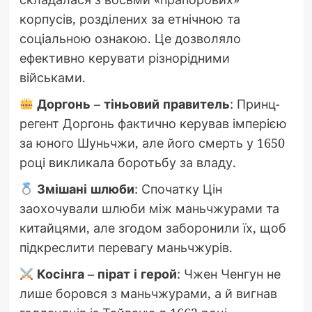
корпусів, розділених за етнічною та
соціальною ознакою. Це дозволяло
ефективно керувати різнорідними
військами.
Доргонь – тіньовий правитель
: Принц-
регент Доргонь фактично керував імперією
за юного Шуньчжи, але його смерть у 1650
році викликала боротьбу за владу.
Змішані шлюби
: Спочатку Цін
заохочували шлюби між маньчжурами та
китайцями, але згодом заборонили їх, щоб
підкреслити перевагу маньчжурів.
Косінга – пірат і герой
: Чжен Ченгун не
лише боровся з маньчжурами, а й вигнав