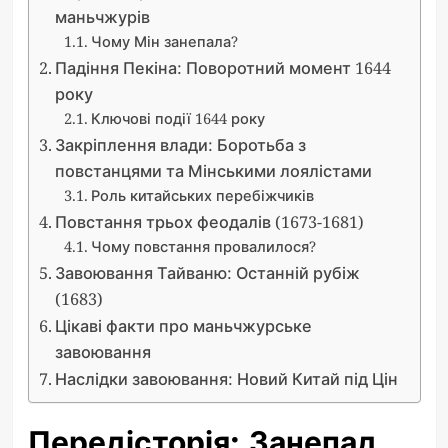
маньчжурів
Чому Мін занепала?
Падіння Пекіна: Поворотний момент 1644
року
Ключові події 1644 року
Закріплення влади: Боротьба з
повстанцями та Мінськими лоялістами
Роль китайських перебіжчиків
Повстання трьох феодалів (1673-1681)
Чому повстання провалилося?
Завоювання Тайваню: Останній рубіж
(1683)
Цікаві факти про маньчжурське
завоювання
Наслідки завоювання: Новий Китай під Цін
Передісторія: Занепад