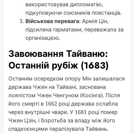
використовував дипломатію,
підкуповуючи союзників повстанців.
Військова перевага
: Армія Цін,
підсилена гарматами, переважала за
організацією.
Завоювання Тайваню:
Останній рубіж (1683)
Останнім осередком опору Мін залишалася
держава Чжен на Тайвані, заснована
лоялістом Чжен Ченгуном (Косінга). Після
його смерті в 1662 році держава ослабла
через внутрішні чвари. У 1681 році помер
Чжен Цзін, і боротьба за владу між його
спадкоємцями паралізувала Тайвань.