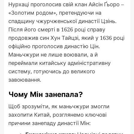
Нурхаці проголосив свій клан Айсін Ґьоро –
«Золотим родом», претендуючи на
спадщину чжурчженської династії Цзінь.
Після його смерті в 1626 році справу
продовжив син Хун Тайцзі, який у 1636 році
офіційно проголосив династію Цін.
Маньчжури не лише воювали, а й
переймали китайську адміністративну
систему, готуючись до великого
завоювання.
Чому Мін занепала?
Щоб зрозуміти, як маньчжури змогли
захопити Китай, розглянемо ключові
причини занепаду династії Мін: