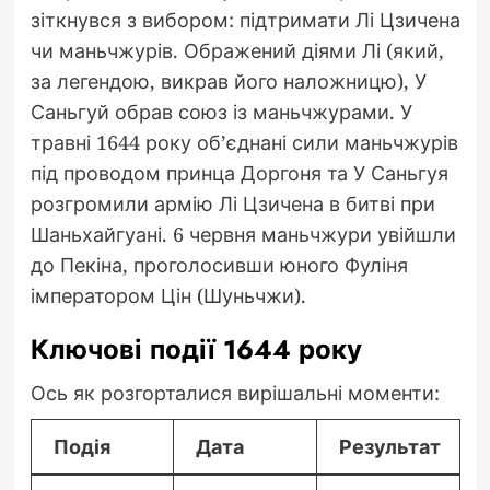
зіткнувся з вибором: підтримати Лі Цзичена
чи маньчжурів. Ображений діями Лі (який,
за легендою, викрав його наложницю), У
Саньгуй обрав союз із маньчжурами. У
травні 1644 року об’єднані сили маньчжурів
під проводом принца Доргоня та У Саньгуя
розгромили армію Лі Цзичена в битві при
Шаньхайгуані. 6 червня маньчжури увійшли
до Пекіна, проголосивши юного Фуліня
імператором Цін (Шуньчжи).
Ключові події 1644 року
Ось як розгорталися вирішальні моменти:
Подія
Дата
Результат