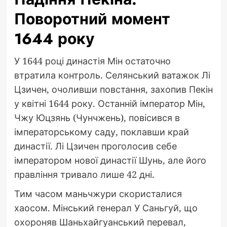
Поворотний момент
1644 року
У 1644 році династія Мін остаточно
втратила контроль. Селянський ватажок Лі
Цзичен, очоливши повстання, захопив Пекін
у квітні 1644 року. Останній імператор Мін,
Чжу Юцзянь (Чунчжень), повісився в
імператорському саду, поклавши край
династії. Лі Цзичен проголосив себе
імператором нової династії Шунь, але його
правління тривало лише 42 дні.
Тим часом маньчжури скористалися
хаосом. Мінський генерал У Саньгуй, що
охороняв Шаньхайгуанський перевал,