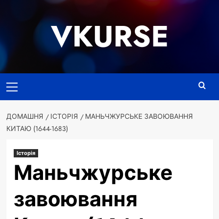
Перейти
до
VKURSE
вмісту
Основне
меню
ДОМАШНЯ
ІСТОРІЯ
МАНЬЧЖУРСЬКЕ ЗАВОЮВАННЯ
КИТАЮ (1644-1683)
Історія
Маньчжурське
завоювання