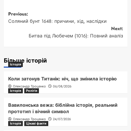
Post
Previous:
Соляний бунт 1648: причини, хід, наслідки
navigation
Next:
Битва під Любечем (1016): Повний аналіз
Більше історій
Історія
Коли затонув Титанік: ніч, що змінила історію
Олександр Троценко
06/08/2026
Історія
Релігія
Вавилонська вежа: біблійна історія, реальний
прототип і вічний символ
Олександр Троценко
24/07/2026
Історія
Цікаві факти