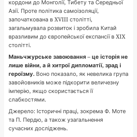
кордони до Монголії, Тибету та Середньої
Азії. Проте політика самоізоляції,
започаткована в XVIII столітті,
загальмувала розвиток і зробила Китай
вразливим до європейської експансії в XIX
столітті.
Маньчжурське завоювання – це історія не
лише війни, а й хитрої дипломатії, зрад і
героїзму.
Воно показало, як невелика група
завойовників може підкорити величезну
імперію, якщо скористається її
слабкостями.
Джерело: Історичні праці, зокрема Ф. Моте
та П. Пердю, а також узагальнення
сучасних досліджень.