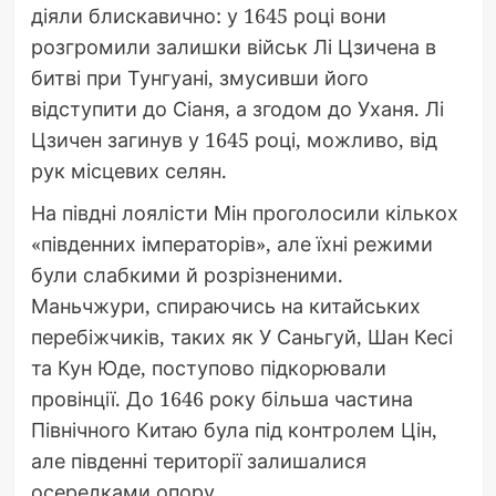
діяли блискавично: у 1645 році вони
розгромили залишки військ Лі Цзичена в
битві при Тунгуані, змусивши його
відступити до Сіаня, а згодом до Уханя. Лі
Цзичен загинув у 1645 році, можливо, від
рук місцевих селян.
На півдні лоялісти Мін проголосили кількох
«південних імператорів», але їхні режими
були слабкими й розрізненими.
Маньчжури, спираючись на китайських
перебіжчиків, таких як У Саньгуй, Шан Кесі
та Кун Юде, поступово підкорювали
провінції. До 1646 року більша частина
Північного Китаю була під контролем Цін,
але південні території залишалися
осередками опору.