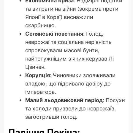
Економічна криза
: Надмірні податки
та витрати на війни (зокрема проти
Японії в Кореї) виснажили
скарбницю.
Селянські повстання
: Голод,
неврожаї та соціальна нерівність
спровокували масові бунти,
найпотужнішим з яких керував Лі
Цзичен.
Корупція
: Чиновники зловживали
владою, що підривало довіру до
імператора.
Малий льодовиковий період
: Посухи
та холоди призвели до неврожаїв,
загостривши голод.
Падіння Пекіна: