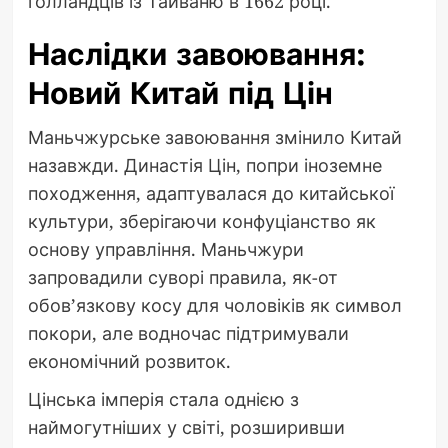
голландців із Тайваню в 1662 році.
Наслідки завоювання:
Новий Китай під Цін
Маньчжурське завоювання змінило Китай
назавжди. Династія Цін, попри іноземне
походження, адаптувалася до китайської
культури, зберігаючи конфуціанство як
основу управління. Маньчжури
запровадили суворі правила, як-от
обов’язкову косу для чоловіків як символ
покори, але водночас підтримували
економічний розвиток.
Цінська імперія стала однією з
наймогутніших у світі, розширивши