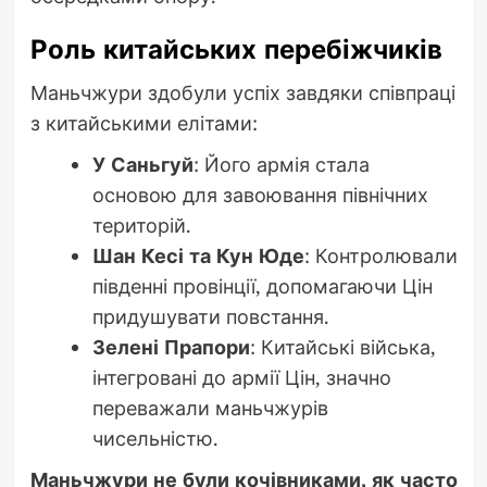
Роль китайських перебіжчиків
Маньчжури здобули успіх завдяки співпраці
з китайськими елітами:
У Саньгуй
: Його армія стала
основою для завоювання північних
територій.
Шан Кесі та Кун Юде
: Контролювали
південні провінції, допомагаючи Цін
придушувати повстання.
Зелені Прапори
: Китайські війська,
інтегровані до армії Цін, значно
переважали маньчжурів
чисельністю.
Маньчжури не були кочівниками, як часто