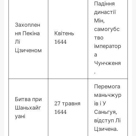
Падіння
династії
Мін,
Захоплен
самогубс
ня Пекіна
Квітень
тво
Лі
1644
імператор
Цзиченом
а
Чунчженя
.
Перемога
маньчжур
Битва при
27 травня
ів і У
Шаньхайг
1644
Саньгуя,
уані
відступ Лі
Цзичена.