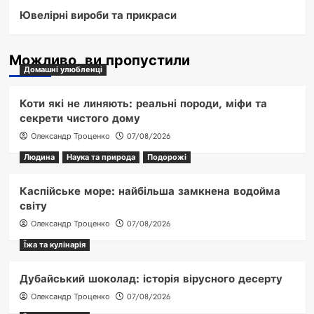
Ювелірні вироби та прикраси
Можливо, ви пропустили
Домашні улюбленці
Коти які не линяють: реальні породи, міфи та
секрети чистого дому
Олександр Троценко
07/08/2026
Людина
Наука та природа
Подорожі
Каспійське море: найбільша замкнена водойма
світу
Олександр Троценко
07/08/2026
Їжа та кулінарія
Дубайський шоколад: історія вірусного десерту
Олександр Троценко
07/08/2026