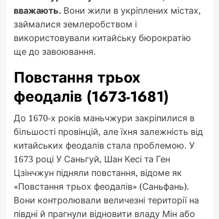
вважають.
Вони жили в укріплених містах,
займалися землеробством і
використовували китайську бюрократію
ще до завоювання.
Повстання трьох
феодалів (1673-1681)
До 1670-х років маньчжури закріпилися в
більшості провінцій, але їхня залежність від
китайських феодалів стала проблемою. У
1673 році У Саньгуй, Шан Кесі та Ген
Цзінчжун підняли повстання, відоме як
«Повстання трьох феодалів» (Саньфань).
Вони контролювали величезні території на
півдні й прагнули відновити владу Мін або