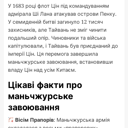
У 1683 році флот Цін під командуванням
адмірала Ші Лана атакував острови Пенху.
У семиденній битві загинуло 12 тисяч
захисників, але Тайвань не зміг чинити
подальший опір. Чиновники та війська
капітулювали, і Тайвань був приєднаний до
імперії Цін. Ця перемога завершила
маньчжурське завоювання, встановивши
владу Цін над усім Китаєм.
Цікаві факти про
маньчжурське
завоювання
Вісім Прапорів
: Маньчжурська армія
складалася з восьми «прапорових»