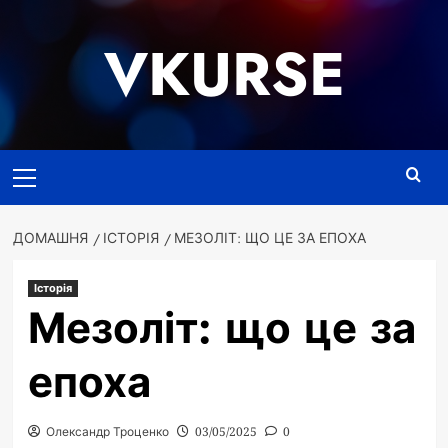
Перейти
до
VKURSE
вмісту
Основне
меню
ДОМАШНЯ
ІСТОРІЯ
МЕЗОЛІТ: ЩО ЦЕ ЗА ЕПОХА
Історія
Мезоліт: що це за
епоха
Олександр Троценко
03/05/2025
0