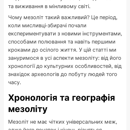
та виживання в мінливому світі.
Чому мезоліт такий важливий? Це період,
коли мисливці-збирачі почали
експериментувати з новими інструментами,
способами полювання та навіть першими
кроками до осілого життя. У цій статті ми
зануримося в усі аспекти мезоліту: від його
хронології до культурних особливостей, від
знахідок археологів до побуту людей того
часу.
Хронологія та географія
мезоліту
Мезоліт не має чітких універсальних меж,
адже його початок і кінець різняться