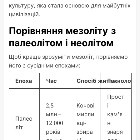
культуру, яка стала основою для майбутніх
цивілізацій.
Порівняння мезоліту з
палеолітом і неолітом
Щоб краще зрозуміти мезоліт, порівняємо
його з сусідніми епохами:
Епоха
Час
Спосіб життя
Технології
Прост
2,5
Кочові
і
млн –
мисли
кам’я
Палео
12 000
вці-
ні
літ
років
збира
знаря