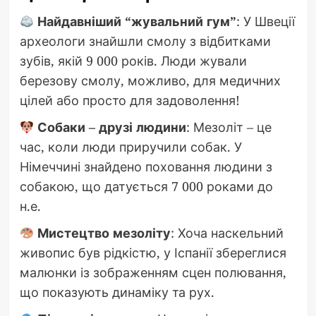
Найдавніший “жувальний гум”
: У Швеції
археологи знайшли смолу з відбитками
зубів, якій 9 000 років. Люди жували
березову смолу, можливо, для медичних
цілей або просто для задоволення!
Собаки – друзі людини
: Мезоліт – це
час, коли люди приручили собак. У
Німеччині знайдено поховання людини з
собакою, що датується 7 000 роками до
н.е.
Мистецтво мезоліту
: Хоча наскельний
живопис був рідкістю, у Іспанії збереглися
малюнки із зображенням сцен полювання,
що показують динаміку та рух.