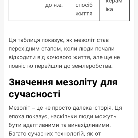
керам
до н.е.
спосіб
іка
життя
Ця таблиця показує, як мезоліт став
перехідним етапом, коли люди почали
відходити від кочового життя, але ще не
повністю перейшли до землеробства.
Значення мезоліту для
сучасності
Мезоліт – це не просто далека історія. Ця
епоха показує, наскільки люди можуть
бути адаптивними та винахідливими.
Багато сучасних технологій, як-от