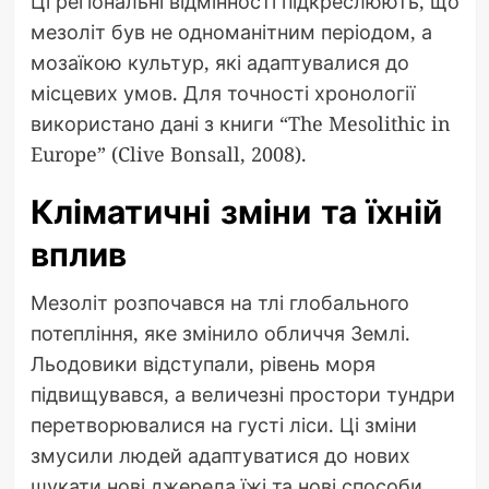
Ці регіональні відмінності підкреслюють, що
мезоліт був не одноманітним періодом, а
мозаїкою культур, які адаптувалися до
місцевих умов. Для точності хронології
використано дані з книги “The Mesolithic in
Europe” (Clive Bonsall, 2008).
Кліматичні зміни та їхній
вплив
Мезоліт розпочався на тлі глобального
потепління, яке змінило обличчя Землі.
Льодовики відступали, рівень моря
підвищувався, а величезні простори тундри
перетворювалися на густі ліси. Ці зміни
змусили людей адаптуватися до нових
шукати нові джерела їжі та нові способи