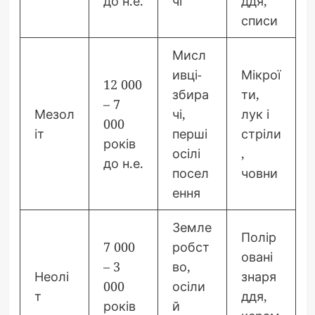
до н.е.
чі
ддя,
списи
Мисл
ивці-
Мікрої
12 000
збира
ти,
– 7
Мезол
чі,
лук і
000
іт
перші
стріли
років
осілі
,
до н.е.
посел
човни
ення
Земле
Полір
7 000
робст
овані
– 3
во,
Неолі
знаря
000
осіли
т
ддя,
років
й