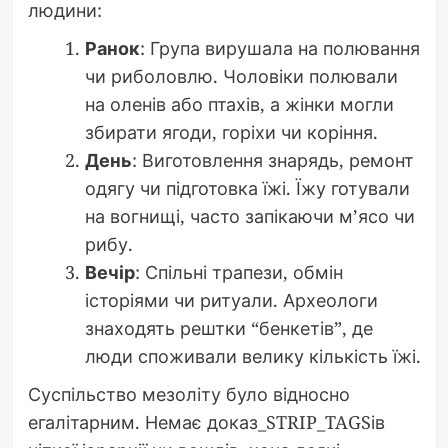
людини:
Ранок
: Група вирушала на полювання
чи риболовлю. Чоловіки полювали
на оленів або птахів, а жінки могли
збирати ягоди, горіхи чи коріння.
День
: Виготовлення знарядь, ремонт
одягу чи підготовка їжі. Їжу готували
на вогнищі, часто запікаючи м’ясо чи
рибу.
Вечір
: Спільні трапези, обмін
історіями чи ритуали. Археологи
знаходять рештки “бенкетів”, де
люди споживали велику кількість їжі.
Суспільство мезоліту було відносно
егалітарним. Немає доказ_STRIP_TAGSів