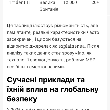
Trident II
Велика
12 000
20+
Британія
Ця таблиця ілюструє різноманітність, але
пам’ятайте, реальні характеристики часто
засекречені, і цифри базуються на
відкритих джерелах як explainer.ua. Після
аналізу таких даних стає зрозуміло, як
технології еволюціонують, роблячи МБР
все більш смертоносними.
Сучасні приклади та
їхній вплив на глобальну
безпеку
У 2025 році міжконтинентальні ракети