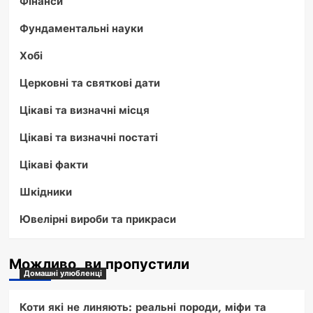
Фінанси
Фундаментальні науки
Хобі
Церковні та святкові дати
Цікаві та визначні місця
Цікаві та визначні постаті
Цікаві факти
Шкідники
Ювелірні вироби та прикраси
Можливо, ви пропустили
Домашні улюбленці
Коти які не линяють: реальні породи, міфи та