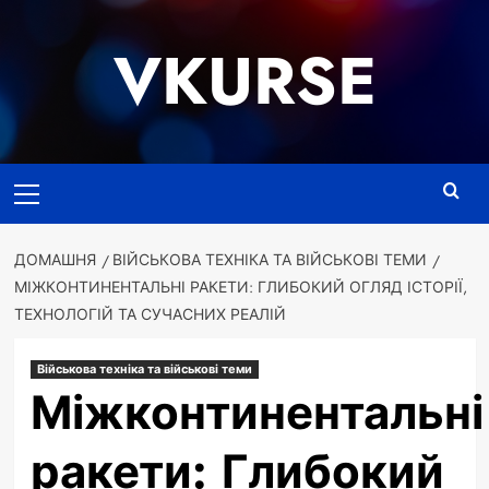
Перейти
до
VKURSE
вмісту
Основне
меню
ДОМАШНЯ
ВІЙСЬКОВА ТЕХНІКА ТА ВІЙСЬКОВІ ТЕМИ
МІЖКОНТИНЕНТАЛЬНІ РАКЕТИ: ГЛИБОКИЙ ОГЛЯД ІСТОРІЇ,
ТЕХНОЛОГІЙ ТА СУЧАСНИХ РЕАЛІЙ
Військова техніка та військові теми
Міжконтинентальні
ракети: Глибокий