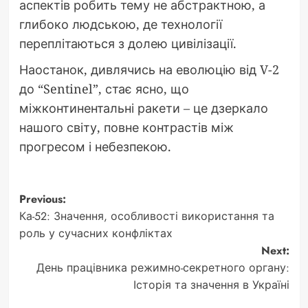
аспектів робить тему не абстрактною, а
глибоко людською, де технології
переплітаються з долею цивілізації.
Наостанок, дивлячись на еволюцію від V-2
до “Sentinel”, стає ясно, що
міжконтинентальні ракети – це дзеркало
нашого світу, повне контрастів між
прогресом і небезпекою.
Post
Previous:
Ка-52: Значення, особливості використання та
navigation
роль у сучасних конфліктах
Next:
День працівника режимно-секретного органу:
Історія та значення в Україні