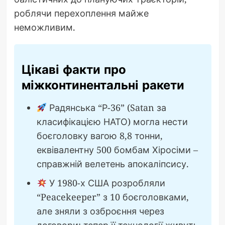
роблячи перехоплення майже
неможливим.
Цікаві факти про
міжконтинентальні ракети
Радянська “Р-36” (Satan за
класифікацією НАТО) могла нести
боєголовку вагою 8,8 тонни,
еквівалентну 500 бомбам Хіросіми –
справжній велетень апокаліпсису.
У 1980-х США розробляли
“Peacekeeper” з 10 боєголовками,
але зняли з озброєння через