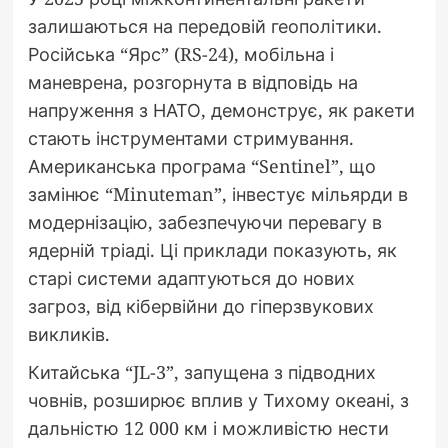
залишаються на передовій геополітики.
Російська “Ярс” (RS-24), мобільна і
маневрена, розгорнута в відповідь на
напруження з НАТО, демонструє, як ракети
стають інструментами стримування.
Американська програма “Sentinel”, що
замінює “Minuteman”, інвестує мільярди в
модернізацію, забезпечуючи перевагу в
ядерній тріаді. Ці приклади показують, як
старі системи адаптуються до нових
загроз, від кібервійни до гіперзвукових
викликів.
Китайська “JL-3”, запущена з підводних
човнів, розширює вплив у Тихому океані, з
дальністю 12 000 км і можливістю нести