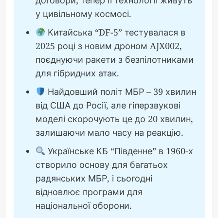
договори; тепер її технології живуть
у цивільному космосі.
Китайська “DF-5” тестувалася в
2025 році з новим дроном AJX002,
поєднуючи ракети з безпілотниками
для гібридних атак.
Найдовший політ МБР – 39 хвилин
від США до Росії, але гіперзвукові
моделі скорочують це до 20 хвилин,
залишаючи мало часу на реакцію.
Українське КБ “Південне” в 1960-х
створило основу для багатьох
радянських МБР, і сьогодні
відновлює програми для
національної оборони.