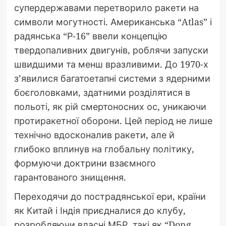
супердержавами перетворило ракети на
символи могутності. Американська “Atlas” і
радянська “Р-16” ввели концепцію
твердопаливних двигунів, роблячи запуски
швидшими та менш вразливими. До 1970-х
з’явилися багатоетапні системи з ядерними
боєголовками, здатними розділятися в
польоті, як рій смертоносних ос, уникаючи
протиракетної оборони. Цей період не лише
технічно вдосконалив ракети, але й
глибоко вплинув на глобальну політику,
формуючи доктрини взаємного
гарантованого знищення.
Переходячи до пострадянської ери, країни
як Китай і Індія приєдналися до клубу,
розробляючи власні МБР, такі як “Dong