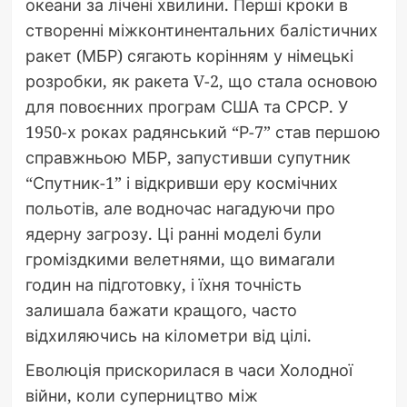
океани за лічені хвилини. Перші кроки в
створенні міжконтинентальних балістичних
ракет (МБР) сягають корінням у німецькі
розробки, як ракета V-2, що стала основою
для повоєнних програм США та СРСР. У
1950-х роках радянський “Р-7” став першою
справжньою МБР, запустивши супутник
“Спутник-1” і відкривши еру космічних
польотів, але водночас нагадуючи про
ядерну загрозу. Ці ранні моделі були
громіздкими велетнями, що вимагали
годин на підготовку, і їхня точність
залишала бажати кращого, часто
відхиляючись на кілометри від цілі.
Еволюція прискорилася в часи Холодної
війни, коли суперництво між