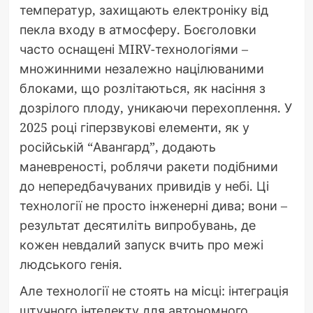
температур, захищають електроніку від
пекла входу в атмосферу. Боєголовки
часто оснащені MIRV-технологіями –
множинними незалежно націлюваними
блоками, що розлітаються, як насіння з
дозрілого плоду, уникаючи перехоплення. У
2025 році гіперзвукові елементи, як у
російській “Авангард”, додають
маневреності, роблячи ракети подібними
до непередбачуваних привидів у небі. Ці
технології не просто інженерні дива; вони –
результат десятиліть випробувань, де
кожен невдалий запуск вчить про межі
людського генія.
Але технології не стоять на місці: інтеграція
штучного інтелекту для автономного