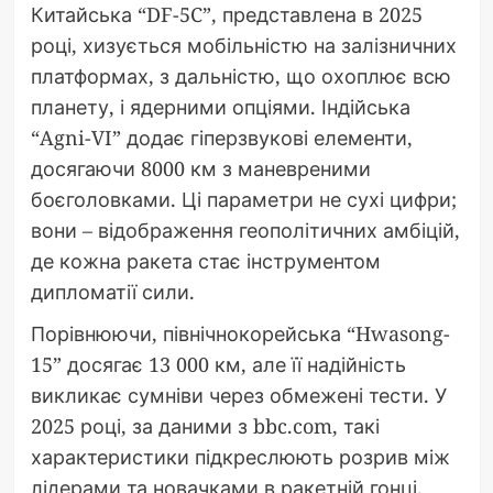
Китайська “DF-5C”, представлена в 2025
році, хизується мобільністю на залізничних
платформах, з дальністю, що охоплює всю
планету, і ядерними опціями. Індійська
“Agni-VI” додає гіперзвукові елементи,
досягаючи 8000 км з маневреними
боєголовками. Ці параметри не сухі цифри;
вони – відображення геополітичних амбіцій,
де кожна ракета стає інструментом
дипломатії сили.
Порівнюючи, північнокорейська “Hwasong-
15” досягає 13 000 км, але її надійність
викликає сумніви через обмежені тести. У
2025 році, за даними з bbc.com, такі
характеристики підкреслюють розрив між
лідерами та новачками в ракетній гонці.