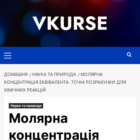
Перейти
до
VKURSE
вмісту
Основне
меню
ДОМАШНЯ
НАУКА ТА ПРИРОДА
МОЛЯРНА
КОНЦЕНТРАЦІЯ ЕКВІВАЛЕНТА: ТОЧНІ РОЗРАХУНКИ ДЛЯ
ХІМІЧНИХ РЕАКЦІЙ
Наука та природа
Молярна
концентрація