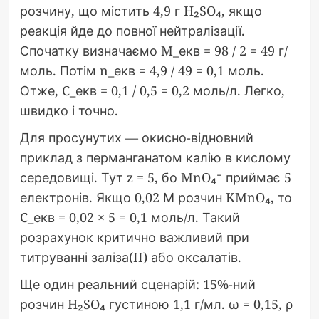
розчину, що містить 4,9 г H₂SO₄, якщо
реакція йде до повної нейтралізації.
Спочатку визначаємо M_екв = 98 / 2 = 49 г/
моль. Потім n_екв = 4,9 / 49 = 0,1 моль.
Отже, C_екв = 0,1 / 0,5 = 0,2 моль/л. Легко,
швидко і точно.
Для просунутих — окисно-відновний
приклад з перманганатом калію в кислому
середовищі. Тут z = 5, бо MnO₄⁻ приймає 5
електронів. Якщо 0,02 М розчин KMnO₄, то
C_екв = 0,02 × 5 = 0,1 моль/л. Такий
розрахунок критично важливий при
титруванні заліза(II) або оксалатів.
Ще один реальний сценарій: 15%-ний
розчин H₂SO₄ густиною 1,1 г/мл. ω = 0,15, ρ