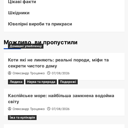
Цікаві факти
Шкідники
Ювелірні вироби та прикраси
Можливо, ви пропустили
Домашні улюбленці
Коти які не линяють: реальні породи, міфи та
секрети чистого дому
Олександр Троценко
07/08/2026
Людина
Наука та природа
Подорожі
Каспійське море: найбільша замкнена водойма
світу
Олександр Троценко
07/08/2026
Їжа та кулінарія