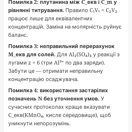
Помилка 2: плутанина між C_екв і C_m у
рівнянні титрування.
Правило C₁V₁ = C₂V₂
працює лише для еквівалентних
концентрацій. Заміна на молярність руйнує
баланс.
Помилка 3: неправильний перерахунок
M_екв для солей.
Для Al₂(SO₄)₃ у реакції з
лугами z = 6 (три Al³⁺ по два заряди).
Забути це — отримати неправильну
концентрацію осаджувача.
Помилка 4: використання застарілих
позначень N без уточнення умов.
У
сучасних протоколах краще вказувати
C_екв(KMnO₄, кисле середовище), щоб
уникнути непорозумінь.