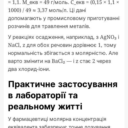
= 1,1. M_екв = 49 г/моль. C_екв = (0,15 × 1,1 ×
1000) / 49 ≈ 3,37 моль/л. Ці дані
допомагають у промисловому приготуванні
розчинів для травлення металів.
У реакціях осадження, наприклад, з AgNO₃ і
NaCl, z для обох речовин дорівнює 1, тому
нормальність збігається з молярністю. Але
варто змінити на BaCl₂ — і z стає 2 через
два хлорид-іони.
Практичне застосування
в лабораторії та
реальному житті
У фармацевтиці молярна концентрація
еквівалента забезпечує точне дозування