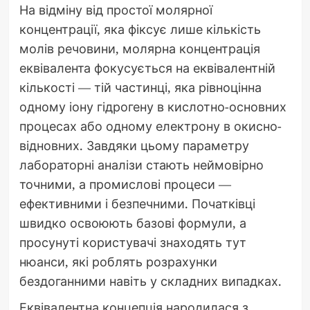
На відміну від простої молярної
концентрації, яка фіксує лише кількість
молів речовини, молярна концентрація
еквівалента фокусується на еквівалентній
кількості — тій частинці, яка рівноцінна
одному іону гідрогену в кислотно-основних
процесах або одному електрону в окисно-
відновних. Завдяки цьому параметру
лабораторні аналізи стають неймовірно
точними, а промислові процеси —
ефективними і безпечними. Початківці
швидко освоюють базові формули, а
просунуті користувачі знаходять тут
нюанси, які роблять розрахунки
бездоганними навіть у складних випадках.
Еквівалентна концепція народилася з