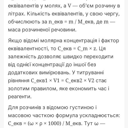
еквівалентів у молях, а V — об’єм розчину в
літрах. Кількість еквівалентів, у свою чергу,
обчислюють за n_екв = m / M_екв, де m —
маса розчиненої речовини.
Якщо відомі молярна концентрація і фактор
еквівалентності, то C_екв = C_m × z. Ця
залежність дозволяє швидко переходити
від однієї концентрації до іншої без
додаткових вимірювань. У титруванні
рівняння C_екв1 × V1 = C_екв2 × V2 стає
золотим правилом, яке економить час і
реагенти.
Для розчинів з відомою густиною і
масовою часткою формула ускладнюється:
C_екв = (ω × ρ × 1000) / M_екв. Тут ω —