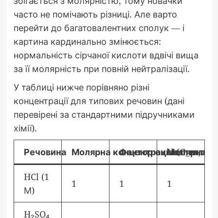
збігається з молярністю, тому новачки
часто не помічають різниці. Але варто
перейти до багатовалентних сполук — і
картина кардинально змінюється:
нормальність сірчаної кислоти вдвічі вища
за її молярність при повній нейтралізації.
У таблиці нижче порівняно різні
концентрації для типових речовин (дані
перевірені за стандартними підручниками
хімії).
Речовина
Молярна концентрація (C_m, мол
Фактор еквівалентност
Молярна ко
HCl (1
1
1
1
М)
H₂SO₄