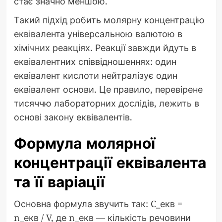
стає значно меншою.
Такий підхід робить молярну концентрацію
еквівалента універсальною валютою в
хімічних реакціях. Реакції завжди йдуть в
еквівалентних співвідношеннях: один
еквівалент кислоти нейтралізує один
еквівалент основи. Це правило, перевірене
тисяччю лабораторних дослідів, лежить в
основі закону еквівалентів.
Формула молярної
концентрації еквівалента
та її варіації
Основна формула звучить так: C_екв =
n_екв / V, де n_екв — кількість речовини