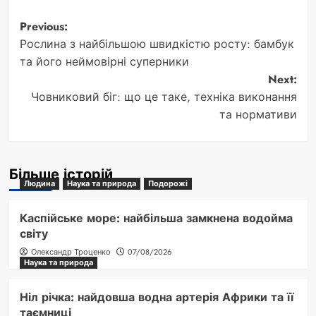
Post
Previous:
Рослина з найбільшою швидкістю росту: бамбук
navigation
та його неймовірні суперники
Next:
Човниковий біг: що це таке, техніка виконання
та нормативи
Більше історій
Людина
Наука та природа
Подорожі
Каспійське море: найбільша замкнена водойма
світу
Олександр Троценко
07/08/2026
Наука та природа
Ніл річка: найдовша водна артерія Африки та її
таємниці