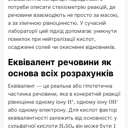
потреби описати стехіометрію реакцій, де
речовини взаємодіють не просто за масою,
а за хімічною рівноцінністю. У сучасній
лабораторії цей підхід допомагає уникнути
помилок при нейтралізації кислот,
осадженні солей чи окисненні відновників.
Еквівалент речовини як
основа всіх розрахунків
Еквівалент — це реальна або гіпотетична
частинка речовини, яка в конкретній реакції
рівноцінна одному іону H⁺, одному іону OH⁻
або одному електрону. Для кислот фактор
еквівалентності залежить від основності: у
сульфатної кислоти H₂SO₄ він може бути 1