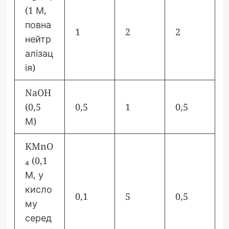
(1 М,
повна
1
2
2
нейтр
алізац
ія)
NaOH
(0,5
0,5
1
0,5
М)
KMnO
₄ (0,1
М, у
кисло
0,1
5
0,5
му
серед