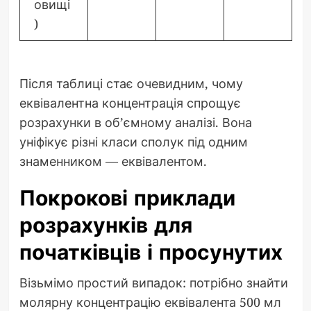
овищі
)
Після таблиці стає очевидним, чому
еквівалентна концентрація спрощує
розрахунки в об’ємному аналізі. Вона
уніфікує різні класи сполук під одним
знаменником — еквівалентом.
Покрокові приклади
розрахунків для
початківців і просунутих
Візьмімо простий випадок: потрібно знайти
молярну концентрацію еквівалента 500 мл