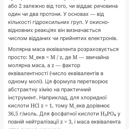
або 2 залежно від того, чи віддає речовина
один чи два протони. У основах — від
кількості гідроксильних груп. У окисно-
відновних реакціях він визначається
числом відданих чи прийнятих електронів.
Молярна маса еквівалента розраховується
просто: M_екв = M / z, де M — звичайна
молярна маса, а z — фактор
еквівалентності (число еквівалентів в
одному молі). Ця формула перетворює
абстрактну хімію на практичний
інструмент. Наприклад, для хлоридної
кислоти HCl z = 1, тому M_екв дорівнює
36,5 г/моль. Для фосфатної кислоти H₃PO₄ у
повній нейтралізації z = 3, і маса еквівалента