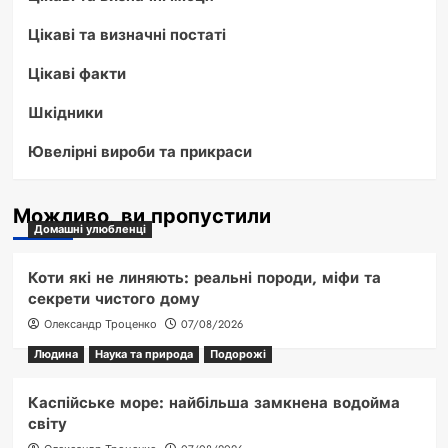
Цікаві та визначні постаті
Цікаві факти
Шкідники
Ювелірні вироби та прикраси
Можливо, ви пропустили
Домашні улюбленці
Коти які не линяють: реальні породи, міфи та
секрети чистого дому
Олександр Троценко
07/08/2026
Людина
Наука та природа
Подорожі
Каспійське море: найбільша замкнена водойма
світу