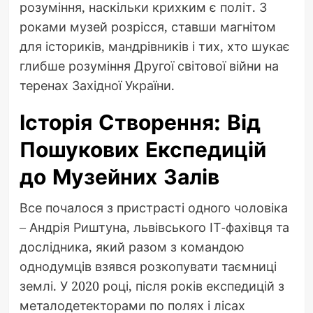
розуміння, наскільки крихким є політ. З
роками музей розрісся, ставши магнітом
для істориків, мандрівників і тих, хто шукає
глибше розуміння Другої світової війни на
теренах Західної України.
Історія Створення: Від
Пошукових Експедицій
до Музейних Залів
Все почалося з пристрасті одного чоловіка
– Андрія Риштуна, львівського ІТ-фахівця та
дослідника, який разом з командою
однодумців взявся розкопувати таємниці
землі. У 2020 році, після років експедицій з
металодетекторами по полях і лісах