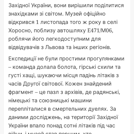
Західної України, вони вирішили поділитися
знахідками зі світом. Музей офіційно
відкрився 1 листопада того ж року в селі
Хоросно, поблизу автошляху E471/М06,
роблячи його легкодоступним для
відвідувачів з Львова та інших регіонів.
Експедиції не були простими прогулянками
– команда долала болота, гірські схили та
густі хащі, шукаючи місця падінь літаків з
часів Другої світової. Кожен знайдений
фрагмент – це пазл з архівів, де радянські,
німецькі та союзницькі машини
перепліталися в смертельних дуелях. За
даними досліджень, на території Західної
України впало понад сотні літаків під час
війни, і музей став першим, хто