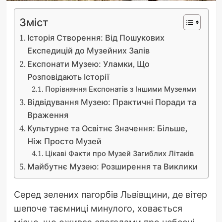
Зміст
Історія Створення: Від Пошукових
Експедицій до Музейних Залів
Експонати Музею: Уламки, Що
Розповідають Історії
Порівняння Експонатів з Іншими Музеями
Відвідування Музею: Практичні Поради та
Враження
Культурне та Освітнє Значення: Більше,
Ніж Просто Музей
Цікаві Факти про Музей Загиблих Літаків
Майбутнє Музею: Розширення та Виклики
Серед зелених пагорбів Львівщини, де вітер
шепоче таємниці минулого, ховається
місце, що оживає спогадами про небесні