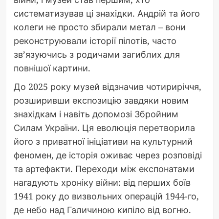
систематизував ці знахідки. Андрій та його
колеги не просто збирали метал – вони
реконструювали історії пілотів, часто
зв’язуючись з родичами загиблих для
повнішої картини.
До 2025 року музей відзначив чотириріччя,
розширивши експозицію завдяки новим
знахідкам і навіть допомозі Збройним
Силам України. Ця еволюція перетворила
його з приватної ініціативи на культурний
феномен, де історія оживає через розповіді
та артефакти. Переходи між експонатами
нагадують хроніку війни: від перших боїв
1941 року до визвольних операцій 1944-го,
де небо над Галичиною кипіло від вогню.