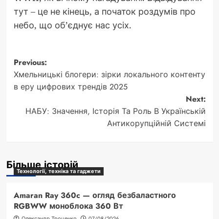
тут – це не кінець, а початок роздумів про
небо, що об’єднує нас усіх.
Post
Previous:
Хмельницькі блогери: зірки локального контенту
navigation
в еру цифрових трендів 2025
Next:
НАБУ: Значення, Історія Та Роль В Українській
Антикорупційній Системі
Більше історій
Технології, техніка та гаджети
Amaran Ray 360c — огляд безбаластного
RGBWW моноблока 360 Вт
Олександр Троценко
07/08/2026