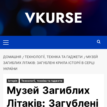
Перейти
до
VKURSE
вмісту
Основне
меню
ДОМАШНЯ
ТЕХНОЛОГІЇ, ТЕХНІКА ТА ГАДЖЕТИ
МУЗЕЙ
ЗАГИБЛИХ ЛІТАКІВ: ЗАГУБЛЕНІ КРИЛА ІСТОРІЇ В СЕРЦІ
УКРАЇНИ
Історія
Технології, техніка та гаджети
Музей Загиблих
Літаків: Загублені