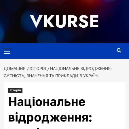
Перейти
до
VKURSE
вмісту
Основне
меню
ДОМАШНЯ
ІСТОРІЯ
НАЦІОНАЛЬНЕ ВІДРОДЖЕННЯ:
СУТНІСТЬ, ЗНАЧЕННЯ ТА ПРИКЛАДИ В УКРАЇНІ
Історія
Національне
відродження: