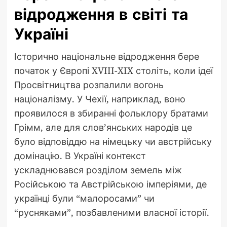
відродження в світі та
Україні
Історично національне відродження бере
початок у Європі XVIII-XIX століть, коли ідеї
Просвітництва розпалили вогонь
націоналізму. У Чехії, наприклад, воно
проявилося в збиранні фольклору братами
Грімм, але для слов’янських народів це
було відповіддю на німецьку чи австрійську
домінацію. В Україні контекст
ускладнювався розділом земель між
Російською та Австрійською імперіями, де
українці були “малоросами” чи
“русняками”, позбавленими власної історії.