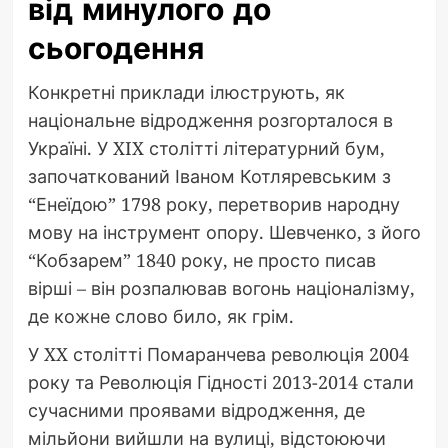
від минулого до
сьогодення
Конкретні приклади ілюструють, як
національне відродження розгорталося в
Україні. У XIX столітті літературний бум,
започаткований Іваном Котляревським з
“Енеїдою” 1798 року, перетворив народну
мову на інструмент опору. Шевченко, з його
“Кобзарем” 1840 року, не просто писав
вірші – він розпалював вогонь націоналізму,
де кожне слово било, як грім.
У XX столітті Помаранчева революція 2004
року та Революція Гідності 2013-2014 стали
сучасними проявами відродження, де
мільйони вийшли на вулиці, відстоюючи