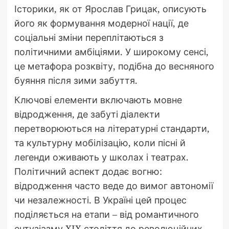
Історики, як от Ярослав Грицак, описують
його як формування модерної нації, де
соціальні зміни переплітаються з
політичними амбіціями. У широкому сенсі,
це метафора розквіту, подібна до весняного
буяння після зими забуття.
Ключові елементи включають мовне
відродження, де забуті діалекти
перетворюються на літературні стандарти,
та культурну мобілізацію, коли пісні й
легенди оживають у школах і театрах.
Політичний аспект додає вогню:
відродження часто веде до вимог автономії
чи незалежності. В Україні цей процес
поділяється на етапи – від романтичного
ентузіазму XIX століття до революційних