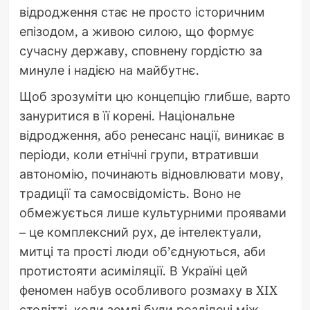
відродження стає не просто історичним
епізодом, а живою силою, що формує
сучасну державу, сповнену гордістю за
минуле і надією на майбутнє.
Щоб зрозуміти цю концепцію глибше, варто
зануритися в її корені. Національне
відродження, або ренесанс нації, виникає в
періоди, коли етнічні групи, втративши
автономію, починають відновлювати мову,
традиції та самосвідомість. Воно не
обмежується лише культурними проявами
– це комплексний рух, де інтелектуали,
митці та прості люди об’єднуються, аби
протистояти асиміляції. В Україні цей
феномен набув особливого розмаху в XIX
столітті, коли землі були розділені між