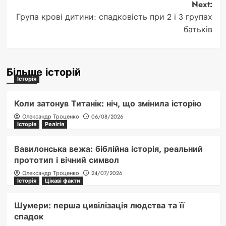
Next:
Група крові дитини: спадковість при 2 і 3 групах
батьків
Більше історій
Історія
Коли затонув Титанік: ніч, що змінила історію
Олександр Троценко
06/08/2026
Історія
Релігія
Вавилонська вежа: біблійна історія, реальний
прототип і вічний символ
Олександр Троценко
24/07/2026
Історія
Цікаві факти
Шумери: перша цивілізація людства та її
спадок