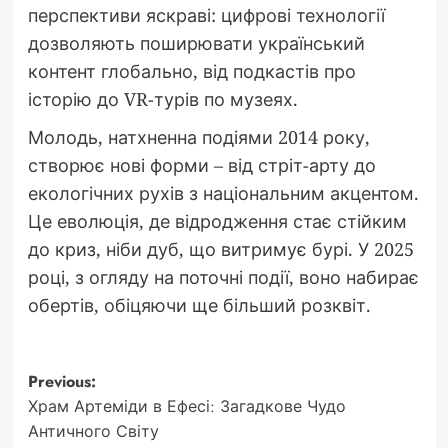
перспективи яскраві: цифрові технології
дозволяють поширювати український
контент глобально, від подкастів про
історію до VR-турів по музеях.
Молодь, натхненна подіями 2014 року,
створює нові форми – від стріт-арту до
екологічних рухів з національним акцентом.
Це еволюція, де відродження стає стійким
до криз, ніби дуб, що витримує бурі. У 2025
році, з огляду на поточні події, воно набирає
обертів, обіцяючи ще більший розквіт.
Post
Previous:
Храм Артеміди в Ефесі: Загадкове Чудо
navigation
Античного Світу