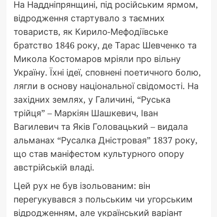
На Наддніпрянщині, під російським ярмом,
відродження стартувало з таємних
товариств, як Кирило-Мефодіївське
братство 1846 року, де Тарас Шевченко та
Микола Костомаров мріяли про вільну
Україну. Їхні ідеї, сповнені поетичного болю,
лягли в основу національної свідомості. На
західних землях, у Галичині, “Руська
трійця” – Маркіян Шашкевич, Іван
Вагилевич та Яків Головацький – видала
альманах “Русалка Дністровая” 1837 року,
що став маніфестом культурного опору
австрійській владі.
Цей рух не був ізольованим: він
перегукувався з польським чи угорським
відродженням, але український варіант