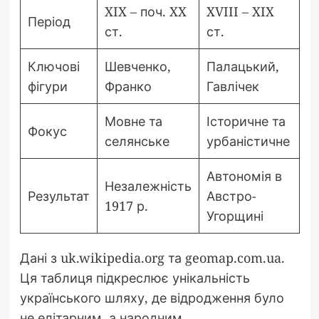
XIX – поч. XX
XVIII – XIX
Період
ст.
ст.
Ключові
Шевченко,
Палацький,
фігури
Франко
Гавлічек
Мовне та
Історичне та
Фокус
селянське
урбаністичне
Автономія в
Незалежність
Результат
Австро-
1917 р.
Угорщині
Дані з uk.wikipedia.org та geomap.com.ua.
Ця таблиця підкреслює унікальність
українського шляху, де відродження було
не елітарним, а народним.