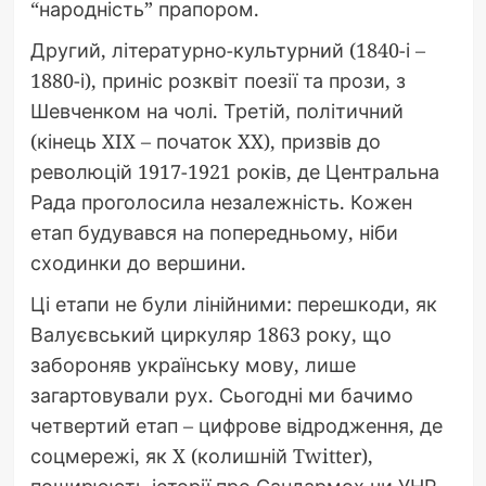
“народність” прапором.
Другий, літературно-культурний (1840-і –
1880-і), приніс розквіт поезії та прози, з
Шевченком на чолі. Третій, політичний
(кінець XIX – початок XX), призвів до
революцій 1917-1921 років, де Центральна
Рада проголосила незалежність. Кожен
етап будувався на попередньому, ніби
сходинки до вершини.
Ці етапи не були лінійними: перешкоди, як
Валуєвський циркуляр 1863 року, що
забороняв українську мову, лише
загартовували рух. Сьогодні ми бачимо
четвертий етап – цифрове відродження, де
соцмережі, як X (колишній Twitter),
поширюють історії про Сандармох чи УНР.