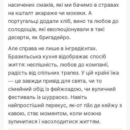
насичених смаків, які ми бачимо в стравах
на кшталт акараже чи мокеки. А
португальці додали хліб, вино та любов до
солодощів, які еволюціонували в такі
десерти, як бригадейро.
Але справа не лише в інгредієнтах.
Бразильська кухня відображає спосіб
життя: неспішність, любов до компанії,
радість від спільних трапез. У цій країні їжа
— це завжди привід для свята, чи то
сімейний обід із фейжоадою, чи вуличний
фестиваль із шурраско. Навіть
найпростіший перекус, як-от пão де кейжу з
кавою, стає моментом, коли можна
зупинитися і насолодитися життям.