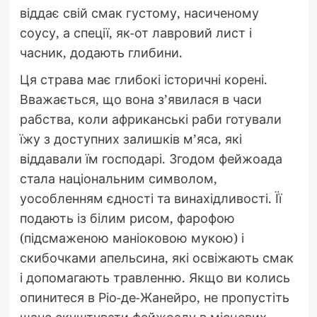
віддає свій смак густому, насиченому
соусу, а спеції, як-от лавровий лист і
часник, додають глибини.
Ця страва має глибокі історичні корені.
Вважається, що вона з’явилася в часи
рабства, коли африканські раби готували
їжу з доступних залишків м’яса, які
віддавали їм господарі. Згодом фейжоада
стала національним символом,
уособленням єдності та винахідливості. Її
подають із білим рисом, фарофою
(підсмаженою маніоковою мукою) і
скибочками апельсина, які освіжають смак
і допомагають травленню. Якщо ви колись
опинитеся в Ріо-де-Жанейро, не пропустіть
шанс скуштувати фейжоаду в місцевих