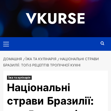
Перейти
до
VKURSE
вмісту
Основне
меню
ДОМАШНЯ
ЇЖА ТА КУЛІНАРІЯ
НАЦІОНАЛЬНІ СТРАВИ
БРАЗИЛІЇ: ТОП-5 РЕЦЕПТІВ ТРОПІЧНОЇ КУХНІ
Їжа та кулінарія
Національні
страви Бразилії: