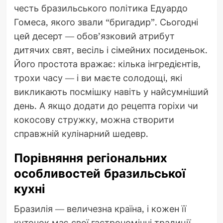
честь бразильського політика Едуардо
Гомеса, якого звали “бригадир”. Сьогодні
цей десерт — обов’язковий атрибут
дитячих свят, весіль і сімейних посиденьок.
Його простота вражає: кілька інгредієнтів,
трохи часу — і ви маєте солодощі, які
викликають посмішку навіть у найсумніший
день. А якщо додати до рецепта горіхи чи
кокосову стружку, можна створити
справжній кулінарний шедевр.
Порівняння регіональних
особливостей бразильської
кухні
Бразилія — величезна країна, і кожен її
куточок має свої гастрономічні традиції.