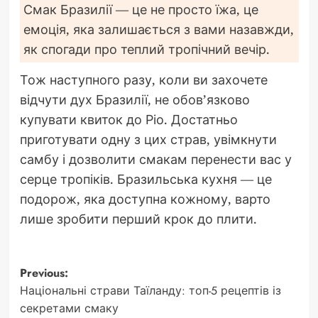
Смак Бразилії — це не просто їжа, це
емоція, яка залишається з вами назавжди,
як спогади про теплий тропічний вечір.
Тож наступного разу, коли ви захочете
відчути дух Бразилії, не обов’язково
купувати квиток до Ріо. Достатньо
приготувати одну з цих страв, увімкнути
самбу і дозволити смакам перенести вас у
серце тропіків. Бразильська кухня — це
подорож, яка доступна кожному, варто
лише зробити перший крок до плити.
Post
Previous:
Національні страви Таїланду: топ-5 рецептів із
navigation
секретами смаку