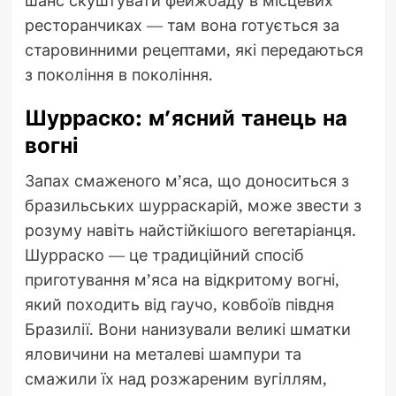
ресторанчиках — там вона готується за
старовинними рецептами, які передаються
з покоління в покоління.
Шурраско: м’ясний танець на
вогні
Запах смаженого м’яса, що доноситься з
бразильських шурраскарій, може звести з
розуму навіть найстійкішого вегетаріанця.
Шурраско — це традиційний спосіб
приготування м’яса на відкритому вогні,
який походить від гаучо, ковбоїв півдня
Бразилії. Вони нанизували великі шматки
яловичини на металеві шампури та
смажили їх над розжареним вугіллям,