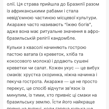
олії. Ця страва прийшла до Бразилії разом
із африканськими рабами і стала
невід’ємною частиною місцевої культури.
Акараже часто називають “їжею богів”,
адже вона має ритуальне значення в афро-
бразильській релігії кандомбле.
Кульки з квасолі начиняють гострою
пастою ватапа (з креветок, хліба та
кокосового молока) і додають сушені
креветки чи салат. Кожен укус — це вибух
смаків: хрустка скоринка, ніжна начинка і
пекуча гострота. Акараже — це не просто
перекус, це спосіб відчути зв’язок із
минулим, із тими, хто привніс ці смаки на
бразильську землю. Їсти його найкраще
прямо на вулиці, коли гаряча кулька ще