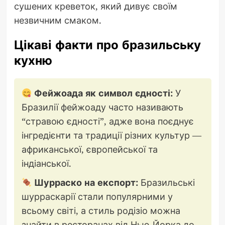
сушених креветок, який дивує своїм
незвичним смаком.
Цікаві факти про бразильську
кухню
Фейжоада як символ єдності:
У
Бразилії фейжоаду часто називають
“стравою єдності”, адже вона поєднує
інгредієнти та традиції різних культур —
африканської, європейської та
індіанської.
Шурраско на експорт:
Бразильські
шурраскарії стали популярними у
всьому світі, а стиль родізіо можна
знайти в ресторанах від Нью-Йорка до