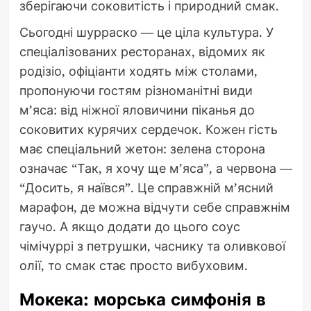
зберігаючи соковитість і природний смак.
Сьогодні шурраско — це ціла культура. У
спеціалізованих ресторанах, відомих як
родізіо, офіціанти ходять між столами,
пропонуючи гостям різноманітні види
м’яса: від ніжної яловичини піканья до
соковитих курячих сердечок. Кожен гість
має спеціальний жетон: зелена сторона
означає “Так, я хочу ще м’яса”, а червона —
“Досить, я наївся”. Це справжній м’ясний
марафон, де можна відчути себе справжнім
гаучо. А якщо додати до цього соус
чімічуррі з петрушки, часнику та оливкової
олії, то смак стає просто вибуховим.
Мокека: морська симфонія в