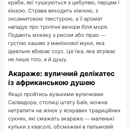
краби, які тушкуються з цибулею, перцем і
кінзою. Страва виходить ніжною, з
оксамитовою текстурою, а її аромат
нагадує про тропічні вечори біля моря.
Подають мокеку з рисом або пірао —
густою кашею з маніокової муки, яка
ідеально вбирає соус. Це їжа, яка зігріває
не лише тіло, а й душу.
Акараже: вуличний делікатес
із африканською душею
Якщо пройтись вузькими вуличками
Салвадора, столиці штату Баїя, можна
натрапити на жінок у яскравих традиційних
сукнях, які смажать акараже — маленькі
кульки з квасолі, обсмажені в пальмовій