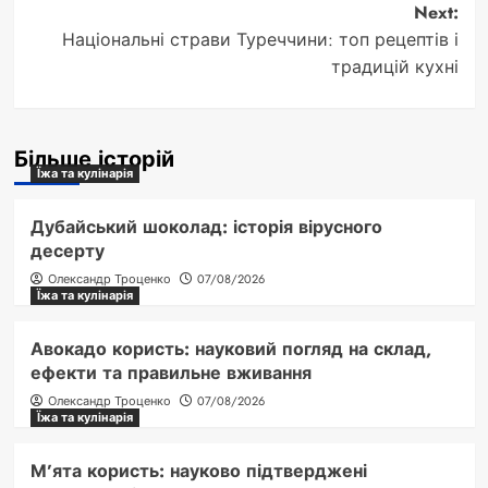
Next:
Національні страви Туреччини: топ рецептів і
традицій кухні
Більше історій
Їжа та кулінарія
Дубайський шоколад: історія вірусного
десерту
Олександр Троценко
07/08/2026
Їжа та кулінарія
Авокадо користь: науковий погляд на склад,
ефекти та правильне вживання
Олександр Троценко
07/08/2026
Їжа та кулінарія
М’ята користь: науково підтверджені