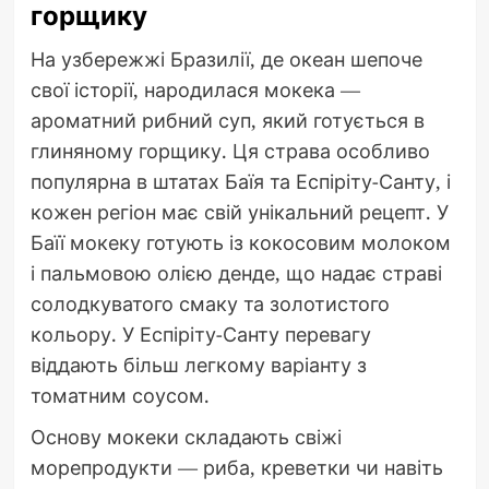
горщику
На узбережжі Бразилії, де океан шепоче
свої історії, народилася мокека —
ароматний рибний суп, який готується в
глиняному горщику. Ця страва особливо
популярна в штатах Баїя та Еспіріту-Санту, і
кожен регіон має свій унікальний рецепт. У
Баїї мокеку готують із кокосовим молоком
і пальмовою олією денде, що надає страві
солодкуватого смаку та золотистого
кольору. У Еспіріту-Санту перевагу
віддають більш легкому варіанту з
томатним соусом.
Основу мокеки складають свіжі
морепродукти — риба, креветки чи навіть