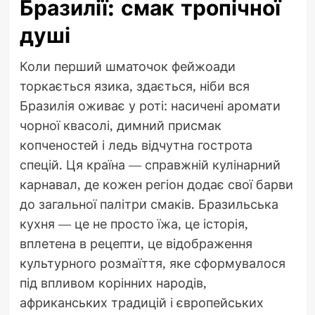
Бразилії: смак тропічної
душі
Коли перший шматочок фейжоади
торкається язика, здається, ніби вся
Бразилія оживає у роті: насичені аромати
чорної квасолі, димний присмак
копченостей і ледь відчутна гострота
спецій. Ця країна — справжній кулінарний
карнавал, де кожен регіон додає свої барви
до загальної палітри смаків. Бразильська
кухня — це не просто їжа, це історія,
вплетена в рецепти, це відображення
культурного розмаїття, яке сформувалося
під впливом корінних народів,
африканських традицій і європейських