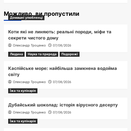
Можливо, ви пропустили
Домашні улюбленці
Коти які не линяють: реальні породи, міфи та
секрети чистого дому
Олександр Троценко
07/08/2026
Людина
Наука та природа
Подорожі
Каспійське море: найбільша замкнена водойма
світу
Олександр Троценко
07/08/2026
Їжа та кулінарія
Дубайський шоколад: історія вірусного десерту
Олександр Троценко
07/08/2026
Їжа та кулінарія