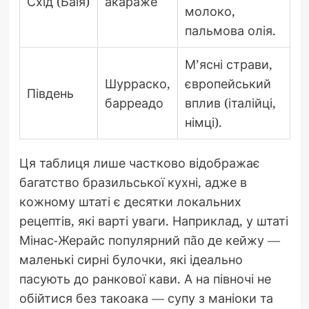
Схід (Баїя)
акараже
молоко,
пальмова олія.
М’ясні страви,
Шурраско,
європейський
Південь
барреадо
вплив (італійці,
німці).
Ця таблиця лише частково відображає
багатство бразильської кухні, адже в
кожному штаті є десятки локальних
рецептів, які варті уваги. Наприклад, у штаті
Мінас-Жерайс популярний пão де кейжу —
маленькі сирні булочки, які ідеально
пасують до ранкової кави. А на півночі не
обійтися без такоака — супу з маніоки та