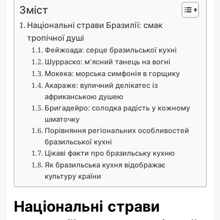
Зміст
Національні страви Бразилії: смак
тропічної душі
Фейжоада: серце бразильської кухні
Шурраско: м’ясний танець на вогні
Мокека: морська симфонія в горщику
Акараже: вуличний делікатес із
африканською душею
Бригадейро: солодка радість у кожному
шматочку
Порівняння регіональних особливостей
бразильської кухні
Цікаві факти про бразильську кухню
Як бразильська кухня відображає
культуру країни
Національні страви