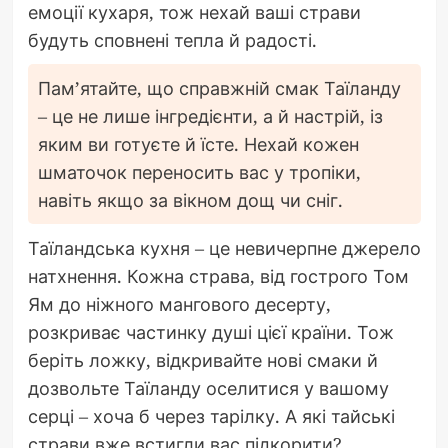
емоції кухаря, тож нехай ваші страви
будуть сповнені тепла й радості.
Пам’ятайте, що справжній смак Таїланду
– це не лише інгредієнти, а й настрій, із
яким ви готуєте й їсте. Нехай кожен
шматочок переносить вас у тропіки,
навіть якщо за вікном дощ чи сніг.
Таїландська кухня – це невичерпне джерело
натхнення. Кожна страва, від гострого Том
Ям до ніжного мангового десерту,
розкриває частинку душі цієї країни. Тож
беріть ложку, відкривайте нові смаки й
дозвольте Таїланду оселитися у вашому
серці – хоча б через тарілку. А які тайські
страви вже встигли вас підкорити?