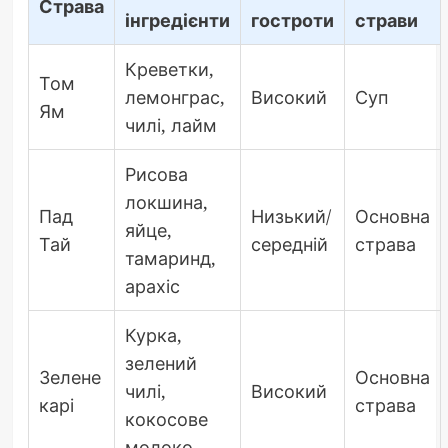
Страва
інгредієнти
гостроти
страви
Креветки,
Том
лемонграс,
Високий
Суп
Ям
чилі, лайм
Рисова
локшина,
Пад
Низький/
Основна
яйце,
Тай
середній
страва
тамаринд,
арахіс
Курка,
зелений
Зелене
Основна
чилі,
Високий
карі
страва
кокосове
молоко