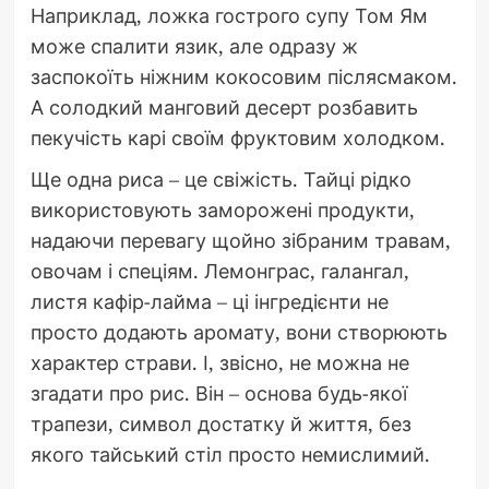
Наприклад, ложка гострого супу Том Ям
може спалити язик, але одразу ж
заспокоїть ніжним кокосовим післясмаком.
А солодкий манговий десерт розбавить
пекучість карі своїм фруктовим холодком.
Ще одна риса – це свіжість. Тайці рідко
використовують заморожені продукти,
надаючи перевагу щойно зібраним травам,
овочам і спеціям. Лемонграс, галангал,
листя кафір-лайма – ці інгредієнти не
просто додають аромату, вони створюють
характер страви. І, звісно, не можна не
згадати про рис. Він – основа будь-якої
трапези, символ достатку й життя, без
якого тайський стіл просто немислимий.