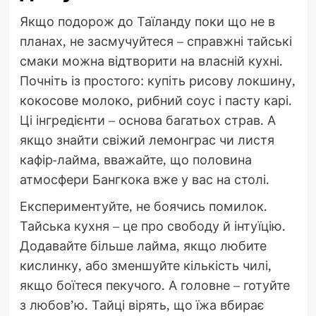
Якщо подорож до Таїланду поки що не в
планах, не засмучуйтеся – справжні тайські
смаки можна відтворити на власній кухні.
Почніть із простого: купіть рисову локшину,
кокосове молоко, рибний соус і пасту карі.
Ці інгредієнти – основа багатьох страв. А
якщо знайти свіжий лемонграс чи листя
кафір-лайма, вважайте, що половина
атмосфери Бангкока вже у вас на столі.
Експериментуйте, не боячись помилок.
Тайська кухня – це про свободу й інтуїцію.
Додавайте більше лайма, якщо любите
кислинку, або зменшуйте кількість чилі,
якщо боїтеся пекучого. А головне – готуйте
з любов’ю. Тайці вірять, що їжа вбирає