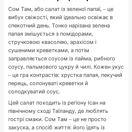
Сом Там, або салат із зеленої папаї, – це
вибух свіжості, який ідеально освіжає в
спекотний день. Тонко нарізана зелена
папая змішується з помідорами,
стручковою квасолею, арахісом і
сушеними креветками, а потім
заправляється соусом із лайма, рибного
соусу, пальмового цукру й чилі. Кожен укус
– це гра контрастів: хрустка папая, пекучий
перець, солонуваті креветки й
солодкуватий соус.
Цей салат походить із регіону Ісан на
північному сході Таїланду, де люблять
гострі смаки. Сом Там – це не просто
закуска, а спосіб життя: його їдять із