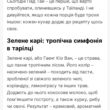
Сьогодні Пад Тай – це перше, що варто
спробувати, опинившись у Таїланді. І не
дивуйтеся, якщо кожна порція буде трохи
іншою: кожен кухар додає до рецепту щось
своє.
Зелене карі: тропічна симфонія
в тарілці
Зелене карі, або Гаенг Кіо Ван, – це страва,
що пахне тропічним лісом. Його колір –
насичено-зелений – походить від пасти,
зробленої зі свіжого зеленого чилі,
коріандру, лемонграсу та інших трав.
Додають до нього кокосове молоко, щоб
пом’якшити гостроту, а також курку, рибу
чи овочі. Результат – кремовий, ароматний