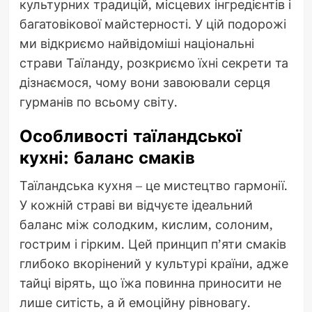
культурних традицій, місцевих інгредієнтів і
багатовікової майстерності. У цій подорожі
ми відкриємо найвідоміші національні
страви Таїланду, розкриємо їхні секрети та
дізнаємося, чому вони завоювали серця
гурманів по всьому світу.
Особливості таїландської
кухні: баланс смаків
Таїландська кухня – це мистецтво гармонії.
У кожній страві ви відчуєте ідеальний
баланс між солодким, кислим, солоним,
гострим і гірким. Цей принцип п’яти смаків
глибоко вкорінений у культурі країни, адже
тайці вірять, що їжа повинна приносити не
лише ситість, а й емоційну рівновагу.