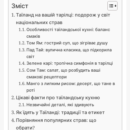
Зміст
Таїланд на вашій тарілці: подорож у світ
національних страв
Особливості таїландської кухні: баланс
смаків
Том Ям: гострий суп, що зігріває душу
Пад Тай: вулична класика, що підкорила
світ
Зелене карі: тропічна симфонія в тарілці
Сом Там: салат, що розбудить ваші
смакові рецептори
Манго з липким рисом: десерт, що тане в
роті
Цікаві факти про таїландську кухню
Незвичайні деталі, які здивують
Як їдять у Таїланді: традиції та етикет
Порівняння популярних страв: що
обрати?