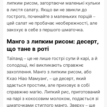
липким рисом, загортаючи маленькі кульки
в листя салату. Якщо ви не звикли до
гострого, починайте з маленьких порцій –
цей салат не пробачає необережності, але
закохує в себе з першого шматочка.
Манго з липким рисом: десерт,
що тане в роті
Таїланд – це не лише гострі супи й карі, а й
солодощі, які викликають справжнє
захоплення. Манго з липким рисом, або
Кхао Ніао Мамуанг, – це десерт, який
здається простим, але приховує в собі
справжню магію. Липкий рис, приготований
на парі з кокосовим молоком, подається зі
шматочками стиглого манго. Зверху – ще