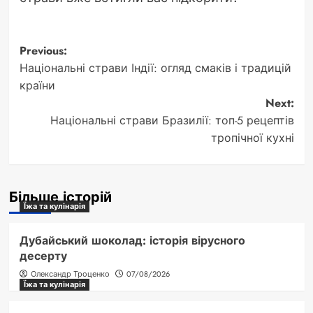
Post
Previous:
Національні страви Індії: огляд смаків і традицій
navigation
країни
Next:
Національні страви Бразилії: топ-5 рецептів
тропічної кухні
Більше історій
Їжа та кулінарія
Дубайський шоколад: історія вірусного
десерту
Олександр Троценко
07/08/2026
Їжа та кулінарія