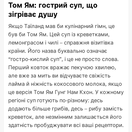
Том Ям: гострий суп, що
зігріває душу
Якщо Таїланд мав би кулінарний гімн, це
був би Том Ям. Цей суп із креветками,
лемонграсом і чилі – справжня візитівка
країни. Його назва буквально означає
“гостро-кислий суп”, і це не просто слова.
Перший ковток вражає пекучою хвилею,
але вже за мить ви відчуваєте свіжість
лайма й ніжність кокосового молока, якщо
це версія Том Ям Гунг Нам Кхон. У кожному
регіоні суп готують по-різному: десь
додають більше грибів, десь – рибу замість
креветок, але незмінним залишається його
здатність пробуджувати всі ваші рецептори.