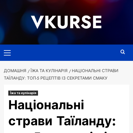
Перейти
до
VKURSE
вмісту
Основне
меню
ДОМАШНЯ
ЇЖА ТА КУЛІНАРІЯ
НАЦІОНАЛЬНІ СТРАВИ
ТАЇЛАНДУ: ТОП-5 РЕЦЕПТІВ ІЗ СЕКРЕТАМИ СМАКУ
Їжа та кулінарія
Національні
страви Таїланду: