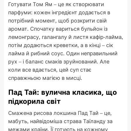
Готувати Том Ям – це як створювати
парфуми: кожен інгредієнт додається в
потрібний момент, щоб розкрити свій
аромат. Спочатку вариться бульйон із
лемонграсу, галангалу й листя кафір-лайма,
потім додаються креветки, а в кінці – сік
лайма й рибний соус. Один неправильний
рух – і баланс смаків зруйнований. Але
коли все вдається, цей суп стає
справжньою магією в мисці.
Пад Тай: вулична класика, що
підкорила світ
Смажена рисова локшина Пад Тай – це,
мабуть, найвідоміша страва Таїланду за
межами країни. Її готують на кожному