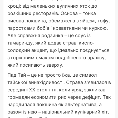
кроці: від маленьких вуличних яток до
розкішних ресторанів. Основа – тонка
рисова локшина, обсмажена з яйцем, тофу,
паростками бобів і креветками чи куркою.
Але справжня родзинка – це соус із
тамаринду, який додає страві кисло-
солодкий акцент, що ідеально поєднується
з горіховим смаком подрібненого арахісу,
який посипають зверху.
Пад Тай – це не просто їжа, це символ
тайської винахідливості. Страва з’явилася в
середині XX століття, коли уряд закликав
громадян економити рис через дефіцит. Так
народилася локшина як альтернатива, а
разом із нею – національний кулінарний хіт.