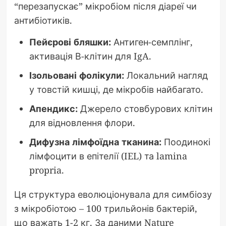
“перезапускає” мікробіом після діареї чи
антибіотиків.
Пейєрові бляшки:
Антиген-семплінг,
активація В-клітин для IgA.
Ізольовані фолікули:
Локальний нагляд
у товстій кишці, де мікробів найбагато.
Апендикс:
Джерело стовбурових клітин
для відновлення флори.
Дифузна лімфоїдна тканина:
Поодинокі
лімфоцити в епітелії (IEL) та lamina
propria.
Ця структура еволюціонувала для симбіозу
з мікробіотою – 100 трильйонів бактерій,
що важать 1-2 кг. За даними Nature