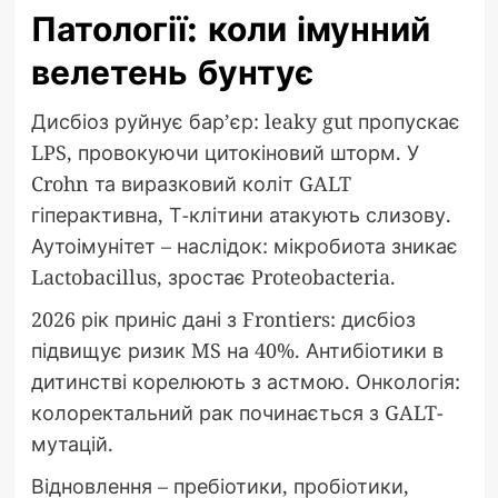
Патології: коли імунний
велетень бунтує
Дисбіоз руйнує бар’єр: leaky gut пропускає
LPS, провокуючи цитокіновий шторм. У
Crohn та виразковий коліт GALT
гіперактивна, Т-клітини атакують слизову.
Аутоімунітет – наслідок: мікробиота зникає
Lactobacillus, зростає Proteobacteria.
2026 рік приніс дані з Frontiers: дисбіоз
підвищує ризик MS на 40%. Антибіотики в
дитинстві корелюють з астмою. Онкологія:
колоректальний рак починається з GALT-
мутацій.
Відновлення – пребіотики, пробіотики,