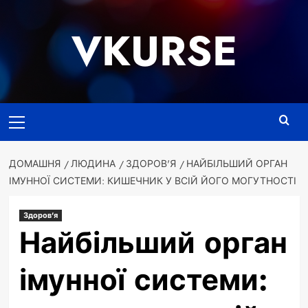
Перейти
до
VKURSE
вмісту
Основне
меню
ДОМАШНЯ
ЛЮДИНА
ЗДОРОВ'Я
НАЙБІЛЬШИЙ ОРГАН
ІМУННОЇ СИСТЕМИ: КИШЕЧНИК У ВСІЙ ЙОГО МОГУТНОСТІ
Здоров'я
Найбільший орган
імунної системи: