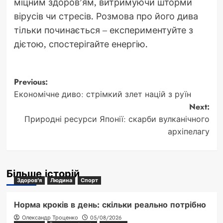
міцним здоров’ям, витримуючи шторми
вірусів чи стресів. Розмова про його дива
тільки починається – експериментуйте з
дієтою, спостерігайте енергію.
Post
Previous:
Економічне диво: стрімкий злет націй з руїн
navigation
Next:
Природні ресурси Японії: скарби вулканічного
архіпелагу
Більше історій
Здоров'я
Людина
Спорт
Норма кроків в день: скільки реально потрібно
Олександр Троценко
05/08/2026