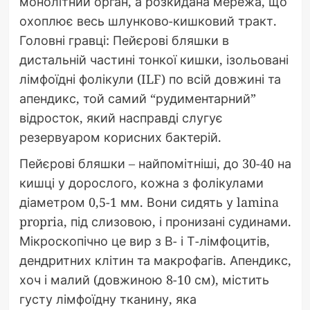
монолітний орган, а розкидана мережа, що
охоплює весь шлунково-кишковий тракт.
Головні гравці: Пейєрові бляшки в
дистальній частині тонкої кишки, ізольовані
лімфоїдні фолікули (ILF) по всій довжині та
апендикс, той самий “рудиментарний”
відросток, який насправді слугує
резервуаром корисних бактерій.
Пейєрові бляшки – найпомітніші, до 30-40 на
кишці у дорослого, кожна з фолікулами
діаметром 0,5-1 мм. Вони сидять у lamina
propria, під слизовою, і пронизані судинами.
Мікроскопічно це вир з В- і Т-лімфоцитів,
дендритних клітин та макрофагів. Апендикс,
хоч і малий (довжиною 8-10 см), містить
густу лімфоїдну тканину, яка