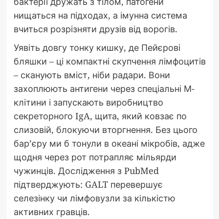
бактерії дружать з тілом, патогени
нищаться на підходах, а імунна система
вчиться розрізняти друзів від ворогів.
Уявіть довгу тонку кишку, де Пейєрові
бляшки – ці компактні скупчення лімфоцитів
– сканують вміст, ніби радари. Вони
захоплюють антигени через спеціальні М-
клітини і запускають виробництво
секреторного IgA, щита, який ковзає по
слизовій, блокуючи вторгнення. Без цього
бар’єру ми б тонули в океані мікробів, адже
щодня через рот потрапляє мільярди
чужинців. Дослідження з PubMed
підтверджують: GALT перевершує
селезінку чи лімфовузли за кількістю
активних гравців.