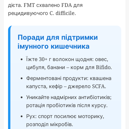
дієта. FMT схвалено FDA для
рецидивуючого C. difficile.
Поради для підтримки
імунного кишечника
Їжте 30+ г волокон щодня: овес,
цибуля, банани – корм для Bifido.
Ферментовані продукти: квашена
капуста, кефір – джерело SCFA.
Уникайте надмірних антибіотиків;
ротація пробіотиків після курсу.
Рух: спорт посилює моторику,
розподіл мікробів.