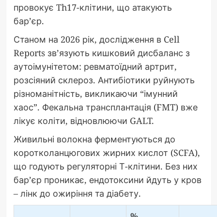
провокує Th17-клітини, що атакують
бар’єр.
Станом на 2026 рік, дослідження в Cell
Reports зв’язують кишковий дисбаланс з
аутоімунітетом: ревматоїдний артрит,
розсіяний склероз. Антибіотики руйнують
різноманітність, викликаючи “імунний
хаос”. Фекальна трансплантація (FMT) вже
лікує коліти, відновлюючи GALT.
Живильні волокна ферментуються до
коротколанцюгових жирних кислот (SCFA),
що годують регуляторні Т-клітини. Без них
бар’єр проникає, ендотоксини йдуть у кров
– лінк до ожиріння та діабету.
%