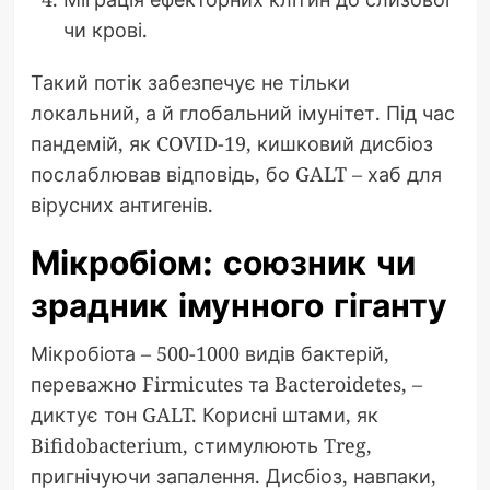
чи крові.
Такий потік забезпечує не тільки
локальний, а й глобальний імунітет. Під час
пандемій, як COVID-19, кишковий дисбіоз
послаблював відповідь, бо GALT – хаб для
вірусних антигенів.
Мікробіом: союзник чи
зрадник імунного гіганту
Мікробіота – 500-1000 видів бактерій,
переважно Firmicutes та Bacteroidetes, –
диктує тон GALT. Корисні штами, як
Bifidobacterium, стимулюють Treg,
пригнічуючи запалення. Дисбіоз, навпаки,