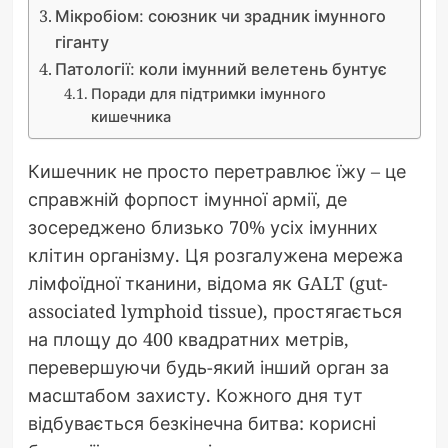
Мікробіом: союзник чи зрадник імунного
гіганту
Патології: коли імунний велетень бунтує
Поради для підтримки імунного
кишечника
Кишечник не просто перетравлює їжу – це
справжній форпост імунної армії, де
зосереджено близько 70% усіх імунних
клітин організму. Ця розгалужена мережа
лімфоїдної тканини, відома як GALT (gut-
associated lymphoid tissue), простягається
на площу до 400 квадратних метрів,
перевершуючи будь-який інший орган за
масштабом захисту. Кожного дня тут
відбувається безкінечна битва: корисні