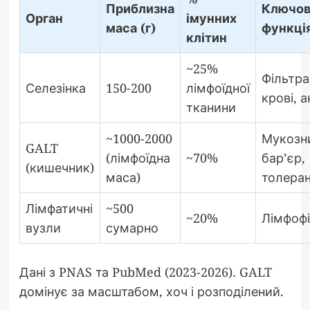
Приблизна
Ключов
Орган
імунних
маса (г)
функці
клітин
~25%
Фільтра
Селезінка
150-200
лімфоїдної
крові, а
тканини
~1000-2000
Мукозн
GALT
(лімфоїдна
~70%
бар’єр,
(кишечник)
маса)
толеран
Лімфатичні
~500
~20%
Лімфофі
вузли
сумарно
Дані з PNAS та PubMed (2023-2026). GALT
домінує за масштабом, хоч і розподілений.