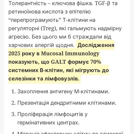
Толерантність – ключова фішка. TGF-β та
ретиноїнова кислота з епітелію
“перепрограмують” Т-клітини на
регуляторні (Treg), які гальмують надмірну
агресію. Без цього ми б страждали від
харчових алергій щодня.
Дослідження
2025 року в Mucosal Immunology
показують, що GALT формує 70%
системних В-клітин, які мігрують до
селезінки та лімфовузлів.
Захоплення антигену М-клітинами.
Презентація дендритними клітинами.
Проліферація лімфоцитів у
гермінативних центрах.
Міграція ефекторних клітин до слизової