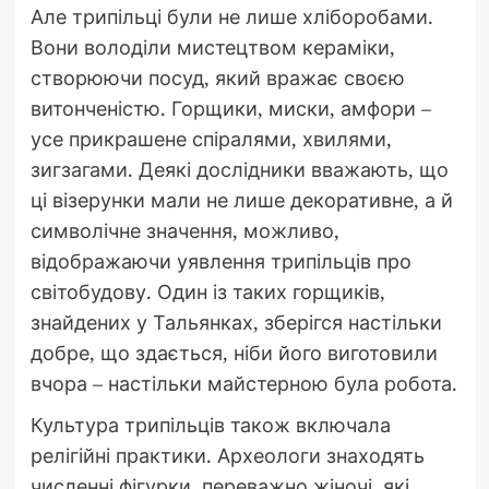
Але трипільці були не лише хліборобами.
Вони володіли мистецтвом кераміки,
створюючи посуд, який вражає своєю
витонченістю. Горщики, миски, амфори –
усе прикрашене спіралями, хвилями,
зигзагами. Деякі дослідники вважають, що
ці візерунки мали не лише декоративне, а й
символічне значення, можливо,
відображаючи уявлення трипільців про
світобудову. Один із таких горщиків,
знайдених у Тальянках, зберігся настільки
добре, що здається, ніби його виготовили
вчора – настільки майстерною була робота.
Культура трипільців також включала
релігійні практики. Археологи знаходять
численні фігурки, переважно жіночі, які,