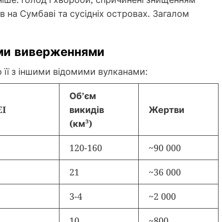
в на Сумбаві та сусідніх островах. Загалом
ими виверженнями
 її з іншими відомими вулканами:
Об’єм
EI
викидів
Жертви
(км³)
120-160
~90 000
21
~36 000
3-4
~2 000
10
~800