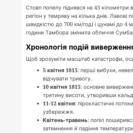
Стовп попелу піднявся на 43 кілометри
регіон у темряву на кілька днів. Лавові по
швидкістю до 700 км/год) і цунамі до 4 
години Тамбора змінила обличчя Сумба
Хронологія подій виверженн
Щоб зрозуміти масштаб катастрофи, ось 
5 квітня 1815
: перші вибухи, нев
відчувати тривогу.
10 квітня 1815
: основне вивержен
третину висоти, утворивши кальд
11-12 квітня
: пірокластичні поток
узбережжя.
Квітень-травень
: попіл поширивс
затемнення й падіння температури