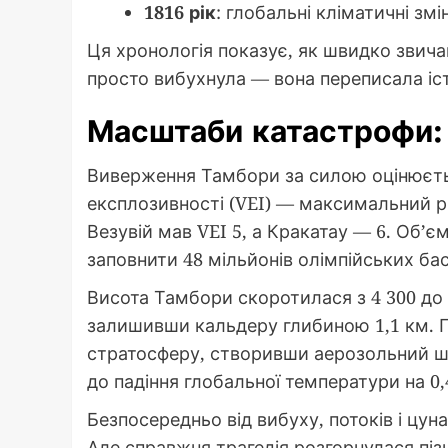
1816 рік
: глобальні кліматичні змін
Ця хронологія показує, як швидко звич
просто вибухнула — вона переписала істо
Масштаби катастрофи:
Виверження Тамбори за силою оцінюється
експлозивності (VEI) — максимальний рів
Везувій мав VEI 5, а Кракатау — 6. Об’є
заповнити 48 мільйонів олімпійських бас
Висота Тамбори скоротилася з 4 300 до 2 
залишивши кальдеру глибиною 1,1 км. Поп
стратосферу, створивши аерозольний ша
до падіння глобальної температури на 0,4
Безпосередньо від вибуху, потоків і цун
Але справжня трагедія розгорнулася піз