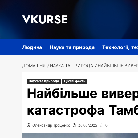
Перейти
до
VKURSE
вмісту
Людина
Наука та природа
Технології, т
ДОМАШНЯ
НАУКА ТА ПРИРОДА
НАЙБІЛЬШЕ ВИВЕ
Наука та природа
Цікаві факти
Найбільше виве
катастрофа Там
Олександр Троценко
26/03/2025
0