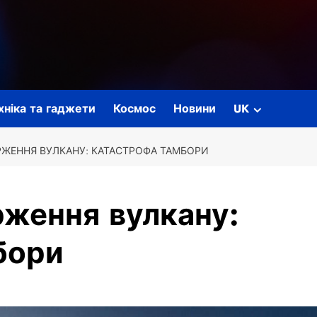
ехніка та гаджети
Космос
Новини
UK
РЖЕННЯ ВУЛКАНУ: КАТАСТРОФА ТАМБОРИ
рження вулкану:
бори