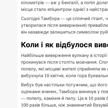
кілометрів — аж у Бенгалії, а попіл доле
місце стало епіцентром однієї з найстр
Сьогодні Тамбора — це сплячий гігант, 
утворилася після виверження) приваблює
він назавжди залишиться символом руйн
Коли і як відбулося в
Найбільше виверження вулкану в історії
прокинувся після століть мовчання. Спо
попелу, які місцеві жителі сприйняли я
вибухнула 10 квітня, коли гора букваль
Вибух був настільки потужним, що його
оцінками вчених, Тамбора викинув у пові
— попелу, каміння й пилу. Це в 10 разів 
100 разів більше, ніж знаменитий Везувій 