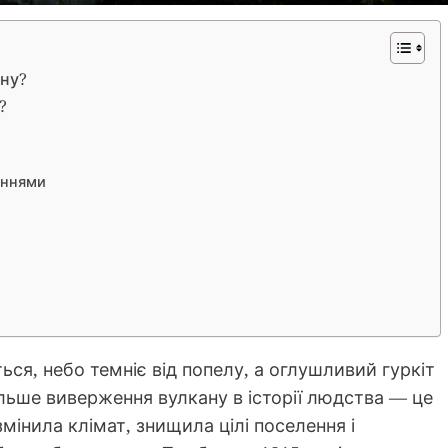
ану?
?
еннями
ься, небо темніє від попелу, а оглушливий гуркіт
ільше виверження вулкану в історії людства — це
змінила клімат, знищила цілі поселення і