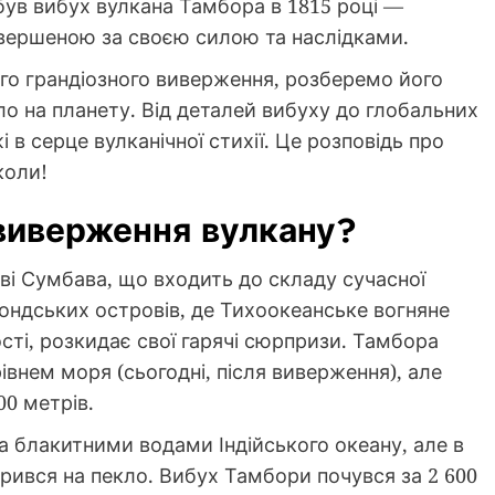
 був вибух вулкана Тамбора в 1815 році —
вершеною за своєю силою та наслідками.
ього грандіозного виверження, розберемо його
ло на планету. Від деталей вибуху до глобальних
 в серце вулканічної стихії. Це розповідь про
коли!
виверження вулкану?
і Сумбава, що входить до складу сучасної
Зондських островів, де Тихоокеанське вогняне
ості, розкидає свої гарячі сюрпризи. Тамбора
рівнем моря (сьогодні, після виверження), але
0 метрів.
на блакитними водами Індійського океану, але в
рився на пекло. Вибух Тамбори почувся за 2 600