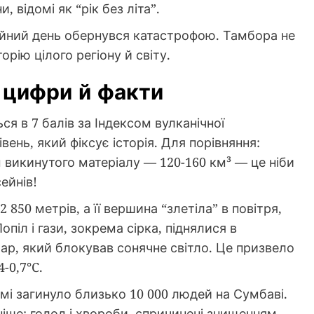
и, відомі як “рік без літа”.
айний день обернувся катастрофою. Тамбора не
рію цілого регіону й світу.
 цифри й факти
 в 7 балів за Індексом вулканічної
ень, який фіксує історія. Для порівняння:
м викинутого матеріалу — 120-160 км³ — це ніби
ейнів!
850 метрів, а її вершина “злетіла” в повітря,
іл і гази, зокрема сірка, піднялися в
р, який блокував сонячне світло. Це призвело
-0,7°C.
амі загинуло близько 10 000 людей на Сумбаві.
ніше: голод і хвороби, спричинені знищенням