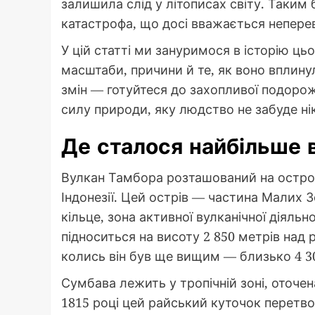
залишила слід у літописах світу. Таким
катастрофа, що досі вважається непере
У цій статті ми зануримося в історію ц
масштаби, причини й те, як воно вплину
змін — готуйтеся до захопливої подорожі
силу природи, яку людство не забуде ні
Де сталося найбільше 
Вулкан Тамбора розташований на остров
Індонезії. Цей острів — частина Малих 
кільце, зона активної вулканічної діяльн
підноситься на висоту 2 850 метрів над 
колись він був ще вищим — близько 4 30
Сумбава лежить у тропічній зоні, оточе
1815 році цей райський куточок перетво