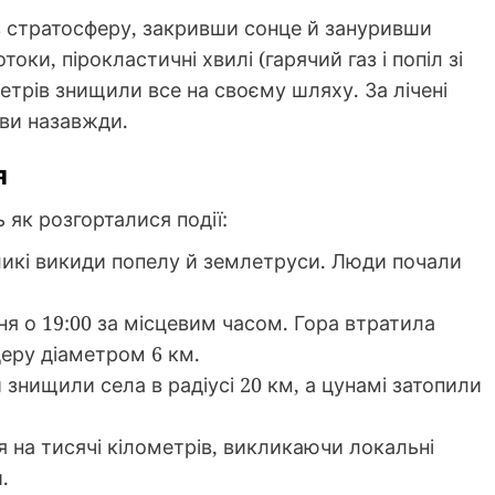
 в стратосферу, закривши сонце й зануривши
токи, пірокластичні хвилі (гарячий газ і попіл зі
метрів знищили все на своєму шляху. За лічені
ви назавжди.
я
як розгорталися події:
еликі викиди попелу й землетруси. Люди почали
ня о 19:00 за місцевим часом. Гора втратила
еру діаметром 6 км.
и знищили села в радіусі 20 км, а цунамі затопили
я на тисячі кілометрів, викликаючи локальні
.