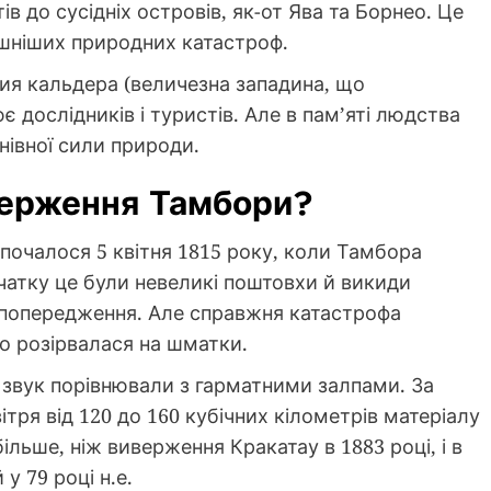
тів до сусідніх островів, як-от Ява та Борнео. Це
ашніших природних катастроф.
чия кальдера (величезна западина, що
 дослідників і туристів. Але в пам’яті людства
івної сили природи.
иверження Тамбори?
 почалося 5 квітня 1815 року, коли Тамбора
чатку це були невеликі поштовхи й викиди
к попередження. Але справжня катастрофа
но розірвалася на шматки.
 звук порівнювали з гарматними залпами. За
тря від 120 до 160 кубічних кілометрів матеріалу
більше, ніж виверження Кракатау в 1883 році, і в
у 79 році н.е.