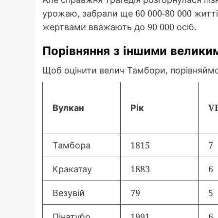
урожаю, забрали ще 60 000-80 000 житті
жертвами вважають до 90 000 осіб.
Порівняння з іншими велик
Щоб оцінити велич Тамбори, порівняймо
Вулкан
Рік
V
Тамбора
1815
7
Кракатау
1883
6
Везувій
79
5
Пінатубо
1991
6