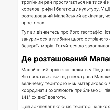
тропічний рай простягається на тисячі к
коралові рифи і багатющу культуру. У ці
розташований Малайський архіпелаг, чом
просторах.
Тут ви дізнаєтесь про його географію, іс
зануримося в глибини цього острівного 
безкраїх морів. Готуйтеся до захопливо
Де розташований Мала
Малайський архіпелаг лежить у Південно-
Він простягається від півострова Малакк
величезну територію між материковою А
координати охоплюють приблизно 5° півде
141° східної довготи.
Цей архіпелаг включає території кількох к