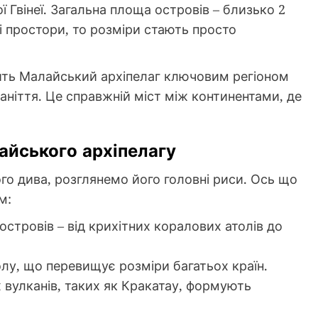
 Гвінеї. Загальна площа островів – близько 2
і простори, то розміри стають просто
ть Малайський архіпелаг ключовим регіоном
маніття. Це справжній міст між континентами, де
айського архіпелагу
о дива, розглянемо його головні риси. Ось що
м:
 островів – від крихітних коралових атолів до
олу, що перевищує розміри багатьох країн.
х вулканів, таких як Кракатау, формують