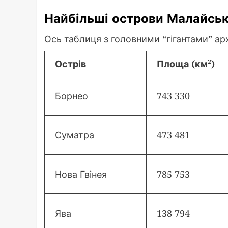
Найбільші острови Малайськ
Ось таблиця з головними “гігантами” арх
Острів
Площа (км²)
Борнео
743 330
Суматра
473 481
Нова Гвінея
785 753
Ява
138 794