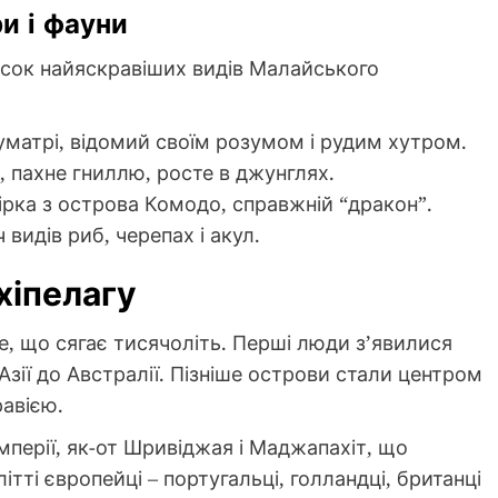
и і фауни
исок найяскравіших видів Малайського
уматрі, відомий своїм розумом і рудим хутром.
і, пахне гниллю, росте в джунглях.
щірка з острова Комодо, справжній “дракон”.
 видів риб, черепах і акул.
хіпелагу
, що сягає тисячоліть. Перші люди з’явилися
 Азії до Австралії. Пізніше острови стали центром
равією.
імперії, як-от Шривіджая і Маджапахіт, що
ітті європейці – португальці, голландці, британці