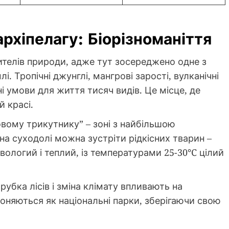
рхіпелагу: Біорізноманіття
ителів природи, адже тут зосереджено одне з
. Тропічні джунглі, мангрові зарості, вулканічні
і умови для життя тисяч видів. Це місце, де
й красі.
овому трикутнику” – зоні з найбільшою
 на суходолі можна зустріти рідкісних тварин –
 вологий і теплий, із температурами 25-30°C цілий
рубка лісів і зміна клімату впливають на
оняються як національні парки, зберігаючи свою