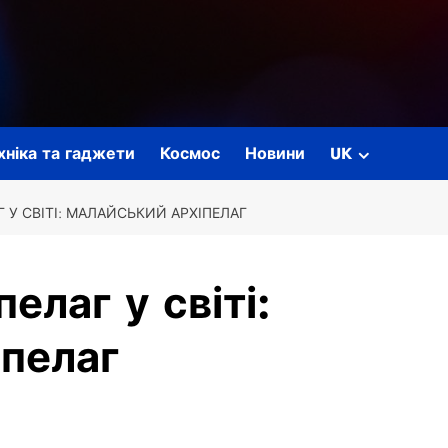
ехніка та гаджети
Космос
Новини
UK
 У СВІТІ: МАЛАЙСЬКИЙ АРХІПЕЛАГ
елаг у світі:
пелаг