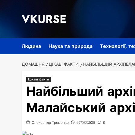
Перейти
до
VKURSE
вмісту
Людина
Наука та природа
Технології, т
ДОМАШНЯ
ЦІКАВІ ФАКТИ
НАЙБІЛЬШИЙ АРХІПЕЛАГ
Цікаві факти
Найбільший архіп
Малайський архі
Олександр Троценко
27/03/2025
0