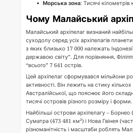
Морська зона
: Тисячі кілометрів
Чому Малайський архіпе
Малайський архіпелаг визнаний найбіль
суходолу серед усіх архіпелагів планети
з яких близько 17 000 належать Індонезі
державою світу”. Для порівняння, Філіпп
“всього” 7 641 острів.
Цей архіпелаг сформувався мільйони рокі
активності. Він лежить на стику кількох
Австралійської, що пояснює його склад
тисячі островів різного розміру і форми.
Найбільші острови архіпелагу – Борнео (т
Суматра (473 481 км²) і Нова Гвінея (час
різноманітність і масштаби роблять Ма