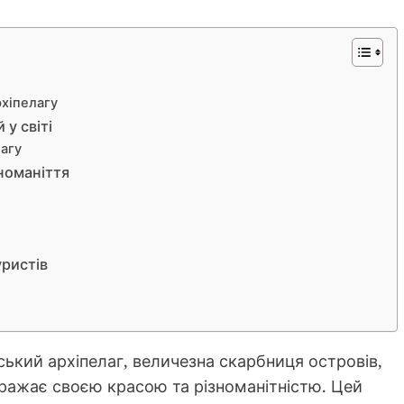
рхіпелагу
у світі
агу
номаніття
ристів
ський архіпелаг, величезна скарбниця островів,
ражає своєю красою та різноманітністю. Цей