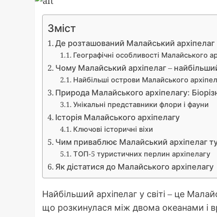
Зміст
Де розташований Малайський архіпелаг
Географічні особливості Малайського а
Чому Малайський архіпелаг – найбільший 
Найбільші острови Малайського архіпел
Природа Малайського архіпелагу: Біоріз
Унікальні представники флори і фауни
Історія Малайського архіпелагу
Ключові історичні віхи
Чим приваблює Малайський архіпелаг ту
ТОП-5 туристичних перлин архіпелагу
Як дістатися до Малайського архіпелагу
Найбільший архіпелаг у світі – це Малай
що розкинулася між двома океанами і в