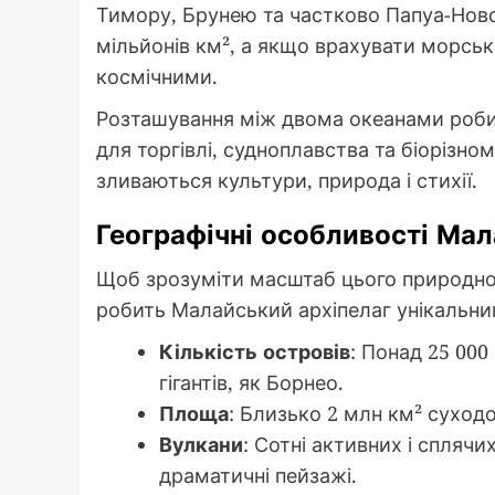
Тимору, Брунею та частково Папуа-Нової
мільйонів км², а якщо врахувати морськ
космічними.
Розташування між двома океанами роби
для торгівлі, судноплавства та біорізно
зливаються культури, природа і стихії.
Географічні особливості Мал
Щоб зрозуміти масштаб цього природног
робить Малайський архіпелаг унікальни
Кількість островів
: Понад 25 000
гігантів, як Борнео.
Площа
: Близько 2 млн км² суход
Вулкани
: Сотні активних і сплячи
драматичні пейзажі.