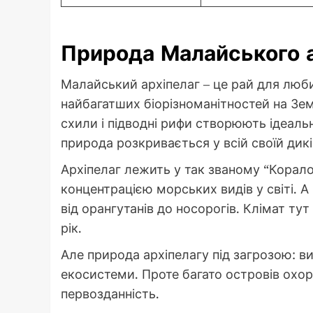
Природа Малайського а
Малайський архіпелаг – це рай для люб
найбагатших біорізноманітностей на Землі
схили і підводні рифи створюють ідеальн
природа розкривається у всій своїй дикі
Архіпелаг лежить у так званому “Корал
концентрацією морських видів у світі. А
від орангутанів до носорогів. Клімат тут
рік.
Але природа архіпелагу під загрозою: ви
екосистеми. Проте багато островів охор
первозданність.