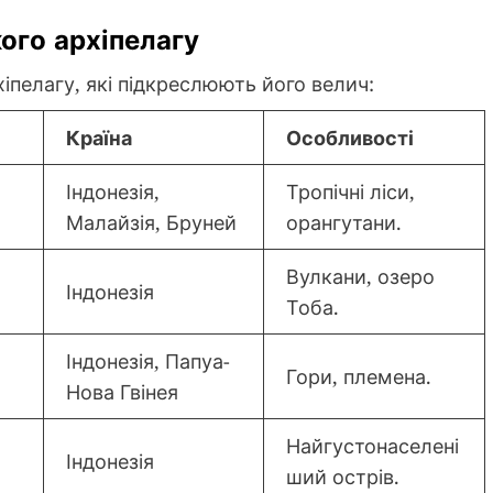
ого архіпелагу
іпелагу, які підкреслюють його велич:
Країна
Особливості
Індонезія,
Тропічні ліси,
Малайзія, Бруней
орангутани.
Вулкани, озеро
Індонезія
Тоба.
Індонезія, Папуа-
Гори, племена.
Нова Гвінея
Найгустонаселені
Індонезія
ший острів.