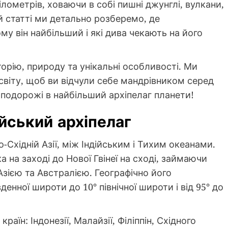
ілометрів, ховаючи в собі пишні джунглі, вулкани,
й статті ми детально розберемо, де
у він найбільший і які дива чекають на його
торію, природу та унікальні особливості. Ми
світу, щоб ви відчули себе мандрівником серед
ї подорожі в найбільший архіпелаг планети!
йський архіпелаг
Східній Азії, між Індійським і Тихим океанами.
а на заході до Нової Гвінеї на сході, займаючи
зією та Австралією. Географічно його
нної широти до 10° північної широти і від 95° до
раїн: Індонезії, Малайзії, Філіппін, Східного