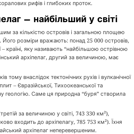
 коралових рифів і глибоких проток.
лаг – найбільший у світі
шим за кількістю островів і загальною площею
. Його розміри вражають: понад 25 000 островів,
ї – країні, яку називають “найбільшою острівною
інський архіпелаг, другий за величиною, має
в тому внаслідок тектонічних рухів і вулканічної
 плит – Євразійської, Тихоокеанської та
ну геологію. Саме ця природна “буря” створила
ретій за величиною у світі, 743 330 км²),
тково входить до архіпелагу, 785 753 км²). Їхня
лайський архіпелаг неперевершеним.