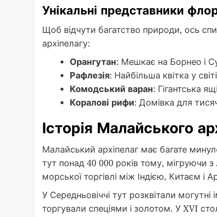
Унікальні представники флор
Щоб відчути багатство природи, ось сп
архіпелагу:
Орангутан
: Мешкає на Борнео і С
Рафлезія
: Найбільша квітка у світ
Комодський варан
: Гігантська я
Коралові рифи
: Домівка для тисяч
Історія Малайського ар
Малайський архіпелаг має багате минуле
тут понад 40 000 років тому, мігруючи з
морської торгівлі між Індією, Китаєм і А
У Середньовіччі тут розквітали могутні 
торгували спеціями і золотом. У XVI стол