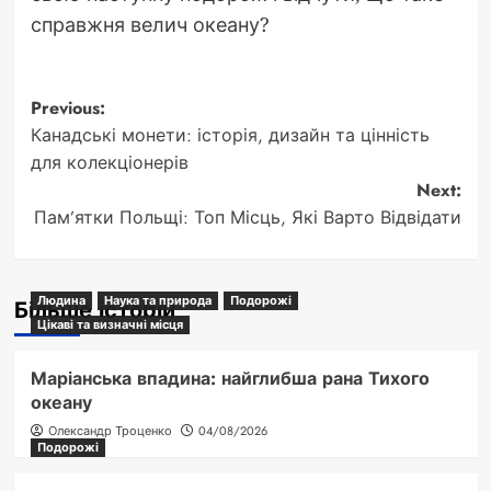
справжня велич океану?
Post
Previous:
Канадські монети: історія, дизайн та цінність
navigation
для колекціонерів
Next:
Пам’ятки Польщі: Топ Місць, Які Варто Відвідати
Людина
Наука та природа
Подорожі
Більше історій
Цікаві та визначні місця
Маріанська впадина: найглибша рана Тихого
океану
Олександр Троценко
04/08/2026
Подорожі