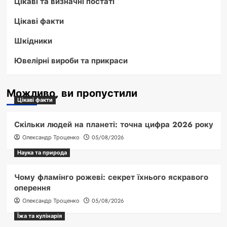
Цікаві та визначні постаті
Цікаві факти
Шкідники
Ювелірні вироби та прикраси
Можливо, ви пропустили
Цікаві факти
Скільки людей на планеті: точна цифра 2026 року
Олександр Троценко
05/08/2026
Наука та природа
Чому фламінго рожеві: секрет їхнього яскравого
оперення
Олександр Троценко
05/08/2026
Їжа та кулінарія