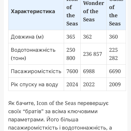
Wonder
of
of
Характеристика
of the
the
the
Seas
Seas
Seas
Довжина (м)
365
362
360
Водотоннажність
250
225
236 857
(тонн)
800
282
Пасажиромісткість
7600
6988
6690
Рік спуску на воду
2024
2022
2009
Як бачите, Icon of the Seas перевершує
своїх “братів” за всіма ключовими
параметрами. Його більша
пасажиромісткість і водотоннажність, а