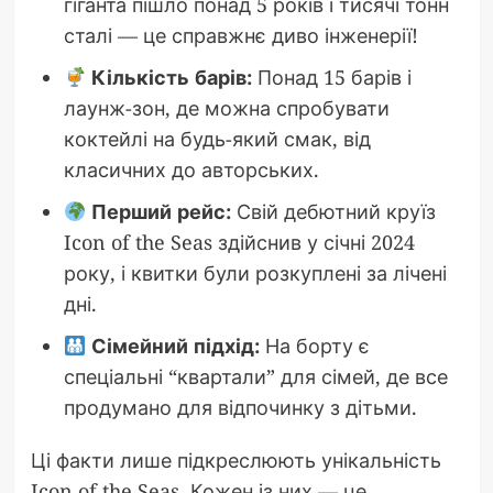
гіганта пішло понад 5 років і тисячі тонн
сталі — це справжнє диво інженерії!
Кількість барів:
Понад 15 барів і
лаунж-зон, де можна спробувати
коктейлі на будь-який смак, від
класичних до авторських.
Перший рейс:
Свій дебютний круїз
Icon of the Seas здійснив у січні 2024
року, і квитки були розкуплені за лічені
дні.
Сімейний підхід:
На борту є
спеціальні “квартали” для сімей, де все
продумано для відпочинку з дітьми.
Ці факти лише підкреслюють унікальність
Icon of the Seas. Кожен із них — це