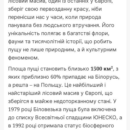
лісовий масив, один із останніх у Європі,
зберіг свою первозданну красу, ніби
перенісши нас у часи, коли природа
панувала без людського втручання. Його
унікальність полягає в багатстві флори,
фауни та тисячолітній історії, що робить
пущу не лише природним, а й культурним
феноменом.
Площа пущі становить близько
1500 км²
, з
яких приблизно 60% припадає на Білорусь,
а решта – на Польщу. Це найбільший і
найстаріший лісовий масив у Європі, що
зберігся в майже недоторканному стані. У
1979 році Біловезька пуща була включена
до списку Всесвітньої спадщини ЮНЕСКО, а
в 1992 році отримала статус біосферного