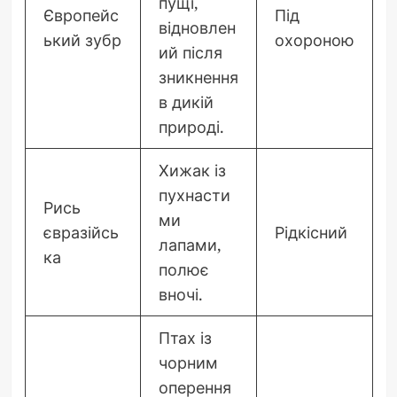
пущі,
Європейс
Під
відновлен
ький зубр
охороною
ий після
зникнення
в дикій
природі.
Хижак із
пухнасти
Рись
ми
євразійсь
Рідкісний
лапами,
ка
полює
вночі.
Птах із
чорним
оперення