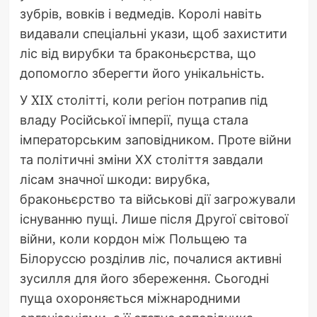
зубрів, вовків і ведмедів. Королі навіть
видавали спеціальні укази, щоб захистити
ліс від вирубки та браконьєрства, що
допомогло зберегти його унікальність.
У XIX столітті, коли регіон потрапив під
владу Російської імперії, пуща стала
імператорським заповідником. Проте війни
та політичні зміни ХХ століття завдали
лісам значної шкоди: вирубка,
браконьєрство та військові дії загрожували
існуванню пущі. Лише після Другої світової
війни, коли кордон між Польщею та
Білоруссю розділив ліс, почалися активні
зусилля для його збереження. Сьогодні
пуща охороняється міжнародними