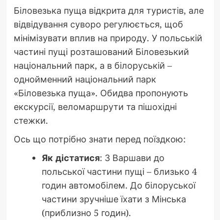
Біловезька пуща відкрита для туристів, але
відвідування суворо регулюється, щоб
мінімізувати вплив на природу. У польській
частині пущі розташований Біловезький
національний парк, а в білоруській –
однойменний національний парк
«Біловезька пуща». Обидва пропонують
екскурсії, веломаршрути та пішохідні
стежки.
Ось що потрібно знати перед поїздкою:
Як дістатися
: З Варшави до
польської частини пущі – близько 4
годин автомобілем. До білоруської
частини зручніше їхати з Мінська
(приблизно 5 годин).