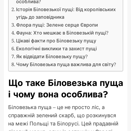
особлива?
Історія Біловезької пущі: Від королівських
угідь до заповідника
Флора пущі: Зелене серце Європи
Фауна: Хто мешкає в Біловезькій пущі?
Цікаві факти про Біловезьку пущу
Екологічні виклики та захист пущі
Як відвідати Біловезьку пущу?
Чому Біловезька пуща важлива для світу?
Що таке Біловезька пуща
і чому вона особлива?
Біловезька пуща – це не просто ліс, а
справжній зелений скарб, що розкинувся
на межі Польщі та Білорусі. Цей прадавній