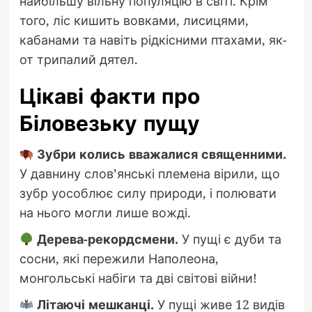
найбільшу вільну популяцію в світі. Крім
того, ліс кишить вовками, лисицями,
кабанами та навіть рідкісними птахами, як-
от трипалий дятел.
Цікаві факти про
Біловезьку пущу
Зубри колись вважалися священними.
У давнину слов’янські племена вірили, що
зубр уособлює силу природи, і полювати
на нього могли лише вожді.
Дерева-рекордсмени.
У пущі є дуби та
сосни, які пережили Наполеона,
монгольські набіги та дві світові війни!
Літаючі мешканці.
У пущі живе 12 видів