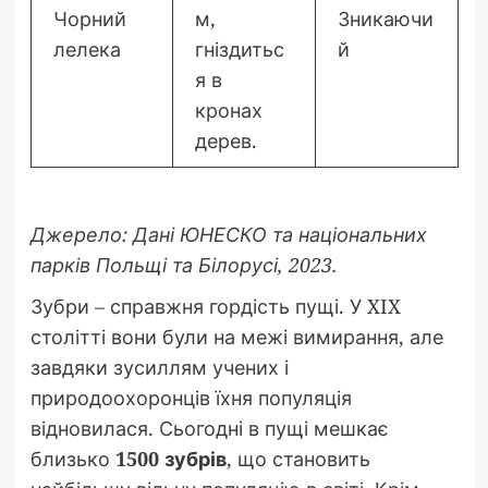
Чорний
м,
Зникаючи
лелека
гніздитьс
й
я в
кронах
дерев.
Джерело: Дані ЮНЕСКО та національних
парків Польщі та Білорусі, 2023.
Зубри – справжня гордість пущі. У XIX
столітті вони були на межі вимирання, але
завдяки зусиллям учених і
природоохоронців їхня популяція
відновилася. Сьогодні в пущі мешкає
близько
1500 зубрів
, що становить