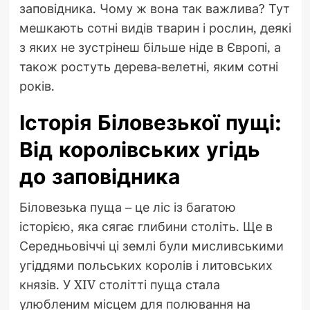
заповідника. Чому ж вона так важлива? Тут
мешкають сотні видів тварин і рослин, деякі
з яких не зустрінеш більше ніде в Європі, а
також ростуть дерева-велетні, яким сотні
років.
Історія Біловезької пущі:
Від королівських угідь
до заповідника
Біловезька пуща – це ліс із багатою
історією, яка сягає глибини століть. Ще в
Середньовіччі ці землі були мисливськими
угіддями польських королів і литовських
князів. У XIV столітті пуща стала
улюбленим місцем для полювання на