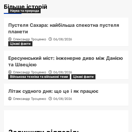
Більше історій
Наука та природа
Пустеля Сахара: найбільша спекотна пустеля
планети
Олександр Троценко
06/08/2026
Цікаві факти
Ересуннський міст: інженерне диво між Данією
та Швецією
Олександр Троценко
06/08/2026
Військова техніка та військові теми
Цікаві факти
Літак судного дня: що це і як працює
Олександр Троценко
06/08/2026