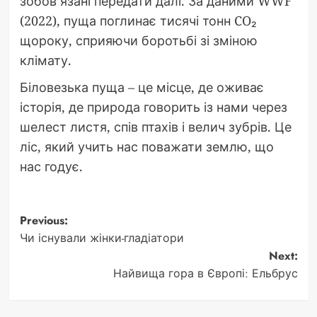
зобов’язані передати далі. За даними WWF
(2022), пуща поглинає тисячі тонн CO₂
щороку, сприяючи боротьбі зі зміною
клімату.
Біловезька пуща – це місце, де оживає
історія, де природа говорить із нами через
шелест листя, спів птахів і велич зубрів. Це
ліс, який учить нас поважати землю, що
нас годує.
Post
Previous:
Чи існували жінки-гладіатори
navigation
Next:
Найвища гора в Європі: Ельбрус