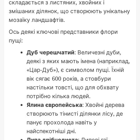
складається з листяних, хвойних і
змішаних ділянок, що створюють унікальну
мозаїку ландшафтів.
Ось деякі ключові представники флори
пущі:
Дуб черешчатий
: Величезні дуби,
деякі з яких мають імена (наприклад,
«Цар-Дуб»), є символом пущі. Їхній
вік сягає 600 років, а стовбури
настільки товсті, що для обхвату
потрібно кілька людей.
Ялина європейська
: Хвойні дерева
створюють тінисті ділянки лісу, де
панує прохолода навіть у
найспекотніші дні.
Липа дрібнолиста
: Липові гаї