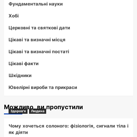
Фундаментальні науки
Хобі
Церковні та святкові дати
Цікаві та визначні місця
Цікаві та визначні постаті
Цікаві факти
Шкідники
Ювелірні вироби та прикраси
Можливо, ви пропустили
Здоров'я
Людина
Чому хочеться солоного: фізіологія, сигнали тіла і
як діяти