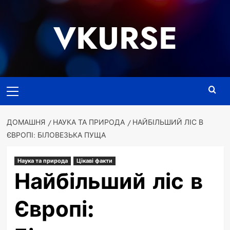
Перейти
до
VKURSE
вмісту
Основне
меню
ДОМАШНЯ
НАУКА ТА ПРИРОДА
НАЙБІЛЬШИЙ ЛІС В
ЄВРОПІ: БІЛОВЕЗЬКА ПУЩА
Наука та природа
Цікаві факти
Найбільший ліс в
Європі: