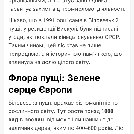
організаціями, а її статус заповідника
гарантує захист від промислової діяльності.
Цікаво, що в 1991 році саме в Біловезькій
пущі, у резиденції Вискулі, були підписані
угоди, які поклали кінець існуванню СРСР.
Таким чином, цей ліс став не лише
природною, а й історичною пам’яткою, що
вплинула на долю цілого світу.
Флора пущі: Зелене
серце Європи
Біловезька пуща вражає різноманітністю
рослинного світу. Тут росте понад
1000
видів рослин
, від мохів і лишайників до
величних дерев, яким по 400–600 років. Ліс