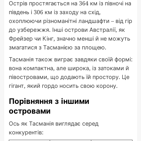
Острів простягається на 364 км із півночі на
південь і 306 км із заходу на схід,
охоплюючи різноманітні ландшафти – від гір
до узбережжя. Інші острови Австралії, як
Фрейзер чи Кінг, значно менші й не можуть
змагатися з Тасманією за площею.
Тасманія також виграє завдяки своїй формі:
вона компактна, але широка, із затоками й
півостровами, що додають їй простору. Це
гігант, який гордо носить свою корону.
Порівняння з іншими
островами
Ось як Тасманія виглядає серед
конкурентів: