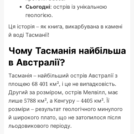
Сьогодні
: острів із унікальною
геологією.
Ця історія – як книга, викарбувана в камені
й воді Тасманії!
Чому Тасманія найбільша
в Австралії?
Тасманія – найбільший острів Австралії з
площею 68 401 км², і це не випадковість.
Другий за розміром, острів Мелвілл, має
лише 5788 км², а Кенгуру – 4405 км². Її
розміри – результат геологічного минулого
й широкого плато, що не затопилося після
льодовикового періоду.