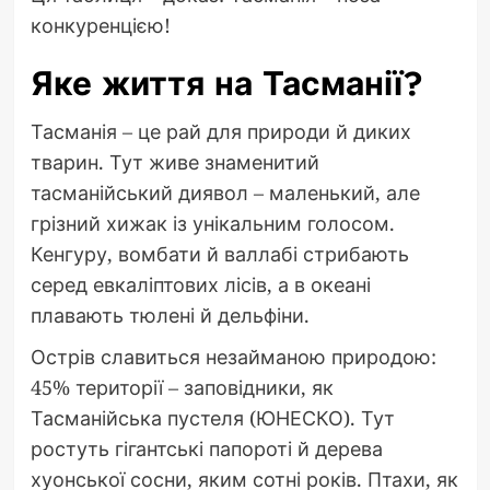
конкуренцією!
Яке життя на Тасманії?
Тасманія – це рай для природи й диких
тварин. Тут живе знаменитий
тасманійський диявол – маленький, але
грізний хижак із унікальним голосом.
Кенгуру, вомбати й валлабі стрибають
серед евкаліптових лісів, а в океані
плавають тюлені й дельфіни.
Острів славиться незайманою природою:
45% території – заповідники, як
Тасманійська пустеля (ЮНЕСКО). Тут
ростуть гігантські папороті й дерева
хуонської сосни, яким сотні років. Птахи, як