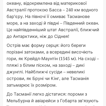
океану, відокремлена від материкової
Австралії протокою Басса – 240 км водного
бар’єру. На півночі її омиває Тасманове
море, а на заході й півдні – Південний океан.
Це найпівденніший штат Австралії, ближчий
до Антарктики, ніж до Сіднея!
Острів має форму серця: його береги
порізані затоками, а всередині височіють
гори, як Крейдл-Маунтін (1545 м). На сході –
пляжі з білим піском, на заході – дикі
джунглі. Найближчі сусіди – невеликі
острови, як Бруні чи Кінг, але Тасманія
затьмарює їх розміром.
До Тасманії легко дістатися: пороми з
Мельбурна й авіарейси з Гобарта зв’язують