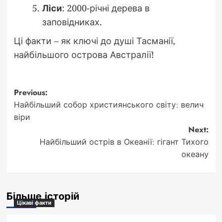
Ліси
: 2000-річні дерева в
заповідниках.
Ці факти – як ключі до душі Тасманії,
найбільшого острова Австралії!
Post
Previous:
Найбільший собор християнського світу: велич
navigation
віри
Next:
Найбільший острів в Океанії: гігант Тихого
океану
Більше історій
Цікаві факти