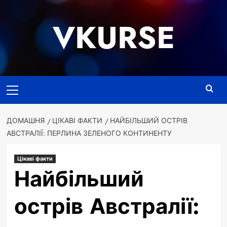
Перейти
до
VKURSE
вмісту
Основне
меню
ДОМАШНЯ
ЦІКАВІ ФАКТИ
НАЙБІЛЬШИЙ ОСТРІВ
АВСТРАЛІЇ: ПЕРЛИНА ЗЕЛЕНОГО КОНТИНЕНТУ
Цікаві факти
Найбільший
острів Австралії: