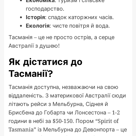
Економіка
: туризм і сільське
господарство.
Історія
: спадок каторжних часів.
Екологія
: чисте повітря й вода.
Тасманія – це не просто острів, а серце
Австралії з душею!
Як дістатися до
Тасманії?
Тасманія доступна, незважаючи на свою
віддаленість. З материкової Австралії сюди
літають рейси з Мельбурна, Сіднея й
Брисбена до Гобарта чи Лонсестона – 1-2
години в небі за $50-150. Пором “Spirit of
Tasmania” із Мельбурна до Девонпорта – це