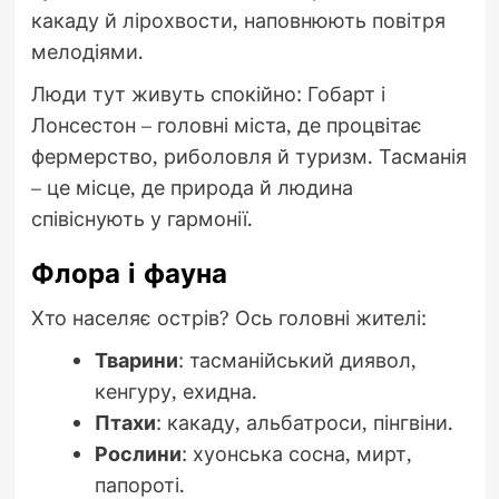
какаду й лірохвости, наповнюють повітря
мелодіями.
Люди тут живуть спокійно: Гобарт і
Лонсестон – головні міста, де процвітає
фермерство, риболовля й туризм. Тасманія
– це місце, де природа й людина
співіснують у гармонії.
Флора і фауна
Хто населяє острів? Ось головні жителі:
Тварини
: тасманійський диявол,
кенгуру, ехидна.
Птахи
: какаду, альбатроси, пінгвіни.
Рослини
: хуонська сосна, мирт,
папороті.