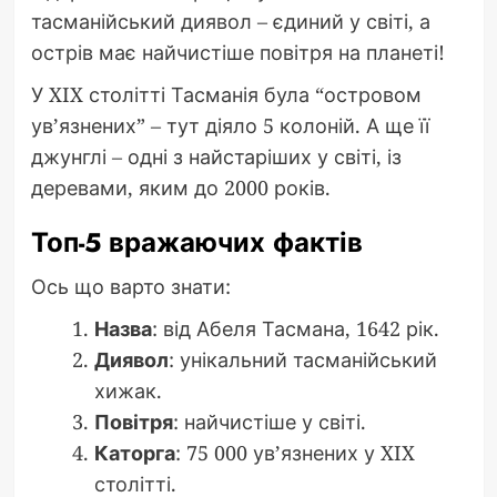
тасманійський диявол – єдиний у світі, а
острів має найчистіше повітря на планеті!
У XIX столітті Тасманія була “островом
ув’язнених” – тут діяло 5 колоній. А ще її
джунглі – одні з найстаріших у світі, із
деревами, яким до 2000 років.
Топ-5 вражаючих фактів
Ось що варто знати:
Назва
: від Абеля Тасмана, 1642 рік.
Диявол
: унікальний тасманійський
хижак.
Повітря
: найчистіше у світі.
Каторга
: 75 000 ув’язнених у XIX
столітті.