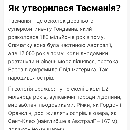
Як утворилася Тасманія?
Тасманія – це осколок древнього
суперконтиненту Гондвана, який
розколовся 180 мільйонів років тому.
Спочатку вона була частиною Австралії,
але 12 000 років тому, коли льодовики
розтанули й рівень моря піднявся, протока
Басса відокремила її від материка. Так
народився острів.
Її геологія вражає: тут є скелі віком 1,2
мільярда років, вулканічні породи й долини,
вирізьблені льодовиками. Річки, як Гордон і
Франклін, досі живлять острів, а озера, як
Сент-Клер (найглибше в Австралії – 167 м),
додають йому шарму.