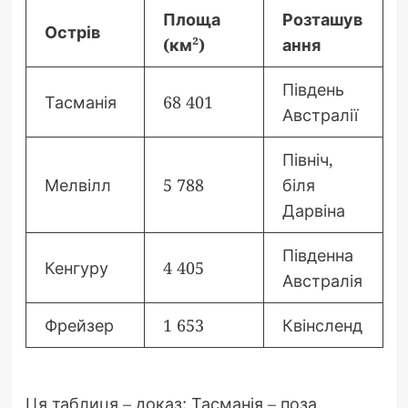
Площа
Розташув
Острів
(км²)
ання
Південь
Тасманія
68 401
Австралії
Північ,
Мелвілл
5 788
біля
Дарвіна
Південна
Кенгуру
4 405
Австралія
Фрейзер
1 653
Квінсленд
Ця таблиця – доказ: Тасманія – поза