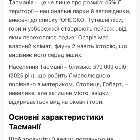
Тасманія – це не лише про розмір: 45% її
території – національні парки й заповідники,
внесені до списку ЮНЕСКО. Тутешні ліси,
гори й узбережжя створюють пейзажі, від
яких перехоплює подих. Острів має
власний клімат, фауну й навіть історію, що
вирізняє його серед інших.
Населення Тасманії – близько 570 000 осіб
(2025 рік), що робить її малолюдною
порівняно з материком. Столиця, Гобарт, –
невелике, але затишне місто, звідки
відкривається вид на океан і гори.
Основні характеристики
Тасманії
Щоб зрозуміти її велич, погляньмо на