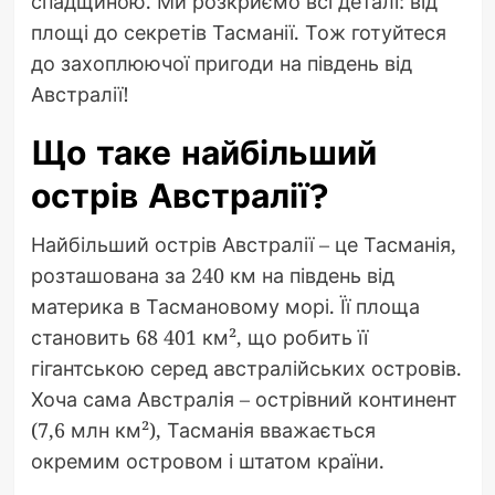
спадщиною. Ми розкриємо всі деталі: від
площі до секретів Тасманії. Тож готуйтеся
до захоплюючої пригоди на південь від
Австралії!
Що таке найбільший
острів Австралії?
Найбільший острів Австралії – це Тасманія,
розташована за 240 км на південь від
материка в Тасмановому морі. Її площа
становить 68 401 км², що робить її
гігантською серед австралійських островів.
Хоча сама Австралія – острівний континент
(7,6 млн км²), Тасманія вважається
окремим островом і штатом країни.