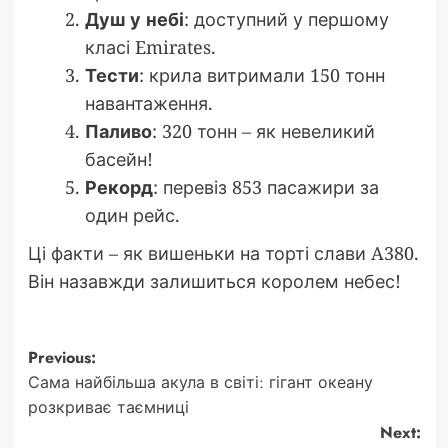
Душ у небі
: доступний у першому
класі Emirates.
Тести
: крила витримали 150 тонн
навантаження.
Паливо
: 320 тонн – як невеликий
басейн!
Рекорд
: перевіз 853 пасажири за
один рейс.
Ці факти – як вишеньки на торті слави A380.
Він назавжди залишиться королем небес!
Post
Previous:
Сама найбільша акула в світі: гігант океану
navigation
розкриває таємниці
Next: