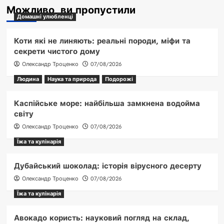
Можливо, ви пропустили
Домашні улюбленці
Коти які не линяють: реальні породи, міфи та
секрети чистого дому
Олександр Троценко
07/08/2026
Людина
Наука та природа
Подорожі
Каспійське море: найбільша замкнена водойма
світу
Олександр Троценко
07/08/2026
Їжа та кулінарія
Дубайський шоколад: історія вірусного десерту
Олександр Троценко
07/08/2026
Їжа та кулінарія
Авокадо користь: науковий погляд на склад,