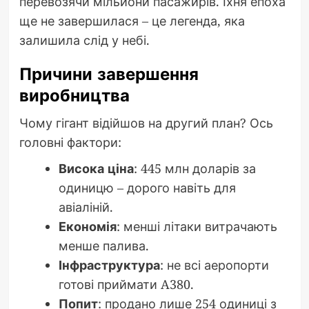
перевозячи мільйони пасажирів. Їхня епоха
ще не завершилася – це легенда, яка
залишила слід у небі.
Причини завершення
виробництва
Чому гігант відійшов на другий план? Ось
головні фактори:
Висока ціна
: 445 млн доларів за
одиницю – дорого навіть для
авіаліній.
Економія
: менші літаки витрачають
менше палива.
Інфраструктура
: не всі аеропорти
готові приймати A380.
Попит
: продано лише 254 одиниці з