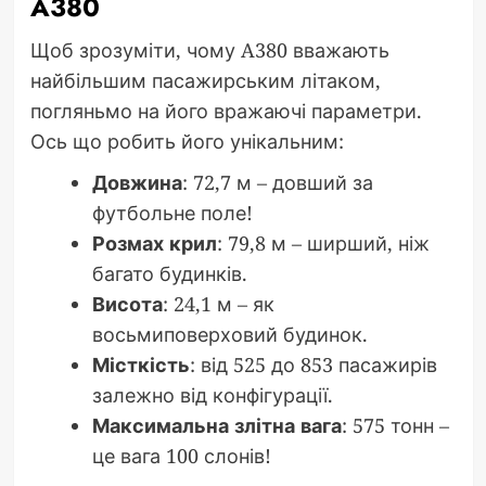
A380
Щоб зрозуміти, чому A380 вважають
найбільшим пасажирським літаком,
погляньмо на його вражаючі параметри.
Ось що робить його унікальним:
Довжина
: 72,7 м – довший за
футбольне поле!
Розмах крил
: 79,8 м – ширший, ніж
багато будинків.
Висота
: 24,1 м – як
восьмиповерховий будинок.
Місткість
: від 525 до 853 пасажирів
залежно від конфігурації.
Максимальна злітна вага
: 575 тонн –
це вага 100 слонів!