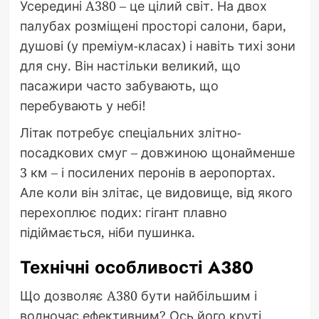
Усередині A380 – це цілий світ. На двох
палубах розміщені просторі салони, бари,
душові (у преміум-класах) і навіть тихі зони
для сну. Він настільки великий, що
пасажири часто забувають, що
перебувають у небі!
Літак потребує спеціальних злітно-
посадкових смуг – довжиною щонайменше
3 км – і посилених перонів в аеропортах.
Але коли він злітає, це видовище, від якого
перехоплює подих: гігант плавно
підіймається, ніби пушинка.
Технічні особливості A380
Що дозволяє A380 бути найбільшим і
водночас ефективним? Ось його круті