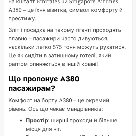
на кшталт Emirates чи Singapore Airlines
A380 – це їхня візитка, символ комфорту й
престижу.
Зліт і посадка на такому гіганті проходять
плавно – пасажири часто дивуються,
наскільки легко 575 тонн можуть рухатися.
Це як сидіти в затишному готелі, який
раптом опиняється в іншій країні!
Що пропонує A380
пасажирам?
Комфорт на борту A380 – це окремий
рівень. Ось що чекає мандрівників:
Простір
: ширші проходи й більше
місця для ніг.