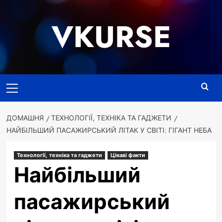
Перейти
до
VKURSE
вмісту
Основне
меню
ДОМАШНЯ
ТЕХНОЛОГІЇ, ТЕХНІКА ТА ГАДЖЕТИ
НАЙБІЛЬШИЙ ПАСАЖИРСЬКИЙ ЛІТАК У СВІТІ: ГІГАНТ НЕБА
Технології, техніка та гаджети
Цікаві факти
Найбільший
пасажирський