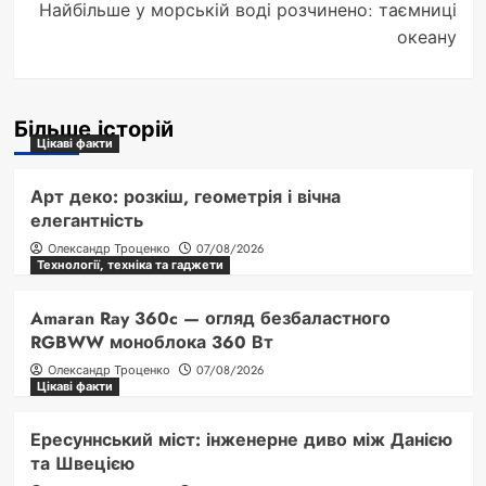
Найбільше у морській воді розчинено: таємниці
океану
Більше історій
Цікаві факти
Арт деко: розкіш, геометрія і вічна
елегантність
Олександр Троценко
07/08/2026
Технології, техніка та гаджети
Amaran Ray 360c — огляд безбаластного
RGBWW моноблока 360 Вт
Олександр Троценко
07/08/2026
Цікаві факти
Ересуннський міст: інженерне диво між Данією
та Швецією