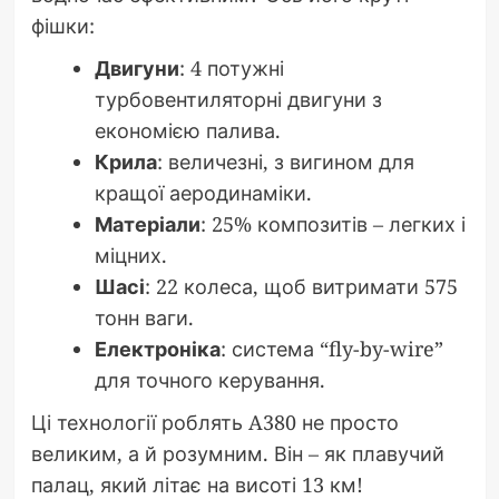
фішки:
Двигуни
: 4 потужні
турбовентиляторні двигуни з
економією палива.
Крила
: величезні, з вигином для
кращої аеродинаміки.
Матеріали
: 25% композитів – легких і
міцних.
Шасі
: 22 колеса, щоб витримати 575
тонн ваги.
Електроніка
: система “fly-by-wire”
для точного керування.
Ці технології роблять A380 не просто
великим, а й розумним. Він – як плавучий
палац, який літає на висоті 13 км!