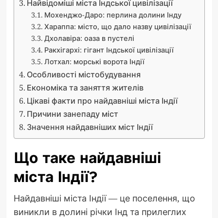
Найвідоміші міста Індської цивілізації
Мохенджо-Даро: перлина долини Інду
Хараппа: місто, що дало назву цивілізації
Дхолавіра: оаза в пустелі
Ракхігархі: гігант Індської цивілізації
Лотхал: морські ворота Індії
Особливості містобудування
Економіка та заняття жителів
Цікаві факти про найдавніші міста Індії
Причини занепаду міст
Значення найдавніших міст Індії
Що таке найдавніші
міста Індії?
Найдавніші міста Індії — це поселення, що
виникли в долині річки Інд та прилеглих