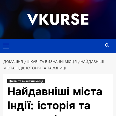
Перейти
до
VKURSE
вмісту
Основне
меню
ДОМАШНЯ
ЦІКАВІ ТА ВИЗНАЧНІ МІСЦЯ
НАЙДАВНІШІ
МІСТА ІНДІЇ: ІСТОРІЯ ТА ТАЄМНИЦІ
Цікаві та визначні місця
Найдавніші міста
Індії: історія та