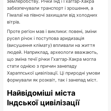
землеробству. Річки Інд і Гхаггар-Хакра
забезпечували транспорт і зрошення, а
Гімалаї на півночі захищали від холодних
вітрів.
Проте регіон мав і виклики: повені, зміни
русел річок і поступова аридизація
(висушення клімату) впливали на життя
людей. Наприклад, археологи вважають,
що зміна течії річки Гхаггар-Хакра могла
стати однією з причин занепаду
Хараппської цивілізації. Ці природні умови
формували як розквіт, так і занепад міст.
Найвідоміші міста
Індської цивілізації