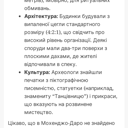
метрів), імовірно, для ритуальних
обмивань.
Архітектура:
Будинки будували з
випаленої цегли стандартного
розміру (4:2:1), що свідчить про
високий рівень організації. Деякі
споруди мали два-три поверхи з
плоскими дахами, де жителі
відпочивали в спеку.
Культура:
Археологи знайшли
печатки з піктографічною
писемністю, статуетки (наприклад,
знамениту “Танцівницю”) і прикраси,
що вказують на розвинене
мистецтво.
Цікаво, що в Мохенджо-Даро не знайдено