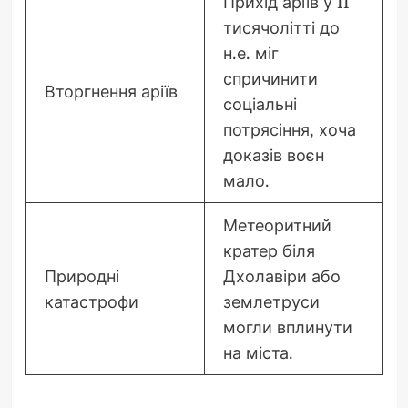
Прихід аріїв у II
тисячолітті до
н.е. міг
спричинити
Вторгнення аріїв
соціальні
потрясіння, хоча
доказів воєн
мало.
Метеоритний
кратер біля
Природні
Дхолавіри або
катастрофи
землетруси
могли вплинути
на міста.