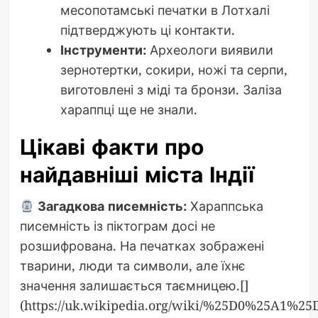
месопотамські печатки в Лотхалі
підтверджують ці контакти.
Інструменти:
Археологи виявили
зернотертки, сокири, ножі та серпи,
виготовлені з міді та бронзи. Заліза
хараппці ще не знали.
Цікаві факти про
найдавніші міста Індії
Загадкова писемність:
Хараппська
писемність із піктограм досі не
розшифрована. На печатках зображені
тварини, люди та символи, але їхнє
значення залишається таємницею.[]
(https://uk.wikipedia.org/wiki/%25D0%2