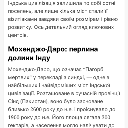
Індська цивілізація залишила по собі сотні
поселень, але лише кілька міст стали її
візитівками завдяки своїм розмірам і рівню
розвитку. Ось детальний огляд ключових
центрів.
Мохенджо-Даро: перлина
долини Інду
Мохенджо-Даро, що означає “Пагорб
мертвих” у перекладі з синдхі, — одне з
найбільших і найвідоміших міст Індської
цивілізації. Розташоване в сучасній провінції
Сінд (Пакистан), воно було засноване
близько 2600 року до н.е. і проіснувало до
1900 року до н.е. Його площа сягала 300
гектарів, а населення могло налічувати до