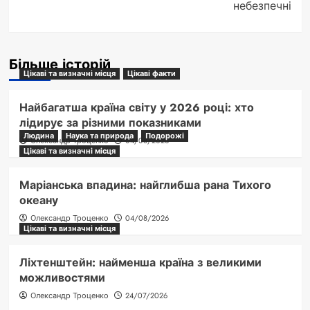
небезпечні
Більше історій
Цікаві та визначні місця
Цікаві факти
Найбагатша країна світу у 2026 році: хто
лідирує за різними показниками
Людина
Наука та природа
Подорожі
Олександр Троценко
04/08/2026
Цікаві та визначні місця
Маріанська впадина: найглибша рана Тихого
океану
Олександр Троценко
04/08/2026
Цікаві та визначні місця
Ліхтенштейн: найменша країна з великими
можливостями
Олександр Троценко
24/07/2026