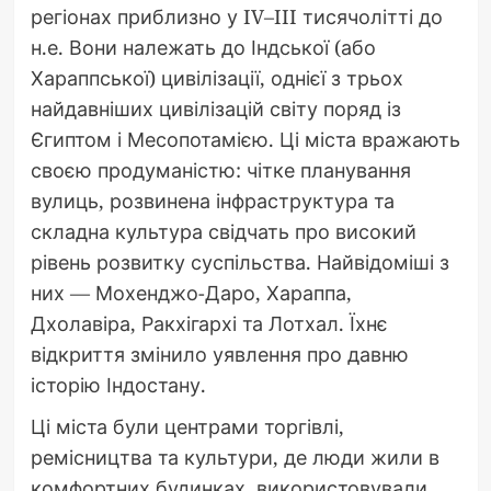
регіонах приблизно у IV–III тисячолітті до
н.е. Вони належать до Індської (або
Хараппської) цивілізації, однієї з трьох
найдавніших цивілізацій світу поряд із
Єгиптом і Месопотамією. Ці міста вражають
своєю продуманістю: чітке планування
вулиць, розвинена інфраструктура та
складна культура свідчать про високий
рівень розвитку суспільства. Найвідоміші з
них — Мохенджо-Даро, Хараппа,
Дхолавіра, Ракхігархі та Лотхал. Їхнє
відкриття змінило уявлення про давню
історію Індостану.
Ці міста були центрами торгівлі,
ремісництва та культури, де люди жили в
комфортних будинках, використовували