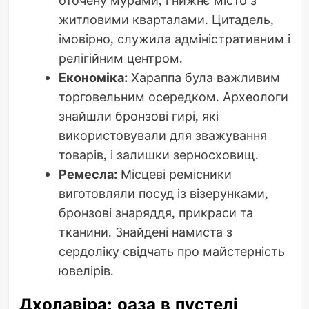
оточену мурами, і нижнє місто з
житловими кварталами. Цитадель,
імовірно, служила адміністративним і
релігійним центром.
Економіка:
Хараппа була важливим
торговельним осередком. Археологи
знайшли бронзові гирі, які
використовували для зважування
товарів, і залишки зерносховищ.
Ремесла:
Місцеві ремісники
виготовляли посуд із візерунками,
бронзові знаряддя, прикраси та
тканини. Знайдені намиста з
сердоліку свідчать про майстерність
ювелірів.
Дхолавіра: оаза в пустелі