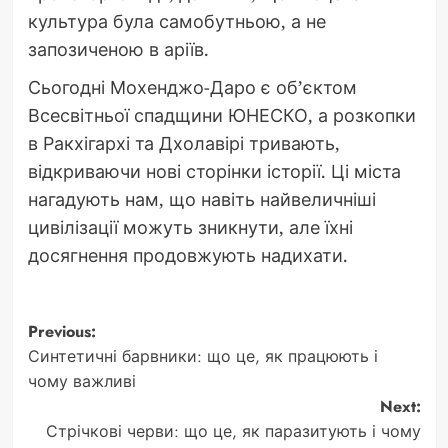
культура була самобутньою, а не
запозиченою в аріїв.
Сьогодні Мохенджо-Даро є об’єктом
Всесвітньої спадщини ЮНЕСКО, а розкопки
в Ракхігархі та Дхолавірі тривають,
відкриваючи нові сторінки історії. Ці міста
нагадують нам, що навіть найвеличніші
цивілізації можуть зникнути, але їхні
досягнення продовжують надихати.
Post
Previous:
Синтетичні барвники: що це, як працюють і
navigation
чому важливі
Next:
Стрічкові черви: що це, як паразитують і чому