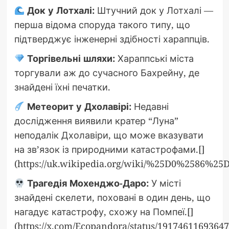
Док у Лотхалі:
Штучний док у Лотхалі —
перша відома споруда такого типу, що
підтверджує інженерні здібності хараппців.
Торгівельні шляхи:
Хараппські міста
торгували аж до сучасного Бахрейну, де
знайдені їхні печатки.
Метеорит у Дхолавірі:
Недавні
дослідження виявили кратер “Луна”
неподалік Дхолавіри, що може вказувати
на зв’язок із природними катастрофами.[]
(https://uk.wikipedia.org/wiki/%25D0%
Трагедія Мохенджо-Даро:
У місті
знайдені скелети, поховані в один день, що
нагадує катастрофу, схожу на Помпеї.[]
(https://x.com/Ecopandora/status/1917461169364