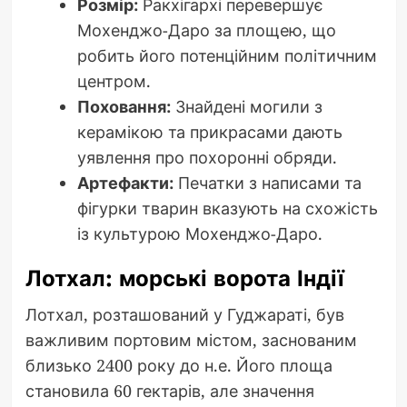
Розмір:
Ракхігархі перевершує
Мохенджо-Даро за площею, що
робить його потенційним політичним
центром.
Поховання:
Знайдені могили з
керамікою та прикрасами дають
уявлення про похоронні обряди.
Артефакти:
Печатки з написами та
фігурки тварин вказують на схожість
із культурою Мохенджо-Даро.
Лотхал: морські ворота Індії
Лотхал, розташований у Гуджараті, був
важливим портовим містом, заснованим
близько 2400 року до н.е. Його площа
становила 60 гектарів, але значення