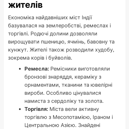
жителів
Економіка найдавніших міст Індії
базувалася на землеробстві, ремеслах і
торгівлі. Родючі долини дозволяли
вирощувати пшеницю, ячмінь, бавовну та
кунжут. Жителі також розводили худобу,
зокрема корів і буйволів.
Ремесла:
Ремісники виготовляли
бронзові знаряддя, кераміку з
орнаментами, тканини та ювелірні
вироби. Особливо цінувалися
намиста з сердоліку та золота.
Торгівля:
Міста вели активну
торгівлю з Месопотамією, Іраном і
Центральною Азією. Знайдені