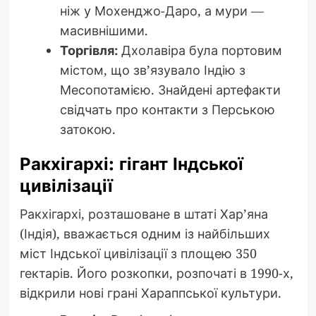
ніж у Мохенджо-Даро, а мури —
масивнішими.
Торгівля:
Дхолавіра була портовим
містом, що зв’язувало Індію з
Месопотамією. Знайдені артефакти
свідчать про контакти з Перською
затокою.
Ракхігархі: гігант Індської
цивілізації
Ракхігархі, розташоване в штаті Хар’яна
(Індія), вважається одним із найбільших
міст Індської цивілізації з площею 350
гектарів. Його розкопки, розпочаті в 1990-х,
відкрили нові грані Хараппської культури.