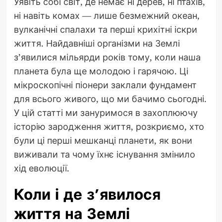
Уявіть собі світ, де немає ні дерев, ні птахів,
ні навіть комах — лише безмежний океан,
вулканічні спалахи та перші крихітні іскри
життя. Найдавніші організми на Землі
з’явилися мільярди років тому, коли наша
планета була ще молодою і гарячою. Ці
мікроскопічні піонери заклали фундамент
для всього живого, що ми бачимо сьогодні.
У цій статті ми зануримося в захоплюючу
історію зародження життя, розкриємо, хто
були ці перші мешканці планети, як вони
виживали та чому їхнє існування змінило
хід еволюції.
Коли і де з’явилося
життя на Землі