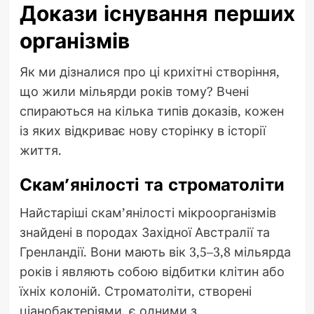
Докази існування перших
організмів
Як ми дізналися про ці крихітні створіння,
що жили мільярди років тому? Вчені
спираються на кілька типів доказів, кожен
із яких відкриває нову сторінку в історії
життя.
Скам’янілості та строматоліти
Найстаріші скам’янілості мікроорганізмів
знайдені в породах Західної Австралії та
Гренландії. Вони мають вік 3,5–3,8 мільярда
років і являють собою відбитки клітин або
їхніх колоній. Строматоліти, створені
ціанобактеріями, є одними з