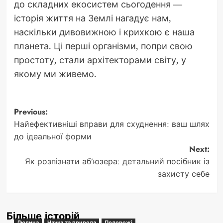
до складних екосистем сьогодення —
історія життя на Землі нагадує нам,
наскільки дивовижною і крихкою є наша
планета. Ці перші організми, попри свою
простоту, стали архітекторами світу, у
якому ми живемо.
Post
Previous:
Найефективніші вправи для схуднення: ваш шлях
navigation
до ідеальної форми
Next:
Як розпізнати аб’юзера: детальний посібник із
захисту себе
Більше історій
Людина
Наука та природа
Подорожі