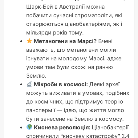
Шарк-Бей в Австралії можна
побачити сучасні строматоліти, які
створюються ціанобактеріями, як і
мільярди років тому.
Метаногени на Марсі?
Вчені
вважають, що метаногени могли
існувати на молодому Марсі, адже
умови там були схожі на ранню
Землю.
Мікроби в космосі:
Деякі археї
можуть виживати в умовах, подібних
до космічних, що підтримує теорію
панспермії — ідею, що життя могло
бути занесене на Землю з космосу.
Киснева революція:
Ціанобактерії
спричинили “кисневу катастрофу” 2,4