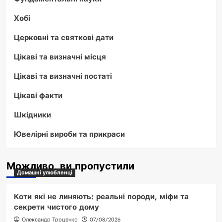
Хобі
Церковні та святкові дати
Цікаві та визначні місця
Цікаві та визначні постаті
Цікаві факти
Шкідники
Ювелірні вироби та прикраси
Можливо, ви пропустили
Домашні улюбленці
Коти які не линяють: реальні породи, міфи та
секрети чистого дому
Олександр Троценко
07/08/2026