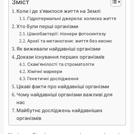
Зміст
Коли і де з’явилося життя на Землі
Гідротермальні джерела: колиска життя
Хто були перші організми
Ціанобактерії: піонери фотосинтезу
Археї та метаногени: життя без кисню
Як виживали найдавніші організми
Докази існування перших організмів
Скам’янілості та строматоліти
Хімічні маркери
Генетичні дослідження
Цікаві факти про найдавніші організми
Чому найдавніші організми важливі для
нас
Майбутнє досліджень найдавніших
організмів