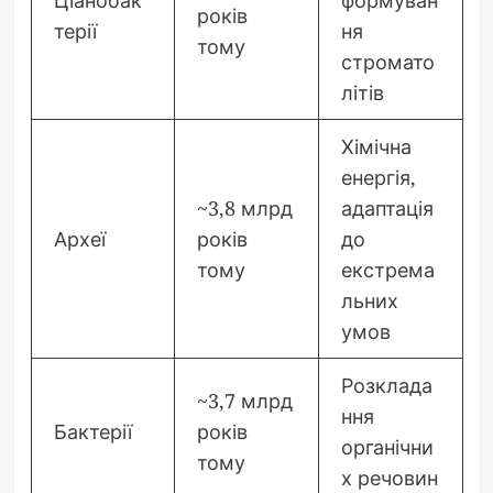
років
терії
ня
тому
стромато
літів
Хімічна
енергія,
~3,8 млрд
адаптація
Археї
років
до
тому
екстрема
льних
умов
Розклада
~3,7 млрд
ння
Бактерії
років
органічни
тому
х речовин