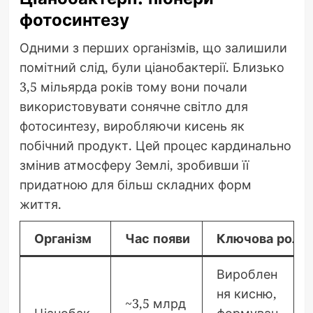
фотосинтезу
Одними з перших організмів, що залишили
помітний слід, були ціанобактерії. Близько
3,5 мільярда років тому вони почали
використовувати сонячне світло для
фотосинтезу, виробляючи кисень як
побічний продукт. Цей процес кардинально
змінив атмосферу Землі, зробивши її
придатною для більш складних форм
життя.
Організм
Час появи
Ключова роль
Вироблен
ня кисню,
~3,5 млрд
Ціанобак
формуван