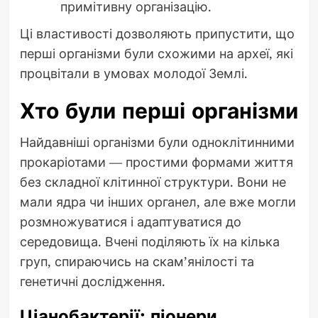
примітивну організацію.
Ці властивості дозволяють припустити, що
перші організми були схожими на археї, які
процвітали в умовах молодої Землі.
Хто були перші організми
Найдавніші організми були одноклітинними
прокаріотами — простими формами життя
без складної клітинної структури. Вони не
мали ядра чи інших органел, але вже могли
розмножуватися і адаптуватися до
середовища. Вчені поділяють їх на кілька
груп, спираючись на скам’янілості та
генетичні дослідження.
Ціанобактерії: піонери