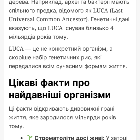
дерева. Наприклад, археї та бактерії мають
спільного предка, відомого як LUCA (Last
Universal Common Ancestor). Генетичні дані
вказують, що LUCA існував близько 4
мільярдів років тому.
LUCA — це не конкретний організм, а
скоріше набір генетичних рис, які
передалися всім сучасним формам життя.
Цікаві факти про
найдавніші організми
Ці факти відкривають дивовижні грані
життя, яке зародилося мільярди років
тому.
Строматоліти досі живі:
У затоці