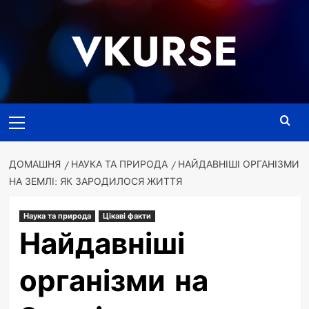
Перейти
до
VKURSE
вмісту
Основне
меню
ДОМАШНЯ
НАУКА ТА ПРИРОДА
НАЙДАВНІШІ ОРГАНІЗМИ
НА ЗЕМЛІ: ЯК ЗАРОДИЛОСЯ ЖИТТЯ
Наука та природа
Цікаві факти
Найдавніші
організми на