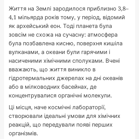
Життя на Землі зародилося приблизно 3,8–
4,1 мільярда років тому, у період, відомий
як архейський еон. Тоді планета була
зовсім не схожа на сучасну: атмосфера
була позбавлена кисню, поверхня кишіла
вулканами, а океани були гарячими і
насиченими хімічними сполуками. Вчені
вважають, що життя виникло в
гідротермальних джерелах на дні океанів
або в мілководних басейнах, де
концентрувалися органічні молекули.
Ці місця, наче космічні лабораторії,
створювали ідеальні умови для хімічних
реакцій, що передували появі перших
організмів.