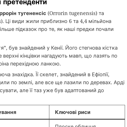
і претенденти
ррорін тугененсіс
(Orrorin tugenensis) та
). Ці види жили приблизно 6 та 4,4 мільйона
ільше підказок про те, як наші предки почали
я”, був знайдений у Кенії. Його стегнова кістка
е верхні кінцівки нагадують мавп, що лазять по
ріна перехідною ланкою.
юча знахідка. Її скелет, знайдений в Ефіопії,
дили по землі, але все ще лазили по деревах. Арді
сувати, але її таз уже був адаптований до
ування
Ключові риси
Плоске обличчя,