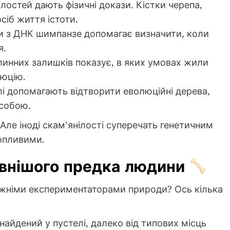
ілостей дають фізичні докази. Кістки черепа,
осіб життя істоти.
и з ДНК шимпанзе допомагає визначити, коли
я.
ослинних залишків показує, в яких умовах жили
люцію.
лі допомагають відтворити еволюційні дерева,
 собою.
ле іноді скам’янілості суперечать генетичним
опливими.
авнішого предка людини
вжніми експериментаторами природи? Ось кілька
найдений у пустелі, далеко від типових місць