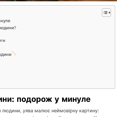
инуле
людини?
нти
людини
ини: подорож у минуле
людини, уява малює неймовірну картину: