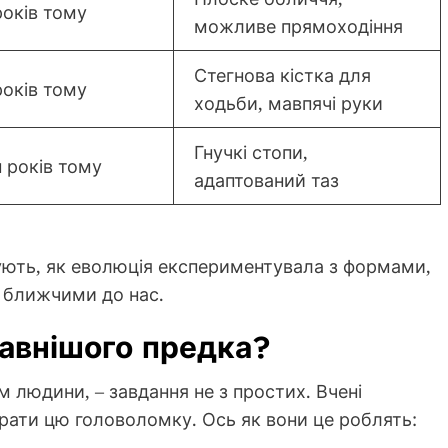
років тому
можливе прямоходіння
Стегнова кістка для
років тому
ходьби, мавпячі руки
Гнучкі стопи,
н років тому
адаптований таз
зують, як еволюція експериментувала з формами,
и ближчими до нас.
авнішого предка?
 людини, – завдання не з простих. Вчені
рати цю головоломку. Ось як вони це роблять: