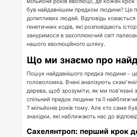
мільйони років еволюції, де кожен крок –
був найдавнішим предком людини? Це пи
допитливих людей. Відповідь ховається в
генетичних кодів, які розповідають істо
зануримося в захоплюючий світ палеоант
нашого еволюційного шляху.
Що ми знаємо про най
Пошук найдавнішого предка людини – це 
головоломка. Вчені аналізують скам’яні
дерева, щоб зрозуміти, як ми пов’язані
спільний предок людини та її найближчи
7 мільйонів років тому. Але хто саме б
знахідки, які наближають нас до відповід
Сахелянтроп: перший крок 