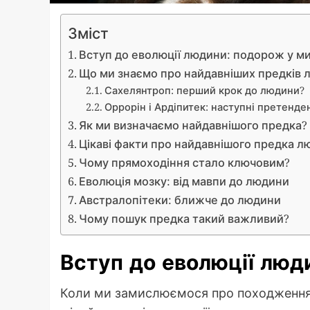
Зміст
Вступ до еволюції людини: подорож у м
Що ми знаємо про найдавніших предків 
Сахелянтроп: перший крок до людини?
Оррорін і Ардіпитек: наступні претенде
Як ми визначаємо найдавнішого предка?
Цікаві факти про найдавнішого предка 
Чому прямоходіння стало ключовим?
Еволюція мозку: від мавпи до людини
Австралопітеки: ближче до людини
Чому пошук предка такий важливий?
Вступ до еволюції люд
Коли ми замислюємося про походження 