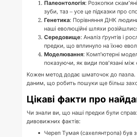
Палеонтологія
: Розкопки скам’ян
зуби, таз – усе це підказки про сп
Генетика
: Порівняння ДНК людин
наші еволюційні шляхи розійшлис
Середовище
: Аналіз ґрунтів і р
предки, що вплинуло на їхню ево
Моделювання
: Комп’ютерні моде
показуючи, як види пов’язані між
Кожен метод додає шматочок до пазла. А
даним, що робить пошуки ще більш зах
Цікаві факти про найд
Чи знали ви, що наші предки були спра
дивовижних фактів:
Череп Тумая (сахелянтропа) був з