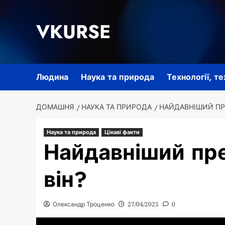
Перейти
до
VKURSE
вмісту
Людина
Наука та природа
Технології, т
ДОМАШНЯ
НАУКА ТА ПРИРОДА
НАЙДАВНІШИЙ ПР
Наука та природа
Цікаві факти
Найдавніший пр
він?
Олександр Троценко
27/04/2025
0