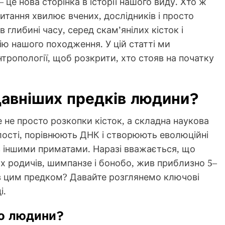
 це нова сторінка в історії нашого виду. Хто ж
тання хвилює вчених, дослідників і просто
 глибині часу, серед скам’янілих кісток і
рію нашого походження. У цій статті ми
ропології, щоб розкрити, хто стояв на початку
давніших предків людини?
не просто розкопки кісток, а складна наукова
лості, порівнюють ДНК і створюють еволюційні
 з іншими приматами. Наразі вважається, що
х родичів, шимпанзе і бонобо, жив приблизно 5–
ув цим предком? Давайте розглянемо ключові
і.
до людини?