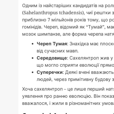
Одним із найстаріших кандидатів на ро
(Sahelanthropus tchadensis), чиї рештки
приблизно 7 мільйонів років тому, що р
гомінідів. Череп, відомий як “Тумай”, м
мозок шимпанзе, але форма черепа натя
Череп Тумая
: Знахідка має плоск
від сучасних мавп.
Середовище
: Сахелянтроп жив у 
що могло сприяти еволюції прямо
Суперечки
: Деякі вчені вважают
людей, через примітивну будову з
Хоча сахелянтроп – це лише перший натя
уявлення про ранню еволюцію. Він показа
вважалося, і жили в різноманітних умов