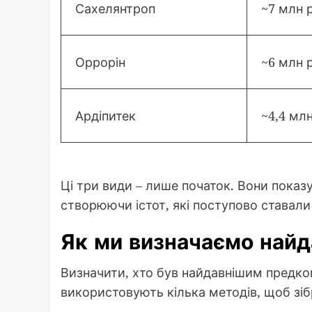
Сахелянтроп
~7 млн 
Оррорін
~6 млн 
Ардіпитек
~4,4 мл
Ці три види – лише початок. Вони пока
створюючи істот, які поступово ставал
Як ми визначаємо найд
Визначити, хто був найдавнішим предком
використовують кілька методів, щоб зіб