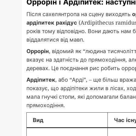
Оррорін і Ардіпитек: наступн
Після сахелянтропа на сцену виходять
о
ардіпитек рахідус
(Ardipithecus ramidus
років тому відповідно. Вони дають нам б
віддалятися від мавп.
Оррорін
, відомий як “людина тисячолітт
вказує на здатність до прямоходіння, ал
деревах. Це поєднання рис робить орро
Ардіпитек
, або “Арді”, – ще більш вража
показує, що ардіпітеки жили в лісах, хо
мала гнучкі стопи, які допомагали балан
прямоходіння.
Вид
Час існ