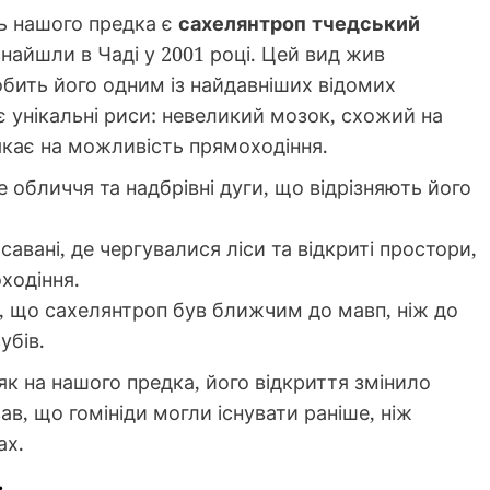
ль нашого предка є
сахелянтроп тчедський
 знайшли в Чаді у 2001 році. Цей вид жив
обить його одним із найдавніших відомих
ає унікальні риси: невеликий мозок, схожий на
кає на можливість прямоходіння.
е обличчя та надбрівні дуги, що відрізняють його
савані, де чергувалися ліси та відкриті простори,
ходіння.
ь, що сахелянтроп був ближчим до мавп, ніж до
убів.
к на нашого предка, його відкриття змінило
в, що гомініди могли існувати раніше, ніж
ах.