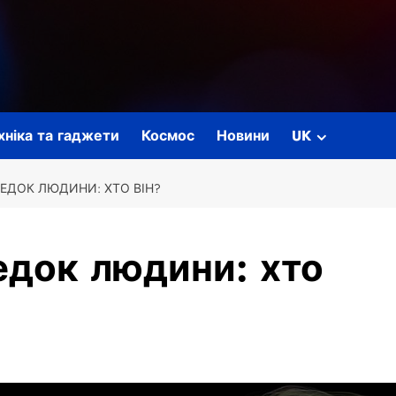
ехніка та гаджети
Космос
Новини
UK
ЕДОК ЛЮДИНИ: ХТО ВІН?
едок людини: хто