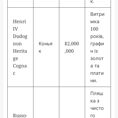
к.
Витри
Henri
мка
IV
100
Dudog
років,
non
Конья
$2,000
графи
Herita
к
,000
н із
ge
золот
Cogna
а та
c
плати
ни.
Пляш
ка з
чисто
Russo-
го