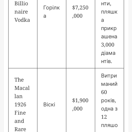
Billio
нти,
Горілк
$7,250
naire
пляшк
а
,000
Vodka
а
прикр
ашена
3,000
діама
нтів.
Витри
The
маний
Macal
60
lan
$1,900
років,
1926
Віскі
,000
одна з
Fine
12
and
пляшо
Rare