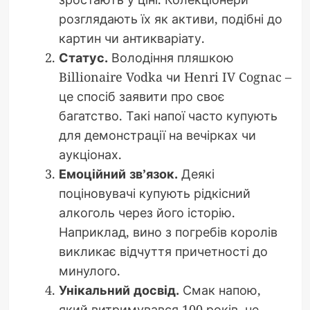
розглядають їх як активи, подібні до
картин чи антикваріату.
Статус.
Володіння пляшкою
Billionaire Vodka чи Henri IV Cognac –
це спосіб заявити про своє
багатство. Такі напої часто купують
для демонстрації на вечірках чи
аукціонах.
Емоційний зв’язок.
Деякі
поціновувачі купують рідкісний
алкоголь через його історію.
Наприклад, вино з погребів королів
викликає відчуття причетності до
минулого.
Унікальний досвід.
Смак напою,
який витримувався 100 років, не