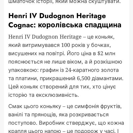
шматочок історії, який можна скуштувати.
Henri IV Dudognon Heritage
Cognac: королівська спадщина
Henri IV Dudognon Heritage – це коньяк,
який витримувався 100 років у бочках,
висушених на повітрі. Його ціна в $2 млн
пояснюється не лише віком, а й розкішною
упаковкою: графин із 24-каратного золота
та платини, прикрашений 6,500 діамантами.
Цей коньяк створений для тих, хто цінує
історію та ексклюзивність.
Смак цього коньяку – це симфонія фруктів,
ванілі та прянощів, яка розкривається
поступово. Виробник стверджує, що кожна
крапля цього напою – це подорож у часі. І