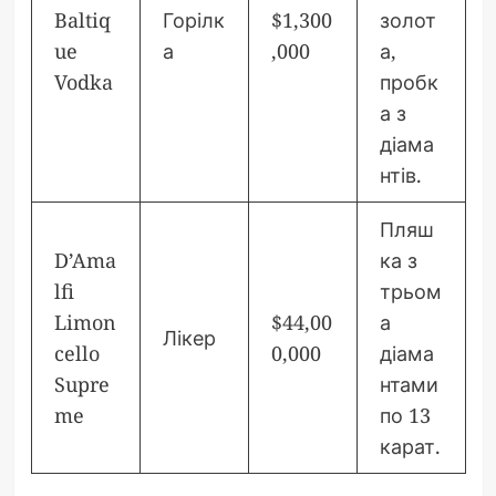
Baltiq
Горілк
$1,300
золот
ue
а
,000
а,
Vodka
пробк
а з
діама
нтів.
Пляш
D’Ama
ка з
lfi
трьом
Limon
$44,00
а
Лікер
cello
0,000
діама
Supre
нтами
me
по 13
карат.