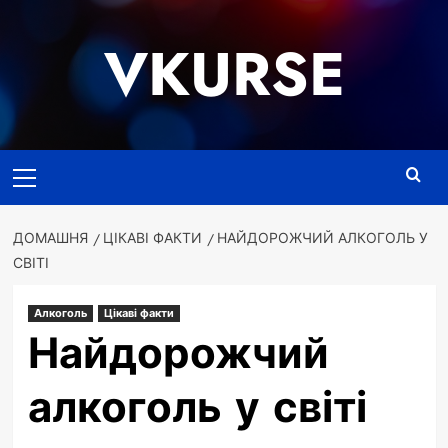
Перейти
до
VKURSE
вмісту
Основне
меню
ДОМАШНЯ
ЦІКАВІ ФАКТИ
НАЙДОРОЖЧИЙ АЛКОГОЛЬ У
СВІТІ
Алкоголь
Цікаві факти
Найдорожчий
алкоголь у світі