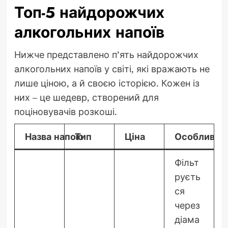
Топ-5 найдорожчих
алкогольних напоїв
Нижче представлено п’ять найдорожчих
алкогольних напоїв у світі, які вражають не
лише ціною, а й своєю історією. Кожен із
них – це шедевр, створений для
поціновувачів розкоші.
Назва напою
Тип
Ціна
Особливост
Фільт
руєть
ся
через
діама