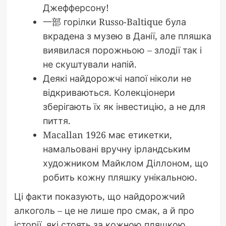
Джефферсону!
一部 горілки Russo-Baltique була
вкрадена з музею в Данії, але пляшка
виявилася порожньою – злодії так і
не скуштували напій.
Деякі найдорожчі напої ніколи не
відкриваються. Колекціонери
зберігають їх як інвестицію, а не для
пиття.
Macallan 1926 має етикетки,
намальовані вручну ірландським
художником Майклом Діллоном, що
робить кожну пляшку унікальною.
Ці факти показують, що найдорожчий
алкоголь – це не лише про смак, а й про
історії, які стоять за кожною пляшкою.