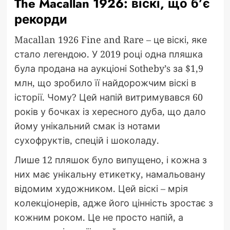
The Macallan 1926: віскі, що б’є
рекорди
Macallan 1926 Fine and Rare – це віскі, яке
стало легендою. У 2019 році одна пляшка
була продана на аукціоні Sotheby’s за $1,9
млн, що зробило її найдорожчим віскі в
історії. Чому? Цей напій витримувався 60
років у бочках із хересного дуба, що дало
йому унікальний смак із нотами
сухофруктів, спецій і шоколаду.
Лише 12 пляшок було випущено, і кожна з
них має унікальну етикетку, намальовану
відомим художником. Цей віскі – мрія
колекціонерів, адже його цінність зростає з
кожним роком. Це не просто напій, а