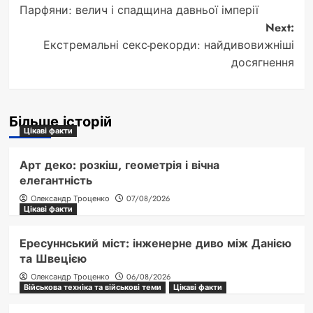
Парфяни: велич і спадщина давньої імперії
navigation
Next:
Екстремальні секс-рекорди: найдивовижніші
досягнення
Більше історій
Цікаві факти
Арт деко: розкіш, геометрія і вічна
елегантність
Олександр Троценко
07/08/2026
Цікаві факти
Ересуннський міст: інженерне диво між Данією
та Швецією
Олександр Троценко
06/08/2026
Військова техніка та військові теми
Цікаві факти