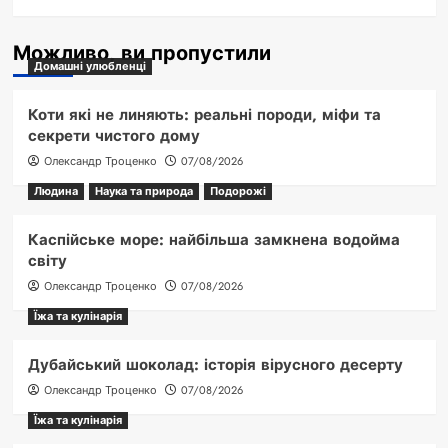
Можливо, ви пропустили
Домашні улюбленці
Коти які не линяють: реальні породи, міфи та
секрети чистого дому
Олександр Троценко
07/08/2026
Людина
Наука та природа
Подорожі
Каспійське море: найбільша замкнена водойма
світу
Олександр Троценко
07/08/2026
Їжа та кулінарія
Дубайський шоколад: історія вірусного десерту
Олександр Троценко
07/08/2026
Їжа та кулінарія