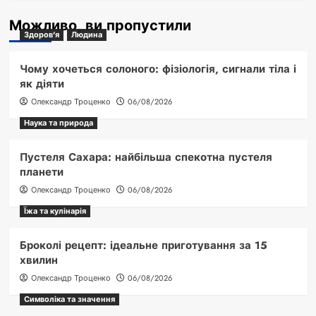
Можливо, ви пропустили
Здоров'я
Людина
Чому хочеться солоного: фізіологія, сигнали тіла і
як діяти
Олександр Троценко
06/08/2026
Наука та природа
Пустеля Сахара: найбільша спекотна пустеля
планети
Олександр Троценко
06/08/2026
Їжа та кулінарія
Броколі рецепт: ідеальне приготування за 15
хвилин
Олександр Троценко
06/08/2026
Символіка та значення