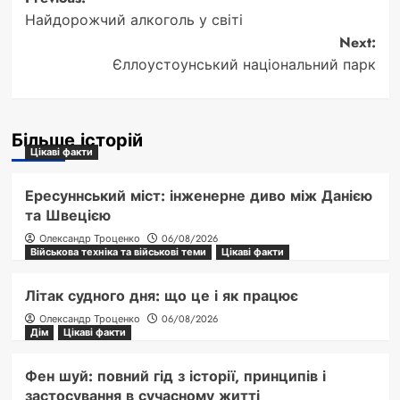
Post
Найдорожчий алкоголь у світі
navigation
Next:
Єллоустоунський національний парк
Більше історій
Цікаві факти
Ересуннський міст: інженерне диво між Данією
та Швецією
Олександр Троценко
06/08/2026
Військова техніка та військові теми
Цікаві факти
Літак судного дня: що це і як працює
Олександр Троценко
06/08/2026
Дім
Цікаві факти
Фен шуй: повний гід з історії, принципів і
застосування в сучасному житті