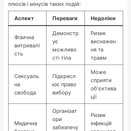
плюсів і мінусів таких подій:
Аспект
Переваги
Недоліки
Демонстр
Ризик
Фізична
ує
виснажен
витривалі
можливо
ня та
сть
сті тіла
травм
Може
Сексуаль
Підкресл
сприяти
на
ює право
об’єктива
свобода
вибору
ції
Організат
Ризик
ори
Медична
інфекцій
забезпечу