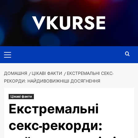
Перейти
до
VKURSE
вмісту
Основне
меню
ДОМАШНЯ
ЦІКАВІ ФАКТИ
ЕКСТРЕМАЛЬНІ СЕКС-
РЕКОРДИ: НАЙДИВОВИЖНІШІ ДОСЯГНЕННЯ
Цікаві факти
Екстремальні
секс-рекорди: