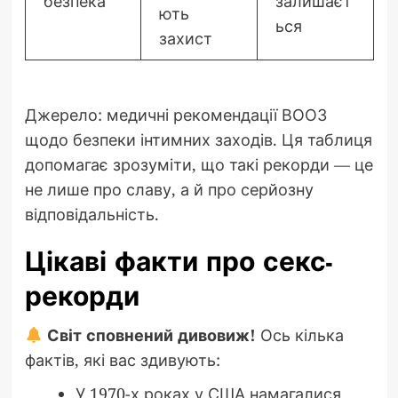
безпека
залишаєт
ють
ься
захист
Джерело: медичні рекомендації ВООЗ
щодо безпеки інтимних заходів. Ця таблиця
допомагає зрозуміти, що такі рекорди — це
не лише про славу, а й про серйозну
відповідальність.
Цікаві факти про секс-
рекорди
Світ сповнений дивовиж!
Ось кілька
фактів, які вас здивують:
У 1970-х роках у США намагалися